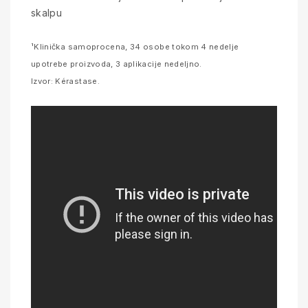
skalpu
¹Klinička samoprocena, 34 osobe tokom 4 nedelje
upotrebe proizvoda, 3 aplikacije nedeljno.
Izvor: Kérastase.