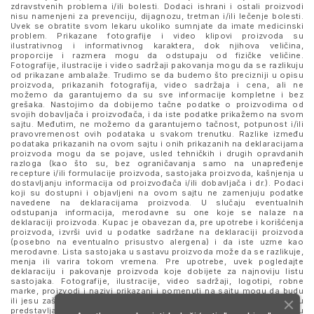
zdravstvenih problema i/ili bolesti. Dodaci ishrani i ostali proizvodi
nisu namenjeni za prevenciju, dijagnozu, tretman i/ili lečenje bolesti.
Uvek se obratite svom lekaru ukoliko sumnjate da imate medicinski
problem. Prikazane fotografije i video klipovi proizvoda su
ilustrativnog i informativnog karaktera, dok njihova veličina,
proporcije i razmera mogu da odstupaju od fizičke veličine.
Fotografije, ilustracije i video sadržaji pakovanja mogu da se razlikuju
od prikazane ambalaže. Trudimo se da budemo što precizniji u opisu
proizvoda, prikazanih fotografija, video sadržaja i cena, ali ne
možemo da garantujemo da su sve informacije kompletne i bez
grešaka. Nastojimo da dobijemo tačne podatke o proizvodima od
svojih dobavljača i proizvođača, i da iste podatke prikažemo na svom
sajtu. Međutim, ne možemo da garantujemo tačnost, potpunost i/ili
pravovremenost ovih podataka u svakom trenutku. Razlike između
podataka prikazanih na ovom sajtu i onih prikazanih na deklaracijama
proizvoda mogu da se pojave, usled tehničkih i drugih opravdanih
razloga (kao što su, bez ograničavanja samo na unapređenje
recepture i/ili formulacije proizvoda, sastojaka proizvoda, kašnjenja u
dostavljanju informacija od proizvođača i/ili dobavljača i dr.). Podaci
koji su dostupni i objavljeni na ovom sajtu ne zamenjuju podatke
navedene na deklaracijama proizvoda. U slučaju eventualnih
odstupanja informacija, merodavne su one koje se nalaze na
deklaraciji proizvoda. Kupac je obavezan da, pre upotrebe i korišćenja
proizvoda, izvrši uvid u podatke sadržane na deklaraciji proizvoda
(posebno na eventualno prisustvo alergena) i da iste uzme kao
merodavne. Lista sastojaka u sastavu proizvoda može da se razlikuje,
menja ili varira tokom vremena. Pre upotrebe, uvek pogledajte
deklaraciju i pakovanje proizvoda koje dobijete za najnoviju listu
sastojaka. Fotografije, ilustracije, video sadržaji, logotipi, robne
marke, proizvodi i nazivi prikazani i pomenuti na sajtu mogu da budu
ili jesu zaštitni znaci njihovih kompanija. Proizvodi prikazani na sajtu
predstavljaju deo ponude za poručivanje i ne podrazumeva se da su