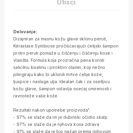
Utisci
Delovanje:
Dizajniran za masnu kožu glave sklonu peruti,
Kérastase Symbiose pročišćavajući ćelijski šampon
protiv peruti pomaže u čišćenju i čišćenju kose i
vlasišta. Formula koja prozračna pena koristi
salicilnu kiselinu i pirokton olamin, koji nežno
pilingiraju kako bi uklonili mrtve ćelije kože,
ljuspice i naslage ulja. Idealan čak i za osetljivu
kožu glave, šampon ostavlja osećaj umirenosti i
ravnoteže vaše kože.
Rezultati nakon upotrebe proizvoda¹:
- 97% se slaže da im je dubinski očistio skalp
- 97% se slaže da je njihova kosa zdrava
- 91% se slaže da je bio nežan prema njihovom