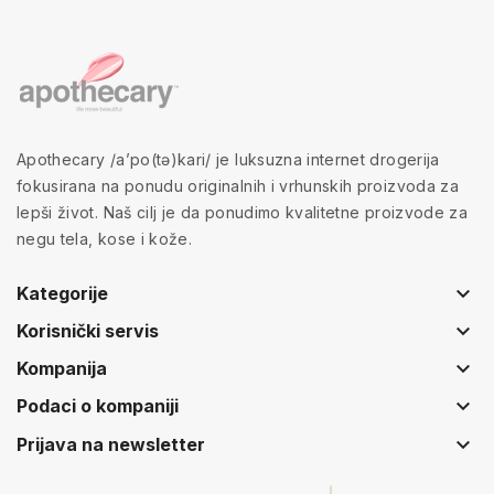
Apothecary /a’po(tə)kari/ je luksuzna internet drogerija
fokusirana na ponudu originalnih i vrhunskih proizvoda za
lepši život. Naš cilj je da ponudimo kvalitetne proizvode za
negu tela, kose i kože.
keyboard_arrow_down
Kategorije
keyboard_arrow_down
Korisnički servis
keyboard_arrow_down
Kompanija
keyboard_arrow_down
Podaci o kompaniji
keyboard_arrow_down
Prijava na newsletter