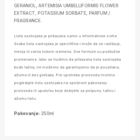
GERANIOL, ARTEMISIA UMBELLIFORMIS FLOWER
EXTRACT, POTASSIUM SORBATE, PARFUM /
FRAGRANCE.
Lista sastojaka je prikazana samo u informativne svrhe.
Svaka lista sastojaka je specifična i može da se razlikuje,
menja ili varira tokom vremena. Sve formule su podložne
promenama. Iako se trudimo da prikazana lista sastojaka
bude tačna, ne možemo da garantujemo da je pouzdana,
ažurna ili bez grešaka. Pre upotrebe proizvoda molimo
pogledajte listu sastojaka na spoljnom pakovanju
proizvoda ili uputstvu koje dobijete za potpunu, tačnu i
ažurnu listu.
Pakovanje:
250ml