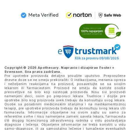
Copyright © 2026 Apothecary. Napravio i dizajnirao
Foster +
Svensson
. Sva prava zadržana.
Pre upotrebe proizvoda detaljno proučite uputstvo. Preporučene
dnevne doze se ne smeju prekoračiti. O indikacijama, merama opreza
i neželjenim reakcijama na proizvod, posavetujte se sa svojim
lekarom ili farmaceutom. Proizvod ne smeju da koriste osobe
preosetljive na bilo koji sastojak proizvoda. Nisu svi proizvodi
namenjeni deci, osim po preporuci lekara. Trudnice i dojilje pre
upotrebe bilo kog proizvoda uvek trebaju da konsultuju svog lekara.
Osobe sa posebnim medicinskim stanjima i na medikamentoznoj
terapiji, pre upotrebe proizvoda trebaju da konsultuju svog lekara i/ili
farmaceuta. Informacije objavljene na ovom sajtu su samo za
referentne svrhe i nisu namenjene zameni saveta lekara, farmaceuta
i/ili drugog licenciranog zdravstvenog radnika u vidu postavljanja
dijagnoze i lečenja. Objavljene informacije ne treba koristiti u vidu
samo-dijagnoze, ili za samostalno lečenje i tumačenje eventualnih