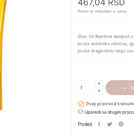
467,04 RSD
Porez je uključen u cenu
Gliss Oil Nutritive šampon z
pruža dubinsku obnovu, gipk
pruža dragocenu negu za 
D

Ovaj proizvod trenutn
Uporedi sa drugim proiz
Podeli