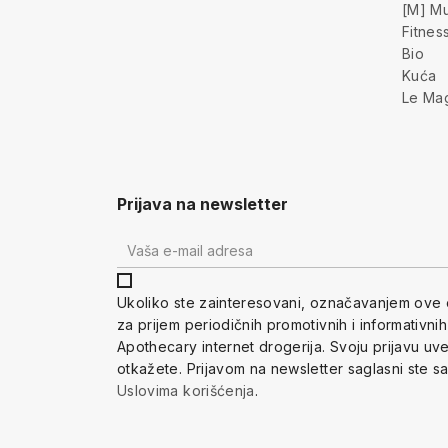
[M] Mu
Fitnes
Bio
Kuća
Le Ma
Prijava na newsletter
Ukoliko ste zainteresovani, ozna
čavanjem ove 
za prijem periodi
čnih promotivnih i informativni
Apothecary internet drogerija. Svoju prijavu u
otkažete.
Prijavom na newsletter saglasni ste s
Uslovima korišćenja
.