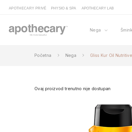
APOTHECARY PRIVÉ
PHYSIO & SPA
APOTHECARY LAB
Nega
Šmin
Početna
Nega
Gliss Kur Oil Nutrit
Ovaj proizvod trenutno nije dostupan