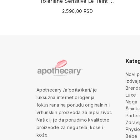
Toleriane Sensitive Le Teint Crème (02 Medium)...
2.590,00 RSD
Kateg
Novi p
Izdva
Brend
Apothecary /a’po(tə)kari/ je
Luxe
luksuzna internet drogerija
Nega
fokusirana na ponudu originalnih i
Šmink
vrhunskih proizvoda za lepši život.
Parfem
Naš cilj je da ponudimo kvalitetne
Zdravl
proizvode za negu tela, kose i
Physio
kože.
Bébé