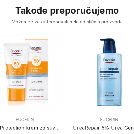
Takođe preporučujemo
Možda će vas interesovati neki od sličnih proizvoda
EUCERIN
EUCERIN
Sun Protection krem za suvu i osetljivu kožu...