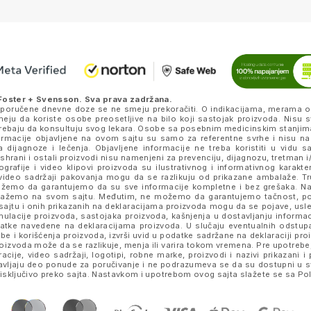
Foster + Svensson
. Sva prava zadržana.
eporučene dnevne doze se ne smeju prekoračiti. O indikacijama, merama o
ju da koriste osobe preosetljive na bilo koji sastojak proizvoda. Nisu s
k trebaju da konsultuju svog lekara. Osobe sa posebnim medicinskim stanjim
nformacije objavljene na ovom sajtu su samo za referentne svrhe i nisu n
a dijagnoze i lečenja. Objavljene informacije ne treba koristiti u vidu 
ishrani i ostali proizvodi nisu namenjeni za prevenciju, dijagnozu, tretman i/
rafije i video klipovi proizvoda su ilustrativnog i informativnog karakte
je i video sadržaji pakovanja mogu da se razlikuju od prikazane ambalaže. 
e možemo da garantujemo da su sve informacije kompletne i bez grešaka.
prikažemo na svom sajtu. Međutim, ne možemo da garantujemo tačnost, p
ajtu i onih prikazanih na deklaracijama proizvoda mogu da se pojave, usled
lacije proizvoda, sastojaka proizvoda, kašnjenja u dostavljanju informacij
datke navedene na deklaracijama proizvoda. U slučaju eventualnih odstup
be i korišćenja proizvoda, izvrši uvid u podatke sadržane na deklaraciji p
izvoda može da se razlikuje, menja ili varira tokom vremena. Pre upotrebe,
tracije, video sadržaji, logotipi, robne marke, proizvodi i nazivi prikazani
stavljaju deo ponude za poručivanje i ne podrazumeva se da su dostupni u 
sključivo preko sajta. Nastavkom i upotrebom ovog sajta slažete se sa
Pol