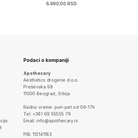
6.990,00 RSD
6
Podaci o kompaniji
Apothecary
a
Aesthetics drogerie d.o.o.
Preševska 98
11000 Beograd, Srbija
Radno vreme: pon-pet od 09-17h
Tel: +381 69 55555 79
cija
Email: info@apothecary.rs
é
PIB: 112141183