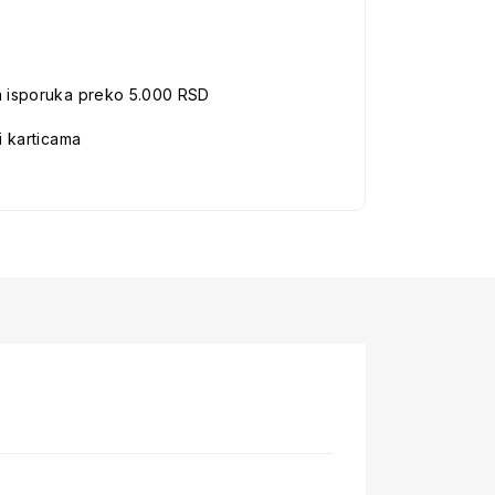
a isporuka preko 5.000 RSD
i karticama