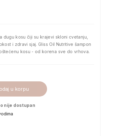
a dugu kosu čiji su krajevi skloni cvetanju,
ost i zdravi sjaj. Gliss Oil Nutritive šampon
oštećenu kosu - od korena sve do vrhova.
odaj u korpu
o nije dostupan
vodima