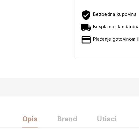
Bezbedna kupovina
Besplatna standardn
Plaćanje gotovinom il
Opis
Brend
Utisci