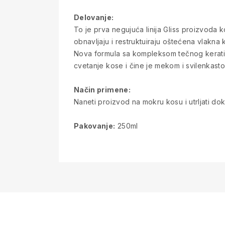
Delovanje:
To je prva negujuća linija Gliss proizvoda 
obnavljaju i restruktuiraju oštećena vlakna 
Nova formula sa kompleksom tečnog keratina o
cvetanje kose i čine je mekom i svilenkasto
Način primene:
Naneti proizvod na mokru kosu i utrljati dok
Pakovanje:
250ml