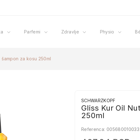
ka
Parfemi
Zdravlje
Physio
B
ive šampon za kosu 250ml
SCHWARZKOPF
Gliss Kur Oil Nu
250ml
Referenca:
005680010033