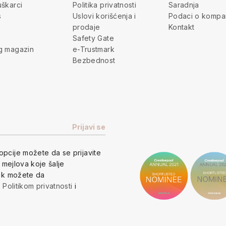
škarci
Politika privatnosti
Saradnja
s
Uslovi korišćenja i
Podaci o kompan
prodaje
Kontakt
Safety Gate
g magazin
e-Trustmark
Bezbednost
opcije
možete da se prijavite
h mejlova koje šalje
vek možete da
a
Politikom privatnosti
i