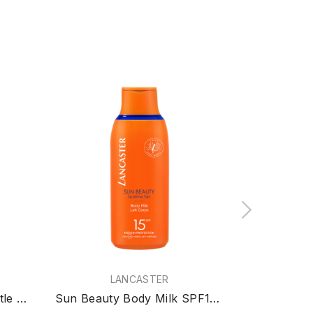
LANCASTER
UreaRepair 5% Urea Gentle Shower Gel 400ml
Sun Beauty Body Milk SPF15 175ml