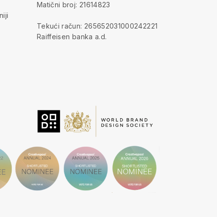
Matični broj: 21614823
iji
Tekući račun: 265652031000242221
Raiffeisen banka a.d.