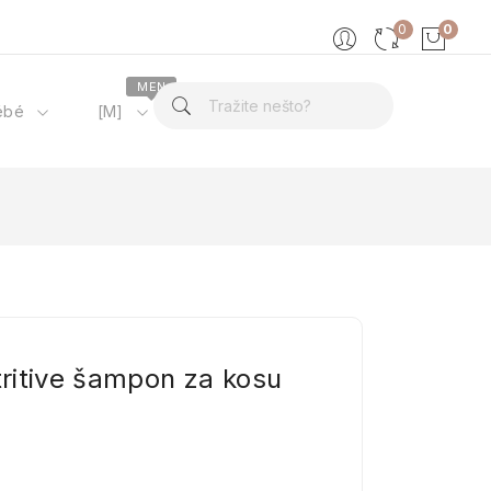
0
0
MEN
ébé
[M]
O nama
tritive šampon za kosu