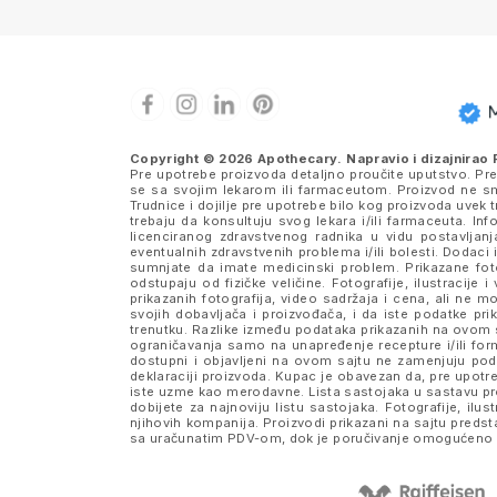
Copyright © 2026 Apothecary. Napravio i dizajnirao
Pre upotrebe proizvoda detaljno proučite uputstvo. Pr
se sa svojim lekarom ili farmaceutom. Proizvod ne sme
Trudnice i dojilje pre upotrebe bilo kog proizvoda uve
trebaju da konsultuju svog lekara i/ili farmaceuta. I
licenciranog zdravstvenog radnika u vidu postavljanj
eventualnih zdravstvenih problema i/ili bolesti. Dodaci 
sumnjate da imate medicinski problem. Prikazane fotog
odstupaju od fizičke veličine. Fotografije, ilustraci
prikazanih fotografija, video sadržaja i cena, ali n
svojih dobavljača i proizvođača, i da iste podatke 
trenutku. Razlike između podataka prikazanih na ovom s
ograničavanja samo na unapređenje recepture i/ili formu
dostupni i objavljeni na ovom sajtu ne zamenjuju po
deklaraciji proizvoda. Kupac je obavezan da, pre upotre
iste uzme kao merodavne. Lista sastojaka u sastavu pro
dobijete za najnoviju listu sastojaka. Fotografije, ilus
njihovih kompanija. Proizvodi prikazani na sajtu pred
sa uračunatim PDV-om, dok je poručivanje omogućeno i