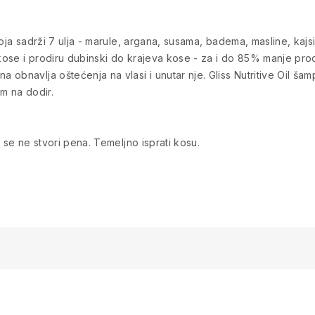
koja sadrži 7 ulja - marule, argana, susama, badema, masline, kajs
kose i prodiru dubinski do krajeva kose - za i do 85% manje procve
bnavlja oštećenja na vlasi i unutar nje. Gliss Nutritive Oil šampo
m na dodir.
 se ne stvori pena. Temeljno isprati kosu.