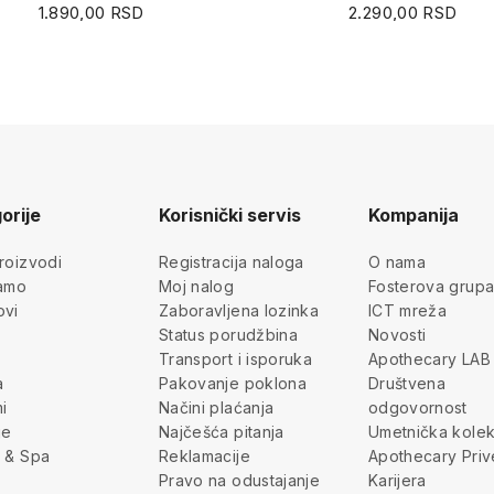
1.890,00 RSD
2.290,00 RSD
orije
Korisnički servis
Kompanija
roizvodi
Registracija naloga
O nama
jamo
Moj nalog
Fosterova grup
ovi
Zaboravljena lozinka
ICT mreža
Status porudžbina
Novosti
Transport i isporuka
Apothecary LAB
a
Pakovanje poklona
Društvena
i
Načini plaćanja
odgovornost
je
Najčešća pitanja
Umetnička kolek
 & Spa
Reklamacije
Apothecary Priv
Pravo na odustajanje
Karijera