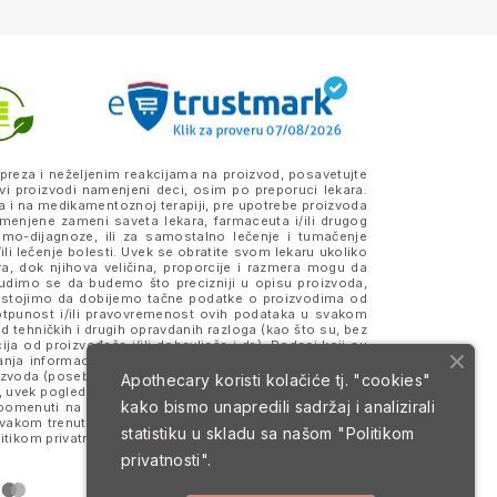
preza i neželjenim reakcijama na proizvod, posavetujte
vi proizvodi namenjeni deci, osim po preporuci lekara.
a i na medikamentoznoj terapiji, pre upotrebe proizvoda
amenjene zameni saveta lekara, farmaceuta i/ili drugog
samo-dijagnoze, ili za samostalno lečenje i tumačenje
ili lečenje bolesti. Uvek se obratite svom lekaru ukoliko
ra, dok njihova veličina, proporcije i razmera mogu da
Trudimo se da budemo što precizniji u opisu proizvoda,
 Nastojimo da dobijemo tačne podatke o proizvodima od
otpunost i/ili pravovremenost ovih podataka u svakom
 tehničkih i drugih opravdanih razloga (kao što su, bez
a od proizvođača i/ili dobavljača i dr.). Podaci koji su
anja informacija, merodavne su one koje se nalaze na
roizvoda (posebno na eventualno prisustvo alergena) i da
Apothecary koristi kolačiće tj. "cookies"
 uvek pogledajte deklaraciju i pakovanje proizvoda koje
kako bismo unapredili sadržaj i analizirali
 i pomenuti na sajtu mogu da budu ili jesu zaštitni znaci
svakom trenutku. Sve cene su izražene u dinarima (RSD)
statistiku u skladu sa našom
"Politikom
itikom privatnosti
i
Uslovima korišćenja i prodaje
.
privatnosti".