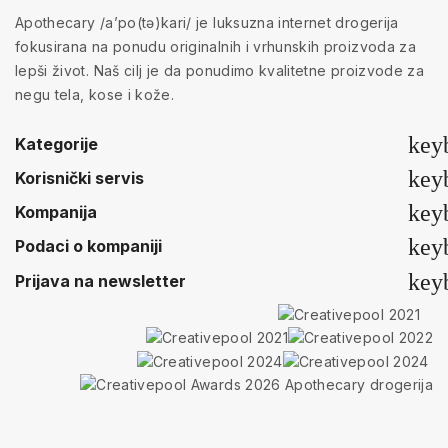
Apothecary /a’po(tə)kari/ je luksuzna internet drogerija
fokusirana na ponudu originalnih i vrhunskih proizvoda za
lepši život. Naš cilj je da ponudimo kvalitetne proizvode za
negu tela, kose i kože.
key
Kategorije
key
Korisnički servis
key
Kompanija
key
Podaci o kompaniji
key
Prijava na newsletter