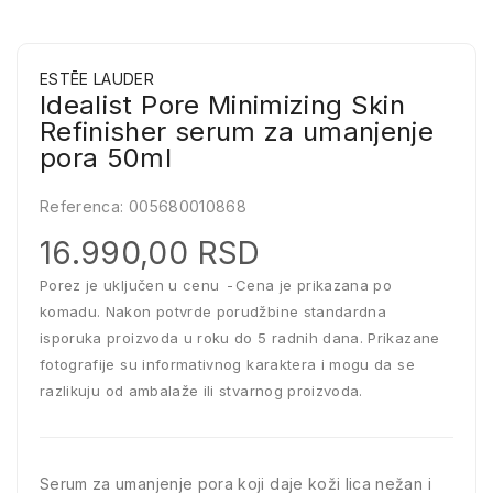
ESTĒE LAUDER
Idealist Pore Minimizing Skin
Refinisher serum za umanjenje
pora 50ml
Referenca:
005680010868
16.990,00 RSD
Porez je uključen u cenu
Cena je prikazana po
komadu. Nakon potvrde porudžbine standardna
isporuka proizvoda u roku do 5 radnih dana. Prikazane
fotografije su informativnog karaktera i mogu da se
razlikuju od ambalaže ili stvarnog proizvoda.
Serum za umanjenje pora koji daje koži lica nežan i