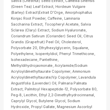
Sativa (Chestnut) Seed Extract, Camellia Sinensis
(Green Tea) Leaf Extract, Hordeum Vulgare
(Barley) Extract\Extrait D'Orge, Amorphophallus
Konjac Root Powder, Caffeine, Laminaria
Saccharina Extract, Tocopheryl Acetate, Salvia
Sclarea (Clary) Extract, Sodium Hyaluronate,
Coriandrum Sativum (Coriander) Seed Oil, Citrus
Grandis (Grapefruit) Peel Oil, Cholesterol,
Polysorbate 20, Ethylhexylglycerin, Squalane,
Polyethylene, Isopentyldiol, Phenyl Trimethicone,
Isohexadecane, Pantethine,
Methyldihydrojasmonate, Acrylamide/Sodium
Acryloyldimethyltaurate Copolymer, Ammonium
Acryloyldimethyltaurate/Vp Copolymer, Lavandula
Angustifolia (Lavender) Oil, Palmaria Palmata
Extract, Palmitoyl Hexapeptide-12, Polysorbate 80,
Peg-8, Lecithin, Ethyl 2,2-Dimethylhydrocinnamal,
Caprylyl Glycol, Butylene Glycol, Sodium
Hydroxide, Propyl Gallate, Magnesium Ascorbyl