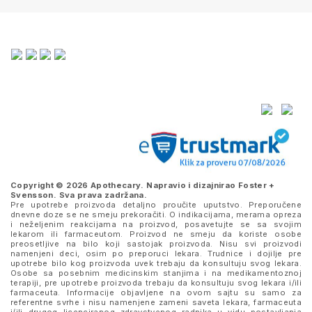
Copyright © 2026 Apothecary. Napravio i dizajnirao
Foster +
Svensson
. Sva prava zadržana.
Pre upotrebe proizvoda detaljno proučite uputstvo. Preporučene
dnevne doze se ne smeju prekoračiti. O indikacijama, merama opreza
i neželjenim reakcijama na proizvod, posavetujte se sa svojim
lekarom ili farmaceutom. Proizvod ne smeju da koriste osobe
preosetljive na bilo koji sastojak proizvoda. Nisu svi proizvodi
namenjeni deci, osim po preporuci lekara. Trudnice i dojilje pre
upotrebe bilo kog proizvoda uvek trebaju da konsultuju svog lekara.
Osobe sa posebnim medicinskim stanjima i na medikamentoznoj
terapiji, pre upotrebe proizvoda trebaju da konsultuju svog lekara i/ili
farmaceuta. Informacije objavljene na ovom sajtu su samo za
referentne svrhe i nisu namenjene zameni saveta lekara, farmaceuta