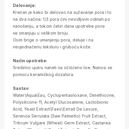
Delovanje:
Kreiran je kako bi delovao na sužavanje pora i to
na dva načina: 1/3 pora čini nevidljivim odmah po
nanošenju, a tokom četiri dana upotrebe pore
se smanjuju u velikom broju.
Osim brige o umanjenju pora, deluje i na
neujednačenu teksturu i gruboću kože.
Način upotrebe:
Sredstvo ujutru naneti na očišćeno lice. Nanosi se
pomoću keramičkog dozatora.
Sastav:
Water\Aqua\Eau, Cyclopentasiloxane, Dimethicone,
Polysilicone-11, Acetyl Glucosamine, Lactobionic
Acid, Yeast Extract\Faex\Extrait De Levure,
Serenoa Serrulata (Saw Palmetto) Fruit Extract,
Triticum Vulgare (Wheat) Germ Extract, Castanea