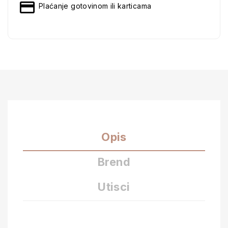
Plaćanje gotovinom ili karticama
Opis
Brend
Utisci