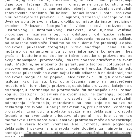
i/ili drugog licenciranog zdravstvenog radnika u vidu postavljanja
dijagnoze i lečenja. Objavljene informacije ne treba koristiti u vidu
samo-dijagnoze, ili za samostalno lečenje i tumačenje eventualnih
zdravstvenih problema i/ili bolesti. Dodaci ishrani i ostali proizvodi
nisu namenjeni za prevenciju, dijagnozu, tretman i/ili lečenje bolesti.
Uvek se obratite svom lekaru ukoliko sumnjate da imate medicinski
problem. Prikazane fotografije i video klipovi proizvoda su
ilustrativnog i informativnog karaktera, dok njihova veličina,
proporcije i razmera mogu da odstupaju od fizičke veličine.
Fotografije, ilustracije i video sadržaji pakovanja mogu da se razlikuju
od prikazane ambalaže. Trudimo se da budemo što precizniji u opisu
proizvoda, prikazanih fotografija, video sadržaja i cena, ali ne
možemo da garantujemo da su sve informacije kompletne i bez
grešaka. Nastojimo da dobijemo tačne podatke o proizvodima od
svojih dobavljača i proizvođača, i da iste podatke prikažemo na svom
sajtu. Međutim, ne možemo da garantujemo tačnost, potpunost i/ili
pravovremenost ovih podataka u svakom trenutku. Razlike između
podataka prikazanih na ovom sajtu i onih prikazanih na deklaracijama
proizvoda mogu da se pojave, usled tehničkih i drugih opravdanih
razloga (kao što su, bez ograničavanja samo na unapređenje
recepture i/ili formulacije proizvoda, sastojaka proizvoda, kašnjenja u
dostavljanju informacija od proizvođača i/ili dobavljača i dr.). Podaci
koji su dostupni i objavljeni na ovom sajtu ne zamenjuju podatke
navedene na deklaracijama proizvoda. U slučaju eventualnih
odstupanja informacija, merodavne su one koje se nalaze na
deklaraciji proizvoda. Kupac je obavezan da, pre upotrebe i korišćenja
proizvoda, izvrši uvid u podatke sadržane na deklaraciji proizvoda
(posebno na eventualno prisustvo alergena) i da iste uzme kao
merodavne. Lista sastojaka u sastavu proizvoda može da se razlikuje,
menja ili varira tokom vremena. Pre upotrebe, uvek pogledajte
deklaraciju i pakovanje proizvoda koje dobijete za najnoviju listu
sastojaka. Fotografije, ilustracije, video sadržaji, logotipi, robne