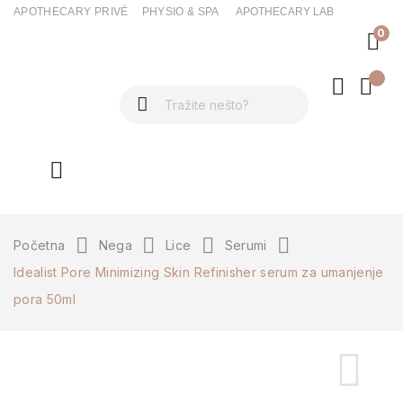
APOTHECARY PRIVÉ
PHYSIO & SPA
APOTHECARY LAB
0
ck
Početna
Nega
Lice
Serumi
Idealist Pore Minimizing Skin Refinisher serum za umanjenje
pora 50ml