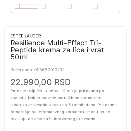
ESTĒE LAUDER
Resilience Multi-Effect Tri-
Peptide krema za lice i vrat
50ml
Referenca:
005680010233
22.990,00 RSD
Porez je uključen u cenu
Cena je prikazana po
komadu. Nakon potvrde porudžbine standardna
isporuka proizvoda u roku do 5 radnih dana. Prikazane
fotografije su informativnog karaktera i mogu da se
razlikuju od ambalaže ili stvarnog proizvoda.