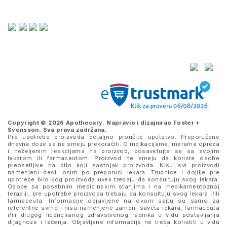
Copyright © 2026 Apothecary. Napravio i dizajnirao
Foster +
Svensson
. Sva prava zadržana.
Pre upotrebe proizvoda detaljno proučite uputstvo. Preporučene
dnevne doze se ne smeju prekoračiti. O indikacijama, merama opreza
i neželjenim reakcijama na proizvod, posavetujte se sa svojim
lekarom ili farmaceutom. Proizvod ne smeju da koriste osobe
preosetljive na bilo koji sastojak proizvoda. Nisu svi proizvodi
namenjeni deci, osim po preporuci lekara. Trudnice i dojilje pre
upotrebe bilo kog proizvoda uvek trebaju da konsultuju svog lekara.
Osobe sa posebnim medicinskim stanjima i na medikamentoznoj
terapiji, pre upotrebe proizvoda trebaju da konsultuju svog lekara i/ili
farmaceuta. Informacije objavljene na ovom sajtu su samo za
referentne svrhe i nisu namenjene zameni saveta lekara, farmaceuta
i/ili drugog licenciranog zdravstvenog radnika u vidu postavljanja
dijagnoze i lečenja. Objavljene informacije ne treba koristiti u vidu