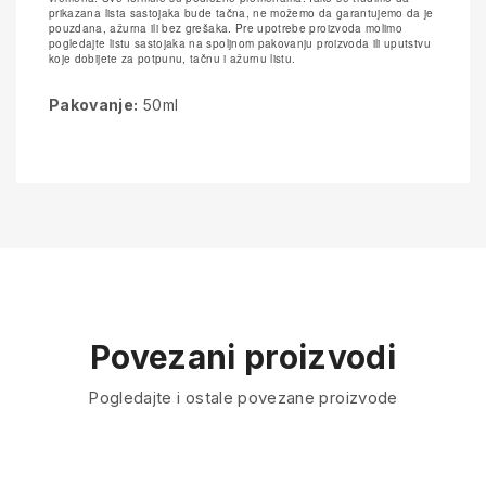
prikazana lista sastojaka bude tačna, ne možemo da garantujemo da je
pouzdana, ažurna ili bez grešaka. Pre upotrebe proizvoda molimo
pogledajte listu sastojaka na spoljnom pakovanju proizvoda ili uputstvu
koje dobijete za potpunu, tačnu i ažurnu listu.
Pakovanje:
50ml
Povezani proizvodi
Pogledajte i ostale povezane proizvode