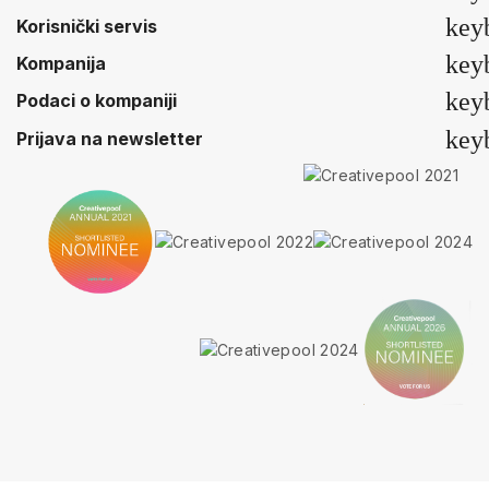
key
Korisnički servis
key
Kompanija
key
Podaci o kompaniji
key
Prijava na newsletter