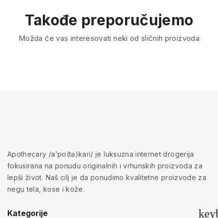
Takođe preporučujemo
Možda će vas interesovati neki od sličnih proizvoda
Apothecary /a’po(tə)kari/ je luksuzna internet drogerija
fokusirana na ponudu originalnih i vrhunskih proizvoda za
lepši život. Naš cilj je da ponudimo kvalitetne proizvode za
negu tela, kose i kože.
key
Kategorije