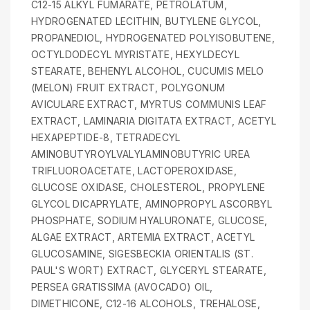
C12-15 ALKYL FUMARATE, PETROLATUM,
HYDROGENATED LECITHIN, BUTYLENE GLYCOL,
PROPANEDIOL, HYDROGENATED POLYISOBUTENE,
OCTYLDODECYL MYRISTATE, HEXYLDECYL
STEARATE, BEHENYL ALCOHOL, CUCUMIS MELO
(MELON) FRUIT EXTRACT, POLYGONUM
AVICULARE EXTRACT, MYRTUS COMMUNIS LEAF
EXTRACT, LAMINARIA DIGITATA EXTRACT, ACETYL
HEXAPEPTIDE-8, TETRADECYL
AMINOBUTYROYLVALYLAMINOBUTYRIC UREA
TRIFLUOROACETATE, LACTOPEROXIDASE,
GLUCOSE OXIDASE, CHOLESTEROL, PROPYLENE
GLYCOL DICAPRYLATE, AMINOPROPYL ASCORBYL
PHOSPHATE, SODIUM HYALURONATE, GLUCOSE,
ALGAE EXTRACT, ARTEMIA EXTRACT, ACETYL
GLUCOSAMINE, SIGESBECKIA ORIENTALIS (ST.
PAUL'S WORT) EXTRACT, GLYCERYL STEARATE,
PERSEA GRATISSIMA (AVOCADO) OIL,
DIMETHICONE, C12-16 ALCOHOLS, TREHALOSE,