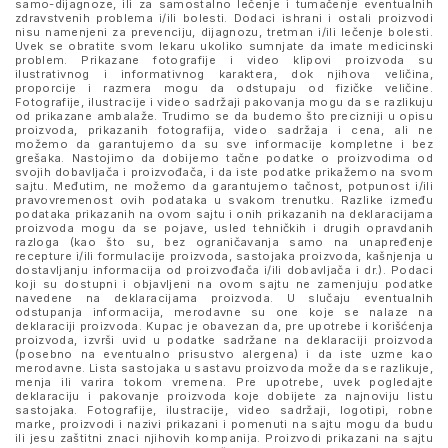
samo-dijagnoze, ili za samostalno lečenje i tumačenje eventualnih
zdravstvenih problema i/ili bolesti. Dodaci ishrani i ostali proizvodi
nisu namenjeni za prevenciju, dijagnozu, tretman i/ili lečenje bolesti.
Uvek se obratite svom lekaru ukoliko sumnjate da imate medicinski
problem. Prikazane fotografije i video klipovi proizvoda su
ilustrativnog i informativnog karaktera, dok njihova veličina,
proporcije i razmera mogu da odstupaju od fizičke veličine.
Fotografije, ilustracije i video sadržaji pakovanja mogu da se razlikuju
od prikazane ambalaže. Trudimo se da budemo što precizniji u opisu
proizvoda, prikazanih fotografija, video sadržaja i cena, ali ne
možemo da garantujemo da su sve informacije kompletne i bez
grešaka. Nastojimo da dobijemo tačne podatke o proizvodima od
svojih dobavljača i proizvođača, i da iste podatke prikažemo na svom
sajtu. Međutim, ne možemo da garantujemo tačnost, potpunost i/ili
pravovremenost ovih podataka u svakom trenutku. Razlike između
podataka prikazanih na ovom sajtu i onih prikazanih na deklaracijama
proizvoda mogu da se pojave, usled tehničkih i drugih opravdanih
razloga (kao što su, bez ograničavanja samo na unapređenje
recepture i/ili formulacije proizvoda, sastojaka proizvoda, kašnjenja u
dostavljanju informacija od proizvođača i/ili dobavljača i dr.). Podaci
koji su dostupni i objavljeni na ovom sajtu ne zamenjuju podatke
navedene na deklaracijama proizvoda. U slučaju eventualnih
odstupanja informacija, merodavne su one koje se nalaze na
deklaraciji proizvoda. Kupac je obavezan da, pre upotrebe i korišćenja
proizvoda, izvrši uvid u podatke sadržane na deklaraciji proizvoda
(posebno na eventualno prisustvo alergena) i da iste uzme kao
merodavne. Lista sastojaka u sastavu proizvoda može da se razlikuje,
menja ili varira tokom vremena. Pre upotrebe, uvek pogledajte
deklaraciju i pakovanje proizvoda koje dobijete za najnoviju listu
sastojaka. Fotografije, ilustracije, video sadržaji, logotipi, robne
marke, proizvodi i nazivi prikazani i pomenuti na sajtu mogu da budu
ili jesu zaštitni znaci njihovih kompanija. Proizvodi prikazani na sajtu