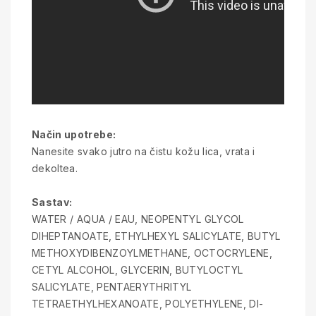
Način upotrebe:
Nanesite svako jutro na čistu kožu lica, vrata i
dekoltea.
Sastav:
WATER / AQUA / EAU, NEOPENTYL GLYCOL
DIHEPTANOATE, ETHYLHEXYL SALICYLATE, BUTYL
METHOXYDIBENZOYLMETHANE, OCTOCRYLENE,
CETYL ALCOHOL, GLYCERIN, BUTYLOCTYL
SALICYLATE, PENTAERYTHRITYL
TETRAETHYLHEXANOATE, POLYETHYLENE, DI-