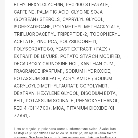
ETHYLHEXYLGLYCERIN, PEG-100 STEARATE,
CAFFEINE, PALMITIC ACID, GLYCINE SOJA
(SOYBEAN) STEROLS, CAPRYLYL GLYCOL,
ISOHEXADECANE, POLYMETHYL METHACRYLATE,
TRIFLUOROACETYL TRIPEPTIDE-2, TOCOPHERYL
ACETATE, ZINC PCA, POLYSILICONE-11,
POLYSORBATE 80, YEAST EXTRACT / FAEX /
EXTRAIT DE LEVURE, POTATO STARCH MODIFIED,
DECARBOXY CARNOSINE HCL, XANTHAN GUM,
FRAGRANCE (PARFUM), SODIUM HYDROXIDE,
POTASSIUM SULFATE, ACRYLAMIDE / SODIUM
ACRYLOYLDIMETHYLTAURATE COPOLYMER,
DEXTRAN, HEXYLENE GLYCOL, DISODIUM EDTA,
BHT, POTASSIUM SORBATE, PHENOXYETHANOL,
RED 4 (CI 14700), MICA, TITANIUM DIOXIDE (CI
77891).
Lista sastojaka je prikazana samo u informativne svrhe. Svaka lista
sastojaka je specifična i može da se razlikuje, menja ili varira tokom
vremena. Sve formule su podložne promenama. Iako se trudimo da