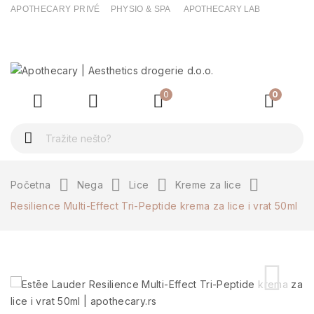
APOTHECARY PRIVÉ
PHYSIO & SPA
APOTHECARY LAB
ck
0
0
Početna
Nega
Lice
Kreme za lice
Resilience Multi-Effect Tri-Peptide krema za lice i vrat 50ml