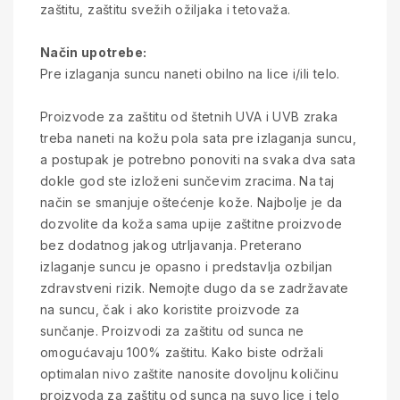
zaštitu, zaštitu svežih ožiljaka i tetovaža.
Način upotrebe:
Pre izlaganja suncu naneti obilno na lice i/ili telo.
Proizvode za zaštitu od štetnih UVA i UVB zraka
treba naneti na kožu pola sata pre izlaganja suncu,
a postupak je potrebno ponoviti na svaka dva sata
dokle god ste izloženi sunčevim zracima. Na taj
način se smanjuje oštećenje kože. Najbolje je da
dozvolite da koža sama upije zaštitne proizvode
bez dodatnog jakog utrljavanja. Preterano
izlaganje suncu je opasno i predstavlja ozbiljan
zdravstveni rizik. Nemojte dugo da se zadržavate
na suncu, čak i ako koristite proizvode za
sunčanje. Proizvodi za zaštitu od sunca ne
omogućavaju 100% zaštitu. Kako biste održali
optimalan nivo zaštite nanosite dovoljnu količinu
proizvoda za zaštitu od sunca na suvo lice i telo