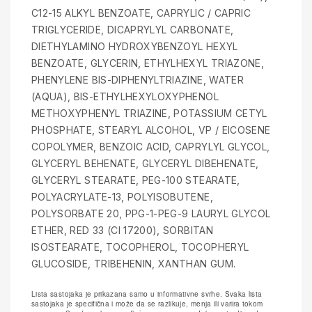
C12-15 ALKYL BENZOATE, CAPRYLIC / CAPRIC
TRIGLYCERIDE, DICAPRYLYL CARBONATE,
DIETHYLAMINO HYDROXYBENZOYL HEXYL
BENZOATE, GLYCERIN, ETHYLHEXYL TRIAZONE,
PHENYLENE BIS-DIPHENYLTRIAZINE, WATER
(AQUA), BIS-ETHYLHEXYLOXYPHENOL
METHOXYPHENYL TRIAZINE, POTASSIUM CETYL
PHOSPHATE, STEARYL ALCOHOL, VP / EICOSENE
COPOLYMER, BENZOIC ACID, CAPRYLYL GLYCOL,
GLYCERYL BEHENATE, GLYCERYL DIBEHENATE,
GLYCERYL STEARATE, PEG-100 STEARATE,
POLYACRYLATE-13, POLYISOBUTENE,
POLYSORBATE 20, PPG-1-PEG-9 LAURYL GLYCOL
ETHER, RED 33 (CI 17200), SORBITAN
ISOSTEARATE, TOCOPHEROL, TOCOPHERYL
GLUCOSIDE, TRIBEHENIN, XANTHAN GUM.
Lista sastojaka je prikazana samo u informativne svrhe. Svaka lista
sastojaka je specifična i može da se razlikuje, menja ili varira tokom