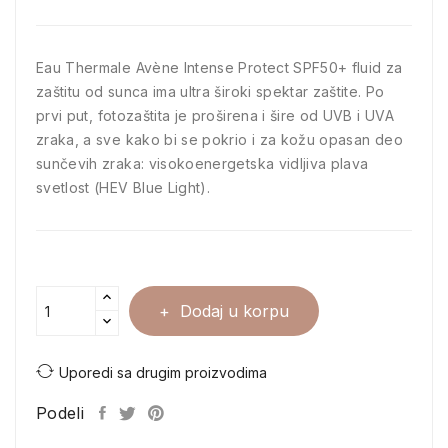
Eau Thermale Avène Intense Protect SPF50+ fluid za
zaštitu od sunca ima ultra široki spektar zaštite. Po
prvi put, fotozaštita je proširena i šire od UVB i UVA
zraka, a sve kako bi se pokrio i za kožu opasan deo
sunčevih zraka: visokoenergetska vidljiva plava
svetlost (HEV Blue Light).
Dodaj u korpu
Uporedi sa drugim proizvodima
Podeli