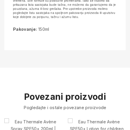
vremena. Sve formule su podložne promenama. Iako se trudimo da
prikazana lista sastojaka bude tačna, ne možemo da garantujemo da je
pouzdana, ažurna ili bez grešaka. Pre upotrebe proizvoda molimo
pogledajte listu sastojaka na spoljnom pakovanju proizvoda ili uputstvu
koje dobijete za potpunu, tačnu i ažurnu listu.
Pakovanje:
150ml
Povezani proizvodi
Pogledajte i ostale povezane proizvode