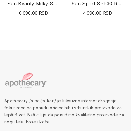
Sun Beauty Milky Spray SPF15 150ml
Sun Sport SPF30 Roll-on Sun Fluid 50ml
6.690,00 RSD
4.990,00 RSD
Apothecary /a’po(tə)kari/ je luksuzna internet drogerija
fokusirana na ponudu originalnih i vrhunskih proizvoda za
lepši život. Naš cilj je da ponudimo kvalitetne proizvode za
negu tela, kose i kože.