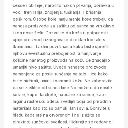
češće i obilnije, naročito nakon plivanja, boravka u
vodi, treniranja, znojenja, tuširanja ili brisanja
peškirom. Osobe koje imaju manje kose trebaju da
nanesu proizvode za zaštitu od sunca na vrh glave
ili da nose šešir. Dozvolite da koža u potpunosti
upije proizvod i izbegavajte direktan kontakt s
tkaninama i tvrdim površinama kako biste sprečili
njihovu eventualnu prebojenost. Smanjivanje
količine nanetog proizvoda na kožu će značajno
umanjiti nivo zaštite. Uveče nanesite proizvode
namenjene za posle sunčanja na telo i lice kako
biste hidrirali, umirili i nahranili kožu. Ne zaboravite
da se zaštitite od sunca time što možete da nosite
šešire, kape, kačkete, naočare za sunce, kao i
laganu rastresitu odeću svetlijih boja od prirodnih
materijala kao što su pamuk, lan i svila. Boravite u
hladu kada ste na otvorenom i ne izlažite se
direktnoj sunčevoj svetlosti. Hidrirajte se redovno i