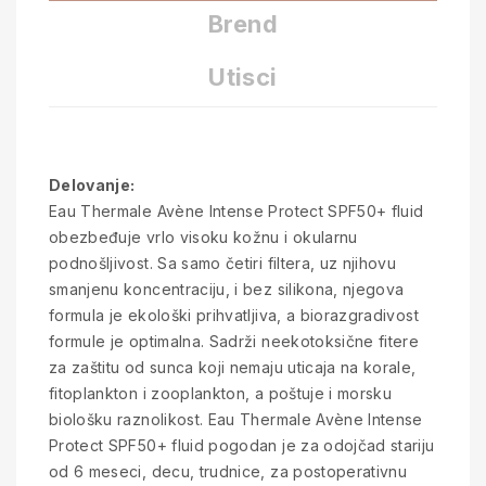
Brend
Utisci
Delovanje:
Eau Thermale Avène Intense Protect SPF50+ fluid
obezbeđuje vrlo visoku kožnu i okularnu
podnošljivost. Sa samo četiri filtera, uz njihovu
smanjenu koncentraciju, i bez silikona, njegova
formula je ekološki prihvatljiva, a biorazgradivost
formule je optimalna. Sadrži neekotoksične fitere
za zaštitu od sunca koji nemaju uticaja na korale,
fitoplankton i zooplankton, a poštuje i morsku
biološku raznolikost. Eau Thermale Avène Intense
Protect SPF50+ fluid pogodan je za odojčad stariju
od 6 meseci, decu, trudnice, za postoperativnu