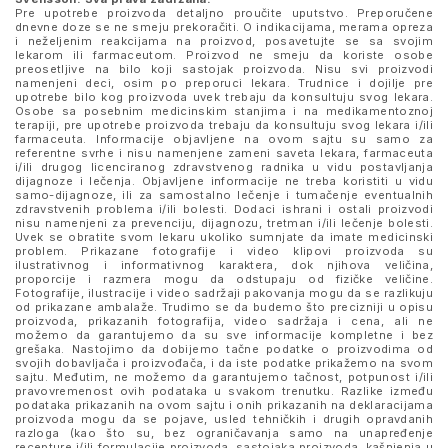
Pre upotrebe proizvoda detaljno proučite uputstvo. Preporučene
dnevne doze se ne smeju prekoračiti. O indikacijama, merama opreza
i neželjenim reakcijama na proizvod, posavetujte se sa svojim
lekarom ili farmaceutom. Proizvod ne smeju da koriste osobe
preosetljive na bilo koji sastojak proizvoda. Nisu svi proizvodi
namenjeni deci, osim po preporuci lekara. Trudnice i dojilje pre
upotrebe bilo kog proizvoda uvek trebaju da konsultuju svog lekara.
Osobe sa posebnim medicinskim stanjima i na medikamentoznoj
terapiji, pre upotrebe proizvoda trebaju da konsultuju svog lekara i/ili
farmaceuta. Informacije objavljene na ovom sajtu su samo za
referentne svrhe i nisu namenjene zameni saveta lekara, farmaceuta
i/ili drugog licenciranog zdravstvenog radnika u vidu postavljanja
dijagnoze i lečenja. Objavljene informacije ne treba koristiti u vidu
samo-dijagnoze, ili za samostalno lečenje i tumačenje eventualnih
zdravstvenih problema i/ili bolesti. Dodaci ishrani i ostali proizvodi
nisu namenjeni za prevenciju, dijagnozu, tretman i/ili lečenje bolesti.
Uvek se obratite svom lekaru ukoliko sumnjate da imate medicinski
problem. Prikazane fotografije i video klipovi proizvoda su
ilustrativnog i informativnog karaktera, dok njihova veličina,
proporcije i razmera mogu da odstupaju od fizičke veličine.
Fotografije, ilustracije i video sadržaji pakovanja mogu da se razlikuju
od prikazane ambalaže. Trudimo se da budemo što precizniji u opisu
proizvoda, prikazanih fotografija, video sadržaja i cena, ali ne
možemo da garantujemo da su sve informacije kompletne i bez
grešaka. Nastojimo da dobijemo tačne podatke o proizvodima od
svojih dobavljača i proizvođača, i da iste podatke prikažemo na svom
sajtu. Međutim, ne možemo da garantujemo tačnost, potpunost i/ili
pravovremenost ovih podataka u svakom trenutku. Razlike između
podataka prikazanih na ovom sajtu i onih prikazanih na deklaracijama
proizvoda mogu da se pojave, usled tehničkih i drugih opravdanih
razloga (kao što su, bez ograničavanja samo na unapređenje
recepture i/ili formulacije proizvoda, sastojaka proizvoda, kašnjenja u