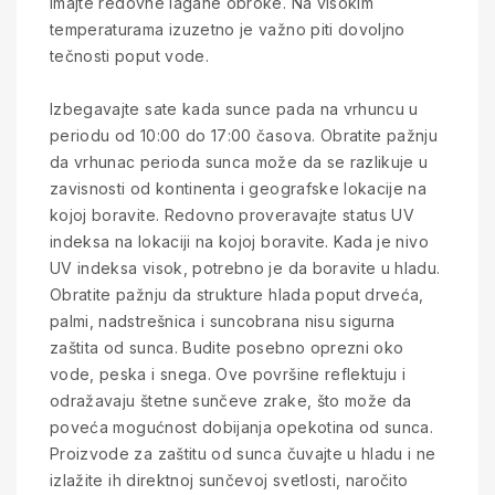
imajte redovne lagane obroke. Na visokim
temperaturama izuzetno je važno piti dovoljno
tečnosti poput vode.
Izbegavajte sate kada sunce pada na vrhuncu u
periodu od 10:00 do 17:00 časova. Obratite pažnju
da vrhunac perioda sunca može da se razlikuje u
zavisnosti od kontinenta i geografske lokacije na
kojoj boravite. Redovno proveravajte status UV
indeksa na lokaciji na kojoj boravite. Kada je nivo
UV indeksa visok, potrebno je da boravite u hladu.
Obratite pažnju da strukture hlada poput drveća,
palmi, nadstrešnica i suncobrana nisu sigurna
zaštita od sunca. Budite posebno oprezni oko
vode, peska i snega. Ove površine reflektuju i
odražavaju štetne sunčeve zrake, što može da
poveća mogućnost dobijanja opekotina od sunca.
Proizvode za zaštitu od sunca čuvajte u hladu i ne
izlažite ih direktnoj sunčevoj svetlosti, naročito