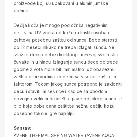
proizvode koji su upakovani u aluminijumske
bočice.
Dečija koža je mnogo podložnija negativnim
dejstvima UV zraka od kože odraslih osoba i
zahteva posebnu zaštitu od sunca. Bebe starosti
do 12 meseci nikako ne treba izlagati suncu. Ne
izlažite decu i bebe direktnoj sunčevoj svetlosti i
čuvajte ih u hladu. Izlaganje suncu dece do treće
godine života mora biti minimalno, uz obaveznu
zaštitu proizvodima za decu sa visokim zaštitnim
faktorom. Tokom jakog sunca potrebno je zakloniti
decu i staviti im šeširiće i kapice sa obodom
dovoljno velikim da im štiti glave od jakog sunca. U
bilo koje doba dana zaštitite nežnu dečiju kožu,
posebno tokom igre napolju.
Sastav:
AVÈNE THERMAL SPRING WATER (AVENE AQUA),