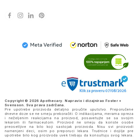
Copyright © 2026 Apothecary. Napravio i dizajnirao
Foster +
Svensson
. Sva prava zadržana.
Pre upotrebe proizvoda detaljno proučite uputstvo. Preporučene
dnevne doze se ne smeju prekoračiti. O indikacijama, merama opreza
i neželjenim reakcijama na proizvod, posavetujte se sa svojim
lekarom ili farmaceutom. Proizvod ne smeju da koriste osobe
preosetljive na bilo koji sastojak proizvoda. Nisu svi proizvodi
namenjeni deci, osim po preporuci lekara. Trudnice i dojilje pre
upotrebe bilo kog proizvoda uvek trebaju da konsultuju svog lekara.