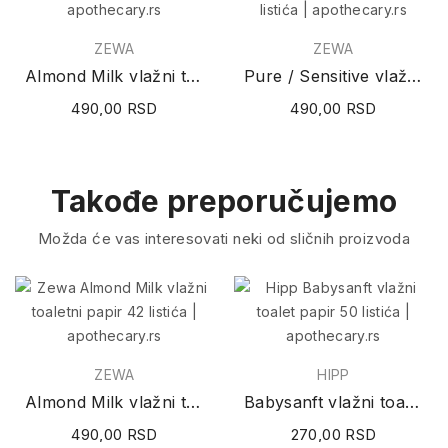
ZEWA
ZEWA
Almond Milk vlažni toaletni papir 42 listića
Pure / Sensitive vlažni toaletni papir 42 listića
490,00 RSD
490,00 RSD
Takođe preporučujemo
Možda će vas interesovati neki od sličnih proizvoda
ZEWA
HIPP
Almond Milk vlažni toaletni papir 42 listića
Babysanft vlažni toalet papir 50 listića
490,00 RSD
270,00 RSD