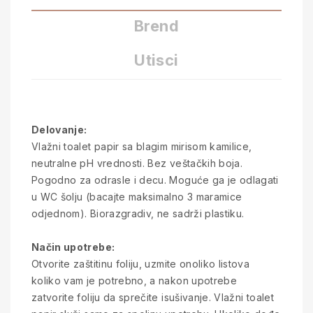
Brend
Utisci
Delovanje:
Vlažni toalet papir sa blagim mirisom kamilice,
neutralne pH vrednosti. Bez veštačkih boja.
Pogodno za odrasle i decu. Moguće ga je odlagati
u WC šolju (bacajte maksimalno 3 maramice
odjednom). Biorazgradiv, ne sadrži plastiku.
Način upotrebe:
Otvorite zaštitinu foliju, uzmite onoliko listova
koliko vam je potrebno, a nakon upotrebe
zatvorite foliju da sprečite isušivanje. Vlažni toalet