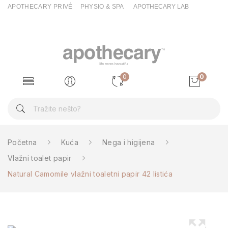
APOTHECARY PRIVÉ
PHYSIO & SPA
APOTHECARY LAB
0
0
Početna
Kuća
Nega i higijena
Vlažni toalet papir
Natural Camomile vlažni toaletni papir 42 listića