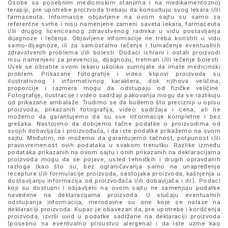
Osobe sa posebnim medicinskim stanjima i na medikamentoznoj
terapiji, pre upotrebe proizvoda trebaju da konsultuju svog lekara i/ili
farmaceuta. Informacije objavljene na ovom sajtu su samo za
referentne svrhe i nisu namenjene zameni saveta lekara, farmaceuta
i/ili drugog licenciranog zdravstvenog radnika u vidu postavljanja
dijagnoze i lečenja. Objavljene informacije ne treba koristiti u vidu
samo-dijagnoze, ili za samostalno lečenje i tumačenje eventualnih
zdravstvenih problema i/ili bolesti. Dodaci ishrani i ostali proizvodi
nisu namenjeni za prevenciju, dijagnozu, tretman i/ili lečenje bolesti.
Uvek se obratite svom lekaru ukoliko sumnjate da imate medicinski
problem. Prikazane fotografije i video klipovi proizvoda su
ilustrativnog i informativnog karaktera, dok njihova veličina,
proporcije i razmera mogu da odstupaju od fizičke veličine.
Fotografije, ilustracije i video sadržaji pakovanja mogu da se razlikuju
od prikazane ambalaže. Trudimo se da budemo što precizniji u opisu
proizvoda, prikazanih fotografija, video sadržaja i cena, ali ne
možemo da garantujemo da su sve informacije kompletne i bez
grešaka. Nastojimo da dobijemo tačne podatke o proizvodima od
svojih dobavljača i proizvođača, i da iste podatke prikažemo na svom
sajtu. Međutim, ne možemo da garantujemo tačnost, potpunost i/ili
pravovremenost ovih podataka u svakom trenutku. Razlike između
podataka prikazanih na ovom sajtu i onih prikazanih na deklaracijama
proizvoda mogu da se pojave, usled tehničkih i drugih opravdanih
razloga (kao što su, bez ograničavanja samo na unapređenje
recepture i/ili formulacije proizvoda, sastojaka proizvoda, kašnjenja u
dostavljanju informacija od proizvođača i/ili dobavljača i dr.). Podaci
koji su dostupni i objavljeni na ovom sajtu ne zamenjuju podatke
navedene na deklaracijama proizvoda. U slučaju eventualnih
odstupanja informacija, merodavne su one koje se nalaze na
deklaraciji proizvoda. Kupac je obavezan da, pre upotrebe i korišćenja
proizvoda, izvrši uvid u podatke sadržane na deklaraciji proizvoda
(posebno na eventualno prisustvo alergena) i da iste uzme kao