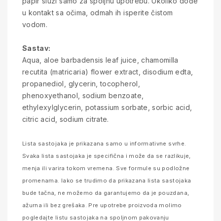
papir služi samo za spoljnu upotrebu. Ukoliko dođe
u kontakt sa očima, odmah ih isperite čistom
vodom.
Sastav:
Aqua, aloe barbadensis leaf juice, chamomilla
recutita (matricaria) flower extract, disodium edta,
propanediol, glycerin, tocopherol,
phenoxyethanol, sodium benzoate,
ethylexylglycerin, potassium sorbate, sorbic acid,
citric acid, sodium citrate.
Lista sastojaka je prikazana samo u informativne svrhe.
Svaka lista sastojaka je specifična i može da se razlikuje,
menja ili varira tokom vremena. Sve formule su podložne
promenama. Iako se trudimo da prikazana lista sastojaka
bude tačna, ne možemo da garantujemo da je pouzdana,
ažurna ili bez grešaka. Pre upotrebe proizvoda molimo
pogledajte listu sastojaka na spoljnom pakovanju