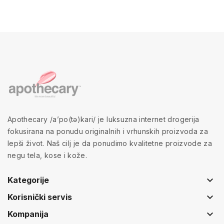
Apothecary /a’po(tə)kari/ je luksuzna internet drogerija
fokusirana na ponudu originalnih i vrhunskih proizvoda za
lepši život. Naš cilj je da ponudimo kvalitetne proizvode za
negu tela, kose i kože.
keyboard_arrow_down
Kategorije
keyboard_arrow_down
Korisnički servis
keyboard_arrow_down
Kompanija