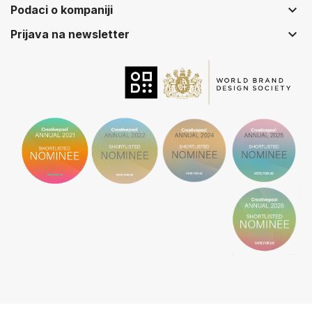
keyboard_arrow_down
Podaci o kompaniji
keyboard_arrow_down
Prijava na newsletter