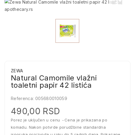
ZEWA
Natural Camomile vlažni
toaletni papir 42 listića
Referenca:
005680010059
490,00 RSD
Porez je uključen u cenu
Cena je prikazana po
komadu. Nakon potvrde porudžbine standardna
isporuka proizvoda u roku do 5 radnih dana. Prikazane