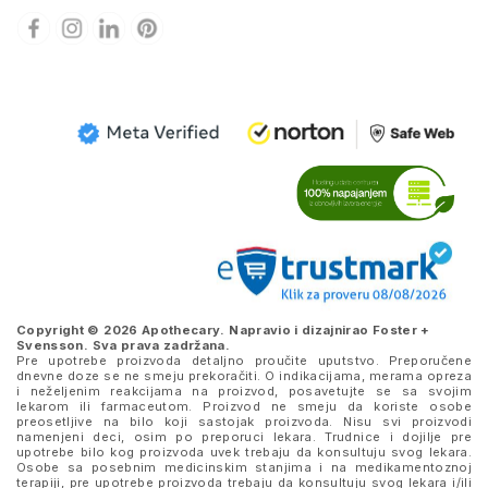
Copyright © 2026 Apothecary. Napravio i dizajnirao
Foster +
Svensson
. Sva prava zadržana.
Pre upotrebe proizvoda detaljno proučite uputstvo. Preporučene
dnevne doze se ne smeju prekoračiti. O indikacijama, merama opreza
i neželjenim reakcijama na proizvod, posavetujte se sa svojim
lekarom ili farmaceutom. Proizvod ne smeju da koriste osobe
preosetljive na bilo koji sastojak proizvoda. Nisu svi proizvodi
namenjeni deci, osim po preporuci lekara. Trudnice i dojilje pre
upotrebe bilo kog proizvoda uvek trebaju da konsultuju svog lekara.
Osobe sa posebnim medicinskim stanjima i na medikamentoznoj
terapiji, pre upotrebe proizvoda trebaju da konsultuju svog lekara i/ili