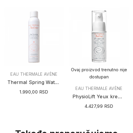
Ovaj proizvod trenutno nije
EAU THERMALE AVÈNE
dostupan
Thermal Spring Water (termalna izvorska voda)...
EAU THERMALE AVÈNE
1.990,00 RSD
PhysioLift Yeux krema za predeo oko očiju 15ml
4.427,99 RSD