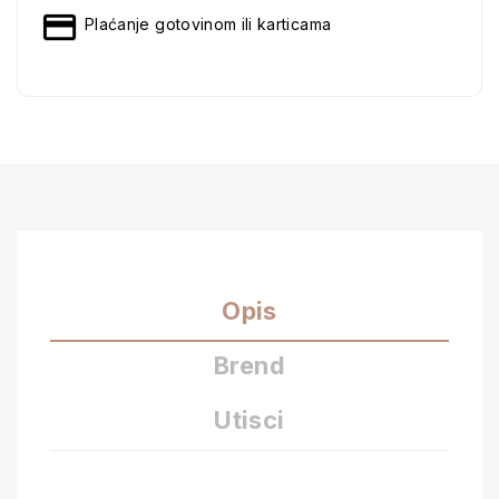
Plaćanje gotovinom ili karticama
Opis
Brend
Utisci