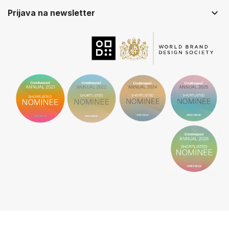
keyboard_arrow_down
Prijava na newsletter