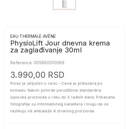
EAU THERMALE AVÈNE
PhysioLift Jour dnevna krema
za zaglađivanje 30ml
Referenca:
005680010088
3.990,00 RSD
Porez je uključen u cenu
Cena je prikazana po
komadu. Nakon potvrde porudžbine standardna
isporuka proizvoda u roku do 5 radnih dana. Prikazane
fotografije su informativnog karaktera i mogu da se
razlikuju od ambalaže ili stvarnog proizvoda.