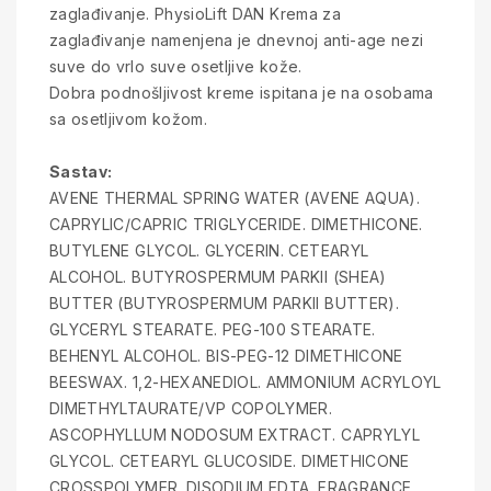
zaglađivanje. PhysioLift DAN Krema za
zaglađivanje namenjena je dnevnoj anti-age nezi
suve do vrlo suve osetljive kože.
Dobra podnošljivost kreme ispitana je na osobama
sa osetljivom kožom.
Sastav:
AVENE THERMAL SPRING WATER (AVENE AQUA).
CAPRYLIC/CAPRIC TRIGLYCERIDE. DIMETHICONE.
BUTYLENE GLYCOL. GLYCERIN. CETEARYL
ALCOHOL. BUTYROSPERMUM PARKII (SHEA)
BUTTER (BUTYROSPERMUM PARKII BUTTER).
GLYCERYL STEARATE. PEG-100 STEARATE.
BEHENYL ALCOHOL. BIS-PEG-12 DIMETHICONE
BEESWAX. 1,2-HEXANEDIOL. AMMONIUM ACRYLOYL
DIMETHYLTAURATE/VP COPOLYMER.
ASCOPHYLLUM NODOSUM EXTRACT. CAPRYLYL
GLYCOL. CETEARYL GLUCOSIDE. DIMETHICONE
CROSSPOLYMER. DISODIUM EDTA. FRAGRANCE