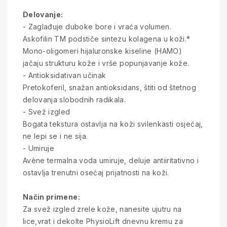
Delovanje:
- Zaglađuje duboke bore i vraća volumen.
Askofilin TM podstiče sintezu kolagena u koži.*
Mono-oligomeri hijaluronske kiseline (HAMO)
jačaju strukturu kože i vrše popunjavanje kože.
- Antioksidativan učinak
Pretokoferil, snažan antioksidans, štiti od štetnog
delovanja slobodnih radikala.
- Svež izgled
Bogata tekstura ostavlja na koži svilenkasti osjećaj,
ne lepi se i ne sija.
- Umiruje
Avène termalna voda umiruje, deluje antiiritativno i
ostavlja trenutni osećaj prijatnosti na koži.
Način primene:
Za svež izgled zrele kože, nanesite ujutru na
lice,vrat i dekolte PhysioLift dnevnu kremu za