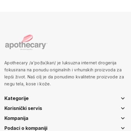
Apothecary /a’po(tə)kari/ je luksuzna internet drogerija
fokusirana na ponudu originalnih i vrhunskih proizvoda za
lepši život. Naš cilj je da ponudimo kvalitetne proizvode za
negu tela, kose i kože.
keyboard_arrow_down
Kategorije
keyboard_arrow_down
Korisnički servis
keyboard_arrow_down
Kompanija
keyboard_arrow_down
Podaci o kompaniji