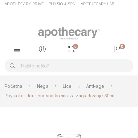
APOTHECARY PRIVÉ
PHYSIO & SPA
APOTHECARY LAB
0
0
Početna
Nega
Lice
Anti-age
PhysioLift Jour dnevna krema za zaglađivanje 30ml