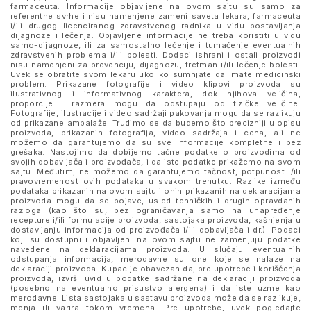
farmaceuta. Informacije objavljene na ovom sajtu su samo za
referentne svrhe i nisu namenjene zameni saveta lekara, farmaceuta
i/ili drugog licenciranog zdravstvenog radnika u vidu postavljanja
dijagnoze i lečenja. Objavljene informacije ne treba koristiti u vidu
samo-dijagnoze, ili za samostalno lečenje i tumačenje eventualnih
zdravstvenih problema i/ili bolesti. Dodaci ishrani i ostali proizvodi
nisu namenjeni za prevenciju, dijagnozu, tretman i/ili lečenje bolesti.
Uvek se obratite svom lekaru ukoliko sumnjate da imate medicinski
problem. Prikazane fotografije i video klipovi proizvoda su
ilustrativnog i informativnog karaktera, dok njihova veličina,
proporcije i razmera mogu da odstupaju od fizičke veličine.
Fotografije, ilustracije i video sadržaji pakovanja mogu da se razlikuju
od prikazane ambalaže. Trudimo se da budemo što precizniji u opisu
proizvoda, prikazanih fotografija, video sadržaja i cena, ali ne
možemo da garantujemo da su sve informacije kompletne i bez
grešaka. Nastojimo da dobijemo tačne podatke o proizvodima od
svojih dobavljača i proizvođača, i da iste podatke prikažemo na svom
sajtu. Međutim, ne možemo da garantujemo tačnost, potpunost i/ili
pravovremenost ovih podataka u svakom trenutku. Razlike između
podataka prikazanih na ovom sajtu i onih prikazanih na deklaracijama
proizvoda mogu da se pojave, usled tehničkih i drugih opravdanih
razloga (kao što su, bez ograničavanja samo na unapređenje
recepture i/ili formulacije proizvoda, sastojaka proizvoda, kašnjenja u
dostavljanju informacija od proizvođača i/ili dobavljača i dr.). Podaci
koji su dostupni i objavljeni na ovom sajtu ne zamenjuju podatke
navedene na deklaracijama proizvoda. U slučaju eventualnih
odstupanja informacija, merodavne su one koje se nalaze na
deklaraciji proizvoda. Kupac je obavezan da, pre upotrebe i korišćenja
proizvoda, izvrši uvid u podatke sadržane na deklaraciji proizvoda
(posebno na eventualno prisustvo alergena) i da iste uzme kao
merodavne. Lista sastojaka u sastavu proizvoda može da se razlikuje,
menja ili varira tokom vremena. Pre upotrebe, uvek pogledajte