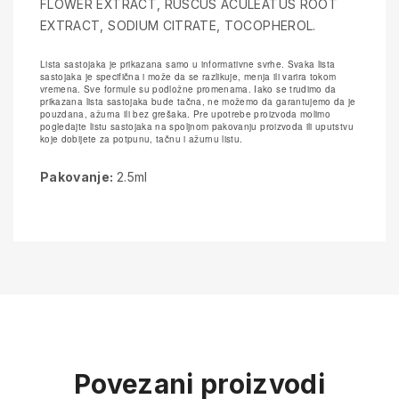
FLOWER EXTRACT, RUSCUS ACULEATUS ROOT
EXTRACT, SODIUM CITRATE, TOCOPHEROL.
Lista sastojaka je prikazana samo u informativne svrhe. Svaka lista
sastojaka je specifična i može da se razlikuje, menja ili varira tokom
vremena. Sve formule su podložne promenama. Iako se trudimo da
prikazana lista sastojaka bude tačna, ne možemo da garantujemo da je
pouzdana, ažurna ili bez grešaka. Pre upotrebe proizvoda molimo
pogledajte listu sastojaka na spoljnom pakovanju proizvoda ili uputstvu
koje dobijete za potpunu, tačnu i ažurnu listu.
Pakovanje:
2.5ml
Povezani proizvodi