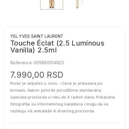
YSL YVES SAINT LAURENT
Touche Éclat (2.5 Luminous
Vanilla) 2.5ml
Referenca:
005680014923
7.990,00 RSD
Porez je uključen u cenu
Cena je prikazana po
komadu. Nakon potvrde porudžbine standardna
isporuka proizvoda u roku do 5 radnih dana. Prikazane
fotografije su informativnog karaktera i mogu da se
razlikuju od ambalaže ili stvarnog proizvoda.