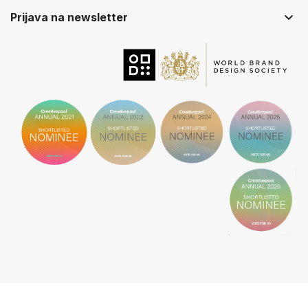
keyboard_arrow_down
Prijava na newsletter