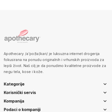
Apothecary /a’po(tə)kari/ je luksuzna internet drogerija
fokusirana na ponudu originalnih i vrhunskih proizvoda za
lepši život. Naš cilj je da ponudimo kvalitetne proizvode za
negu tela, kose i kože.
keyboard_arrow_down
Kategorije
keyboard_arrow_down
Korisnički servis
keyboard_arrow_down
Kompanija
keyboard_arrow_down
Podaci o kompaniji