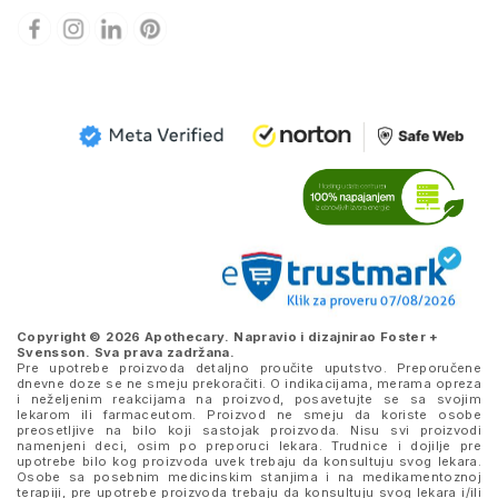
Copyright © 2026 Apothecary. Napravio i dizajnirao
Foster +
Svensson
. Sva prava zadržana.
Pre upotrebe proizvoda detaljno proučite uputstvo. Preporučene
dnevne doze se ne smeju prekoračiti. O indikacijama, merama opreza
i neželjenim reakcijama na proizvod, posavetujte se sa svojim
lekarom ili farmaceutom. Proizvod ne smeju da koriste osobe
preosetljive na bilo koji sastojak proizvoda. Nisu svi proizvodi
namenjeni deci, osim po preporuci lekara. Trudnice i dojilje pre
upotrebe bilo kog proizvoda uvek trebaju da konsultuju svog lekara.
Osobe sa posebnim medicinskim stanjima i na medikamentoznoj
terapiji, pre upotrebe proizvoda trebaju da konsultuju svog lekara i/ili