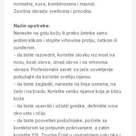
normalna, suva, kombinovana i masna).
Završna obrada: svetlosna i prirodna.
Način upotrebe:
Nanesite na golu kožu ili preko šminke samo
jednim klikom i stopite vrhovima prstiju, četkom ili
sunđerom.
- da biste razvedrili, koristite olovku niz most na
nosu, kosti obrve, iznad obrve i na vrhovima
obraza. Profesionalni savet: za jače osvetljenje
pokušajte da koristite svetliju nijansu
- da biste zagladili, nanesite na linije osmeha, na
čelo i na bradu. Koristite senku nijanse koja je blizu
kože
- da biste usavršili i očistili greške, definišite ivice
oko usta i očiju
- da biste posvetleli podočnjake, počnite sa
korektorom sa potpunim pokrivanjem, a zatim
koristite YSL Touche Éclat u unutrašnjem uglu oka i