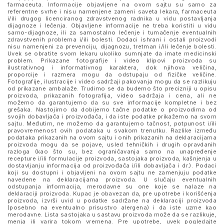
farmaceuta. Informacije objavljene na ovom sajtu su samo za
referentne svrhe i nisu namenjene zameni saveta lekara, farmaceuta
i/ili drugog licenciranog zdravstvenog radnika u vidu postavljanja
dijagnoze i lečenja. Objavljene informacije ne treba koristiti u vidu
samo-dijagnoze, ili za samostalno lečenje i tumačenje eventualnih
zdravstvenih problema i/ili bolesti. Dodaci ishrani i ostali proizvodi
nisu namenjeni za prevenciju, dijagnozu, tretman i/ili lečenje bolesti.
Uvek se obratite svom lekaru ukoliko sumnjate da imate medicinski
problem. Prikazane fotografije i video klipovi proizvoda su
ilustrativnog i informativnog karaktera, dok njihova veličina,
proporcije i razmera mogu da odstupaju od fizičke veličine.
Fotografije, ilustracije i video sadržaji pakovanja mogu da se razlikuju
od prikazane ambalaže. Trudimo se da budemo što precizniji u opisu
proizvoda, prikazanih fotografija, video sadržaja i cena, ali ne
možemo da garantujemo da su sve informacije kompletne i bez
grešaka. Nastojimo da dobijemo tačne podatke o proizvodima od
svojih dobavljača i proizvođača, i da iste podatke prikažemo na svom
sajtu. Međutim, ne možemo da garantujemo tačnost, potpunost i/ili
pravovremenost ovih podataka u svakom trenutku. Razlike između
podataka prikazanih na ovom sajtu i onih prikazanih na deklaracijama
proizvoda mogu da se pojave, usled tehničkih i drugih opravdanih
razloga (kao što su, bez ograničavanja samo na unapređenje
recepture i/ili formulacije proizvoda, sastojaka proizvoda, kašnjenja u
dostavljanju informacija od proizvođača i/ili dobavljača i dr.). Podaci
koji su dostupni i objavljeni na ovom sajtu ne zamenjuju podatke
navedene na deklaracijama proizvoda. U slučaju eventualnih
odstupanja informacija, merodavne su one koje se nalaze na
deklaraciji proizvoda. Kupac je obavezan da, pre upotrebe i korišćenja
proizvoda, izvrši uvid u podatke sadržane na deklaraciji proizvoda
(posebno na eventualno prisustvo alergena) i da iste uzme kao
merodavne. Lista sastojaka u sastavu proizvoda može da se razlikuje,
menja ili varira tokom vremena. Pre upotrebe, uvek pogledajte