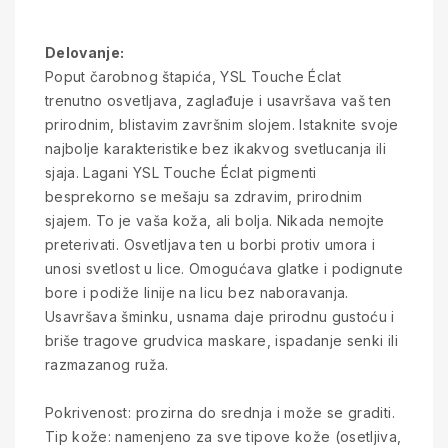
Delovanje:
Poput čarobnog štapića, YSL Touche Éclat
trenutno osvetljava, zaglađuje i usavršava vaš ten
prirodnim, blistavim završnim slojem. Istaknite svoje
najbolje karakteristike bez ikakvog svetlucanja ili
sjaja. Lagani YSL Touche Éclat pigmenti
besprekorno se mešaju sa zdravim, prirodnim
sjajem. To je vaša koža, ali bolja. Nikada nemojte
preterivati. Osvetljava ten u borbi protiv umora i
unosi svetlost u lice. Omogućava glatke i podignute
bore i podiže linije na licu bez naboravanja.
Usavršava šminku, usnama daje prirodnu gustoću i
briše tragove grudvica maskare, ispadanje senki ili
razmazanog ruža.
Pokrivenost: prozirna do srednja i može se graditi.
Tip kože: namenjeno za sve tipove kože (osetljiva,