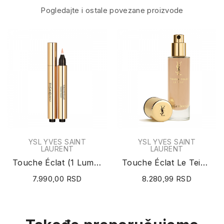
Pogledajte i ostale povezane proizvode
YSL YVES SAINT
YSL YVES SAINT
LAURENT
LAURENT
Touche Éclat (1 Luminous Radiance) 2.5ml
Touche Éclat Le Teint BD 10 Warm Porcelain 30ml
7.990,00 RSD
8.280,99 RSD