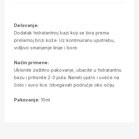
Delovanje:
Dodatak hidratantnoj bazi koji se bira prema
primarnoj brizi kože. Uz kontinuiranu upotrebu,
vidljivo smanjenje linije i bore.
Način primene:
Uklonite zaštitno pakovanje, ubacite u hidratantnu
bazu i pritisnite 2-3 puta. Naneti ujutro i uveče na
čisto i suvo lice. Izbegavati područje oko očiju.
Pakovanje:
10ml