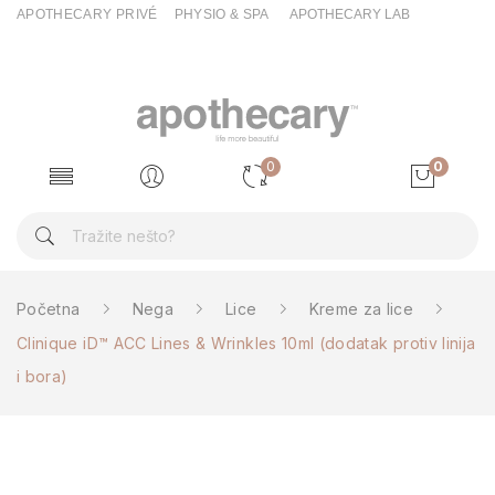
APOTHECARY PRIVÉ
PHYSIO & SPA
APOTHECARY LAB
0
0
Početna
Nega
Lice
Kreme za lice
Clinique iD™ ACC Lines & Wrinkles 10ml (dodatak protiv linija
i bora)