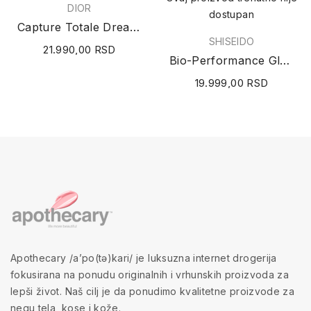
DIOR
dostupan
Capture Totale Dreamskin Care & Perfect 50ml
SHISEIDO
21.990,00 RSD
Bio-Performance Glow Revival krema za lice 50ml
19.999,00 RSD
Apothecary /a’po(tə)kari/ je luksuzna internet drogerija
fokusirana na ponudu originalnih i vrhunskih proizvoda za
lepši život. Naš cilj je da ponudimo kvalitetne proizvode za
negu tela, kose i kože.