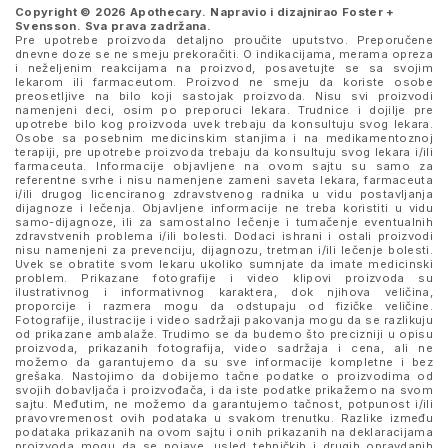
Copyright © 2026 Apothecary. Napravio i dizajnirao
Foster +
Svensson
. Sva prava zadržana.
Pre upotrebe proizvoda detaljno proučite uputstvo. Preporučene
dnevne doze se ne smeju prekoračiti. O indikacijama, merama opreza
i neželjenim reakcijama na proizvod, posavetujte se sa svojim
lekarom ili farmaceutom. Proizvod ne smeju da koriste osobe
preosetljive na bilo koji sastojak proizvoda. Nisu svi proizvodi
namenjeni deci, osim po preporuci lekara. Trudnice i dojilje pre
upotrebe bilo kog proizvoda uvek trebaju da konsultuju svog lekara.
Osobe sa posebnim medicinskim stanjima i na medikamentoznoj
terapiji, pre upotrebe proizvoda trebaju da konsultuju svog lekara i/ili
farmaceuta. Informacije objavljene na ovom sajtu su samo za
referentne svrhe i nisu namenjene zameni saveta lekara, farmaceuta
i/ili drugog licenciranog zdravstvenog radnika u vidu postavljanja
dijagnoze i lečenja. Objavljene informacije ne treba koristiti u vidu
samo-dijagnoze, ili za samostalno lečenje i tumačenje eventualnih
zdravstvenih problema i/ili bolesti. Dodaci ishrani i ostali proizvodi
nisu namenjeni za prevenciju, dijagnozu, tretman i/ili lečenje bolesti.
Uvek se obratite svom lekaru ukoliko sumnjate da imate medicinski
problem. Prikazane fotografije i video klipovi proizvoda su
ilustrativnog i informativnog karaktera, dok njihova veličina,
proporcije i razmera mogu da odstupaju od fizičke veličine.
Fotografije, ilustracije i video sadržaji pakovanja mogu da se razlikuju
od prikazane ambalaže. Trudimo se da budemo što precizniji u opisu
proizvoda, prikazanih fotografija, video sadržaja i cena, ali ne
možemo da garantujemo da su sve informacije kompletne i bez
grešaka. Nastojimo da dobijemo tačne podatke o proizvodima od
svojih dobavljača i proizvođača, i da iste podatke prikažemo na svom
sajtu. Međutim, ne možemo da garantujemo tačnost, potpunost i/ili
pravovremenost ovih podataka u svakom trenutku. Razlike između
podataka prikazanih na ovom sajtu i onih prikazanih na deklaracijama
proizvoda mogu da se pojave, usled tehničkih i drugih opravdanih