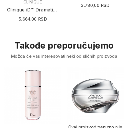
CLINIQUE
3.780,00 RSD
Clinique iD™ Dramatically Different™...
5.664,00 RSD
Takođe preporučujemo
Možda će vas interesovati neki od sličnih proizvoda
Ovaj proizvod trenutno nije