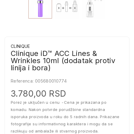
CLINIQUE
Clinique iD™ ACC Lines &
Wrinkles 10ml (dodatak protiv
linija i bora)
Referenca:
005680010774
3.780,00 RSD
Porez je uključen u cenu
Cena je prikazana po
komadu. Nakon potvrde porudžbine standardna
isporuka proizvoda u roku do 5 radnih dana. Prikazane
fotografije su informativnog karaktera i mogu da se
razlikuju od ambalaže ili stvarnog proizvoda.