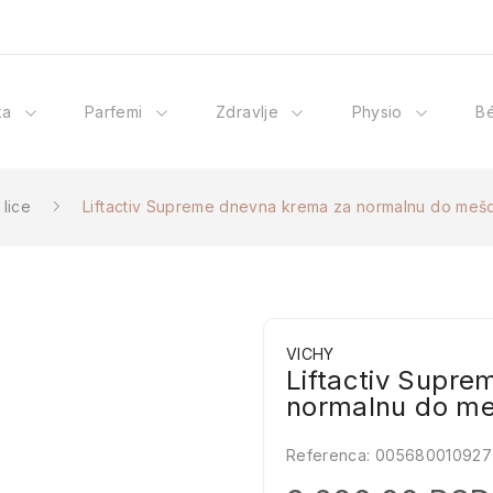
ka
Parfemi
Zdravlje
Physio
B
lice
Liftactiv Supreme dnevna krema za normalnu do mešo
VICHY
Liftactiv Supr
normalnu do me
Referenca:
005680010927