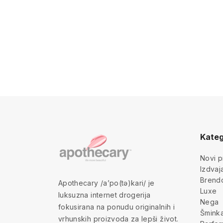
Kateg
Novi p
Izdva
Brend
Apothecary /a’po(tə)kari/ je
Luxe
luksuzna internet drogerija
Nega
fokusirana na ponudu originalnih i
Šmink
vrhunskih proizvoda za lepši život.