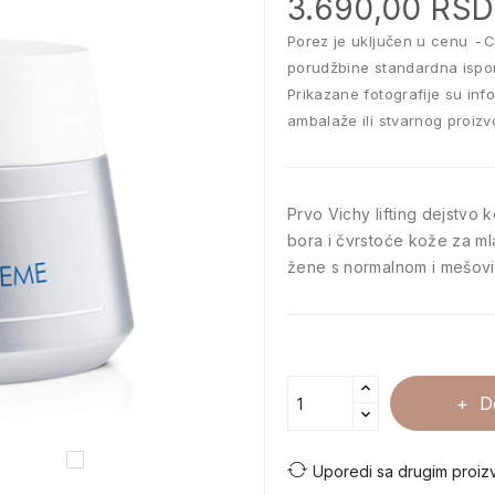
3.690,00 RSD
Porez je uključen u cenu
C
porudžbine standardna ispo
Prikazane fotografije su inf
ambalaže ili stvarnog proizv
Prvo Vichy lifting dejstvo 
bora i čvrstoće kože za ml
žene s normalnom i mešov
D
Uporedi sa drugim proiz