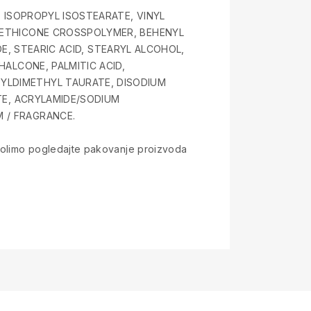
 ISOPROPYL ISOSTEARATE, VINYL
METHICONE CROSSPOLYMER, BEHENYL
DE, STEARIC ACID, STEARYL ALCOHOL,
ALCONE, PALMITIC ACID,
YLDIMETHYL TAURATE, DISODIUM
TE, ACRYLAMIDE/SODIUM
 / FRAGRANCE.
. Molimo pogledajte pakovanje proizvoda