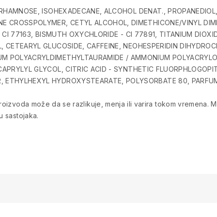
 RHAMNOSE, ISOHEXADECANE, ALCOHOL DENAT., PROPANEDIOL,
NE CROSSPOLYMER, CETYL ALCOHOL, DIMETHICONE/VINYL DI
 CI 77163, BISMUTH OXYCHLORIDE - CI 77891, TITANIUM DIOXI
 CETEARYL GLUCOSIDE, CAFFEINE, NEOHESPERIDIN DIHYDROCH
M POLYACRYLDIMETHYLTAURAMIDE / AMMONIUM POLYACRYLO
CAPRYLYL GLYCOL, CITRIC ACID - SYNTHETIC FLUORPHLOGOPI
 ETHYLHEXYL HYDROXYSTEARATE, POLYSORBATE 80, PARFUM
 proizvoda može da se razlikuje, menja ili varira tokom vremena
u sastojaka.