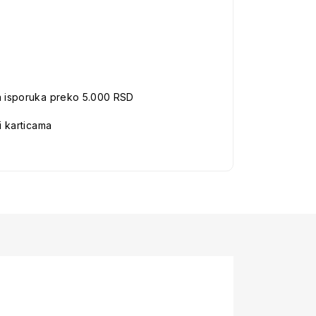
a isporuka preko 5.000 RSD
i karticama