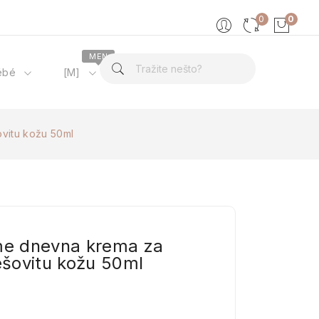
0
0
MEN
ébé
[M]
O nama
vitu kožu 50ml
eme dnevna krema za
šovitu kožu 50ml