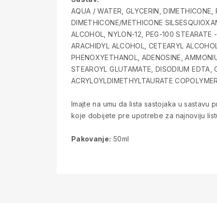
AQUA / WATER, GLYCERIN, DIMETHICONE,
DIMETHICONE/METHICONE SILSESQUIOXA
ALCOHOL, NYLON-12, PEG-100 STEARATE -
ARACHIDYL ALCOHOL, CETEARYL ALCOHOL,
PHENOXYETHANOL, ADENOSINE, AMMONIU
STEAROYL GLUTAMATE, DISODIUM EDTA, 
ACRYLOYLDIMETHYLTAURATE COPOLYMER,
Imajte na umu da lista sastojaka u sastavu
koje dobijete pre upotrebe za najnoviju list
Pakovanje:
50ml