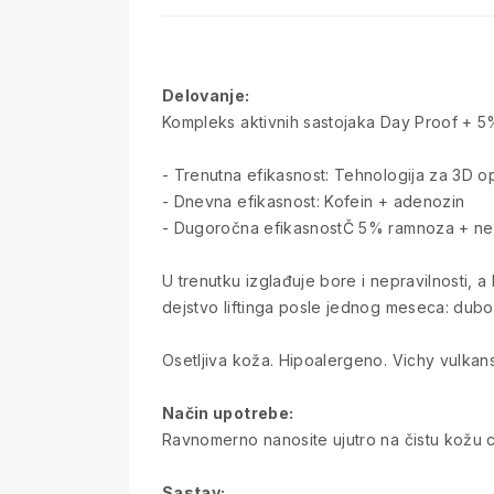
Delovanje:
Kompleks aktivnih sastojaka Day Proof + 5
- Trenutna efikasnost: Tehnologija za 3D op
- Dnevna efikasnost: Kofein + adenozin
- Dugoročna efikasnostČ 5% ramnoza + ne
U trenutku izglađuje bore i nepravilnosti,
dejstvo liftinga posle jednog meseca: dubok
Osetljiva koža. Hipoalergeno. Vichy vulkan
Način upotrebe:
Ravnomerno nanosite ujutro na čistu kožu ce
Sastav: