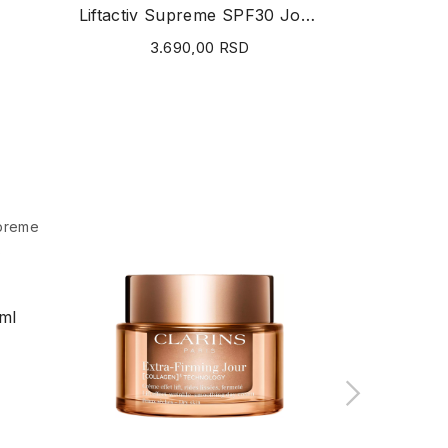
Liftactiv Supreme SPF30 Jour 50ml
3.690,00 RSD
ml
1