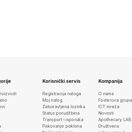
orije
Korisnički servis
Kompanija
roizvodi
Registracija naloga
O nama
jamo
Moj nalog
Fosterova grup
ovi
Zaboravljena lozinka
ICT mreža
Status porudžbina
Novosti
Transport i isporuka
Apothecary LAB
a
Pakovanje poklona
Društvena