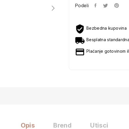
Podeli
Bezbedna kupovina
Besplatna standardn
Plaćanje gotovinom il
Opis
Brend
Utisci