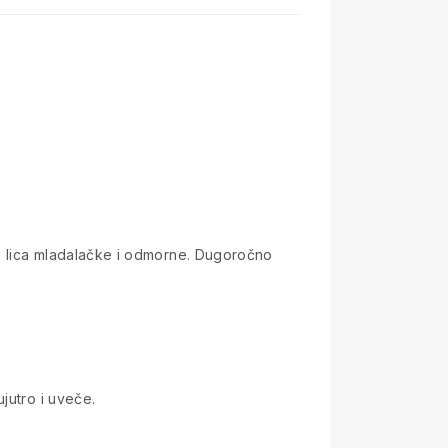
te lica mladalačke i odmorne. Dugoročno
jutro i uveče.