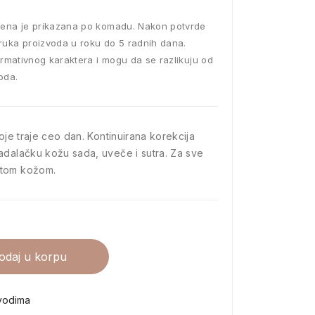
ena je prikazana po komadu. Nakon potvrde
ruka proizvoda u roku do 5 radnih dana.
ormativnog karaktera i mogu da se razlikuju od
oda.
koje traje ceo dan. Kontinuirana korekcija
adalačku kožu sada, uveče i sutra. Za sve
itom kožom.
odaj u korpu
vodima