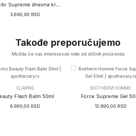
Liftactiv Supreme dnevna krema za suvu kožu 50ml
3.690,00 RSD
Takođe preporučujemo
Možda će vas interesovati neki od sličnih proizvoda
CLARINS
BIOTHERM HOMME
eauty Flash Balm 50ml
Force Supreme Gel 50
6.990,00 RSD
12.990,00 RSD