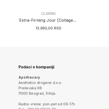
CLARINS
Extra-Firming Jour [Collagen]³ Day Cream Dry...
13.990,00 RSD
Podaci o kompaniji
Apothecary
a
Aesthetics drogerie d.o.o.
Preševska 98
11000 Beograd, Srbija
Radno vreme: pon-pet od 09-17h