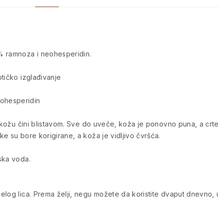
% ramnoza i neohesperidin.
tičko izglađivanje
ohesperidin
 a kožu čini blistavom. Sve do uveče, koža je ponovno puna, a cr
e su bore korigirane, a koža je vidljivo čvršća.
ska voda.
log lica. Prema želji, negu možete da koristite dvaput dnevno, u