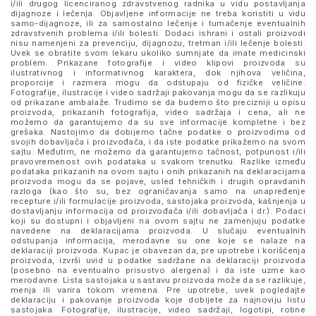
i/ili drugog licenciranog zdravstvenog radnika u vidu postavljanja
dijagnoze i lečenja. Objavljene informacije ne treba koristiti u vidu
samo-dijagnoze, ili za samostalno lečenje i tumačenje eventualnih
zdravstvenih problema i/ili bolesti. Dodaci ishrani i ostali proizvodi
nisu namenjeni za prevenciju, dijagnozu, tretman i/ili lečenje bolesti.
Uvek se obratite svom lekaru ukoliko sumnjate da imate medicinski
problem. Prikazane fotografije i video klipovi proizvoda su
ilustrativnog i informativnog karaktera, dok njihova veličina,
proporcije i razmera mogu da odstupaju od fizičke veličine.
Fotografije, ilustracije i video sadržaji pakovanja mogu da se razlikuju
od prikazane ambalaže. Trudimo se da budemo što precizniji u opisu
proizvoda, prikazanih fotografija, video sadržaja i cena, ali ne
možemo da garantujemo da su sve informacije kompletne i bez
grešaka. Nastojimo da dobijemo tačne podatke o proizvodima od
svojih dobavljača i proizvođača, i da iste podatke prikažemo na svom
sajtu. Međutim, ne možemo da garantujemo tačnost, potpunost i/ili
pravovremenost ovih podataka u svakom trenutku. Razlike između
podataka prikazanih na ovom sajtu i onih prikazanih na deklaracijama
proizvoda mogu da se pojave, usled tehničkih i drugih opravdanih
razloga (kao što su, bez ograničavanja samo na unapređenje
recepture i/ili formulacije proizvoda, sastojaka proizvoda, kašnjenja u
dostavljanju informacija od proizvođača i/ili dobavljača i dr.). Podaci
koji su dostupni i objavljeni na ovom sajtu ne zamenjuju podatke
navedene na deklaracijama proizvoda. U slučaju eventualnih
odstupanja informacija, merodavne su one koje se nalaze na
deklaraciji proizvoda. Kupac je obavezan da, pre upotrebe i korišćenja
proizvoda, izvrši uvid u podatke sadržane na deklaraciji proizvoda
(posebno na eventualno prisustvo alergena) i da iste uzme kao
merodavne. Lista sastojaka u sastavu proizvoda može da se razlikuje,
menja ili varira tokom vremena. Pre upotrebe, uvek pogledajte
deklaraciju i pakovanje proizvoda koje dobijete za najnoviju listu
sastojaka. Fotografije, ilustracije, video sadržaji, logotipi, robne