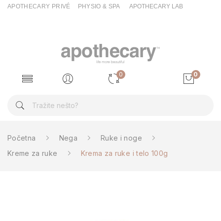
APOTHECARY PRIVÉ
PHYSIO & SPA
APOTHECARY LAB
0
0
Početna
Nega
Ruke i noge
Kreme za ruke
Krema za ruke i telo 100g