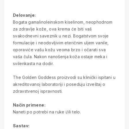
Delovanje:
Bogata gamalinoleinskom kiselinom, neophodnom
za zdravlje kože, ova krema će biti vaš
svakodnevni saveznik u nezi. Bogatstvom svoje
formulacije i neodovljivim eteričnim uljem vanile,
oporaviće vašu kožu veoma brzo i očarati sva
vaša čula. Nakon nanošenja koža ostaje meka i
svilenkasta na dodir.
The Golden Goddess proizvodi su klinički ispitani u
akreditovanoj laboratoriji i poseduju izveštaj o
zdravstvenoj ispravnosti.
Način primene:
Naneti po potrebi na ruke i/ili telo.
Sastav: