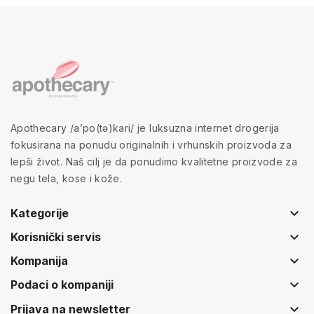
Apothecary /a’po(tə)kari/ je luksuzna internet drogerija
fokusirana na ponudu originalnih i vrhunskih proizvoda za
lepši život. Naš cilj je da ponudimo kvalitetne proizvode za
negu tela, kose i kože.
keyboard_arrow_down
Kategorije
keyboard_arrow_down
Korisnički servis
keyboard_arrow_down
Kompanija
keyboard_arrow_down
Podaci o kompaniji
keyboard_arrow_down
Prijava na newsletter