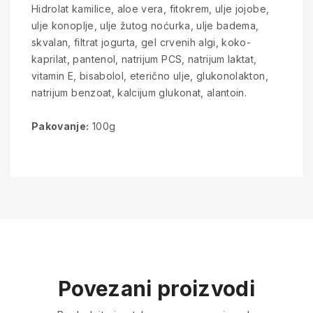
Hidrolat kamilice, aloe vera, fitokrem, ulje jojobe,
ulje konoplje, ulje žutog noćurka, ulje badema,
skvalan, filtrat jogurta, gel crvenih algi, koko-
kaprilat, pantenol, natrijum PCS, natrijum laktat,
vitamin E, bisabolol, eterično ulje, glukonolakton,
natrijum benzoat, kalcijum glukonat, alantoin.
Pakovanje:
100g
Povezani proizvodi