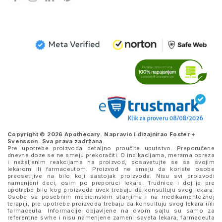
Copyright © 2026 Apothecary. Napravio i dizajnirao
Foster +
Svensson
. Sva prava zadržana.
Pre upotrebe proizvoda detaljno proučite uputstvo. Preporučene
dnevne doze se ne smeju prekoračiti. O indikacijama, merama opreza
i neželjenim reakcijama na proizvod, posavetujte se sa svojim
lekarom ili farmaceutom. Proizvod ne smeju da koriste osobe
preosetljive na bilo koji sastojak proizvoda. Nisu svi proizvodi
namenjeni deci, osim po preporuci lekara. Trudnice i dojilje pre
upotrebe bilo kog proizvoda uvek trebaju da konsultuju svog lekara.
Osobe sa posebnim medicinskim stanjima i na medikamentoznoj
terapiji, pre upotrebe proizvoda trebaju da konsultuju svog lekara i/ili
farmaceuta. Informacije objavljene na ovom sajtu su samo za
referentne svrhe i nisu namenjene zameni saveta lekara, farmaceuta