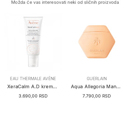
Možda će vas interesovati neki od sličnih proizvoda
EAU THERMALE AVÈNE
GUERLAIN
XeraCalm A.D krema za relipidaciju 200ml
Aqua Allegoria Mandarine Basilic Hand Cream 50ml
3.690,00 RSD
7.790,00 RSD