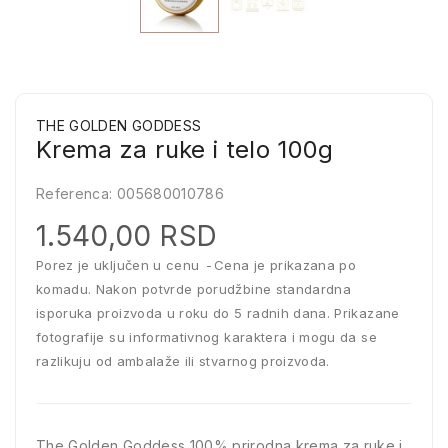
THE GOLDEN GODDESS
Krema za ruke i telo 100g
Referenca:
005680010786
1.540,00 RSD
Porez je uključen u cenu
Cena je prikazana po
komadu. Nakon potvrde porudžbine standardna
isporuka proizvoda u roku do 5 radnih dana. Prikazane
fotografije su informativnog karaktera i mogu da se
razlikuju od ambalaže ili stvarnog proizvoda.
The Golden Goddess 100% prirodna krema za ruke i