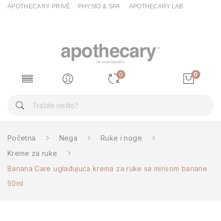
APOTHECARY PRIVÉ
PHYSIO & SPA
APOTHECARY LAB
0
0
Početna
Nega
Ruke i noge
Kreme za ruke
Banana Care uglađujuća krema za ruke sa mirisom banane
50ml