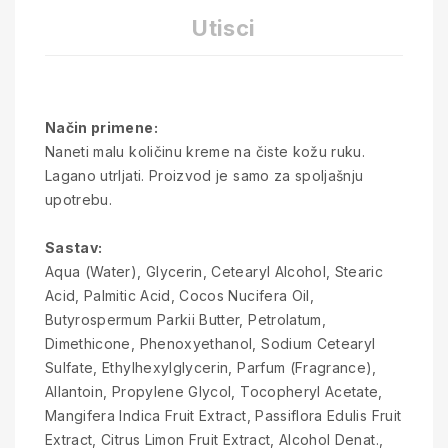
Utisci
Način primene:
Naneti malu količinu kreme na čiste kožu ruku.
Lagano utrljati. Proizvod je samo za spoljašnju
upotrebu.
Sastav:
Aqua (Water), Glycerin, Cetearyl Alcohol, Stearic
Acid, Palmitic Acid, Cocos Nucifera Oil,
Butyrospermum Parkii Butter, Petrolatum,
Dimethicone, Phenoxyethanol, Sodium Cetearyl
Sulfate, Ethylhexylglycerin, Parfum (Fragrance),
Allantoin, Propylene Glycol, Tocopheryl Acetate,
Mangifera Indica Fruit Extract, Passiflora Edulis Fruit
Extract, Citrus Limon Fruit Extract, Alcohol Denat.,