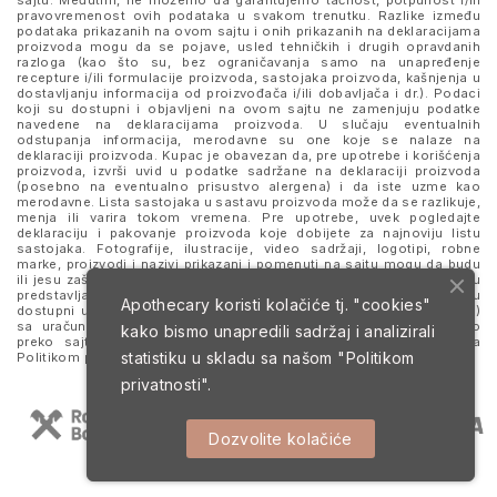
sajtu. Međutim, ne možemo da garantujemo tačnost, potpunost i/ili
pravovremenost ovih podataka u svakom trenutku. Razlike između
podataka prikazanih na ovom sajtu i onih prikazanih na deklaracijama
proizvoda mogu da se pojave, usled tehničkih i drugih opravdanih
razloga (kao što su, bez ograničavanja samo na unapređenje
recepture i/ili formulacije proizvoda, sastojaka proizvoda, kašnjenja u
dostavljanju informacija od proizvođača i/ili dobavljača i dr.). Podaci
koji su dostupni i objavljeni na ovom sajtu ne zamenjuju podatke
navedene na deklaracijama proizvoda. U slučaju eventualnih
odstupanja informacija, merodavne su one koje se nalaze na
deklaraciji proizvoda. Kupac je obavezan da, pre upotrebe i korišćenja
proizvoda, izvrši uvid u podatke sadržane na deklaraciji proizvoda
(posebno na eventualno prisustvo alergena) i da iste uzme kao
merodavne. Lista sastojaka u sastavu proizvoda može da se razlikuje,
menja ili varira tokom vremena. Pre upotrebe, uvek pogledajte
deklaraciju i pakovanje proizvoda koje dobijete za najnoviju listu
sastojaka. Fotografije, ilustracije, video sadržaji, logotipi, robne
marke, proizvodi i nazivi prikazani i pomenuti na sajtu mogu da budu
ili jesu zaštitni znaci njihovih kompanija. Proizvodi prikazani na sajtu
predstavljaju deo ponude za poručivanje i ne podrazumeva se da su
Apothecary koristi kolačiće tj. "cookies"
dostupni u svakom trenutku. Sve cene su izražene u dinarima (RSD)
sa uračunatim PDV-om, dok je poručivanje omogućeno isključivo
kako bismo unapredili sadržaj i analizirali
preko sajta. Nastavkom i upotrebom ovog sajta slažete se sa
statistiku u skladu sa našom
"Politikom
Politikom privatnosti
i
Uslovima korišćenja i prodaje
.
privatnosti".
Dozvolite kolačiće