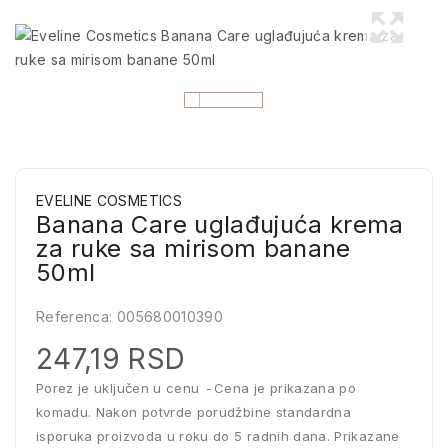
EVELINE COSMETICS
Banana Care uglađujuća krema
za ruke sa mirisom banane
50ml
Referenca:
005680010390
247,19 RSD
Porez je uključen u cenu
Cena je prikazana po
komadu. Nakon potvrde porudžbine standardna
isporuka proizvoda u roku do 5 radnih dana. Prikazane