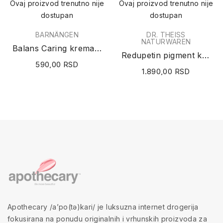
Ovaj proizvod trenutno nije
Ovaj proizvod trenutno nije
dostupan
dostupan
BARNÄNGEN
DR. THEISS
NATURWAREN
Balans Caring krema za ruke 75ml
Redupetin pigment krema 20g
590,00 RSD
1.890,00 RSD
Apothecary /a’po(tə)kari/ je luksuzna internet drogerija
fokusirana na ponudu originalnih i vrhunskih proizvoda za