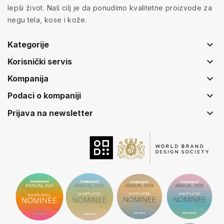
lepši život. Naš cilj je da ponudimo kvalitetne proizvode za
negu tela, kose i kože.
keyboard_arrow_down
Kategorije
keyboard_arrow_down
Korisnički servis
keyboard_arrow_down
Kompanija
keyboard_arrow_down
Podaci o kompaniji
keyboard_arrow_down
Prijava na newsletter