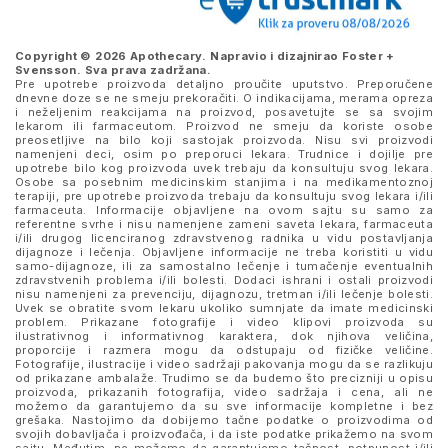
Copyright © 2026 Apothecary. Napravio i dizajnirao
Foster +
Svensson
. Sva prava zadržana.
Pre upotrebe proizvoda detaljno proučite uputstvo. Preporučene
dnevne doze se ne smeju prekoračiti. O indikacijama, merama opreza
i neželjenim reakcijama na proizvod, posavetujte se sa svojim
lekarom ili farmaceutom. Proizvod ne smeju da koriste osobe
preosetljive na bilo koji sastojak proizvoda. Nisu svi proizvodi
namenjeni deci, osim po preporuci lekara. Trudnice i dojilje pre
upotrebe bilo kog proizvoda uvek trebaju da konsultuju svog lekara.
Osobe sa posebnim medicinskim stanjima i na medikamentoznoj
terapiji, pre upotrebe proizvoda trebaju da konsultuju svog lekara i/ili
farmaceuta. Informacije objavljene na ovom sajtu su samo za
referentne svrhe i nisu namenjene zameni saveta lekara, farmaceuta
i/ili drugog licenciranog zdravstvenog radnika u vidu postavljanja
dijagnoze i lečenja. Objavljene informacije ne treba koristiti u vidu
samo-dijagnoze, ili za samostalno lečenje i tumačenje eventualnih
zdravstvenih problema i/ili bolesti. Dodaci ishrani i ostali proizvodi
nisu namenjeni za prevenciju, dijagnozu, tretman i/ili lečenje bolesti.
Uvek se obratite svom lekaru ukoliko sumnjate da imate medicinski
problem. Prikazane fotografije i video klipovi proizvoda su
ilustrativnog i informativnog karaktera, dok njihova veličina,
proporcije i razmera mogu da odstupaju od fizičke veličine.
Fotografije, ilustracije i video sadržaji pakovanja mogu da se razlikuju
od prikazane ambalaže. Trudimo se da budemo što precizniji u opisu
proizvoda, prikazanih fotografija, video sadržaja i cena, ali ne
možemo da garantujemo da su sve informacije kompletne i bez
grešaka. Nastojimo da dobijemo tačne podatke o proizvodima od
svojih dobavljača i proizvođača, i da iste podatke prikažemo na svom