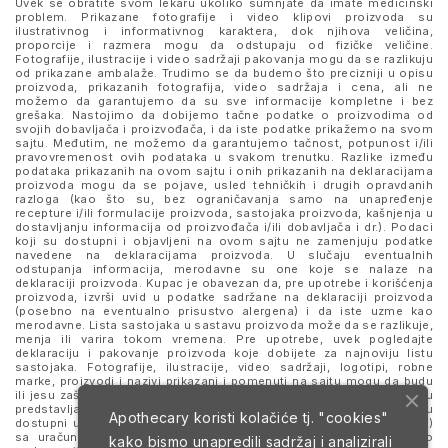
Uvek se obratite svom lekaru ukoliko sumnjate da imate medicinski
problem. Prikazane fotografije i video klipovi proizvoda su
ilustrativnog i informativnog karaktera, dok njihova veličina,
proporcije i razmera mogu da odstupaju od fizičke veličine.
Fotografije, ilustracije i video sadržaji pakovanja mogu da se razlikuju
od prikazane ambalaže. Trudimo se da budemo što precizniji u opisu
proizvoda, prikazanih fotografija, video sadržaja i cena, ali ne
možemo da garantujemo da su sve informacije kompletne i bez
grešaka. Nastojimo da dobijemo tačne podatke o proizvodima od
svojih dobavljača i proizvođača, i da iste podatke prikažemo na svom
sajtu. Međutim, ne možemo da garantujemo tačnost, potpunost i/ili
pravovremenost ovih podataka u svakom trenutku. Razlike između
podataka prikazanih na ovom sajtu i onih prikazanih na deklaracijama
proizvoda mogu da se pojave, usled tehničkih i drugih opravdanih
razloga (kao što su, bez ograničavanja samo na unapređenje
recepture i/ili formulacije proizvoda, sastojaka proizvoda, kašnjenja u
dostavljanju informacija od proizvođača i/ili dobavljača i dr.). Podaci
koji su dostupni i objavljeni na ovom sajtu ne zamenjuju podatke
navedene na deklaracijama proizvoda. U slučaju eventualnih
odstupanja informacija, merodavne su one koje se nalaze na
deklaraciji proizvoda. Kupac je obavezan da, pre upotrebe i korišćenja
proizvoda, izvrši uvid u podatke sadržane na deklaraciji proizvoda
(posebno na eventualno prisustvo alergena) i da iste uzme kao
merodavne. Lista sastojaka u sastavu proizvoda može da se razlikuje,
menja ili varira tokom vremena. Pre upotrebe, uvek pogledajte
deklaraciju i pakovanje proizvoda koje dobijete za najnoviju listu
sastojaka. Fotografije, ilustracije, video sadržaji, logotipi, robne
marke, proizvodi i nazivi prikazani i pomenuti na sajtu mogu da budu
ili jesu zaštitni znaci njihovih kompanija. Proizvodi prikazani na sajtu
predstavljaju deo ponude za poručivanje i ne podrazumeva se da su
Apothecary koristi kolačiće tj. "cookies"
dostupni u svakom trenutku. Sve cene su izražene u dinarima (RSD)
sa uračunatim PDV-om, dok je poručivanje omogućeno isključivo
kako bismo unapredili sadržaj i analizirali