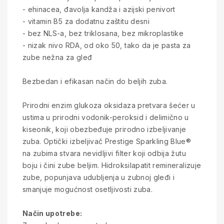
- ehinacea, đavolja kandža i azijski penivort
- vitamin B5 za dodatnu zaštitu desni
- bez NLS-a, bez triklosana, bez mikroplastike
- nizak nivo RDA, od oko 50, tako da je pasta za
zube nežna za gleđ
Bezbedan i efikasan način do beljih zuba.
Prirodni enzim glukoza oksidaza pretvara šećer u
ustima u prirodni vodonik-peroksid i delimično u
kiseonik, koji obezbeđuje prirodno izbeljivanje
zuba. Optički izbeljivač Prestige Sparkling Blue®
na zubima stvara nevidljivi filter koji odbija žutu
boju i čini zube beljim. Hidroksilapatit remineralizuje
zube, popunjava udubljenja u zubnoj gleđi i
smanjuje mogućnost osetljivosti zuba.
Način upotrebe: