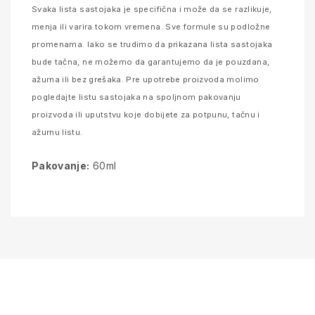
Svaka lista sastojaka je specifična i može da se razlikuje,
menja ili varira tokom vremena. Sve formule su podložne
promenama. Iako se trudimo da prikazana lista sastojaka
bude tačna, ne možemo da garantujemo da je pouzdana,
ažurna ili bez grešaka. Pre upotrebe proizvoda molimo
pogledajte listu sastojaka na spoljnom pakovanju
proizvoda ili uputstvu koje dobijete za potpunu, tačnu i
ažurnu listu.
Pakovanje:
60ml