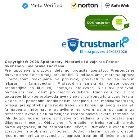
Copyright © 2026 Apothecary. Napravio i dizajnirao
Foster +
Svensson
. Sva prava zadržana.
Pre upotrebe proizvoda detaljno proučite uputstvo. Preporučene
dnevne doze se ne smeju prekoračiti. O indikacijama, merama opreza
i neželjenim reakcijama na proizvod, posavetujte se sa svojim
lekarom ili farmaceutom. Proizvod ne smeju da koriste osobe
preosetljive na bilo koji sastojak proizvoda. Nisu svi proizvodi
namenjeni deci, osim po preporuci lekara. Trudnice i dojilje pre
upotrebe bilo kog proizvoda uvek trebaju da konsultuju svog lekara.
Osobe sa posebnim medicinskim stanjima i na medikamentoznoj
terapiji, pre upotrebe proizvoda trebaju da konsultuju svog lekara i/ili
farmaceuta. Informacije objavljene na ovom sajtu su samo za
referentne svrhe i nisu namenjene zameni saveta lekara, farmaceuta
i/ili drugog licenciranog zdravstvenog radnika u vidu postavljanja
dijagnoze i lečenja. Objavljene informacije ne treba koristiti u vidu
samo-dijagnoze, ili za samostalno lečenje i tumačenje eventualnih
zdravstvenih problema i/ili bolesti. Dodaci ishrani i ostali proizvodi
nisu namenjeni za prevenciju, dijagnozu, tretman i/ili lečenje bolesti.