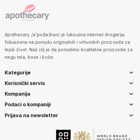
Apothecary /a’po(tə)kari/ je luksuzna internet drogerija
fokusirana na ponudu originalnih i vrhunskih proizvoda za
lepši život. Naš cilj je da ponudimo kvalitetne proizvode za
negu tela, kose i kože.
keyboard_arrow_down
Kategorije
keyboard_arrow_down
Korisnički servis
keyboard_arrow_down
Kompanija
keyboard_arrow_down
Podaci o kompaniji
keyboard_arrow_down
Prijava na newsletter