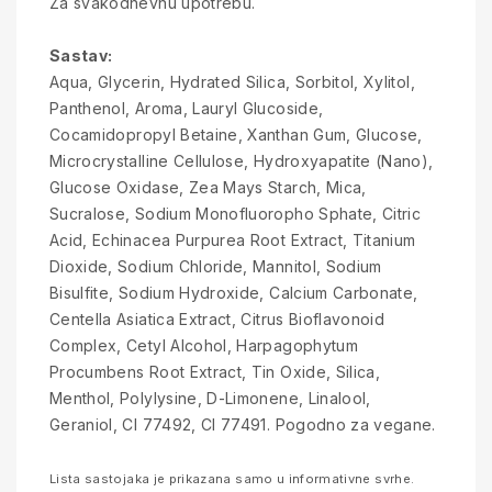
Za svakodnevnu upotrebu.
Sastav:
Aqua, Glycerin, Hydrated Silica, Sorbitol, Xylitol,
Panthenol, Aroma, Lauryl Glucoside,
Cocamidopropyl Betaine, Xanthan Gum, Glucose,
Microcrystalline Cellulose, Hydroxyapatite (Nano),
Glucose Oxidase, Zea Mays Starch, Mica,
Sucralose, Sodium Monofluoropho Sphate, Citric
Acid, Echinacea Purpurea Root Extract, Titanium
Dioxide, Sodium Chloride, Mannitol, Sodium
Bisulfite, Sodium Hydroxide, Calcium Carbonate,
Centella Asiatica Extract, Citrus Bioflavonoid
Complex, Cetyl Alcohol, Harpagophytum
Procumbens Root Extract, Tin Oxide, Silica,
Menthol, Polylysine, D-Limonene, Linalool,
Geraniol, CI 77492, CI 77491. Pogodno za vegane.
Lista sastojaka je prikazana samo u informativne svrhe.