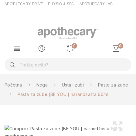
APOTHECARY PRIVÉ
PHYSIO & SPA
APOTHECARY LAB
0
0
Početna
Nega
Usta i zubi
Paste za zube
Pasta za zube [BE YOU.] narandžasta 60ml