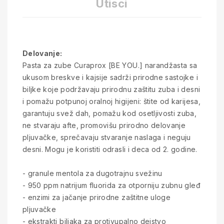
Utisci
Delovanje:
Pasta za zube Curaprox [BE YOU.] narandžasta sa
ukusom breskve i kajsije sadrži prirodne sastojke i
biljke koje podržavaju prirodnu zaštitu zuba i desni
i pomažu potpunoj oralnoj higijeni: štite od karijesa,
garantuju svež dah, pomažu kod osetljivosti zuba,
ne stvaraju afte, promovišu prirodno delovanje
pljuvačke, sprečavaju stvaranje naslaga i neguju
desni. Mogu je koristiti odrasli i deca od 2. godine.
- granule mentola za dugotrajnu svežinu
- 950 ppm natrijum fluorida za otporniju zubnu gleđ
- enzimi za jačanje prirodne zaštitne uloge
pljuvačke
- ekstrakti biljaka za protivupalno dejstvo