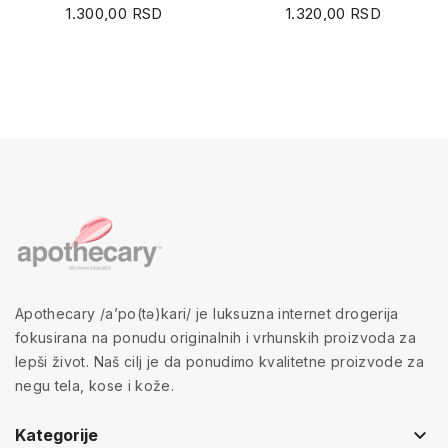
1.300,00 RSD
1.320,00 RSD
Apothecary /a’po(tə)kari/ je luksuzna internet drogerija
fokusirana na ponudu originalnih i vrhunskih proizvoda za
lepši život. Naš cilj je da ponudimo kvalitetne proizvode za
negu tela, kose i kože.
keyboard_arrow_down
Kategorije