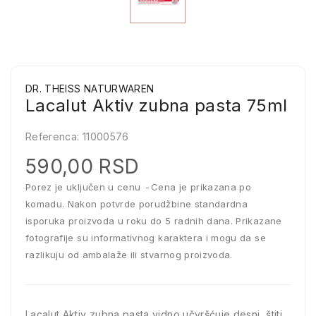
DR. THEISS NATURWAREN
Lacalut Aktiv zubna pasta 75ml
Referenca:
11000576
590,00 RSD
Porez je uključen u cenu
Cena je prikazana po
komadu. Nakon potvrde porudžbine standardna
isporuka proizvoda u roku do 5 radnih dana. Prikazane
fotografije su informativnog karaktera i mogu da se
razlikuju od ambalaže ili stvarnog proizvoda.
Lacalut Aktiv zubna pasta vidno učvršćuje desni, štiti