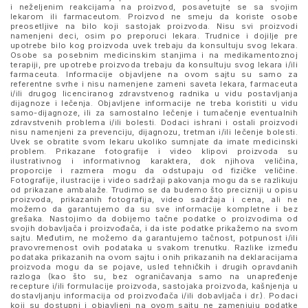
i neželjenim reakcijama na proizvod, posavetujte se sa svojim
lekarom ili farmaceutom. Proizvod ne smeju da koriste osobe
preosetljive na bilo koji sastojak proizvoda. Nisu svi proizvodi
namenjeni deci, osim po preporuci lekara. Trudnice i dojilje pre
upotrebe bilo kog proizvoda uvek trebaju da konsultuju svog lekara.
Osobe sa posebnim medicinskim stanjima i na medikamentoznoj
terapiji, pre upotrebe proizvoda trebaju da konsultuju svog lekara i/ili
farmaceuta. Informacije objavljene na ovom sajtu su samo za
referentne svrhe i nisu namenjene zameni saveta lekara, farmaceuta
i/ili drugog licenciranog zdravstvenog radnika u vidu postavljanja
dijagnoze i lečenja. Objavljene informacije ne treba koristiti u vidu
samo-dijagnoze, ili za samostalno lečenje i tumačenje eventualnih
zdravstvenih problema i/ili bolesti. Dodaci ishrani i ostali proizvodi
nisu namenjeni za prevenciju, dijagnozu, tretman i/ili lečenje bolesti.
Uvek se obratite svom lekaru ukoliko sumnjate da imate medicinski
problem. Prikazane fotografije i video klipovi proizvoda su
ilustrativnog i informativnog karaktera, dok njihova veličina,
proporcije i razmera mogu da odstupaju od fizičke veličine.
Fotografije, ilustracije i video sadržaji pakovanja mogu da se razlikuju
od prikazane ambalaže. Trudimo se da budemo što precizniji u opisu
proizvoda, prikazanih fotografija, video sadržaja i cena, ali ne
možemo da garantujemo da su sve informacije kompletne i bez
grešaka. Nastojimo da dobijemo tačne podatke o proizvodima od
svojih dobavljača i proizvođača, i da iste podatke prikažemo na svom
sajtu. Međutim, ne možemo da garantujemo tačnost, potpunost i/ili
pravovremenost ovih podataka u svakom trenutku. Razlike između
podataka prikazanih na ovom sajtu i onih prikazanih na deklaracijama
proizvoda mogu da se pojave, usled tehničkih i drugih opravdanih
razloga (kao što su, bez ograničavanja samo na unapređenje
recepture i/ili formulacije proizvoda, sastojaka proizvoda, kašnjenja u
dostavljanju informacija od proizvođača i/ili dobavljača i dr.). Podaci
koji su dostupni i objavljeni na ovom sajtu ne zamenjuju podatke