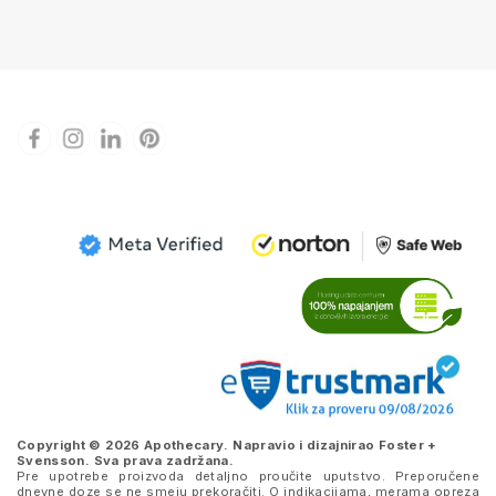
Copyright © 2026 Apothecary. Napravio i dizajnirao
Foster +
Svensson
. Sva prava zadržana.
Pre upotrebe proizvoda detaljno proučite uputstvo. Preporučene
dnevne doze se ne smeju prekoračiti. O indikacijama, merama opreza