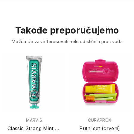
Takođe preporučujemo
Možda će vas interesovati neki od sličnih proizvoda
MARVIS
CURAPROX
Classic Strong Mint pasta za zube 85ml
Putni set (crveni)