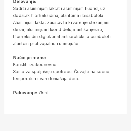
Delovanje:
Sadrži aluminijum laktat i aluminijum fluorid, uz
dodatak hlorheksidina, alantoina i bisabolola.
Aluminijum laktat zaustavlja krvarenje stezanjem
desni, aluminijum fluorid deluje antikarijesno,
hlorheksidin diglukonat antiseptički, a bisabolol i
alantoin protivupalno i umirujuće.
Način primene:
Koristiti svakodnevno.
Samo za spoljašnju upotrebu. Čuvajte na sobnoj
temperaturi i van domašaja dece.
Pakovanje:
75ml