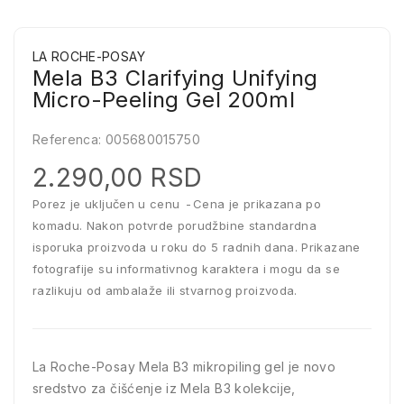
LA ROCHE-POSAY
Mela B3 Clarifying Unifying
Micro-Peeling Gel 200ml
Referenca:
005680015750
2.290,00 RSD
Porez je uključen u cenu
Cena je prikazana po
komadu. Nakon potvrde porudžbine standardna
isporuka proizvoda u roku do 5 radnih dana. Prikazane
fotografije su informativnog karaktera i mogu da se
razlikuju od ambalaže ili stvarnog proizvoda.
La Roche-Posay Mela B3 mikropiling gel je novo
sredstvo za čišćenje iz Mela B3 kolekcije,