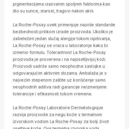
pigmentacijama izazvanim spoljnim faktorima kao
što su sunce, starost, tragovi nakon akni.
La Roche-Posay uvek primenjuje najviše standarde
bezbednosti prilikom izrade proizvoda. Ukoliko je
zabeležen jedan slučaj alergije tokom ispitivanja,
La Roche-Posay se vraća u laboratorije kako bi
izmenio formulu. Tolerantnost La Roche-Posay
proizvoda je proverena i na najosetljivijoj koži.
Proizvodi sadrže samo neophodne sastojke u
odgovarajućim aktivnim dozama. Ambalaža je s
najvećim stepenom zaštite uz korišćenje samo
neophodnih aditiva radi garancije neizmenjene
tolerancije i efikasnosti tokom vremena.
La Roche-Posay Laboratoire Dermatologique
razvija proizvode za negu kože s termalnom
izvorskom vodom La Roche-Posay za bolji život
osetljive kože. Ova termalna izvorska voda