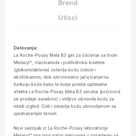
Brend
Utisci
Delovanje:
La Roche-Posay Mela B3 gel za čišćenje sa triom
Melasyl™, niacinamida i polihidroksi kiseline
(glukonolaktona) ostavlja kožu čistom i
eksfoliranom, dok istovremeno jača barijernu
funkciju kože kako bi bolje primila optimalne
efekte La Roche-Posay Mela B3 seruma (proizvod
se prodaje zasebno) i vidljivo obnovila kožu za
mlađi izgled. Čisti i ostavlja kožu obnovljenom sa
ujednačenijim tenom.
Novi sastojak iz La Roche-Posay laboratorija
Melasyl™ ima novi način delovanja u poređenju sa