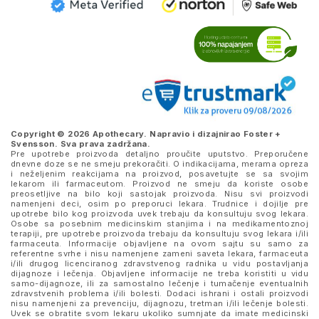
Copyright © 2026 Apothecary. Napravio i dizajnirao
Foster +
Svensson
. Sva prava zadržana.
Pre upotrebe proizvoda detaljno proučite uputstvo. Preporučene
dnevne doze se ne smeju prekoračiti. O indikacijama, merama opreza
i neželjenim reakcijama na proizvod, posavetujte se sa svojim
lekarom ili farmaceutom. Proizvod ne smeju da koriste osobe
preosetljive na bilo koji sastojak proizvoda. Nisu svi proizvodi
namenjeni deci, osim po preporuci lekara. Trudnice i dojilje pre
upotrebe bilo kog proizvoda uvek trebaju da konsultuju svog lekara.
Osobe sa posebnim medicinskim stanjima i na medikamentoznoj
terapiji, pre upotrebe proizvoda trebaju da konsultuju svog lekara i/ili
farmaceuta. Informacije objavljene na ovom sajtu su samo za
referentne svrhe i nisu namenjene zameni saveta lekara, farmaceuta
i/ili drugog licenciranog zdravstvenog radnika u vidu postavljanja
dijagnoze i lečenja. Objavljene informacije ne treba koristiti u vidu
samo-dijagnoze, ili za samostalno lečenje i tumačenje eventualnih
zdravstvenih problema i/ili bolesti. Dodaci ishrani i ostali proizvodi
nisu namenjeni za prevenciju, dijagnozu, tretman i/ili lečenje bolesti.
Uvek se obratite svom lekaru ukoliko sumnjate da imate medicinski