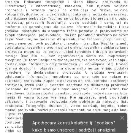
problem. Prikazane fotografije i video klipovi proizvoda su
ilustrativnog i informativnog karaktera, dok njihova veličina,
proporcije i razmera mogu da odstupaju od fizičke veličine.
Fotografije, ilustracije i video sadržaji pakovanja mogu da se razlikuju
od prikazane ambalaže. Trudimo se da budemo što precizniji u opisu
proizvoda, prikazanih fotografija, video sadržaja i cena, ali ne
možemo da garantujemo da su sve informacije kompletne i bez
grešaka. Nastojimo da dobijemo tačne podatke o proizvodima od
svojih dobavljača i proizvođača, i da iste podatke prikažemo na svom
sajtu. Međutim, ne možemo da garantujemo tačnost, potpunost i/ili
pravovremenost ovih podataka u svakom trenutku. Razlike između
podataka prikazanih na ovom sajtu i onih prikazanih na deklaracijama
proizvoda mogu da se pojave, usled tehničkih i drugih opravdanih
razloga (kao što su, bez ograničavanja samo na unapređenje
recepture i/ili formulacije proizvoda, sastojaka proizvoda, kašnjenja u
dostavljanju informacija od proizvođača i/ili dobavljača i dr.). Podaci
koji su dostupni i objavljeni na ovom sajtu ne zamenjuju podatke
navedene na deklaracijama proizvoda. U slučaju eventualnih
odstupanja informacija, merodavne su one koje se nalaze na
deklaraciji proizvoda. Kupac je obavezan da, pre upotrebe i korišćenja
proizvoda, izvrši uvid u podatke sadržane na deklaraciji proizvoda
(posebno na eventualno prisustvo alergena) i da iste uzme kao
merodavne. Lista sastojaka u sastavu proizvoda može da se razlikuje,
menja ili varira tokom vremena. Pre upotrebe, uvek pogledajte
deklaraciju i pakovanje proizvoda koje dobijete za najnoviju listu
sastojaka. Fotografije, ilustracije, video sadržaji, logotipi, robne
marke, proizvodi i nazivi prikazani i pomenuti na sajtu mogu da budu
ili jesu zaštitni znaci njihovih kompanija. Proizvodi prikazani na sajtu
predstavljaju deo ponude za poručivanje i ne podrazumeva se da su
Apothecary koristi kolačiće tj. "cookies"
dostupni u svakom trenutku. Sve cene su izražene u dinarima (RSD)
sa uračunatim PDV-om, dok je poručivanje omogućeno isključivo
kako bismo unapredili sadržaj i analizirali
preko sajta. Nastavkom i upotrebom ovog sajta slažete se sa