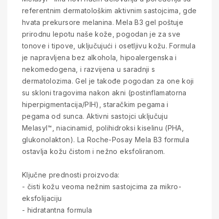
referentnim dermatološkim aktivnim sastojcima, gde
hvata prekursore melanina. Mela B3 gel poštuje
prirodnu lepotu naše kože, pogodan je za sve
tonove i tipove, uključujući i osetljivu kožu. Formula
je napravljena bez alkohola, hipoalergenska i
nekomedogena, i razvijena u saradnji s
dermatolozima. Gel je takođe pogodan za one koji
su skloni tragovima nakon akni (postinflamatorna
hiperpigmentacija/PIH), staračkim pegama i
pegama od sunca. Aktivni sastojci uključuju
Melasyl™, niacinamid, polihidroksi kiselinu (PHA,
glukonolakton). La Roche-Posay Mela B3 formula
ostavlja kožu čistom i nežno eksfoliranom.
Ključne prednosti proizvoda:
- čisti kožu veoma nežnim sastojcima za mikro-
eksfolijaciju
- hidratantna formula