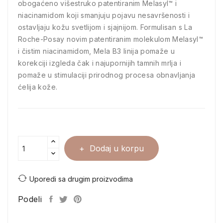
obogaćeno višestruko patentiranim Melasyl™ i
niacinamidom koji smanjuju pojavu nesavršenosti i
ostavljaju kožu svetlijom i sjajnijom. Formulisan s La
Roche-Posay novim patentiranim molekulom Melasyl™
i čistim niacinamidom, Mela B3 linija pomaže u
korekciji izgleda čak i najupornijih tamnih mrlja i
pomaže u stimulaciji prirodnog procesa obnavljanja
ćelija kože.
Dodaj u korpu
Uporedi sa drugim proizvodima
Podeli