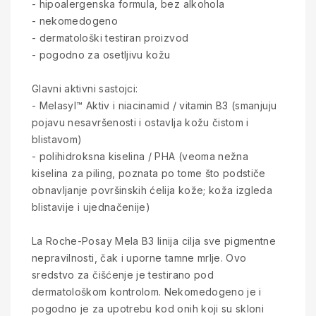
- hipoalergenska formula, bez alkohola
- nekomedogeno
- dermatološki testiran proizvod
- pogodno za osetljivu kožu
Glavni aktivni sastojci:
- Melasyl™ Aktiv i niacinamid / vitamin B3 (smanjuju
pojavu nesavršenosti i ostavlja kožu čistom i
blistavom)
- polihidroksna kiselina / PHA (veoma nežna
kiselina za piling, poznata po tome što podstiče
obnavljanje površinskih ćelija kože; koža izgleda
blistavije i ujednačenije)
La Roche-Posay Mela B3 linija cilja sve pigmentne
nepravilnosti, čak i uporne tamne mrlje. Ovo
sredstvo za čišćenje je testirano pod
dermatološkom kontrolom. Nekomedogeno je i
pogodno je za upotrebu kod onih koji su skloni