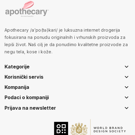
Apothecary /a’po(tə)kari/ je luksuzna internet drogerija
fokusirana na ponudu originalnih i vrhunskih proizvoda za
lepši život. Naš cilj je da ponudimo kvalitetne proizvode za
negu tela, kose i kože.
keyboard_arrow_down
Kategorije
keyboard_arrow_down
Korisnički servis
keyboard_arrow_down
Kompanija
keyboard_arrow_down
Podaci o kompaniji
keyboard_arrow_down
Prijava na newsletter