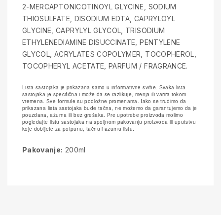
2-MERCAPTONICOTINOYL GLYCINE, SODIUM
THIOSULFATE, DISODIUM EDTA, CAPRYLOYL
GLYCINE, CAPRYLYL GLYCOL, TRISODIUM
ETHYLENEDIAMINE DISUCCINATE, PENTYLENE
GLYCOL, ACRYLATES COPOLYMER, TOCOPHEROL,
TOCOPHERYL ACETATE, PARFUM / FRAGRANCE.
Lista sastojaka je prikazana samo u informativne svrhe. Svaka lista
sastojaka je specifična i može da se razlikuje, menja ili varira tokom
vremena. Sve formule su podložne promenama. Iako se trudimo da
prikazana lista sastojaka bude tačna, ne možemo da garantujemo da je
pouzdana, ažurna ili bez grešaka. Pre upotrebe proizvoda molimo
pogledajte listu sastojaka na spoljnom pakovanju proizvoda ili uputstvu
koje dobijete za potpunu, tačnu i ažurnu listu.
Pakovanje:
200ml