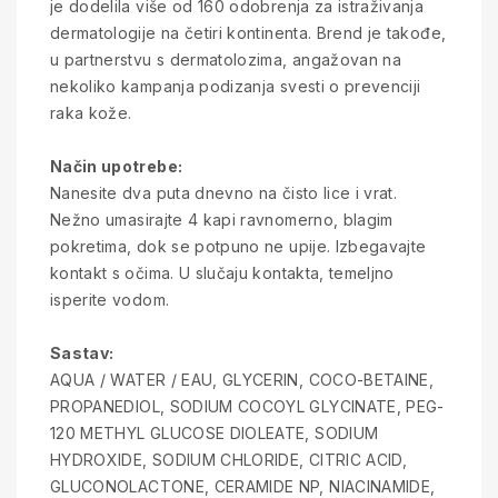
je dodelila više od 160 odobrenja za istraživanja
dermatologije na četiri kontinenta. Brend je takođe,
u partnerstvu s dermatolozima, angažovan na
nekoliko kampanja podizanja svesti o prevenciji
raka kože.
Način upotrebe:
Nanesite dva puta dnevno na čisto lice i vrat.
Nežno umasirajte 4 kapi ravnomerno, blagim
pokretima, dok se potpuno ne upije. Izbegavajte
kontakt s očima. U slučaju kontakta, temeljno
isperite vodom.
Sastav:
AQUA / WATER / EAU, GLYCERIN, COCO-BETAINE,
PROPANEDIOL, SODIUM COCOYL GLYCINATE, PEG-
120 METHYL GLUCOSE DIOLEATE, SODIUM
HYDROXIDE, SODIUM CHLORIDE, CITRIC ACID,
GLUCONOLACTONE, CERAMIDE NP, NIACINAMIDE,