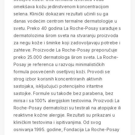
omekšava kožu jedinstvenom koncentracijom
selena. Klinički dokazani rezultati učinili su ga
danas vodećim centrom termalne dermatologije u
svetu. Preko 40 godina La Roche-Posay sarađuje s
dermatolozima širom sveta na stvaranju proizvoda
za negu kože i šminke koji zadovoljavaju potrebe i
zahteve. Proizvode La Roche-Posay preporučuje
preko 25.000 dermatologa širom sveta. La Roche-
Posay je referenca u razvoju minimalističkih
formula posvećenih osetljivoj koži. Provodi se
strog izbor korisnih koncentriranih aktivnih
sastojaka, isključujući potencijalno iritantne
sastojke. Formule su takođe bez parabena, bez
mirisa i sa 100% alergijskim testovima. Proizvodi La
Roche-Posay dermatolozi su testirali na atopijske ili
reaktivne kožne alergije. Rezultati su prikazani u
kliničkim testovima i ispitivanjima. Od svog
osnivanja 1995. godine, Fondacija La Roche-Posay