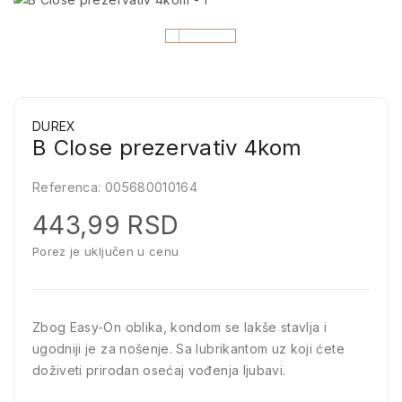
DUREX
B Close prezervativ 4kom
Referenca:
005680010164
443,99 RSD
Porez je uključen u cenu
Zbog Easy-On oblika, kondom se lakše stavlja i
ugodniji je za nošenje. Sa lubrikantom uz koji ćete
doživeti prirodan osećaj vođenja ljubavi.