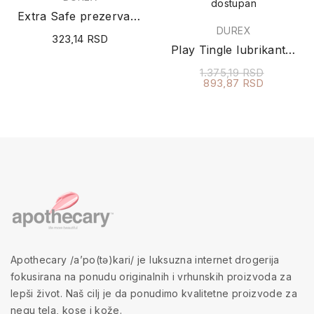
dostupan
Extra Safe prezervativ 3kom
DUREX
323,14 RSD
Play Tingle lubrikant 50ml
1.375,19 RSD
893,87 RSD
Apothecary /a’po(tə)kari/ je luksuzna internet drogerija
fokusirana na ponudu originalnih i vrhunskih proizvoda za
lepši život. Naš cilj je da ponudimo kvalitetne proizvode za
negu tela, kose i kože.