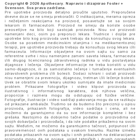
Copyright © 2026 Apothecary. Napravio i dizajnirao
Foster +
Svensson
. Sva prava zadržana.
Pre upotrebe proizvoda detaljno proučite uputstvo. Preporučene
dnevne doze se ne smeju prekoračiti. O indikacijama, merama opreza
i neželjenim reakcijama na proizvod, posavetujte se sa svojim
lekarom ili farmaceutom. Proizvod ne smeju da koriste osobe
preosetljive na bilo koji sastojak proizvoda. Nisu svi proizvodi
namenjeni deci, osim po preporuci lekara. Trudnice i dojilje pre
upotrebe bilo kog proizvoda uvek trebaju da konsultuju svog lekara.
Osobe sa posebnim medicinskim stanjima i na medikamentoznoj
terapiji, pre upotrebe proizvoda trebaju da konsultuju svog lekara i/ili
farmaceuta. Informacije objavljene na ovom sajtu su samo za
referentne svrhe i nisu namenjene zameni saveta lekara, farmaceuta
i/ili drugog licenciranog zdravstvenog radnika u vidu postavljanja
dijagnoze i lečenja. Objavljene informacije ne treba koristiti u vidu
samo-dijagnoze, ili za samostalno lečenje i tumačenje eventualnih
zdravstvenih problema i/ili bolesti. Dodaci ishrani i ostali proizvodi
nisu namenjeni za prevenciju, dijagnozu, tretman i/ili lečenje bolesti.
Uvek se obratite svom lekaru ukoliko sumnjate da imate medicinski
problem. Prikazane fotografije i video klipovi proizvoda su
ilustrativnog i informativnog karaktera, dok njihova veličina,
proporcije i razmera mogu da odstupaju od fizičke veličine.
Fotografije, ilustracije i video sadržaji pakovanja mogu da se razlikuju
od prikazane ambalaže. Trudimo se da budemo što precizniji u opisu
proizvoda, prikazanih fotografija, video sadržaja i cena, ali ne
možemo da garantujemo da su sve informacije kompletne i bez
grešaka. Nastojimo da dobijemo tačne podatke o proizvodima od
svojih dobavljača i proizvođača, i da iste podatke prikažemo na svom
sajtu. Međutim, ne možemo da garantujemo tačnost, potpunost i/ili
pravovremenost ovih podataka u svakom trenutku. Razlike između
podataka prikazanih na ovom sajtu i onih prikazanih na deklaracijama
proizvoda mogu da se pojave, usled tehničkih i drugih opravdanih