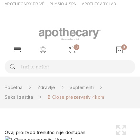
APOTHECARY PRIVÉ
PHYSIO & SPA
APOTHECARY LAB
0
0
Početna
Zdravlje
Suplementi
Seks i zaštita
B Close prezervativ 4kom
Ovaj proizvod trenutno nije dostupan