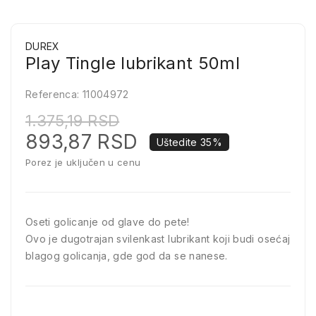
DUREX
Play Tingle lubrikant 50ml
Referenca:
11004972
1.375,19 RSD
893,87 RSD
Uštedite 35%
Porez je uključen u cenu
Oseti golicanje od glave do pete!
Ovo je dugotrajan svilenkast lubrikant koji budi osećaj
blagog golicanja, gde god da se nanese.