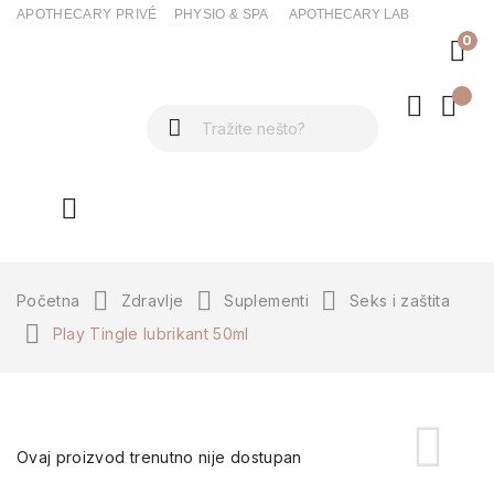
APOTHECARY PRIVÉ
PHYSIO & SPA
APOTHECARY LAB
0
ck
Početna
Zdravlje
Suplementi
Seks i zaštita
Play Tingle lubrikant 50ml
Ovaj proizvod trenutno nije dostupan