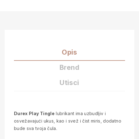
Opis
Brend
Utisci
Durex Play Tingle
lubrikant ima uzbudljiv i
osvežavajući ukus, kao i svež i čist miris, dodatno
bude sva tvoja čula.