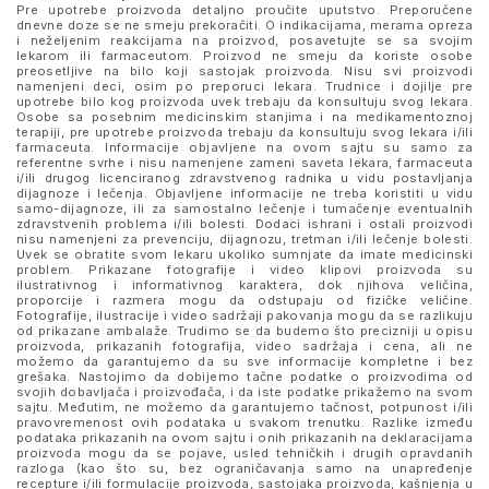
Pre upotrebe proizvoda detaljno proučite uputstvo. Preporučene
dnevne doze se ne smeju prekoračiti. O indikacijama, merama opreza
i neželjenim reakcijama na proizvod, posavetujte se sa svojim
lekarom ili farmaceutom. Proizvod ne smeju da koriste osobe
preosetljive na bilo koji sastojak proizvoda. Nisu svi proizvodi
namenjeni deci, osim po preporuci lekara. Trudnice i dojilje pre
upotrebe bilo kog proizvoda uvek trebaju da konsultuju svog lekara.
Osobe sa posebnim medicinskim stanjima i na medikamentoznoj
terapiji, pre upotrebe proizvoda trebaju da konsultuju svog lekara i/ili
farmaceuta. Informacije objavljene na ovom sajtu su samo za
referentne svrhe i nisu namenjene zameni saveta lekara, farmaceuta
i/ili drugog licenciranog zdravstvenog radnika u vidu postavljanja
dijagnoze i lečenja. Objavljene informacije ne treba koristiti u vidu
samo-dijagnoze, ili za samostalno lečenje i tumačenje eventualnih
zdravstvenih problema i/ili bolesti. Dodaci ishrani i ostali proizvodi
nisu namenjeni za prevenciju, dijagnozu, tretman i/ili lečenje bolesti.
Uvek se obratite svom lekaru ukoliko sumnjate da imate medicinski
problem. Prikazane fotografije i video klipovi proizvoda su
ilustrativnog i informativnog karaktera, dok njihova veličina,
proporcije i razmera mogu da odstupaju od fizičke veličine.
Fotografije, ilustracije i video sadržaji pakovanja mogu da se razlikuju
od prikazane ambalaže. Trudimo se da budemo što precizniji u opisu
proizvoda, prikazanih fotografija, video sadržaja i cena, ali ne
možemo da garantujemo da su sve informacije kompletne i bez
grešaka. Nastojimo da dobijemo tačne podatke o proizvodima od
svojih dobavljača i proizvođača, i da iste podatke prikažemo na svom
sajtu. Međutim, ne možemo da garantujemo tačnost, potpunost i/ili
pravovremenost ovih podataka u svakom trenutku. Razlike između
podataka prikazanih na ovom sajtu i onih prikazanih na deklaracijama
proizvoda mogu da se pojave, usled tehničkih i drugih opravdanih
razloga (kao što su, bez ograničavanja samo na unapređenje
recepture i/ili formulacije proizvoda, sastojaka proizvoda, kašnjenja u