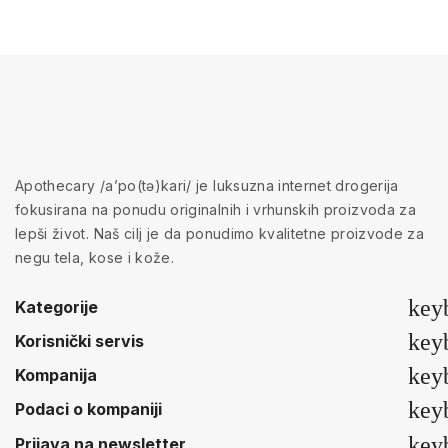
Apothecary /a’po(tə)kari/ je luksuzna internet drogerija
fokusirana na ponudu originalnih i vrhunskih proizvoda za
lepši život. Naš cilj je da ponudimo kvalitetne proizvode za
negu tela, kose i kože.
key
Kategorije
key
Korisnički servis
key
Kompanija
key
Podaci o kompaniji
key
Prijava na newsletter