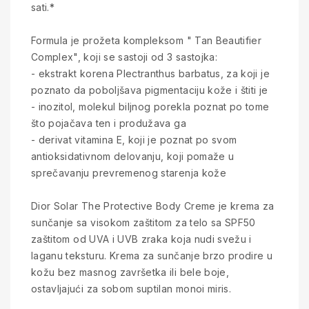
sati.*
Formula je prožeta kompleksom " Tan Beautifier
Complex", koji se sastoji od 3 sastojka:
- ekstrakt korena Plectranthus barbatus, za koji je
poznato da poboljšava pigmentaciju kože i štiti je
- inozitol, molekul biljnog porekla poznat po tome
što pojačava ten i produžava ga
- derivat vitamina E, koji je poznat po svom
antioksidativnom delovanju, koji pomaže u
sprečavanju prevremenog starenja kože
Dior Solar The Protective Body Creme je krema za
sunčanje sa visokom zaštitom za telo sa SPF50
zaštitom od UVA i UVB zraka koja nudi svežu i
laganu teksturu. Krema za sunčanje brzo prodire u
kožu bez masnog završetka ili bele boje,
ostavljajući za sobom suptilan monoi miris.