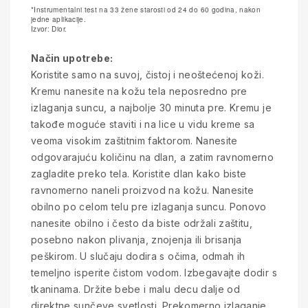
*Instrumentalni test na 33 žene starosti od 24 do 60 godina, nakon
jedne aplikacije.
Izvor: Dior.
Način upotrebe:
Koristite samo na suvoj, čistoj i neoštećenoj koži.
Kremu nanesite na kožu tela neposredno pre
izlaganja suncu, a najbolje 30 minuta pre. Kremu je
takođe moguće staviti i na lice u vidu kreme sa
veoma visokim zaštitnim faktorom. Nanesite
odgovarajuću količinu na dlan, a zatim ravnomerno
zagladite preko tela. Koristite dlan kako biste
ravnomerno naneli proizvod na kožu. Nanesite
obilno po celom telu pre izlaganja suncu. Ponovo
nanesite obilno i često da biste održali zaštitu,
posebno nakon plivanja, znojenja ili brisanja
peškirom. U slučaju dodira s očima, odmah ih
temeljno isperite čistom vodom. Izbegavajte dodir s
tkaninama. Držite bebe i malu decu dalje od
direktne sunčeve svetlosti. Prekomerno izlaganje