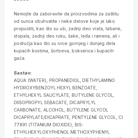
Nemojte da zaboravite da proizvodima za zaštitu
od sunca obuhvatite i neke delove koje je lako
propustiti, kao što su uši, zadnji deo vrata, tabane,
stopala, zadnji deo ruku, šake, leđa i ramena, ali i
područja kao što su ivice gornjeg i donjeg dela
kupaćih kostima, šortseva, bokserica i kupaćih
gaća.
Sastav:
AQUA (WATER), PROPANEDIOL, DIETHYLAMINO
HYDROXYBENZOYL HEXYL BENZOATE,
ETHYLHEXYL SALICYLATE, BUTYLENE GLYCOL,
DIISOPROPYL SEBACATE, DICAPRYLYL
CARBONATE, ALCOHOL, BUTYLENE GLYCOL
DICAPRYLATE/DICAPRATE, PENTYLENE GLYCOL, CI
77891 (TITANIUM DIOXIDE), BIS-
ETHYLHEXYLOXYPHENOL METHOXYPHENYL