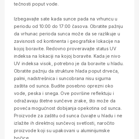
tečnosti poput vode.
Izbegavajte sate kada sunce pada na vrhuncu u
periodu od 10:00 do 17:00 časova. Obratite pažnju
da vrhunac perioda sunca može da se razlikuje u
zavisnosti od kontinenta i geografske lokacije na
kojoj boravite. Redovno proveravajte status UV
indeksa na lokaciji na kojoj boravite. Kada je nivo
UV indeksa visok, potrebno je da boravite u hladu.
Obratite pažnju da strukture hlada poput drveća,
palmi, nadstrešnica i suncobrana nisu sigurna
zaštita od sunca. Budite posebno oprezni oko
vode, peska i snega. Ove površine reflektuju i
odražavaju štetne sunčeve zrake, što može da
poveća mogućnost dobijanja opekotina od sunca.
Proizvode za zaštitu od sunca čuvajte u hladu i ne
izlažite ih direktnoj sunčevoj svetlosti, naročito
proizvode koji su upakovani u aluminijumske
bočice.