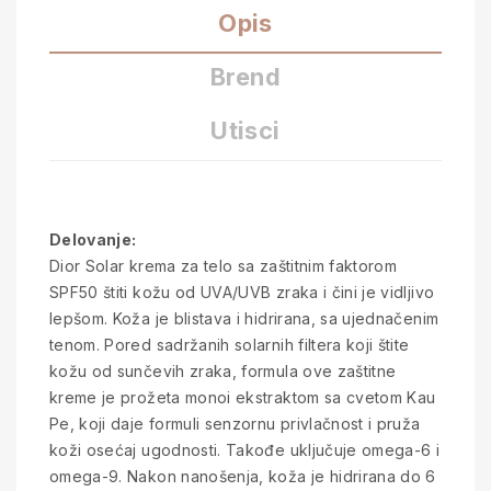
Opis
Brend
Utisci
Delovanje:
Dior Solar krema za telo sa zaštitnim faktorom
SPF50 štiti kožu od UVA/UVB zraka i čini je vidljivo
lepšom. Koža je blistava i hidrirana, sa ujednačenim
tenom. Pored sadržanih solarnih filtera koji štite
kožu od sunčevih zraka, formula ove zaštitne
kreme je prožeta monoi ekstraktom sa cvetom Kau
Pe, koji daje formuli senzornu privlačnost i pruža
koži osećaj ugodnosti. Takođe uključuje omega-6 i
omega-9. Nakon nanošenja, koža je hidrirana do 6