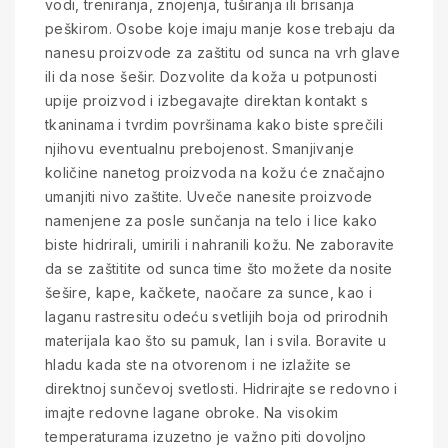
vodi, treniranja, znojenja, tuširanja ili brisanja
peškirom. Osobe koje imaju manje kose trebaju da
nanesu proizvode za zaštitu od sunca na vrh glave
ili da nose šešir. Dozvolite da koža u potpunosti
upije proizvod i izbegavajte direktan kontakt s
tkaninama i tvrdim površinama kako biste sprečili
njihovu eventualnu prebojenost. Smanjivanje
količine nanetog proizvoda na kožu će značajno
umanjiti nivo zaštite. Uveče nanesite proizvode
namenjene za posle sunčanja na telo i lice kako
biste hidrirali, umirili i nahranili kožu. Ne zaboravite
da se zaštitite od sunca time što možete da nosite
šešire, kape, kačkete, naočare za sunce, kao i
laganu rastresitu odeću svetlijih boja od prirodnih
materijala kao što su pamuk, lan i svila. Boravite u
hladu kada ste na otvorenom i ne izlažite se
direktnoj sunčevoj svetlosti. Hidrirajte se redovno i
imajte redovne lagane obroke. Na visokim
temperaturama izuzetno je važno piti dovoljno