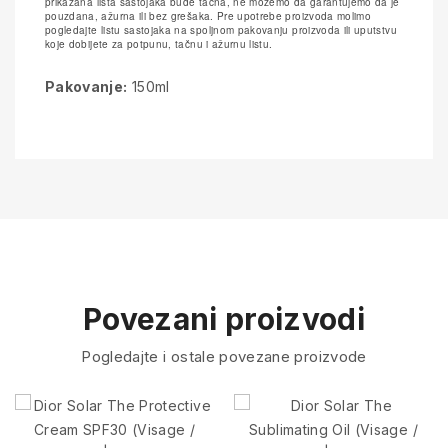
prikazana lista sastojaka bude tačna, ne možemo da garantujemo da je
pouzdana, ažurna ili bez grešaka. Pre upotrebe proizvoda molimo
pogledajte listu sastojaka na spoljnom pakovanju proizvoda ili uputstvu
koje dobijete za potpunu, tačnu i ažurnu listu.
Pakovanje:
150ml
Povezani proizvodi
Pogledajte i ostale povezane proizvode