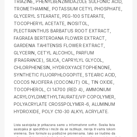
TRIAZINE, PHENYLBENZIMIDAZOLE SULFONIC ACID,
TROMETHAMINE, POTASSIUM CETYL PHOSPHATE,
GLYCERYL STEARATE, PEG-100 STEARATE,
TOCOPHERYL ACETATE, INOSITOL,
PLECTRANTHUS BARBATUS ROOT EXTRACT,
FAGRAEA BERTEROANA FLOWER EXTRACT,
GARDENIA TAHITENSIS FLOWER EXTRACT,
GLYCERIN, CETYL ALCOHOL, PARFUM
(FRAGRANCE), SILICA, CAPRYLYL GLYCOL,
CHLORPHENESIN, HYDROXYACETOPHENONE,
SYNTHETIC FLUORPHLOGOPITE, STEARIC ACID,
COCOS NUCIFERA (COCONUT) OIL, TIN OXIDE,
TOCOPHEROL, CI 14700 (RED 4), AMMONIUM
ACRYLOYLDIMETHYLTAURATE/VP COPOLYMER,
POLYACRYLATE CROSSPOLYMER-6, ALUMINUM
HYDROXIDE, POLY C10-30 ALKYL ACRYLATE.
Lista sastojaka je prikazana samo u informativne svrhe. Svaka lista
sastojaka je specifična i može da se razlikuje, menja ili varira tokom
vremena. Sve formule su podložne promenama. Iako se trudimo da