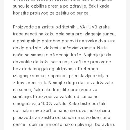
suncu je ozbiljna pretnja po zdravlje, čak i kada
koristite proizvod za zaštitu od sunca.
Proizvode za zaštitu od štetnih UVA i UVB zraka
treba naneti na kožu pola sata pre izlaganja suncu,
a postupak je potrebno ponoviti na svaka dva sata
dokle god ste izloženi sunčevim zracima. Na taj
način se smanjuje oštećenje kože. Najbolje je da
dozvolite da koža sama upije zaštitne proizvode
bez dodatnog jakog utrljavanja. Preterano
izlaganje suncu je opasno i predstavlja ozbiljan
zdravstveni rizik. Nemojte dugo da se zadržavate
na suncu, čak i ako koristite proizvode za
sunčanje. Proizvodi za zaštitu od sunca ne
omogućavaju 100% zaštitu. Kako biste održali
optimalan nivo zaštite nanosite dovoljnu količinu
proizvoda za zaštitu od sunca na suvo lice i telo
češće i obilnije, naročito nakon plivanja, boravka u