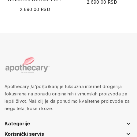
2.690,00 RSD
2.690,00 RSD
Apothecary /a’po(tə)kari/ je luksuzna internet drogerija
fokusirana na ponudu originalnih i vrhunskih proizvoda za
lepši život. Naš cilj je da ponudimo kvalitetne proizvode za
negu tela, kose i kože.
keyboard_arrow_down
Kategorije
keyboard_arrow_down
Korisnički servis