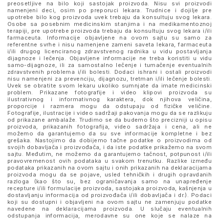
preosetljive na bilo koji sastojak proizvoda. Nisu svi proizvodi
namenjeni deci, osim po preporuci lekara. Trudnice i dojilje pre
upotrebe bilo kog proizvoda uvek trebaju da konsultuju svog lekara.
Osobe sa posebnim medicinskim stanjima i na medikamentoznoj
terapiji, pre upotrebe proizvoda trebaju da konsultuju svog lekara i/ili
farmaceuta. Informacije objavljene na ovom sajtu su samo za
referentne svrhe i nisu namenjene zameni saveta lekara, farmaceuta
i/ili drugog licenciranog zdravstvenog radnika u vidu postavljanja
dijagnoze i lečenja. Objavljene informacije ne treba koristiti u vidu
samo-dijagnoze, ili za samostalno lečenje i tumačenje eventualnih
zdravstvenih problema i/ili bolesti. Dodaci ishrani i ostali proizvodi
nisu namenjeni za prevenciju, dijagnozu, tretman i/ili lečenje bolesti.
Uvek se obratite svom lekaru ukoliko sumnjate da imate medicinski
problem. Prikazane fotografije i video klipovi proizvoda su
ilustrativnog i informativnog karaktera, dok njihova veličina,
proporcije i razmera mogu da odstupaju od fizičke veličine.
Fotografije, ilustracije i video sadržaji pakovanja mogu da se razlikuju
od prikazane ambalaže. Trudimo se da budemo što precizniji u opisu
proizvoda, prikazanih fotografija, video sadržaja i cena, ali ne
možemo da garantujemo da su sve informacije kompletne i bez
grešaka. Nastojimo da dobijemo tačne podatke o proizvodima od
svojih dobavljača i proizvođača, i da iste podatke prikažemo na svom
sajtu. Međutim, ne možemo da garantujemo tačnost, potpunost i/ili
pravovremenost ovih podataka u svakom trenutku. Razlike između
podataka prikazanih na ovom sajtu i onih prikazanih na deklaracijama
proizvoda mogu da se pojave, usled tehničkih i drugih opravdanih
razloga (kao što su, bez ograničavanja samo na unapređenje
recepture i/ili formulacije proizvoda, sastojaka proizvoda, kašnjenja u
dostavljanju informacija od proizvođača i/ili dobavljača i dr.). Podaci
koji su dostupni i objavljeni na ovom sajtu ne zamenjuju podatke
navedene na deklaracijama proizvoda. U slučaju eventualnih
odstupanja informacija, merodavne su one koje se nalaze na