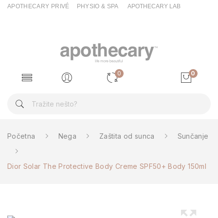
APOTHECARY PRIVÉ
PHYSIO & SPA
APOTHECARY LAB
0
0
Početna
Nega
Zaštita od sunca
Sunčanje
Dior Solar The Protective Body Creme SPF50+ Body 150ml