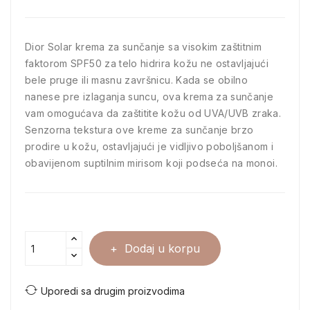
Dior Solar krema za sunčanje sa visokim zaštitnim
faktorom SPF50 za telo hidrira kožu ne ostavljajući
bele pruge ili masnu završnicu. Kada se obilno
nanese pre izlaganja suncu, ova krema za sunčanje
vam omogućava da zaštitite kožu od UVA/UVB zraka.
Senzorna tekstura ove kreme za sunčanje brzo
prodire u kožu, ostavljajući je vidljivo poboljšanom i
obavijenom suptilnim mirisom koji podseća na monoi.
Dodaj u korpu
Uporedi sa drugim proizvodima