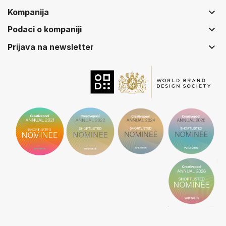
keyboard_arrow_down
Kompanija
keyboard_arrow_down
Podaci o kompaniji
keyboard_arrow_down
Prijava na newsletter