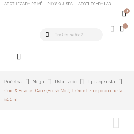
APOTHECARY PRIVÉ
PHYSIO & SPA
APOTHECARY LAB
0
ck
Početna
Nega
Usta i zubi
Ispiranje usta
Gum & Enamel Care (Fresh Mint) tečnost za ispiranje usta
500ml