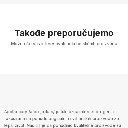
Takođe preporučujemo
Možda će vas interesovati neki od sličnih proizvoda
Apothecary /a’po(tə)kari/ je luksuzna internet drogerija
fokusirana na ponudu originalnih i vrhunskih proizvoda za
lepši život. Naš cilj je da ponudimo kvalitetne proizvode za