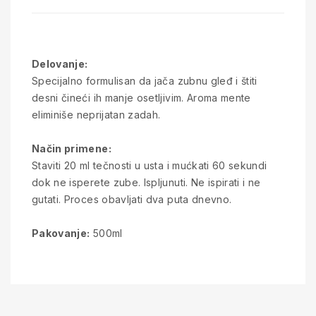
Delovanje:
Specijalno formulisan da jača zubnu gleđ i štiti
desni čineći ih manje osetljivim. Aroma mente
eliminiše neprijatan zadah.
Način primene:
Staviti 20 ml tečnosti u usta i mućkati 60 sekundi
dok ne isperete zube. Ispljunuti. Ne ispirati i ne
gutati. Proces obavljati dva puta dnevno.
Pakovanje:
500ml