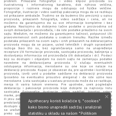
problem. Prikazane fotografije i video klipovi proizvoda su
ilustrativnog i informativnog karaktera, dok njihova veličina,
proporcije i razmera mogu da odstupaju od fizičke veličine.
Fotografije, ilustracije i video sadržaji pakovanja mogu da se razlikuju
od prikazane ambalaže. Trudimo se da budemo što precizniji u opisu
proizvoda, prikazanih fotografija, video sadržaja i cena, ali ne
možemo da garantujemo da su sve informacije kompletne i bez
grešaka. Nastojimo da dobijemo tačne podatke o proizvodima od
svojih dobavljača i proizvođača, i da iste podatke prikažemo na svom
sajtu. Međutim, ne možemo da garantujemo tačnost, potpunost i/ili
pravovremenost ovih podataka u svakom trenutku. Razlike između
podataka prikazanih na ovom sajtu i onih prikazanih na deklaracijama
proizvoda mogu da se pojave, usled tehničkih i drugih opravdanih
razloga (kao što su, bez ograničavanja samo na unapređenje
recepture i/ili formulacije proizvoda, sastojaka proizvoda, kašnjenja u
dostavljanju informacija od proizvođača i/ili dobavljača i dr.). Podaci
koji su dostupni i objavljeni na ovom sajtu ne zamenjuju podatke
navedene na deklaracijama proizvoda. U slučaju eventualnih
odstupanja informacija, merodavne su one koje se nalaze na
deklaraciji proizvoda. Kupac je obavezan da, pre upotrebe i korišćenja
proizvoda, izvrši uvid u podatke sadržane na deklaraciji proizvoda
(posebno na eventualno prisustvo alergena) i da iste uzme kao
merodavne. Lista sastojaka u sastavu proizvoda može da se razlikuje,
menja ili varira tokom vremena. Pre upotrebe, uvek pogledajte
deklaraciju i pakovanje proizvoda koje dobijete za najnoviju listu
sastojaka. Fotografije, ilustracije, video sadržaji, logotipi, robne
marke, proizvodi i nazivi prikazani i pomenuti na sajtu mogu da budu
ili jesu zaštitni znaci njihovih kompanija. Proizvodi prikazani na sajtu
Apothecary koristi kolačiće tj. "cookies"
predstavljaju deo ponude za poručivanje i ne podrazumeva se da su
dostupni u svakom trenutku. Sve cene su izražene u dinarima (RSD)
kako bismo unapredili sadržaj i analizirali
sa uračunatim PDV-om, dok je poručivanje omogućeno isključivo
statistiku u skladu sa našom
"Politikom
preko sajta. Nastavkom i upotrebom ovog sajta slažete se sa