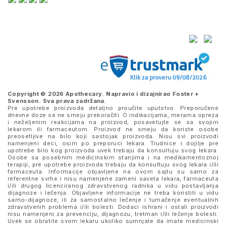
Copyright © 2026 Apothecary. Napravio i dizajnirao
Foster +
Svensson
. Sva prava zadržana.
Pre upotrebe proizvoda detaljno proučite uputstvo. Preporučene
dnevne doze se ne smeju prekoračiti. O indikacijama, merama opreza
i neželjenim reakcijama na proizvod, posavetujte se sa svojim
lekarom ili farmaceutom. Proizvod ne smeju da koriste osobe
preosetljive na bilo koji sastojak proizvoda. Nisu svi proizvodi
namenjeni deci, osim po preporuci lekara. Trudnice i dojilje pre
upotrebe bilo kog proizvoda uvek trebaju da konsultuju svog lekara.
Osobe sa posebnim medicinskim stanjima i na medikamentoznoj
terapiji, pre upotrebe proizvoda trebaju da konsultuju svog lekara i/ili
farmaceuta. Informacije objavljene na ovom sajtu su samo za
referentne svrhe i nisu namenjene zameni saveta lekara, farmaceuta
i/ili drugog licenciranog zdravstvenog radnika u vidu postavljanja
dijagnoze i lečenja. Objavljene informacije ne treba koristiti u vidu
samo-dijagnoze, ili za samostalno lečenje i tumačenje eventualnih
zdravstvenih problema i/ili bolesti. Dodaci ishrani i ostali proizvodi
nisu namenjeni za prevenciju, dijagnozu, tretman i/ili lečenje bolesti.
Uvek se obratite svom lekaru ukoliko sumnjate da imate medicinski