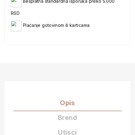
Besplatna standardna isporuka preko 5.000
RSD
Plaćanje gotovinom ili karticama
Opis
Brend
Utisci