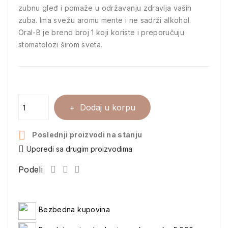
zubnu gleđ i pomaže u održavanju zdravlja vaših
zuba. Ima svežu aromu mente i ne sadrži alkohol.
Oral-B je brend broj 1 koji koriste i preporučuju
stomatolozi širom sveta.
Dodaj u korpu

Poslednji proizvodi na stanju
Uporedi sa drugim proizvodima
Podeli
Bezbedna kupovina