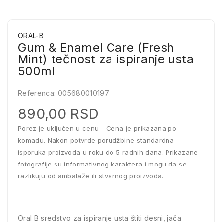
ORAL-B
Gum & Enamel Care (Fresh
Mint) tečnost za ispiranje usta
500ml
Referenca:
005680010197
890,00 RSD
Porez je uključen u cenu
Cena je prikazana po
komadu. Nakon potvrde porudžbine standardna
isporuka proizvoda u roku do 5 radnih dana. Prikazane
fotografije su informativnog karaktera i mogu da se
razlikuju od ambalaže ili stvarnog proizvoda.
Oral B sredstvo za ispiranje usta štiti desni, jača