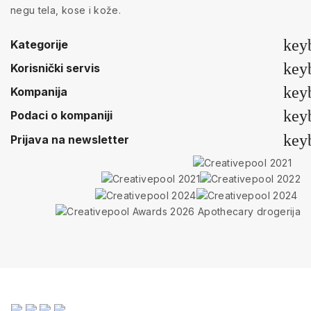
negu tela, kose i kože.
key
Kategorije
key
Korisnički servis
key
Kompanija
key
Podaci o kompaniji
key
Prijava na newsletter