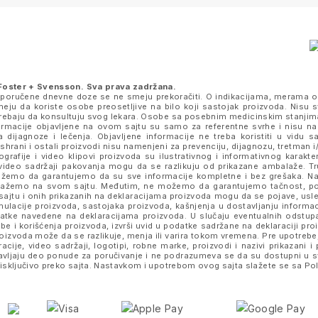
Foster + Svensson
. Sva prava zadržana.
eporučene dnevne doze se ne smeju prekoračiti. O indikacijama, merama o
ju da koriste osobe preosetljive na bilo koji sastojak proizvoda. Nisu s
k trebaju da konsultuju svog lekara. Osobe sa posebnim medicinskim stanjim
nformacije objavljene na ovom sajtu su samo za referentne svrhe i nisu n
a dijagnoze i lečenja. Objavljene informacije ne treba koristiti u vidu 
ishrani i ostali proizvodi nisu namenjeni za prevenciju, dijagnozu, tretman i/
rafije i video klipovi proizvoda su ilustrativnog i informativnog karakte
je i video sadržaji pakovanja mogu da se razlikuju od prikazane ambalaže. 
e možemo da garantujemo da su sve informacije kompletne i bez grešaka.
prikažemo na svom sajtu. Međutim, ne možemo da garantujemo tačnost, p
ajtu i onih prikazanih na deklaracijama proizvoda mogu da se pojave, usled
lacije proizvoda, sastojaka proizvoda, kašnjenja u dostavljanju informacij
datke navedene na deklaracijama proizvoda. U slučaju eventualnih odstup
be i korišćenja proizvoda, izvrši uvid u podatke sadržane na deklaraciji p
izvoda može da se razlikuje, menja ili varira tokom vremena. Pre upotrebe,
tracije, video sadržaji, logotipi, robne marke, proizvodi i nazivi prikazani
stavljaju deo ponude za poručivanje i ne podrazumeva se da su dostupni u 
sključivo preko sajta. Nastavkom i upotrebom ovog sajta slažete se sa
Pol