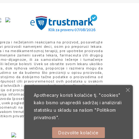
preza i neželjenim reakcijama na proizvod, posavetujte
vi proizvodi namenjeni deci, osim po preporuci lekara.
a i na medikamentoznoj terapiji, pre upotrebe proizvoda
amenjene zameni saveta lekara, farmaceuta i/ili drugog
samo-dijagnoze, ili za samostalno lečenje i tumačenje
ili lečenje bolesti. Uvek se obratite svom lekaru ukoliko
ra, dok njihova veličina, proporcije i razmera mogu da
Trudimo se da budemo što precizniji u opisu proizvoda,
 Nastojimo da dobijemo tačne podatke o proizvodima od
otpunost i/ili pravovremenost ovih podataka u svakom
 tehničkih i drugih opravdanih razloga (kao što su, bez
a od proizvođača i/ili dobavljača i dr.). Podaci koji su
anja informacija, merodavne su one koje se nalaze na
Apothecary koristi kolačiće tj. "cookies"
roizvoda (posebno na eventualno prisustvo alergena) i da
kako bismo unapredili sadržaj i analizirali
 uvek pogledajte deklaraciju i pakovanje proizvoda koje
 i pomenuti na sajtu mogu da budu ili jesu zaštitni znaci
statistiku u skladu sa našom
"Politikom
svakom trenutku. Sve cene su izražene u dinarima (RSD)
itikom privatnosti
i
Uslovima korišćenja i prodaje
.
privatnosti".
Dozvolite kolačiće