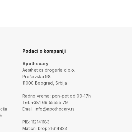
Podaci o kompaniji
Apothecary
a
Aesthetics drogerie d.o.o.
Preševska 98
11000 Beograd, Srbija
Radno vreme: pon-pet od 09-17h
Tel: +381 69 55555 79
cija
Email: info@apothecary.rs
é
PIB: 112141183
Matični broj: 21614823