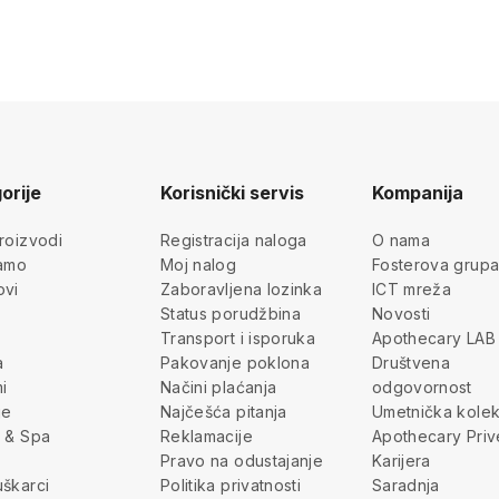
orije
Korisnički servis
Kompanija
roizvodi
Registracija naloga
O nama
jamo
Moj nalog
Fosterova grup
ovi
Zaboravljena lozinka
ICT mreža
Status porudžbina
Novosti
Transport i isporuka
Apothecary LAB
a
Pakovanje poklona
Društvena
i
Načini plaćanja
odgovornost
je
Najčešća pitanja
Umetnička kolek
 & Spa
Reklamacije
Apothecary Priv
Pravo na odustajanje
Karijera
škarci
Politika privatnosti
Saradnja