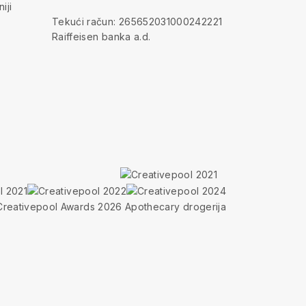
iji
Tekući račun: 265652031000242221
Raiffeisen banka a.d.