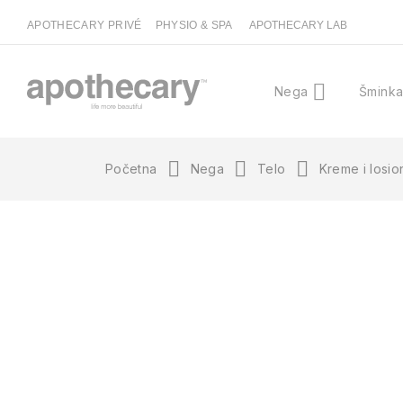
APOTHECARY PRIVÉ
PHYSIO & SPA
APOTHECARY LAB
Nega
Šmink
Početna
Nega
Telo
Kreme i losio