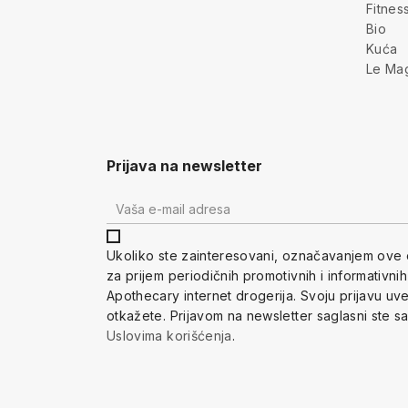
Fitnes
Bio
Kuća
Le Ma
Prijava na newsletter
Ukoliko ste zainteresovani, ozna
čavanjem ove 
za prijem periodi
čnih promotivnih i informativni
Apothecary internet drogerija. Svoju prijavu u
otkažete.
Prijavom na newsletter saglasni ste s
Uslovima korišćenja
.