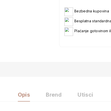
Bezbedna kupovina
Besplatna standardn
Plaćanje gotovinom il
Opis
Brend
Utisci