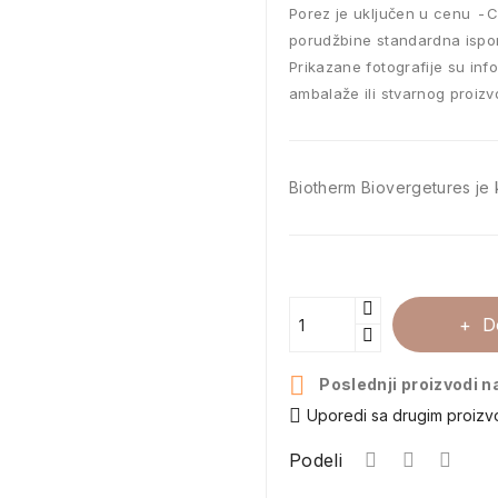
Porez je uključen u cenu
C
porudžbine standardna ispo
Prikazane fotografije su inf
ambalaže ili stvarnog proizv
Biotherm Biovergetures je k
D

Poslednji proizvodi n
Uporedi sa drugim proiz
Podeli