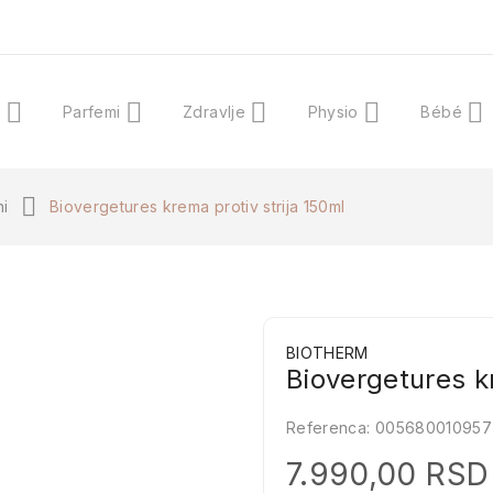
a
Parfemi
Zdravlje
Physio
Bébé
ni
Biovergetures krema protiv strija 150ml
BIOTHERM
Biovergetures k
Referenca:
005680010957
7.990,00 RSD