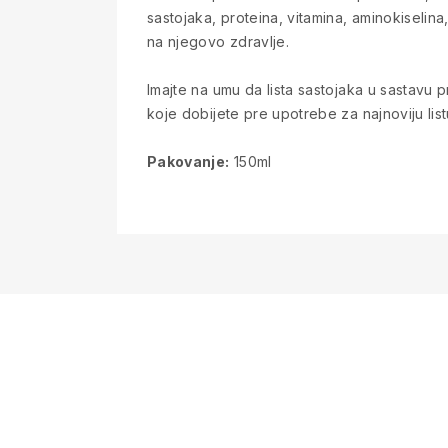
sastojaka, proteina, vitamina, aminokiselina
na njegovo zdravlje.
Imajte na umu da lista sastojaka u sastavu
koje dobijete pre upotrebe za najnoviju list
Pakovanje:
150ml