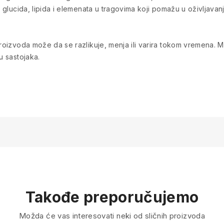
, glucida, lipida i elemenata u tragovima koji pomažu u oživljavanj
 proizvoda može da se razlikuje, menja ili varira tokom vremena
u sastojaka.
Takođe preporučujemo
Možda će vas interesovati neki od sličnih proizvoda