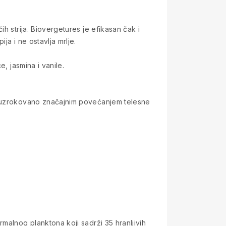
h strija. Biovergetures je efikasan čak i
a i ne ostavlja mrlje.
, jasmina i vanile.
je uzrokovano značajnim povećanjem telesne
malnog planktona koji sadrži 35 hranljivih