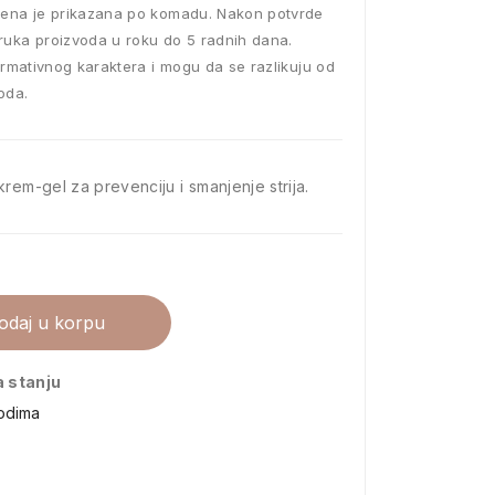
ena je prikazana po komadu. Nakon potvrde
ruka proizvoda u roku do 5 radnih dana.
ormativnog karaktera i mogu da se razlikuju od
oda.
rem-gel za prevenciju i smanjenje strija.
odaj u korpu
a stanju
vodima