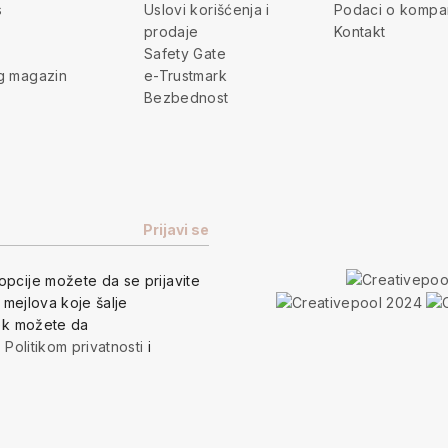
s
Uslovi korišćenja i
Podaci o kompan
prodaje
Kontakt
Safety Gate
g magazin
e-Trustmark
Bezbednost
opcije
možete da se prijavite
h mejlova koje šalje
vek možete da
a
Politikom privatnosti
i