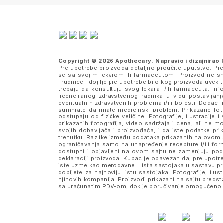
Copyright © 2026 Apothecary. Napravio i dizajnirao
Pre upotrebe proizvoda detaljno proučite uputstvo. Pr
se sa svojim lekarom ili farmaceutom. Proizvod ne sme
Trudnice i dojilje pre upotrebe bilo kog proizvoda uve
trebaju da konsultuju svog lekara i/ili farmaceuta. I
licenciranog zdravstvenog radnika u vidu postavljanj
eventualnih zdravstvenih problema i/ili bolesti. Dodaci 
sumnjate da imate medicinski problem. Prikazane fotog
odstupaju od fizičke veličine. Fotografije, ilustraci
prikazanih fotografija, video sadržaja i cena, ali n
svojih dobavljača i proizvođača, i da iste podatke 
trenutku. Razlike između podataka prikazanih na ovom s
ograničavanja samo na unapređenje recepture i/ili formu
dostupni i objavljeni na ovom sajtu ne zamenjuju po
deklaraciji proizvoda. Kupac je obavezan da, pre upotre
iste uzme kao merodavne. Lista sastojaka u sastavu pro
dobijete za najnoviju listu sastojaka. Fotografije, ilus
njihovih kompanija. Proizvodi prikazani na sajtu pred
sa uračunatim PDV-om, dok je poručivanje omogućeno i