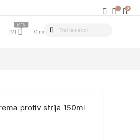
0
MEN
[M]
O nama
rema protiv strija 150ml