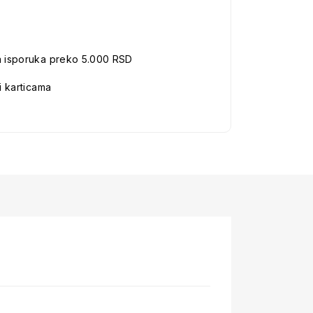
a isporuka preko 5.000 RSD
i karticama