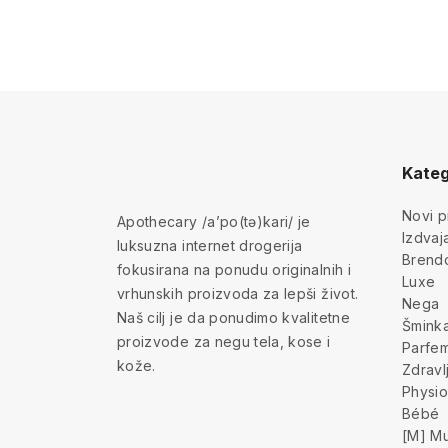
Kateg
Novi p
Apothecary /a’po(tə)kari/ je
Izdva
luksuzna internet drogerija
Brend
fokusirana na ponudu originalnih i
Luxe
vrhunskih proizvoda za lepši život.
Nega
Naš cilj je da ponudimo kvalitetne
Šmink
proizvode za negu tela, kose i
Parfem
kože.
Zdravl
Physio
Bébé
[M] Mu