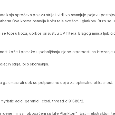
 koja sprečava pojavu strija i vidljivo smanjuje pojavu postojeći
otherm Ova krema ostavlja kožu tela svežom i glatkom. Brzo se upij
 topi u kožu, uprkos prisustvu UV filtera. Blagog mirisa ljubičice
ičnost kože i pomaže u poboljšanju njene otpornosti na istezan
jećih strija, bilo skorašnjih.
a ga umasirati dok se potpuno ne upije za optimalnu efikasnost.
myristic acid, geraniol, citral, thread c191888/2.
gene mirisa i obogaćeni su Life Plankton™, čistim ekstraktom ter