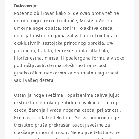
Delovanje:
Posebno oblikovan kako bi delovao protiv težine i
umora nogu tokom trudnoće, Mustela Gel za
umorne noge opušta, tonira i olakšava osećaj
neprijatnosti u nogama zahvaljujući kombinaciji
ekskluzivnih sastojaka prirodnog porekla. 0%
parabena, ftalata, fenoksietanola, alkohola,
hlorfenezina, mirisa. Hipoalergena formula visoke
podnošljivosti, dermatološki testirana pod
ginekološkim nadzorom za optimalnu sigurnost
vas i vašeg deteta.
Ostavlja noge svežima i opuštenima zahvaljujući
ekstraktu mentola i peptidima avokada. Umiruje
osećaj žarenja i vraća nogama osećaj prijatnosti.
Kremaste i glatke teksture, Gel za umorne noge
trenutno pruža prekrasan osećaj svežine za
olakšanje umornih nogu. Nelepljive teksture, ne