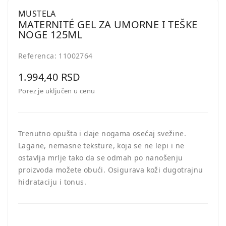
MUSTELA
MATERNITÉ GEL ZA UMORNE I TEŠKE
NOGE 125ML
Referenca:
11002764
1.994,40 RSD
Porez je uključen u cenu
Trenutno opušta i daje nogama osećaj svežine.
Lagane, nemasne teksture, koja se ne lepi i ne
ostavlja mrlje tako da se odmah po nanošenju
proizvoda možete obući. Osigurava koži dugotrajnu
hidrataciju i tonus.