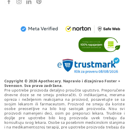
Copyright © 2026 Apothecary. Napravio i dizajnirao
Foster +
Svensson
. Sva prava zadržana.
Pre upotrebe proizvoda detaljno proučite uputstvo. Preporučene
dnevne doze se ne smeju prekoračiti. O indikacijama, merama
opreza i neželjenim reakcijama na proizvod, posavetujte se sa
svojim lekarom ili farmaceutom. Proizvod ne smeju da koriste
osobe preosetljive na bilo koji sastojak proizvoda. Nisu svi
proizvodi namenjeni deci, osim po preporuci lekara. Trudnice i
dojilje pre upotrebe bilo kog proizvoda uvek trebaju da
konsultuju svog lekara. Osobe sa posebnim medicinskim stanjima
i na medikamentoznoj terapiji, pre upotrebe proizvoda trebaju da