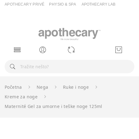
APOTHECARY PRIVÉ
PHYSIO & SPA
APOTHECARY LAB
0
0
Početna
Nega
Ruke i noge
Kreme za noge
Maternité Gel za umorne i teške noge 125ml