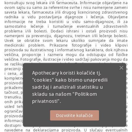
konsultuju svog lekara i/ili farmaceuta. Informacije objavljene na
ovom sajtu su samo za referentne svrhe i nisu namenjene zameni
saveta lekara, farmaceuta i/ili drugog licenciranog zdravstvenog
radnika u vidu postavljanja dijagnoze i lečenja. Objavljene
informacije ne treba koristiti u vidu samo-dijagnoze, ili za
samostalno lečenje i tumačenje eventualnih zdravstvenih
problema i/ili bolesti. Dodaci ishrani i ostali proizvodi nisu
namenjeni za prevenciju, dijagnozu, tretman i/ili lečenje bolesti.
Uvek se obratite svom lekaru ukoliko sumnjate da imate
medicinski problem. Prikazane fotografije i video klipovi
proizvoda su ilustrativnog i informativnog karaktera, dok njihova
veličina, proporcije i razmera mogu da odstupaju od fizičke
veličine. Fotografije, ilustracije i video sadržaji pakovanja mogu da
se razlikuju od prikazane ambalaže. Trudimo se da budemo što
precizniji u opisu proizvoda, prikazanih fotografija, video sadržaja
Apothecary koristi kolačiće tj.
i cena, ali ne možemo da garantujemo da su sve informacije
kompletne i bez grešaka. Nastojimo da dobijemo tačne podatke o
"cookies" kako bismo unapredili
proizvodima od svojih dobavljača i proizvođača, i da iste podatke
sadržaj i analizirali statistiku u
prikažemo na svom sajtu. Međutim, ne možemo da garantujemo
tačnost, potpunost i/ili pravovremenost ovih podataka u svakom
skladu sa našom
"Politikom
trenutku. Razlike između podataka prikazanih na ovom sajtu i
privatnosti".
onih prikazanih na deklaracijama proizvoda mogu da se pojave,
usled tehničkih i drugih opravdanih razloga (kao što su, bez
ograničavanja samo na unapređenje recepture i/ili formulacije
Dozvolite kolačiće
proizvoda, sastojaka proizvoda, kašnjenja u dostavljanju
informacija od proizvođača i/ili dobavljača i dr.). Podaci koji su
dostupni i objavljeni na ovom sajtu ne zamenjuju podatke
navedene na deklaracijama proizvoda. U slučaju eventualnih