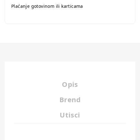
Plaćanje gotovinom ili karticama
Opis
Brend
Utisci