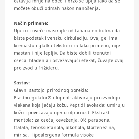
ostavlja mrlje na odeći i brzo se upija tako da se
možete obući odmah nakon nanošenja.
Način primene:
Ujutru i uveče masirajte od tabana do butina da
biste podstakli vensku cirkulaciju. Ovaj gel ima
kremastu i glatku teksturu za laku primenu, nije
mastan i nije lepljiv. Da biste dobili trenutni
osećaj hlađenja i osvežavajući efekat, čuvajte ovaj
proizvod u frižideru.
Sastav:
Glavni sastojci prirodnog porekla:
Elastoregulator® i lupeol: aktiviraju proizvodnju
vlakana koja jačaju kožu. Peptidi avokada: umiruju
kožu i povećavaju njenu otpornost. Ekstrakt
mentola: za osećaj osveženja. 0% parabena,
ftalata, fenoksietanola, alkohola, klorfenezina,
mirisa. Hipoalergena formula visoke