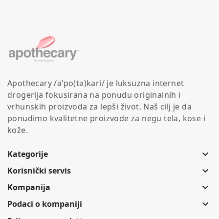
Apothecary /a’po(tə)kari/ je luksuzna internet
drogerija fokusirana na ponudu originalnih i
vrhunskih proizvoda za lepši život. Naš cilj je da
ponudimo kvalitetne proizvode za negu tela, kose i
kože.
Kategorije
keyboard_arrow_down
Korisnički servis
keyboard_arrow_down
Kompanija
keyboard_arrow_down
Podaci o kompaniji
keyboard_arrow_down