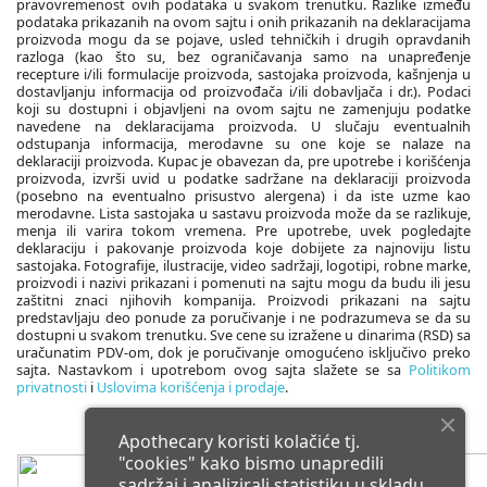
pravovremenost ovih podataka u svakom trenutku. Razlike između
podataka prikazanih na ovom sajtu i onih prikazanih na deklaracijama
proizvoda mogu da se pojave, usled tehničkih i drugih opravdanih
razloga (kao što su, bez ograničavanja samo na unapređenje
recepture i/ili formulacije proizvoda, sastojaka proizvoda, kašnjenja u
dostavljanju informacija od proizvođača i/ili dobavljača i dr.). Podaci
koji su dostupni i objavljeni na ovom sajtu ne zamenjuju podatke
navedene na deklaracijama proizvoda. U slučaju eventualnih
odstupanja informacija, merodavne su one koje se nalaze na
deklaraciji proizvoda. Kupac je obavezan da, pre upotrebe i korišćenja
proizvoda, izvrši uvid u podatke sadržane na deklaraciji proizvoda
(posebno na eventualno prisustvo alergena) i da iste uzme kao
merodavne. Lista sastojaka u sastavu proizvoda može da se razlikuje,
menja ili varira tokom vremena. Pre upotrebe, uvek pogledajte
deklaraciju i pakovanje proizvoda koje dobijete za najnoviju listu
sastojaka. Fotografije, ilustracije, video sadržaji, logotipi, robne marke,
proizvodi i nazivi prikazani i pomenuti na sajtu mogu da budu ili jesu
zaštitni znaci njihovih kompanija. Proizvodi prikazani na sajtu
predstavljaju deo ponude za poručivanje i ne podrazumeva se da su
dostupni u svakom trenutku. Sve cene su izražene u dinarima (RSD) sa
uračunatim PDV-om, dok je poručivanje omogućeno isključivo preko
sajta. Nastavkom i upotrebom ovog sajta slažete se sa
Politikom
privatnosti
i
Uslovima korišćenja i prodaje
.
Apothecary koristi kolačiće tj.
"cookies" kako bismo unapredili
sadržaj i analizirali statistiku u skladu