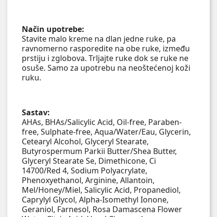
Način upotrebe:
Stavite malo kreme na dlan jedne ruke, pa
ravnomerno rasporedite na obe ruke, između
prstiju i zglobova. Trljajte ruke dok se ruke ne
osuše. Samo za upotrebu na neoštećenoj koži
ruku.
Sastav:
AHAs, BHAs/Salicylic Acid, Oil-free, Paraben-
free, Sulphate-free, Aqua/Water/Eau, Glycerin,
Cetearyl Alcohol, Glyceryl Stearate,
Butyrospermum Parkii Butter/Shea Butter,
Glyceryl Stearate Se, Dimethicone, Ci
14700/Red 4, Sodium Polyacrylate,
Phenoxyethanol, Arginine, Allantoin,
Mel/Honey/Miel, Salicylic Acid, Propanediol,
Caprylyl Glycol, Alpha-Isomethyl Ionone,
Geraniol, Farnesol, Rosa Damascena Flower