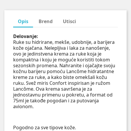
Opis
Brend
Utisci
Delovanje:
Ruke su hidrirane, mekše, udobnije, a barijera
kože ojačana. Nelepljiva i laka za nanošenje,
ovo je jedinstvena krema za ruke koja je
kompaktna i koju je moguće koristiti tokom
sezonskih promena. Nahranite i ojačajte svoju
kožnu barijeru pomoću Lancôme hidratantne
kreme za ruke, a kako biste omekšali kožu
ruku. Svež miris Confort inspirisan je ružom
Lancôme. Ova krema savršena je za
jednostavnu primenu u pokretu, a format od
75ml je takođe pogodan i za putovanja
avionom.
Pogodno za sve tipove kože.