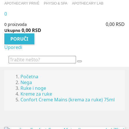
APOTHECARY PRIVÉ
PHYSIO & SPA
APOTHECARY LAB
0
0,00 RSD
0 proizvoda
0,00 RSD
Ukupno
PORUČI
Uporedi
Početna
Nega
Ruke i noge
Kreme za ruke
Confort Creme Mains (krema za ruke) 75ml