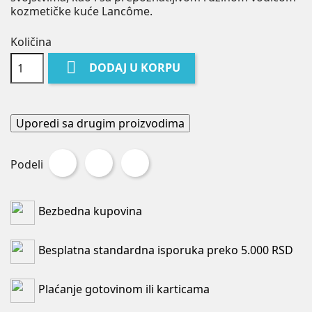
kozmetičke kuće Lancôme.
Količina

DODAJ U KORPU
Uporedi sa drugim proizvodima
Podeli
Tweet
Pinterest
Podeli
Bezbedna kupovina
Besplatna standardna isporuka preko 5.000 RSD
Plaćanje gotovinom ili karticama