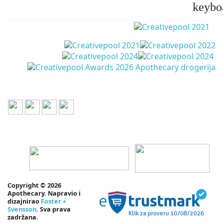
keybo
Copyright © 2026
Apothecary. Napravio i
dizajnirao
Foster +
Svensson
. Sva prava
zadržana.