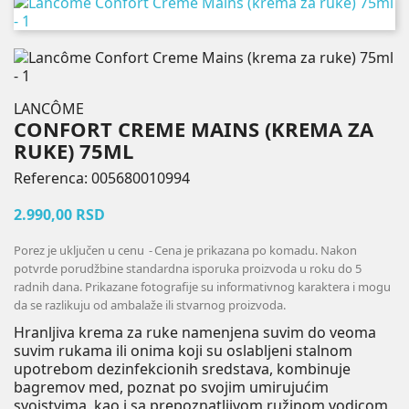
LANCÔME
CONFORT CREME MAINS (KREMA ZA
RUKE) 75ML
Referenca:
005680010994
2.990,00 RSD
Porez je uključen u cenu
Cena je prikazana po komadu. Nakon
potvrde porudžbine standardna isporuka proizvoda u roku do 5
radnih dana. Prikazane fotografije su informativnog karaktera i mogu
da se razlikuju od ambalaže ili stvarnog proizvoda.
Hranljiva krema za ruke namenjena suvim do veoma
suvim rukama ili onima koji su oslabljeni stalnom
upotrebom dezinfekcionih sredstava, kombinuje
bagremov med, poznat po svojim umirujućim
svojstvima, kao i sa prepoznatljivom ružinom vodicom