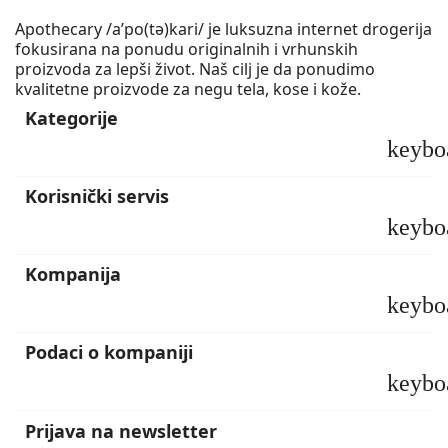
Apothecary /a’po(tə)kari/ je luksuzna internet drogerija
fokusirana na ponudu originalnih i vrhunskih
proizvoda za lepši život. Naš cilj je da ponudimo
kvalitetne proizvode za negu tela, kose i kože.
Kategorije
keybo
Korisnički servis
keybo
Kompanija
keybo
Podaci o kompaniji
keybo
Prijava na newsletter