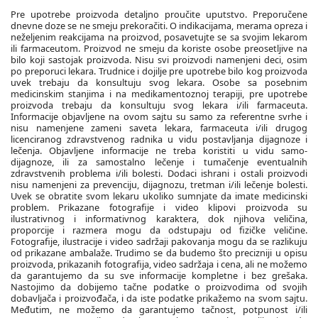
Pre upotrebe proizvoda detaljno proučite uputstvo. Preporučene
dnevne doze se ne smeju prekoračiti. O indikacijama, merama opreza i
neželjenim reakcijama na proizvod, posavetujte se sa svojim lekarom
ili farmaceutom. Proizvod ne smeju da koriste osobe preosetljive na
bilo koji sastojak proizvoda. Nisu svi proizvodi namenjeni deci, osim
po preporuci lekara. Trudnice i dojilje pre upotrebe bilo kog proizvoda
uvek trebaju da konsultuju svog lekara. Osobe sa posebnim
medicinskim stanjima i na medikamentoznoj terapiji, pre upotrebe
proizvoda trebaju da konsultuju svog lekara i/ili farmaceuta.
Informacije objavljene na ovom sajtu su samo za referentne svrhe i
nisu namenjene zameni saveta lekara, farmaceuta i/ili drugog
licenciranog zdravstvenog radnika u vidu postavljanja dijagnoze i
lečenja. Objavljene informacije ne treba koristiti u vidu samo-
dijagnoze, ili za samostalno lečenje i tumačenje eventualnih
zdravstvenih problema i/ili bolesti. Dodaci ishrani i ostali proizvodi
nisu namenjeni za prevenciju, dijagnozu, tretman i/ili lečenje bolesti.
Uvek se obratite svom lekaru ukoliko sumnjate da imate medicinski
problem. Prikazane fotografije i video klipovi proizvoda su
ilustrativnog i informativnog karaktera, dok njihova veličina,
proporcije i razmera mogu da odstupaju od fizičke veličine.
Fotografije, ilustracije i video sadržaji pakovanja mogu da se razlikuju
od prikazane ambalaže. Trudimo se da budemo što precizniji u opisu
proizvoda, prikazanih fotografija, video sadržaja i cena, ali ne možemo
da garantujemo da su sve informacije kompletne i bez grešaka.
Nastojimo da dobijemo tačne podatke o proizvodima od svojih
dobavljača i proizvođača, i da iste podatke prikažemo na svom sajtu.
Međutim, ne možemo da garantujemo tačnost, potpunost i/ili