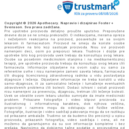
Copyright © 2026 Apothecary. Napravio i dizajnirao
Foster +
Svensson
. Sva prava zadržana.
Pre upotrebe proizvoda detaljno proučite uputstvo. Preporučene
dnevne doze se ne smeju prekoračiti. O indikacijama, merama opreza
i neželjenim reakcijama na proizvod, posavetujte se sa svojim
lekarom ili farmaceutom. Proizvod ne smeju da koriste osobe
preosetljive na bilo koji sastojak proizvoda. Nisu svi proizvodi
namenjeni deci, osim po preporuci lekara. Trudnice i dojilje pre
upotrebe bilo kog proizvoda uvek trebaju da konsultuju svog lekara.
Osobe sa posebnim medicinskim stanjima i na medikamentoznoj
terapiji, pre upotrebe proizvoda trebaju da konsultuju svog lekara i/ili
farmaceuta. Informacije objavljene na ovom sajtu su samo za
referentne svrhe i nisu namenjene zameni saveta lekara, farmaceuta
i/ili drugog licenciranog zdravstvenog radnika u vidu postavljanja
dijagnoze i lečenja. Objavljene informacije ne treba koristiti u vidu
samo-dijagnoze, ili za samostalno lečenje i tumačenje eventualnih
zdravstvenih problema i/ili bolesti. Dodaci ishrani i ostali proizvodi
nisu namenjeni za prevenciju, dijagnozu, tretman i/ili lečenje bolesti.
Uvek se obratite svom lekaru ukoliko sumnjate da imate medicinski
problem. Prikazane fotografije i video klipovi proizvoda su
ilustrativnog i informativnog karaktera, dok njihova veličina,
proporcije i razmera mogu da odstupaju od fizičke veličine.
Fotografije, ilustracije i video sadržaji pakovanja mogu da se razlikuju
od prikazane ambalaže. Trudimo se da budemo što precizniji u opisu
proizvoda, prikazanih fotografija, video sadržaja i cena, ali ne
možemo da garantujemo da su sve informacije kompletne i bez
grešaka. Nastojimo da dobijemo tačne podatke o proizvodima od