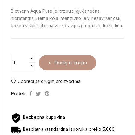
Biotherm Aqua Pure je brzoupijajuća tečna
hidratantna krema koja intenzivno leči nesavršenosti
kože i višak sebuma za zdraviji izgled čiste kože lica.
Dodaj u korpu
Uporedi sa drugim proizvodima
Podeli
Bezbedna kupovina
Besplatna standardna isporuka preko 5.000