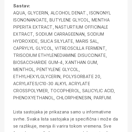
Sastav:
AQUA, GLYCERIN, ALCOHOL DENAT., ISONONYL
ISONONANOATE, BUTYLENE GLYCOL, MENTHA
PIPERITA EXTRACT, NASTURTIUM OFFICINALE
EXTRACT, SODIUM CARRAGEENAN, SODIUM
HYDROXIDE, SILICA SILYLATE, MARIS SAL,
CAPRYLYL GLYCOL, VITREOSCILLA FERMENT,
TRISODIUM ETHYLENEDIAMINE DISUCCINATE,
BIOSACCHARIDE GUM-4, XANTHAN GUM,
MENTHOL, PENTYLENE GLYCOL,
ETHYLHEXYLGLYCERIN, POLYSORBATE 20,
ACRYLATES/C10-30 ALKYL ACRYLATE
CROSSPOLYMER, TOCOPHEROL, SALICYLIC ACID,
PHENOXYETHANOL, CHLORPHENESIN, PARFUM.
Lista sastojaka je prikazana samo u informativne
svrhe. Svaka lista sastojaka je specifična i može da
se razlikuje, menja ili varira tokom vremena. Sve