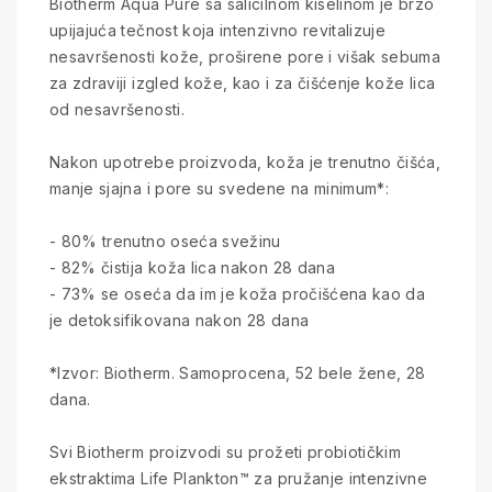
Biotherm Aqua Pure sa salicilnom kiselinom je brzo
upijajuća tečnost koja intenzivno revitalizuje
nesavršenosti kože, proširene pore i višak sebuma
za zdraviji izgled kože, kao i za čišćenje kože lica
od nesavršenosti.
Nakon upotrebe proizvoda, koža je trenutno čišća,
manje sjajna i pore su svedene na minimum*:
- 80% trenutno oseća svežinu
- 82% čistija koža lica nakon 28 dana
- 73% se oseća da im je koža pročišćena kao da
je detoksifikovana nakon 28 dana
*Izvor: Biotherm. Samoprocena, 52 bele žene, 28
dana.
Svi Biotherm proizvodi su prožeti probiotičkim
ekstraktima Life Plankton™ za pružanje intenzivne