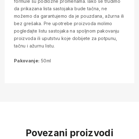
formule su podložne promenama. Iako se trudimo
da prikazana lista sastojaka bude tačna, ne
možemo da garantujemo da je pouzdana, ažurna ili
bez grešaka. Pre upotrebe proizvoda molimo
pogledajte listu sastojaka na spoljnom pakovanju
proizvoda ili uputstvu koje dobijete za potpunu,
tačnu i ažurnu listu.
Pakovanje:
50ml
Povezani proizvodi