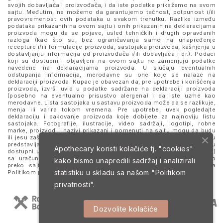
svojih dobavljača i proizvođača, i da iste podatke prikažemo na svom
sajtu. Međutim, ne možemo da garantujemo tačnost, potpunost i/ili
pravovremenost ovih podataka u svakom trenutku. Razlike između
podataka prikazanih na ovom sajtu i onih prikazanih na deklaracijama
proizvoda mogu da se pojave, usled tehničkih i drugih opravdanih
razloga (kao što su, bez ograničavanja samo na unapređenje
recepture i/ili formulacije proizvoda, sastojaka proizvoda, kašnjenja u
dostavljanju informacija od proizvođača i/ili dobavljača i dr.). Podaci
koji su dostupni i objavljeni na ovom sajtu ne zamenjuju podatke
navedene na deklaracijama proizvoda. U slučaju eventualnih
odstupanja informacija, merodavne su one koje se nalaze na
deklaraciji proizvoda. Kupac je obavezan da, pre upotrebe i korišćenja
proizvoda, izvrši uvid u podatke sadržane na deklaraciji proizvoda
(posebno na eventualno prisustvo alergena) i da iste uzme kao
merodavne. Lista sastojaka u sastavu proizvoda može da se razlikuje,
menja ili varira tokom vremena. Pre upotrebe, uvek pogledajte
deklaraciju i pakovanje proizvoda koje dobijete za najnoviju listu
sastojaka. Fotografije, ilustracije, video sadržaji, logotipi, robne
marke, proizvodi i nazivi prikazani i pomenuti na sajtu mogu da budu
ili jesu zaštitni znaci njihovih kompanija. Proizvodi prikazani na sajtu
predstavljaju deo ponude za poručivanje i ne podrazumeva se da su
Apothecary koristi kolačiće tj. "cookies"
dostupni u svakom trenutku. Sve cene su izražene u dinarima (RSD)
sa uračunatim PDV-om, dok je poručivanje omogućeno isključivo
kako bismo unapredili sadržaj i analizirali
preko sajta. Nastavkom i upotrebom ovog sajta slažete se sa
statistiku u skladu sa našom
"Politikom
Politikom privatnosti
i
Uslovima korišćenja i prodaje
.
privatnosti".
Dozvolite kolačiće