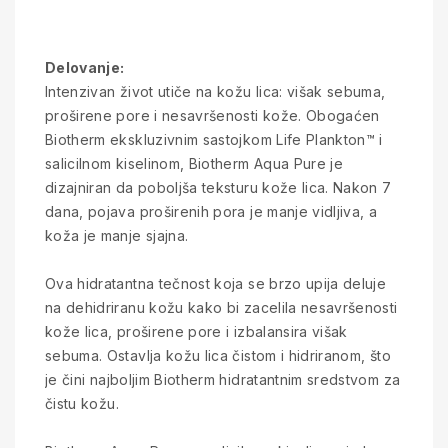
Delovanje:
Intenzivan život utiče na kožu lica: višak sebuma,
proširene pore i nesavršenosti kože. Obogaćen
Biotherm ekskluzivnim sastojkom Life Plankton™ i
salicilnom kiselinom, Biotherm Aqua Pure je
dizajniran da poboljša teksturu kože lica. Nakon 7
dana, pojava proširenih pora je manje vidljiva, a
koža je manje sjajna.
Ova hidratantna tečnost koja se brzo upija deluje
na dehidriranu kožu kako bi zacelila nesavršenosti
kože lica, proširene pore i izbalansira višak
sebuma. Ostavlja kožu lica čistom i hidriranom, što
je čini najboljim Biotherm hidratantnim sredstvom za
čistu kožu.