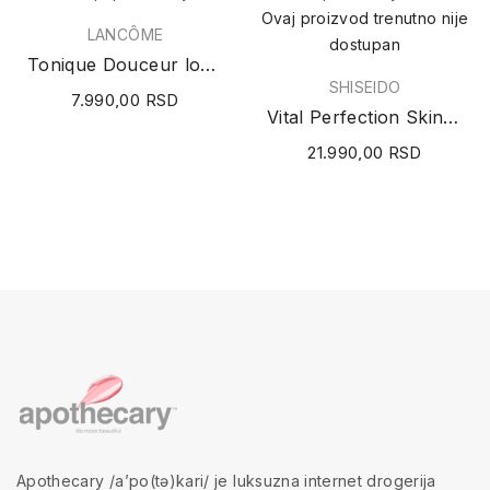
Ovaj proizvod trenutno nije
LANCÔME
dostupan
Tonique Douceur losion za lice 200ml
SHISEIDO
7.990,00 RSD
Vital Perfection Skincare Ritual Holiday Kit
21.990,00 RSD
Apothecary /a’po(tə)kari/ je luksuzna internet drogerija