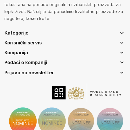
fokusirana na ponudu originalnih i vrhunskih proizvoda za
lepši život. Naš cilj je da ponudimo kvalitetne proizvode za
negu tela, kose i kože.
keyboard_arrow_down
Kategorije
keyboard_arrow_down
Korisnički servis
keyboard_arrow_down
Kompanija
keyboard_arrow_down
Podaci o kompaniji
keyboard_arrow_down
Prijava na newsletter