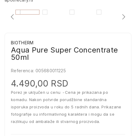
BIOTHERM
Aqua Pure Super Concentrate
50ml
Referenca:
005680011225
4.490,00 RSD
Porez je uključen u cenu
Cena je prikazana po
komadu. Nakon potvrde porudžbine standardna
isporuka proizvoda u roku do 5 radnih dana. Prikazane
fotografije su informativnog karaktera i mogu da se
razlikuju od ambalaže ili stvarnog proizvoda.