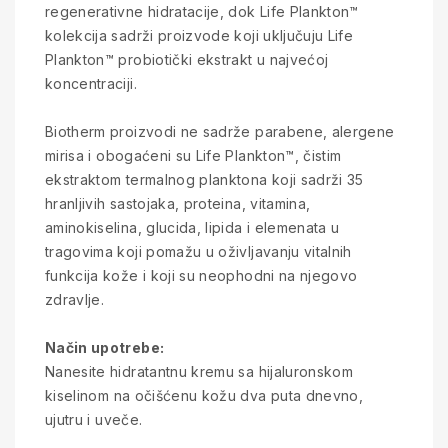
regenerativne hidratacije, dok Life Plankton™
kolekcija sadrži proizvode koji uključuju Life
Plankton™ probiotički ekstrakt u najvećoj
koncentraciji.
Biotherm proizvodi ne sadrže parabene, alergene
mirisa i obogaćeni su Life Plankton™, čistim
ekstraktom termalnog planktona koji sadrži 35
hranljivih sastojaka, proteina, vitamina,
aminokiselina, glucida, lipida i elemenata u
tragovima koji pomažu u oživljavanju vitalnih
funkcija kože i koji su neophodni na njegovo
zdravlje.
Način upotrebe:
Nanesite hidratantnu kremu sa hijaluronskom
kiselinom na očišćenu kožu dva puta dnevno,
ujutru i uveče.