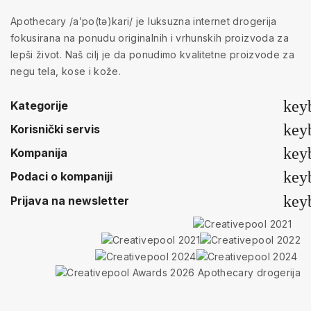
Apothecary /a’po(tə)kari/ je luksuzna internet drogerija
fokusirana na ponudu originalnih i vrhunskih proizvoda za
lepši život. Naš cilj je da ponudimo kvalitetne proizvode za
negu tela, kose i kože.
key
Kategorije
key
Korisnički servis
key
Kompanija
key
Podaci o kompaniji
key
Prijava na newsletter