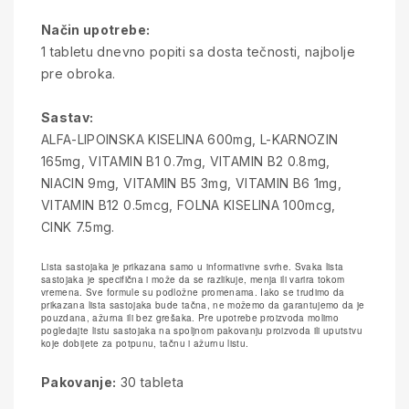
Način upotrebe:
1 tabletu dnevno popiti sa dosta tečnosti, najbolje
pre obroka.
Sastav:
ALFA-LIPOINSKA KISELINA 600mg, L-KARNOZIN
165mg, VITAMIN B1 0.7mg, VITAMIN B2 0.8mg,
NIACIN 9mg, VITAMIN B5 3mg, VITAMIN B6 1mg,
VITAMIN B12 0.5mcg, FOLNA KISELINA 100mcg,
CINK 7.5mg.
Lista sastojaka je prikazana samo u informativne svrhe. Svaka lista
sastojaka je specifična i može da se razlikuje, menja ili varira tokom
vremena. Sve formule su podložne promenama. Iako se trudimo da
prikazana lista sastojaka bude tačna, ne možemo da garantujemo da je
pouzdana, ažurna ili bez grešaka. Pre upotrebe proizvoda molimo
pogledajte listu sastojaka na spoljnom pakovanju proizvoda ili uputstvu
koje dobijete za potpunu, tačnu i ažurnu listu.
Pakovanje:
30 tableta