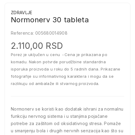
ZDRAVLJE
Normonerv 30 tableta
Referenca:
005680014908
2.110,00 RSD
Porez je uključen u cenu
Cena je prikazana po
komadu. Nakon potvrde porudžbine standardna
isporuka proizvoda u roku do 5 radnih dana. Prikazane
fotografije su informativnog karaktera i mogu da se
razlikuju od ambalaže ili stvarnog proizvoda.
Normonerv se koristi kao dodatak ishrani za normalnu
funkciju nervnog sistema i u stanjima pojačane
potrebe za zaštitom od oksidativnog stresa. Pomaže
u smanjenju bola i drugih nervnih senzacija kao što su