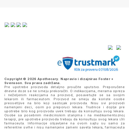
Copyright © 2026 Apothecary. Napravio i dizajnirao
Foster +
Svensson
. Sva prava zadržana.
Pre upotrebe proizvoda detaljno proučite uputstvo. Preporučene
dnevne doze se ne smeju prekoračiti. O indikacijama, merama opreza
i neželjenim reakcijama na proizvod, posavetujte se sa svojim
lekarom ili farmaceutom. Proizvod ne smeju da koriste osobe
preosetljive na bilo koji sastojak proizvoda. Nisu svi proizvodi
namenjeni deci, osim po preporuci lekara. Trudnice i dojilje pre
upotrebe bilo kog proizvoda uvek trebaju da konsultuju svog lekara.
Osobe sa posebnim medicinskim stanjima i na medikamentoznoj
terapiji, pre upotrebe proizvoda trebaju da konsultuju svog lekara i/ili
farmaceuta. Informacije objavljene na ovom sajtu su samo za
referentne svrhe i nisu namenjene zameni saveta lekara, farmaceuta