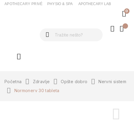
APOTHECARY PRIVÉ
PHYSIO & SPA
APOTHECARY LAB
0
ck
Početna
Zdravlje
Opšte dobro
Nervni sistem
Normonerv 30 tableta