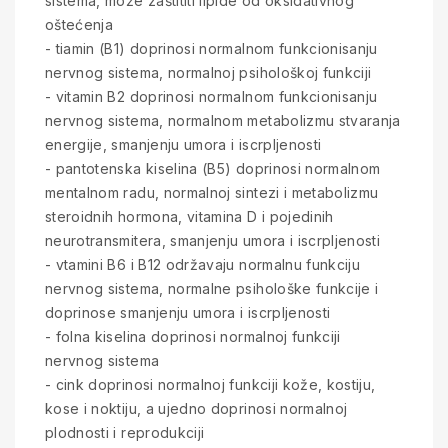
sistema, može zaštititi lipide od oksidativnog
oštećenja
- tiamin (B1) doprinosi normalnom funkcionisanju
nervnog sistema, normalnoj psihološkoj funkciji
- vitamin B2 doprinosi normalnom funkcionisanju
nervnog sistema, normalnom metabolizmu stvaranja
energije, smanjenju umora i iscrpljenosti
- pantotenska kiselina (B5) doprinosi normalnom
mentalnom radu, normalnoj sintezi i metabolizmu
steroidnih hormona, vitamina D i pojedinih
neurotransmitera, smanjenju umora i iscrpljenosti
- vtamini B6 i B12 održavaju normalnu funkciju
nervnog sistema, normalne psihološke funkcije i
doprinose smanjenju umora i iscrpljenosti
- folna kiselina doprinosi normalnoj funkciji
nervnog sistema
- cink doprinosi normalnoj funkciji kože, kostiju,
kose i noktiju, a ujedno doprinosi normalnoj
plodnosti i reprodukciji