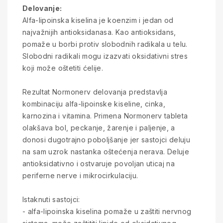
Delovanje:
Alfa-lipoinska kiselina je koenzim i jedan od
najvažnijih antioksidanasa. Kao antioksidans,
pomaže u borbi protiv slobodnih radikala u telu.
Slobodni radikali mogu izazvati oksidativni stres
koji može oštetiti ćelije.
Rezultat Normonerv delovanja predstavlja
kombinaciju alfa-lipoinske kiseline, cinka,
karnozina i vitamina. Primena Normonerv tableta
olakšava bol, peckanje, žarenje i paljenje, a
donosi dugotrajno poboljšanje jer sastojci deluju
na sam uzrok nastanka oštećenja nerava. Deluje
antioksidativno i ostvaruje povoljan uticaj na
periferne nerve i mikrocirkulaciju.
Istaknuti sastojci:
- alfa-lipoinska kiselina pomaže u zaštiti nervnog