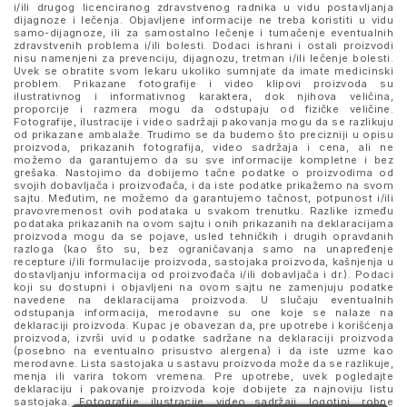
i/ili drugog licenciranog zdravstvenog radnika u vidu postavljanja
dijagnoze i lečenja. Objavljene informacije ne treba koristiti u vidu
samo-dijagnoze, ili za samostalno lečenje i tumačenje eventualnih
zdravstvenih problema i/ili bolesti. Dodaci ishrani i ostali proizvodi
nisu namenjeni za prevenciju, dijagnozu, tretman i/ili lečenje bolesti.
Uvek se obratite svom lekaru ukoliko sumnjate da imate medicinski
problem. Prikazane fotografije i video klipovi proizvoda su
ilustrativnog i informativnog karaktera, dok njihova veličina,
proporcije i razmera mogu da odstupaju od fizičke veličine.
Fotografije, ilustracije i video sadržaji pakovanja mogu da se razlikuju
od prikazane ambalaže. Trudimo se da budemo što precizniji u opisu
proizvoda, prikazanih fotografija, video sadržaja i cena, ali ne
možemo da garantujemo da su sve informacije kompletne i bez
grešaka. Nastojimo da dobijemo tačne podatke o proizvodima od
svojih dobavljača i proizvođača, i da iste podatke prikažemo na svom
sajtu. Međutim, ne možemo da garantujemo tačnost, potpunost i/ili
pravovremenost ovih podataka u svakom trenutku. Razlike između
podataka prikazanih na ovom sajtu i onih prikazanih na deklaracijama
proizvoda mogu da se pojave, usled tehničkih i drugih opravdanih
razloga (kao što su, bez ograničavanja samo na unapređenje
recepture i/ili formulacije proizvoda, sastojaka proizvoda, kašnjenja u
dostavljanju informacija od proizvođača i/ili dobavljača i dr.). Podaci
koji su dostupni i objavljeni na ovom sajtu ne zamenjuju podatke
navedene na deklaracijama proizvoda. U slučaju eventualnih
odstupanja informacija, merodavne su one koje se nalaze na
deklaraciji proizvoda. Kupac je obavezan da, pre upotrebe i korišćenja
proizvoda, izvrši uvid u podatke sadržane na deklaraciji proizvoda
(posebno na eventualno prisustvo alergena) i da iste uzme kao
merodavne. Lista sastojaka u sastavu proizvoda može da se razlikuje,
menja ili varira tokom vremena. Pre upotrebe, uvek pogledajte
deklaraciju i pakovanje proizvoda koje dobijete za najnoviju listu
sastojaka. Fotografije, ilustracije, video sadržaji, logotipi, robne