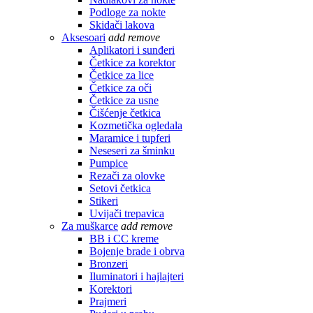
Podloge za nokte
Skidači lakova
Aksesoari
add
remove
Aplikatori i sunđeri
Četkice za korektor
Četkice za lice
Četkice za oči
Četkice za usne
Čišćenje četkica
Kozmetička ogledala
Maramice i tupferi
Neseseri za šminku
Pumpice
Rezači za olovke
Setovi četkica
Stikeri
Uvijači trepavica
Za muškarce
add
remove
BB i CC kreme
Bojenje brade i obrva
Bronzeri
Iluminatori i hajlajteri
Korektori
Prajmeri