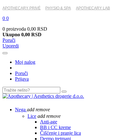
APOTHECARY PRIVÉ
PHYSIO & SPA
APOTHECARY LAB
0
0
0 proizvoda
0,00 RSD
Ukupno
0,00 RSD
Poruči
Uporedi
Moj nalog
Poruči
Prijava
Nega
add
remove
Lice
add
remove
Anti-age
BB i CC kreme
Čišćenje i pranje lica
Dermo tretmani