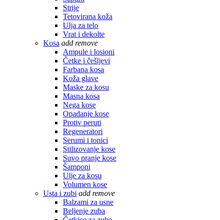
Strije
Tetovirana koža
Ulja za telo
Vrat i dekolte
Kosa
add
remove
Ampule i losioni
Četke i češljevi
Farbana kosa
Koža glave
Maske za kosu
Masna kosa
Nega kose
Opadanje kose
Protiv peruti
Regeneratori
Serumi i tonici
Stilizovanje kose
Suvo pranje kose
Šamponi
Ulje za kosu
Volumen kose
Usta i zubi
add
remove
Balzami za usne
Beljenje zuba
Četkice za zube