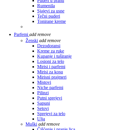
Puderi u prahu
Rumenila
Sjajevi za usne
Tečni puderi
Tonirane kreme
Parfemi
add
remove
Ženski
add
remove
Dezodoransi
Kreme za ruke
Kupanje i tuširanje
Losioni za telo
Mirisi i parfemi
Mirisi za kosu
Mirisni prajmeri
Mistovi
Niche parfemi
Pilinzi
Putni sprejevi
Sapuni
Setovi
Sprejevi za telo
Ulja
Muški
add
remove
Čišćenje i pranje lica