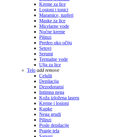
Kreme za lice
Losioni i tonici
Maramice, tupferi
Maske za lice
Micelarne vode
Noćne kreme
Pilinzi
Predeo oko očiju
Setovi
Serumi
Termalne vode
Ulja za lice
Telo
add
remove
Celulit
Depilacija
Dezodoransi
Intimna nega
Koža izložena laseru
Kreme i losioni
Kupke
Nega grudi
Pilinzi
Posle depilacije
Pranje tela
Sapuni