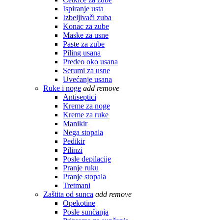
Ispiranje usta
Izbeljivači zuba
Konac za zube
Maske za usne
Paste za zube
Piling usana
Predeo oko usana
Serumi za usne
Uvećanje usana
Ruke i noge
add
remove
Antiseptici
Kreme za noge
Kreme za ruke
Manikir
Nega stopala
Pedikir
Pilinzi
Posle depilacije
Pranje ruku
Pranje stopala
Tretmani
Zaštita od sunca
add
remove
Opekotine
Posle sunčanja