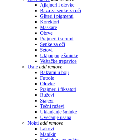
Ajlajneri i olovke
Baza za senke za oči
Gliteri i pigmenti
Korektori
Maskare
Obrve
Prajmeri i serumi
Senke za oči
Setovi
Ukljanjanje šminke
Veštačke trepavice
Usne
add
remove
Balzami u boji
Futrole
Olovke
Prajmeri i fiksatori
Ruževi
Sjajevi
Tečni ruževi
Uklanjanje šminke
Uvećanje usana
Nokti
add
remove
Lakovi
Manikir
Nadlakovi za nokte