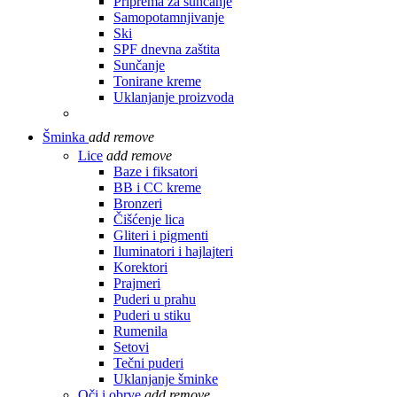
Priprema za sunčanje
Samopotamnjivanje
Ski
SPF dnevna zaštita
Sunčanje
Tonirane kreme
Uklanjanje proizvoda
Šminka
add
remove
Lice
add
remove
Baze i fiksatori
BB i CC kreme
Bronzeri
Čišćenje lica
Gliteri i pigmenti
Iluminatori i hajlajteri
Korektori
Prajmeri
Puderi u prahu
Puderi u stiku
Rumenila
Setovi
Tečni puderi
Uklanjanje šminke
Oči i obrve
add
remove