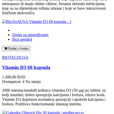
menopauzi ili imaju obilne cikluse, ženama sklonim infekcijama,
koje su na dijetetskom režimu ishrane i koje se bave intenzivnom
fizičkom aktivnošću.
Dodaj za upoređivanje
Brzi pregled
Dodaj u korpu
BIOTECHUSA
Vitamin D3 60 kapsula
Cena
1.490,00 RSD
Dostupnost:
4 Na stanju
2000 internacionalnih jedinica vitamina D3 (50 µg) po tableti, za
bolji imunitet, dobru apsorpciju kalcijuma i fosfora, zdrave kosti.
Vitamin D3 doprinosi normalnoj apsorpciji i upotrebi kalcijuma i
fosfora. Podržava funkcionisanje imunog sistema.