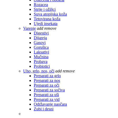
Rozacea
Strije i ožiljci
Suva atopijska koža
Tetovirana koža
Ujedi insekata
Varenje
add
remove
Digestivi
Dijareja
Gasovi
Gorušica
Laksativi
Mučnina
Probava
Probiotici
Uho, grlo, nos, oči
add
remove
Preparati za grlo
Preparati za nos
Preparati za oči
Preparati za sočiva
Preparati za uši
Preparati za vid
Održavanje naočara
Zubi i desni