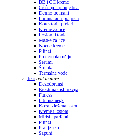
BB i CC kreme
Čišćenje i pranje lica
Dermo tretmani
Iluminatori i prajmeri
Korektori i puderi
Kreme za lice
Losioni i tonici
Maske za lice
Noćne kreme
Pilinzi
Predeo oko očiju
Serumi
Šminka
Termalne vode
Telo
add
remove
Dezodoransi
Erektilna disfunkcija
Fitness
Intimna nega
Koža izložena laseru
Kreme i losioni
Mirisi i parfemi
Pilinzi
Pranje tela
Sapuni