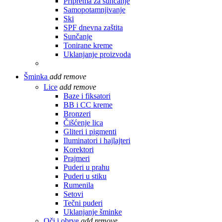
Priprema za sunčanje
Samopotamnjivanje
Ski
SPF dnevna zaštita
Sunčanje
Tonirane kreme
Uklanjanje proizvoda
Šminka
add
remove
Lice
add
remove
Baze i fiksatori
BB i CC kreme
Bronzeri
Čišćenje lica
Gliteri i pigmenti
Iluminatori i hajlajteri
Korektori
Prajmeri
Puderi u prahu
Puderi u stiku
Rumenila
Setovi
Tečni puderi
Uklanjanje šminke
Oči i obrve
add
remove