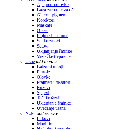
Ajlajneri i olovke
Baza za senke za oči
Gliteri i pigmenti
Korektori
Maskare
Obrve
Prajmeri i serumi
Senke za oči
Setovi
Ukljanjanje šminke
Veštačke trepavice
Usne
add
remove
Balzami u boji
Futrole
Olovke
Prajmeri i fiksatori
Ruževi
Sjajevi
Tečni ruževi
Uklanjanje šminke
Uvećanje usana
Nokti
add
remove
Lakovi
Manikir
Nadlakovi za nokte