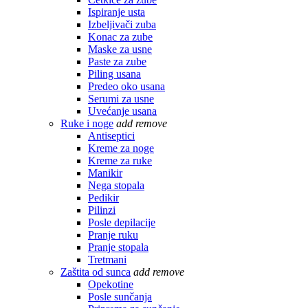
Ispiranje usta
Izbeljivači zuba
Konac za zube
Maske za usne
Paste za zube
Piling usana
Predeo oko usana
Serumi za usne
Uvećanje usana
Ruke i noge
add
remove
Antiseptici
Kreme za noge
Kreme za ruke
Manikir
Nega stopala
Pedikir
Pilinzi
Posle depilacije
Pranje ruku
Pranje stopala
Tretmani
Zaštita od sunca
add
remove
Opekotine
Posle sunčanja