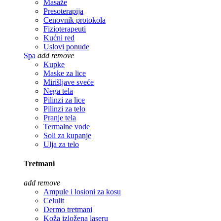
Masaže
Presoterapija
Cenovnik protokola
Fizioterapeuti
Kućni red
Uslovi ponude
Spa
add
remove
Kupke
Maske za lice
Mirišljave sveće
Nega tela
Pilinzi za lice
Pilinzi za telo
Pranje tela
Termalne vode
Soli za kupanje
Ulja za telo
Tretmani
add
remove
Ampule i losioni za kosu
Celulit
Dermo tretmani
Koža izložena laseru