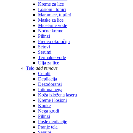
Kreme za lice
Losioni i tonici
Maramice, tupferi
Maske za lice
Micelarne vode
Noćne kreme
Pilinzi
Predeo oko očiju
Setovi
Serumi
Termalne vode
Ulja za lice
Telo
add
remove
Celulit
Depilacija
Dezodoransi
Intimna nega
Koža izložena laseru
Kreme i losioni
Kupke
Nega grudi
Pilinzi
Posle depilacije
Pranje tela
Sapuni