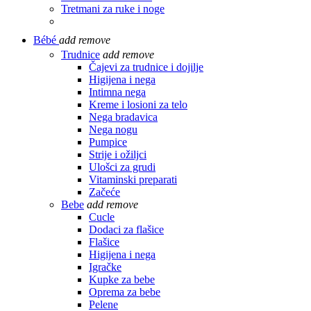
Tretmani za ruke i noge
Bébé
add
remove
Trudnice
add
remove
Čajevi za trudnice i dojilje
Higijena i nega
Intimna nega
Kreme i losioni za telo
Nega bradavica
Nega nogu
Pumpice
Strije i ožiljci
Ulošci za grudi
Vitaminski preparati
Začeće
Bebe
add
remove
Cucle
Dodaci za flašice
Flašice
Higijena i nega
Igračke
Kupke za bebe
Oprema za bebe
Pelene