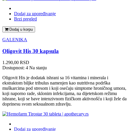
Dodaj za upoređivanje
Brzi pregled
Dodaj u korpu
GALENIKA
Oligovit His 30 kapsula
Cena
1.290,00 RSD
Dostupnost:
4 Na stanju
Oligovit His je dodatak ishrani sa 16 vitamina i minerala i
ekstraktom biljke tribulus namenjen kao nutritivna podrška
muškarcima pod stresom i koji osećaju simptome hroničnog umora,
koji naporno rade, sklonim infekcijama, na dijetetskom režimu
ishrane, koji se bave intenzivnom fizičkom aktivnošću i koji žele da
doprinesu svom seksualnom zdravlju.
Dodaj za upoređivanje