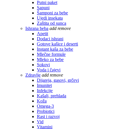
Putni paket
Sapuni
Šamponi za bebe
Ujedi insekata
Zaštita od sunca
Ishrana beba
add
remove
Apetit
Dodaci ishrani
Gotove kašice i deserti
Instant kaša za bebe
Mlečne formule
Mleko za bebe
Sokovi
Voda i čajevi
Zdravlje
add
remove
Dijareja, gasovi, grčevi
Imunitet
Infekcije
Kašalj, prehlada
Koža
Omega-3
Probiotici
Rast i razvoj
Vid
Vitamini