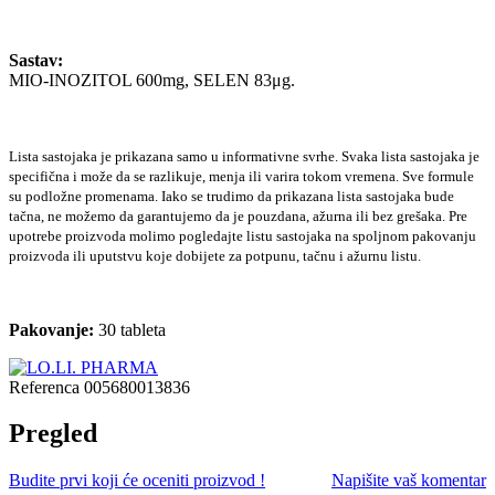
Sastav:
MIO-INOZITOL 600mg, SELEN 83μg.
Lista sastojaka je prikazana samo u informativne svrhe. Svaka lista sastojaka je
specifična i može da se razlikuje, menja ili varira tokom vremena. Sve formule
su podložne promenama. Iako se trudimo da prikazana lista sastojaka bude
tačna, ne možemo da garantujemo da je pouzdana, ažurna ili bez grešaka. Pre
upotrebe proizvoda molimo pogledajte listu sastojaka na spoljnom pakovanju
proizvoda ili uputstvu koje dobijete za potpunu, tačnu i ažurnu listu.
Pakovanje:
30 tableta
Referenca
005680013836
Pregled
Budite prvi koji će oceniti proizvod !
Napišite vaš komentar