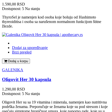
Cena
1.590,00 RSD
Dostupnost:
5 Na stanju
ThyroSel je namenjen kod osoba koje boluju od Hashimoto
thyreoiditisa i osoba sa narušenom normalnom funkcijom štitne
žlezde.
Dodaj za upoređivanje
Brzi pregled
Dodaj u korpu
GALENIKA
Oligovit Her 30 kapsula
Cena
1.290,00 RSD
Dostupnost:
5 Na stanju
Oligovit Her su sa 19 vitamina i minerala, namenjen kao nutritivna
podrška ženama. Preporučuje se ženama koje su pod stresom i koje
osećaju simptome hroničnog umora, koje naporno rade, koje su u