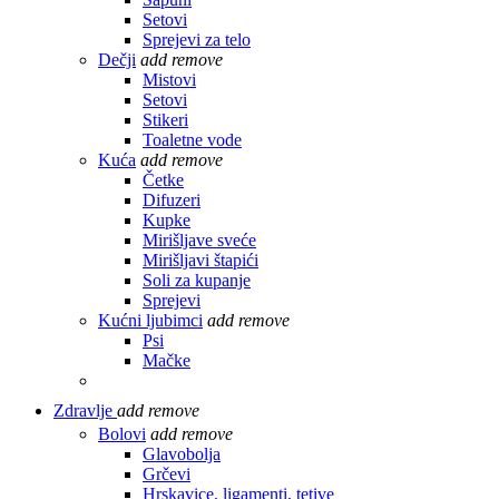
Setovi
Sprejevi za telo
Dečji
add
remove
Mistovi
Setovi
Stikeri
Toaletne vode
Kuća
add
remove
Četke
Difuzeri
Kupke
Mirišljave sveće
Mirišljavi štapići
Soli za kupanje
Sprejevi
Kućni ljubimci
add
remove
Psi
Mačke
Zdravlje
add
remove
Bolovi
add
remove
Glavobolja
Grčevi
Hrskavice, ligamenti, tetive