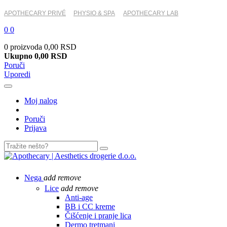
APOTHECARY PRIVÉ
PHYSIO & SPA
APOTHECARY LAB
0
0
0 proizvoda
0,00 RSD
Ukupno
0,00 RSD
Poruči
Uporedi
Moj nalog
Poruči
Prijava
Nega
add
remove
Lice
add
remove
Anti-age
BB i CC kreme
Čišćenje i pranje lica
Dermo tretmani