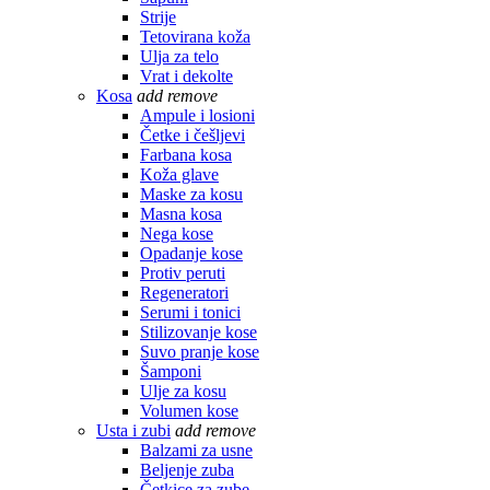
Strije
Tetovirana koža
Ulja za telo
Vrat i dekolte
Kosa
add
remove
Ampule i losioni
Četke i češljevi
Farbana kosa
Koža glave
Maske za kosu
Masna kosa
Nega kose
Opadanje kose
Protiv peruti
Regeneratori
Serumi i tonici
Stilizovanje kose
Suvo pranje kose
Šamponi
Ulje za kosu
Volumen kose
Usta i zubi
add
remove
Balzami za usne
Beljenje zuba
Četkice za zube