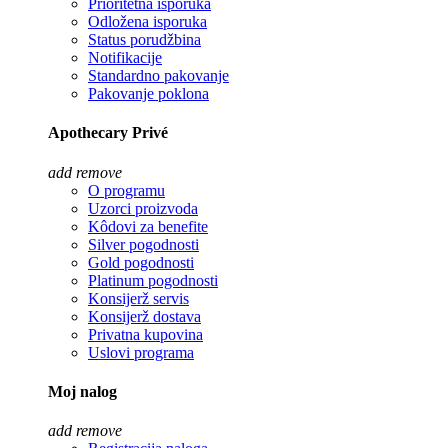
Prioritetna isporuka
Odložena isporuka
Status porudžbina
Notifikacije
Standardno pakovanje
Pakovanje poklona
Apothecary Privé
add
remove
O programu
Uzorci proizvoda
Kôdovi za benefite
Silver pogodnosti
Gold pogodnosti
Platinum pogodnosti
Konsijerž servis
Konsijerž dostava
Privatna kupovina
Uslovi programa
Moj nalog
add
remove