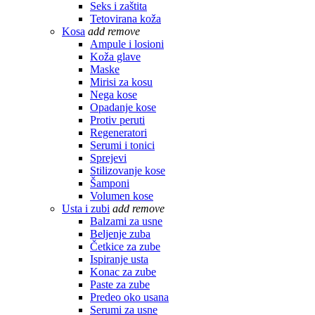
Seks i zaštita
Tetovirana koža
Kosa
add
remove
Ampule i losioni
Koža glave
Maske
Mirisi za kosu
Nega kose
Opadanje kose
Protiv peruti
Regeneratori
Serumi i tonici
Sprejevi
Stilizovanje kose
Šamponi
Volumen kose
Usta i zubi
add
remove
Balzami za usne
Beljenje zuba
Četkice za zube
Ispiranje usta
Konac za zube
Paste za zube
Predeo oko usana
Serumi za usne