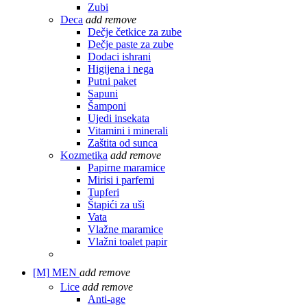
Zubi
Deca
add
remove
Dečje četkice za zube
Dečje paste za zube
Dodaci ishrani
Higijena i nega
Putni paket
Sapuni
Šamponi
Ujedi insekata
Vitamini i minerali
Zaštita od sunca
Kozmetika
add
remove
Papirne maramice
Mirisi i parfemi
Tupferi
Štapići za uši
Vata
Vlažne maramice
Vlažni toalet papir
[M]
MEN
add
remove
Lice
add
remove
Anti-age