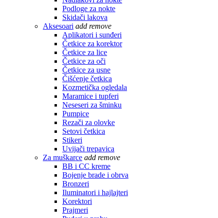
Podloge za nokte
Skidači lakova
Aksesoari
add
remove
Aplikatori i sunđeri
Četkice za korektor
Četkice za lice
Četkice za oči
Četkice za usne
Čišćenje četkica
Kozmetička ogledala
Maramice i tupferi
Neseseri za šminku
Pumpice
Rezači za olovke
Setovi četkica
Stikeri
Uvijači trepavica
Za muškarce
add
remove
BB i CC kreme
Bojenje brade i obrva
Bronzeri
Iluminatori i hajlajteri
Korektori
Prajmeri