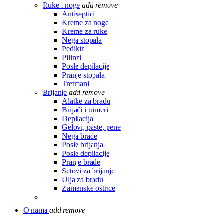
Ruke i noge
add
remove
Antiseptici
Kreme za noge
Kreme za ruke
Nega stopala
Pedikir
Pilinzi
Posle depilacije
Pranje stopala
Tretmani
Brijanje
add
remove
Alatke za bradu
Brijači i trimeri
Depilacija
Gelovi, paste, pene
Nega brade
Posle brijanja
Posle depilacije
Pranje brade
Setovi za brijanje
Ulja za bradu
Zamenske oštrice
O nama
add
remove