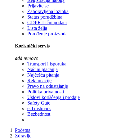
Registracija naloga
Prijavite se
Zaboravljena lozinka
Status porudžbina
GDPR Lični podaci
Lista želja
Poređenje proizvoda
Korisnički servis
add
remove
Transport i isporuka
Načini plaćanja
Najčešća pitanja
Reklamacije
Pravo na odustajanje
Politika privatnosti
Uslovi korišćenja i prodaje
Safety Gate
e-Trustmark
Bezbednost
Početna
Zdravlje