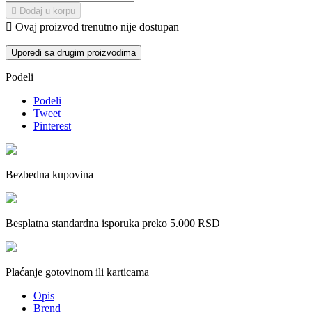

Dodaj u korpu

Ovaj proizvod trenutno nije dostupan
Uporedi sa drugim proizvodima
Podeli
Podeli
Tweet
Pinterest
Bezbedna kupovina
Besplatna standardna isporuka preko 5.000 RSD
Plaćanje gotovinom ili karticama
Opis
Brend