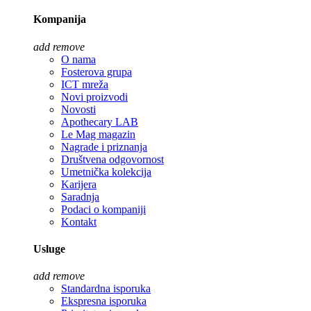
Kompanija
add
remove
O nama
Fosterova grupa
ICT mreža
Novi proizvodi
Novosti
Apothecary LAB
Le Mag magazin
Nagrade i priznanja
Društvena odgovornost
Umetnička kolekcija
Karijera
Saradnja
Podaci o kompaniji
Kontakt
Usluge
add
remove
Standardna isporuka
Ekspresna isporuka