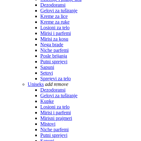
Dezodoransi
Gelovi za tuširanje
Kreme za lice
Kreme za ruke
Losioni za telo
Mirisi i parfemi
Mirisi za kosu
Nega brade
Niche parfemi
Posle brijanja
Putni sprejevi
Sapuni
Setovi
Sprejevi za telo
Uniseks
add
remove
Dezodoransi
Gelovi za tuširanje
Kupke
Losioni za telo
Mirisi i parfemi
Mirisni prajmeri
Mistovi
Niche parfemi
Putni sprejevi
Sapuni