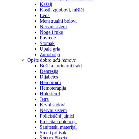
Kašalj
Kosti, zglobovi, mišići
Leđa
Menstrualni bolovi
Nervni sistem
Noge i ruke
Povrede
Stomak
Upala grla
Zubobolja
Opšte dobro
add
remove
Bešika i urinarni trakt
Depresija
Dijabetes
Hemoroidi
Hemoterapija
Holesterol
Jetra
Krvni sudovi
Nervni sistem
Policistični jajnici
Prostata i potencija
Sanitetski materijal
Srce i pritisak
Štitasta žlezda