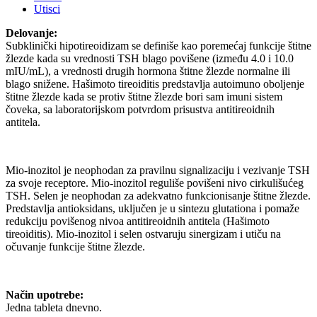
Utisci
Delovanje:
Subklinički hipotireoidizam se definiše kao poremećaj funkcije štitne
žlezde kada su vrednosti TSH blago povišene (između 4.0 i 10.0
mIU/mL), a vrednosti drugih hormona štitne žlezde normalne ili
blago snižene. Hašimoto tireoiditis predstavlja autoimuno oboljenje
štitne žlezde kada se protiv štitne žlezde bori sam imuni sistem
čoveka, sa laboratorijskom potvrdom prisustva antitireoidnih
antitela.
Mio-inozitol je neophodan za pravilnu signalizaciju i vezivanje TSH
za svoje receptore. Mio-inozitol reguliše povišeni nivo cirkulišućeg
TSH. Selen je neophodan za adekvatno funkcionisanje štitne žlezde.
Predstavlja antioksidans, uključen je u sintezu glutationa i pomaže
redukciju povišenog nivoa antitireoidnih antitela (Hašimoto
tireoiditis). Mio-inozitol i selen ostvaruju sinergizam i utiču na
očuvanje funkcije štitne žlezde.
Način upotrebe:
Jedna tableta dnevno.