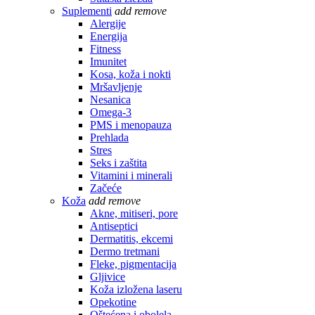
Suplementi
add
remove
Alergije
Energija
Fitness
Imunitet
Kosa, koža i nokti
Mršavljenje
Nesanica
Omega-3
PMS i menopauza
Prehlada
Stres
Seks i zaštita
Vitamini i minerali
Začeće
Koža
add
remove
Akne, mitiseri, pore
Antiseptici
Dermatitis, ekcemi
Dermo tretmani
Fleke, pigmentacija
Gljivice
Koža izložena laseru
Opekotine
Oštećena i obolela