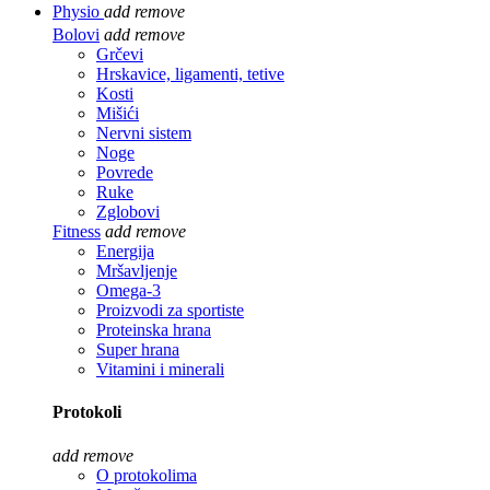
Physio
add
remove
Bolovi
add
remove
Grčevi
Hrskavice, ligamenti, tetive
Kosti
Mišići
Nervni sistem
Noge
Povrede
Ruke
Zglobovi
Fitness
add
remove
Energija
Mršavljenje
Omega-3
Proizvodi za sportiste
Proteinska hrana
Super hrana
Vitamini i minerali
Protokoli
add
remove
O protokolima