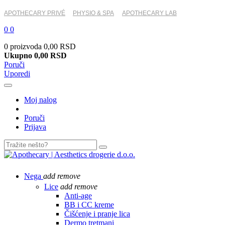
APOTHECARY PRIVÉ
PHYSIO & SPA
APOTHECARY LAB
0
0
0 proizvoda
0,00 RSD
Ukupno
0,00 RSD
Poruči
Uporedi
Moj nalog
Poruči
Prijava
Nega
add
remove
Lice
add
remove
Anti-age
BB i CC kreme
Čišćenje i pranje lica
Dermo tretmani