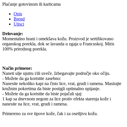
Plaćanje gotovinom ili karticama
Opis
Brend
Utisci
Delovanje:
Momentalno hrani i omekšava kožu. Proizvod je sertiﬁkovano
organskog porekla, dok se lavanda u zgaja u Francuskoj. Miris
100% prirodnog porekla.
Način primene:
Naneti ulje ujutru i/ili uveče. Izbegavajte područje oko očiju.
- Možete da ga koristite zasebno:
Nanesite nekoliko kapi na čisto lice, vrat, grudi i ramena. Masirajte
kružnim pokretima da biste postigli optimalno upijanje.
- Možete da ga koristite da biste pojačali sjaj:
1 kap sa dnevnom negom za lice protiv efekta starenja kože i
nanesite na lice, vrat, grudi i ramena.
Primereno za sve tipove kože, čak i za osetljivu kožu.