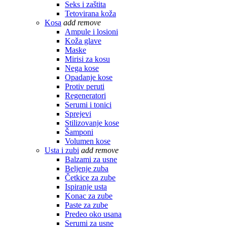
Seks i zaštita
Tetovirana koža
Kosa
add
remove
Ampule i losioni
Koža glave
Maske
Mirisi za kosu
Nega kose
Opadanje kose
Protiv peruti
Regeneratori
Serumi i tonici
Sprejevi
Stilizovanje kose
Šamponi
Volumen kose
Usta i zubi
add
remove
Balzami za usne
Beljenje zuba
Četkice za zube
Ispiranje usta
Konac za zube
Paste za zube
Predeo oko usana
Serumi za usne