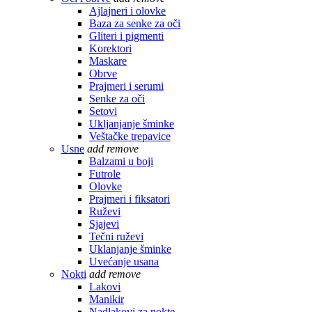
Ajlajneri i olovke
Baza za senke za oči
Gliteri i pigmenti
Korektori
Maskare
Obrve
Prajmeri i serumi
Senke za oči
Setovi
Ukljanjanje šminke
Veštačke trepavice
Usne
add
remove
Balzami u boji
Futrole
Olovke
Prajmeri i fiksatori
Ruževi
Sjajevi
Tečni ruževi
Uklanjanje šminke
Uvećanje usana
Nokti
add
remove
Lakovi
Manikir
Nadlakovi za nokte