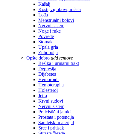
Kašalj
Kosti, zglobovi, mišići
Leđa
Menstrualni bolovi
Nervni sistem
Noge i ruke
Povrede
Stomak
Upala grla
Zubobolja
Opšte dobro
add
remove
Bešika i urinarni trakt
Depresija
Dijabetes
Hemoroidi
Hemoterapija
Holesterol
Jetra
Krvni sudovi
Nervni sistem
Policistični jajnici
Prostata i potencija
Sanitetski materijal
Srce i pritisak
Štitasta žlezda