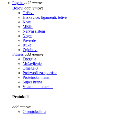
Physio
add
remove
Bolovi
add
remove
Grčevi
Hrskavice, ligamenti, tetive
Kosti
Mišići
Nervni sistem
Noge
Povrede
Ruke
Zglobovi
Fitness
add
remove
Energija
Mršavljenje
Omega-3
Proizvodi za sportiste
Proteinska hrana
Super hrana
Vitamini i minerali
Protokoli
add
remove
O protokolima