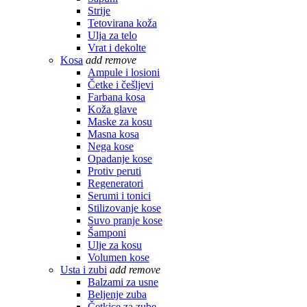
Strije
Tetovirana koža
Ulja za telo
Vrat i dekolte
Kosa
add
remove
Ampule i losioni
Četke i češljevi
Farbana kosa
Koža glave
Maske za kosu
Masna kosa
Nega kose
Opadanje kose
Protiv peruti
Regeneratori
Serumi i tonici
Stilizovanje kose
Suvo pranje kose
Šamponi
Ulje za kosu
Volumen kose
Usta i zubi
add
remove
Balzami za usne
Beljenje zuba
Četkice za zube