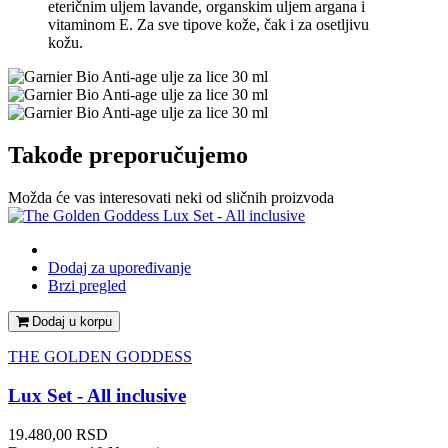
eteričnim uljem lavande, organskim uljem argana i
vitaminom E. Za sve tipove kože, čak i za osetljivu
kožu.
Takođe preporučujemo
Možda će vas interesovati neki od sličnih proizvoda
Dodaj za upoređivanje
Brzi pregled
Dodaj u korpu
THE GOLDEN GODDESS
Lux Set - All inclusive
Cena
19.480,00 RSD