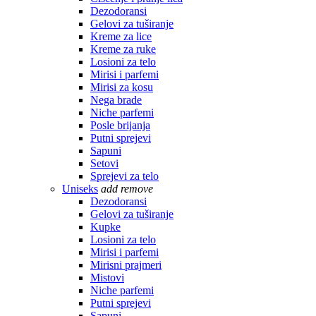
Dezodoransi
Gelovi za tuširanje
Kreme za lice
Kreme za ruke
Losioni za telo
Mirisi i parfemi
Mirisi za kosu
Nega brade
Niche parfemi
Posle brijanja
Putni sprejevi
Sapuni
Setovi
Sprejevi za telo
Uniseks
add
remove
Dezodoransi
Gelovi za tuširanje
Kupke
Losioni za telo
Mirisi i parfemi
Mirisni prajmeri
Mistovi
Niche parfemi
Putni sprejevi
Sapuni