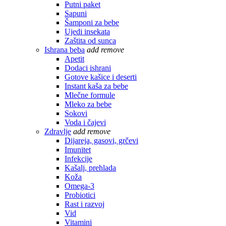
Putni paket
Sapuni
Šamponi za bebe
Ujedi insekata
Zaštita od sunca
Ishrana beba
add
remove
Apetit
Dodaci ishrani
Gotove kašice i deserti
Instant kaša za bebe
Mlečne formule
Mleko za bebe
Sokovi
Voda i čajevi
Zdravlje
add
remove
Dijareja, gasovi, grčevi
Imunitet
Infekcije
Kašalj, prehlada
Koža
Omega-3
Probiotici
Rast i razvoj
Vid
Vitamini