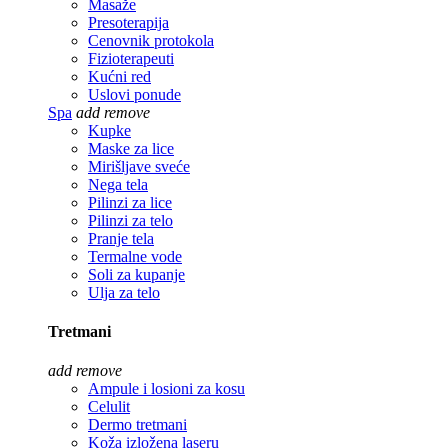
Masaže
Presoterapija
Cenovnik protokola
Fizioterapeuti
Kućni red
Uslovi ponude
Spa
add
remove
Kupke
Maske za lice
Mirišljave sveće
Nega tela
Pilinzi za lice
Pilinzi za telo
Pranje tela
Termalne vode
Soli za kupanje
Ulja za telo
Tretmani
add
remove
Ampule i losioni za kosu
Celulit
Dermo tretmani
Koža izložena laseru