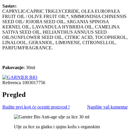
Sastav:
CAPRYLIC/CAPRIC TRIGLYCERIDE, OLEA EUROPAEA
FRUIT OIL / OLIVE FRUIT OIL*, SIMMONDSIA CHINENSIS
SEED OIL/ JOJOBA SEED OIL, ARGANIA SPINOSA
KERNEL OIL, LAVANDULA HYBRIDA OIL, CAMELINA
SATIVA SEED OIL, HELIANTHUS ANNUUS SEED
OIL/SUNFLOWER SEED OIL, CITRIC ACID, TOCOPHEROL,
LINALOOL, GERANIOL, LIMONENE, CITRONELLOL,
PARFUM/FRAGRANCE.
Pakovanje:
30ml
Referenca
1003017756
Pregled
Budite prvi koji će oceniti proizvod !
Napišite vaš komentar
Ulje za lice za glatku i sjajnu kožu s organskim