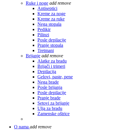
Ruke i noge
add
remove
Antiseptici
Kreme za noge
Kreme za ruke
Nega stopala
Pedikir
Pilinzi
Posle depilacije
Pranje stopala
Tretmani
Brijanje
add
remove
Alatke za bradu
Brijači i trimeri
Depilacija
Gelovi, paste, pene
Nega brade
Posle brijanja
Posle depilacije
Pranje brade
Setovi za brijanje
Ulja za bradu
Zamenske oštrice
O nama
add
remove