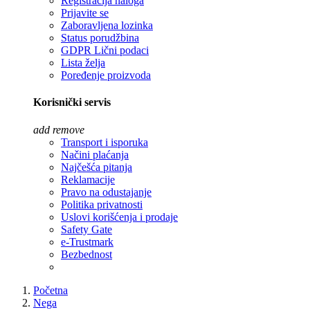
Registracija naloga
Prijavite se
Zaboravljena lozinka
Status porudžbina
GDPR Lični podaci
Lista želja
Poređenje proizvoda
Korisnički servis
add
remove
Transport i isporuka
Načini plaćanja
Najčešća pitanja
Reklamacije
Pravo na odustajanje
Politika privatnosti
Uslovi korišćenja i prodaje
Safety Gate
e-Trustmark
Bezbednost
Početna
Nega