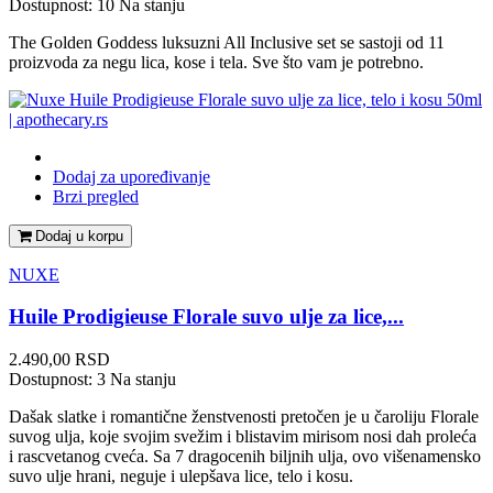
Dostupnost:
10 Na stanju
The Golden Goddess luksuzni All Inclusive set se sastoji od 11
proizvoda za negu lica, kose i tela. Sve što vam je potrebno.
Dodaj za upoređivanje
Brzi pregled
Dodaj u korpu
NUXE
Huile Prodigieuse Florale suvo ulje za lice,...
Cena
2.490,00 RSD
Dostupnost:
3 Na stanju
Dašak slatke i romantične ženstvenosti pretočen je u čaroliju Florale
suvog ulja, koje svojim svežim i blistavim mirisom nosi dah proleća
i rascvetanog cveća. Sa 7 dragocenih biljnih ulja, ovo višenamensko
suvo ulje hrani, neguje i ulepšava lice, telo i kosu.