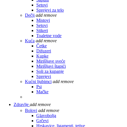
Setovi
Sprejevi za telo
Dečji
add
remove
Mistovi
Setovi
Stikeri
Toaletne vode
Kuća
add
remove
Četke
Difuzeri
Kupke
Mirišljave sveće
Mirišljavi štapići
Soli za kupanje
Sprejevi
Kućni ljubimci
add
remove
Psi
Mačke
Zdravlje
add
remove
Bolovi
add
remove
Glavobolja
Grčevi
Hrskavice, ligamenti, tetive