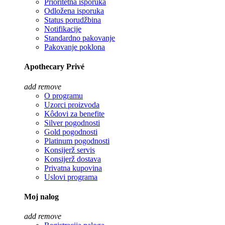
Prioritetna isporuka
Odložena isporuka
Status porudžbina
Notifikacije
Standardno pakovanje
Pakovanje poklona
Apothecary Privé
add
remove
O programu
Uzorci proizvoda
Kôdovi za benefite
Silver pogodnosti
Gold pogodnosti
Platinum pogodnosti
Konsijerž servis
Konsijerž dostava
Privatna kupovina
Uslovi programa
Moj nalog
add
remove