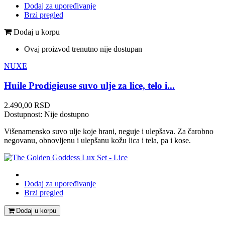
Dodaj za upoređivanje
Brzi pregled
Dodaj u korpu
Ovaj proizvod trenutno nije dostupan
NUXE
Huile Prodigieuse suvo ulje za lice, telo i...
Cena
2.490,00 RSD
Dostupnost:
Nije dostupno
Višenamensko suvo ulje koje hrani, neguje i ulepšava. Za čarobno
negovanu, obnovljenu i ulepšanu kožu lica i tela, pa i kose.
Dodaj za upoređivanje
Brzi pregled
Dodaj u korpu