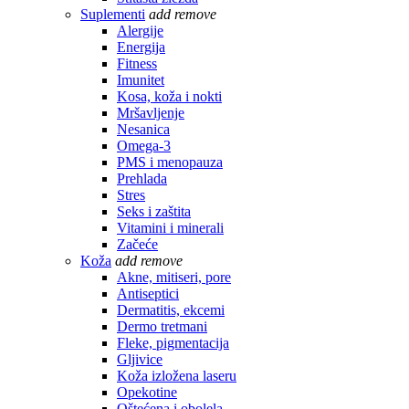
Suplementi
add
remove
Alergije
Energija
Fitness
Imunitet
Kosa, koža i nokti
Mršavljenje
Nesanica
Omega-3
PMS i menopauza
Prehlada
Stres
Seks i zaštita
Vitamini i minerali
Začeće
Koža
add
remove
Akne, mitiseri, pore
Antiseptici
Dermatitis, ekcemi
Dermo tretmani
Fleke, pigmentacija
Gljivice
Koža izložena laseru
Opekotine
Oštećena i obolela