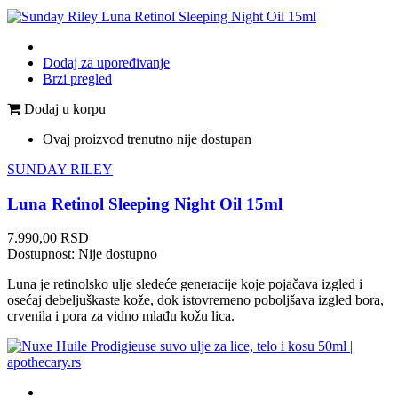
Dodaj za upoređivanje
Brzi pregled
Dodaj u korpu
Ovaj proizvod trenutno nije dostupan
SUNDAY RILEY
Luna Retinol Sleeping Night Oil 15ml
Cena
7.990,00 RSD
Dostupnost:
Nije dostupno
Luna je retinolsko ulje sledeće generacije koje pojačava izgled i
osećaj debeljuškaste kože, dok istovremeno poboljšava izgled bora,
crvenila i pora za vidno mlađu kožu lica.