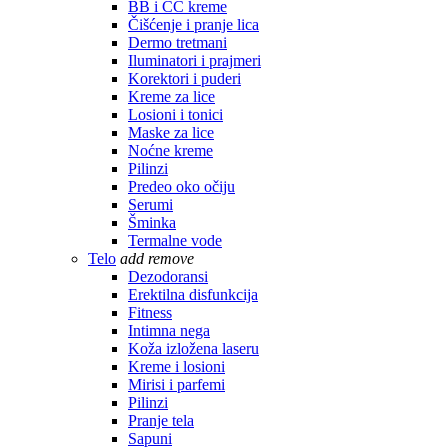
BB i CC kreme
Čišćenje i pranje lica
Dermo tretmani
Iluminatori i prajmeri
Korektori i puderi
Kreme za lice
Losioni i tonici
Maske za lice
Noćne kreme
Pilinzi
Predeo oko očiju
Serumi
Šminka
Termalne vode
Telo
add
remove
Dezodoransi
Erektilna disfunkcija
Fitness
Intimna nega
Koža izložena laseru
Kreme i losioni
Mirisi i parfemi
Pilinzi
Pranje tela
Sapuni