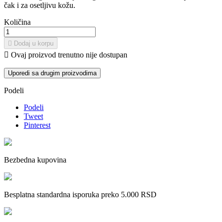
čak i za osetljivu kožu.
Količina

Dodaj u korpu

Ovaj proizvod trenutno nije dostupan
Uporedi sa drugim proizvodima
Podeli
Podeli
Tweet
Pinterest
Bezbedna kupovina
Besplatna standardna isporuka preko 5.000 RSD