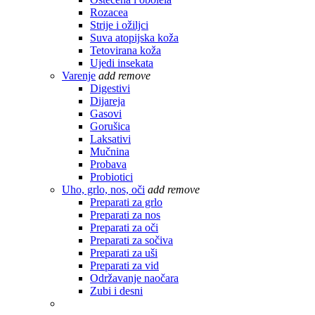
Rozacea
Strije i ožiljci
Suva atopijska koža
Tetovirana koža
Ujedi insekata
Varenje
add
remove
Digestivi
Dijareja
Gasovi
Gorušica
Laksativi
Mučnina
Probava
Probiotici
Uho, grlo, nos, oči
add
remove
Preparati za grlo
Preparati za nos
Preparati za oči
Preparati za sočiva
Preparati za uši
Preparati za vid
Održavanje naočara
Zubi i desni