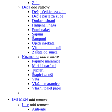
Zubi
Deca
add
remove
Dečje četkice za zube
Dečje paste za zube
Dodaci ishrani
Higijena i nega
Putni paket
Sapuni
Šamponi
Ujedi insekata
Vitamini i minerali
Zaštita od sunca
Kozmetika
add
remove
Papirne maramice
Mirisi i parfemi
Tupferi
Štapići za uši
Vata
Vlažne maramice
Vlažni toalet papir
[M]
MEN
add
remove
Lice
add
remove
Anti-age