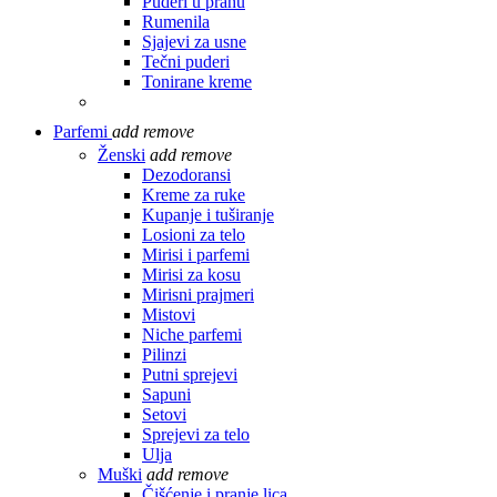
Puderi u prahu
Rumenila
Sjajevi za usne
Tečni puderi
Tonirane kreme
Parfemi
add
remove
Ženski
add
remove
Dezodoransi
Kreme za ruke
Kupanje i tuširanje
Losioni za telo
Mirisi i parfemi
Mirisi za kosu
Mirisni prajmeri
Mistovi
Niche parfemi
Pilinzi
Putni sprejevi
Sapuni
Setovi
Sprejevi za telo
Ulja
Muški
add
remove
Čišćenje i pranje lica