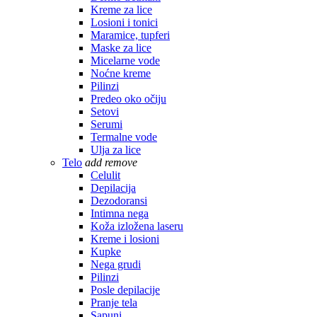
Kreme za lice
Losioni i tonici
Maramice, tupferi
Maske za lice
Micelarne vode
Noćne kreme
Pilinzi
Predeo oko očiju
Setovi
Serumi
Termalne vode
Ulja za lice
Telo
add
remove
Celulit
Depilacija
Dezodoransi
Intimna nega
Koža izložena laseru
Kreme i losioni
Kupke
Nega grudi
Pilinzi
Posle depilacije
Pranje tela
Sapuni