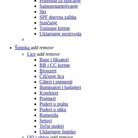
Priprema za sunčanje
Samopotamnjivanje
Ski
SPF dnevna zaštita
Sunčanje
Tonirane kreme
Uklanjanje proizvoda
Šminka
add
remove
Lice
add
remove
Baze i fiksatori
BB i CC kreme
Bronzeri
Čišćenje lica
Gliteri i pigmenti
Iluminatori i hajlajteri
Korektori
Prajmeri
Puderi u prahu
Puderi u stiku
Rumenila
Setovi
Tečni puderi
Uklanjanje šminke
Oči i obrve
add
remove