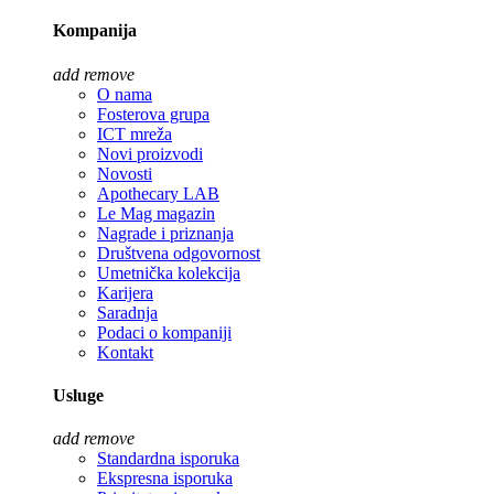
Kompanija
add
remove
O nama
Fosterova grupa
ICT mreža
Novi proizvodi
Novosti
Apothecary LAB
Le Mag magazin
Nagrade i priznanja
Društvena odgovornost
Umetnička kolekcija
Karijera
Saradnja
Podaci o kompaniji
Kontakt
Usluge
add
remove
Standardna isporuka
Ekspresna isporuka