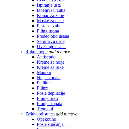
Ispiranje usta
Izbeljivači zuba
Konac za zube
Maske za usne
Paste za zube
Piling usana
Predeo oko usana
Serumi za usne
Uvećanje usana
Ruke i noge
add
remove
Antiseptici
Kreme za noge
Kreme za ruke
Manikir
Nega stopala
Pedikir
Pilinzi
Posle depilacije
Pranje ruku
Pranje stopala
Tretmani
Zaštita od sunca
add
remove
Opekotine
Posle sunčanja