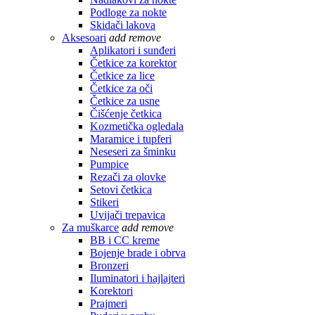
Podloge za nokte
Skidači lakova
Aksesoari
add
remove
Aplikatori i sunđeri
Četkice za korektor
Četkice za lice
Četkice za oči
Četkice za usne
Čišćenje četkica
Kozmetička ogledala
Maramice i tupferi
Neseseri za šminku
Pumpice
Rezači za olovke
Setovi četkica
Stikeri
Uvijači trepavica
Za muškarce
add
remove
BB i CC kreme
Bojenje brade i obrva
Bronzeri
Iluminatori i hajlajteri
Korektori
Prajmeri