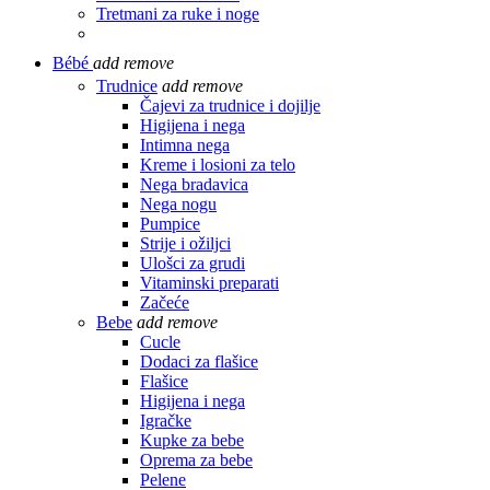
Tretmani za ruke i noge
Bébé
add
remove
Trudnice
add
remove
Čajevi za trudnice i dojilje
Higijena i nega
Intimna nega
Kreme i losioni za telo
Nega bradavica
Nega nogu
Pumpice
Strije i ožiljci
Ulošci za grudi
Vitaminski preparati
Začeće
Bebe
add
remove
Cucle
Dodaci za flašice
Flašice
Higijena i nega
Igračke
Kupke za bebe
Oprema za bebe
Pelene