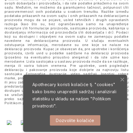
svojih dobavljača i proizvođača, i da iste podatke prikažemo na svom
sajtu. Međutim, ne možemo da garantujemo tačnost, potpunost i/ili
pravovremenost ovih podataka u svakom trenutku. Razlike između
podataka prikazanih na ovom sajtu i onih prikazanih na deklaracijama
proizvoda mogu da se pojave, usled tehničkih i drugih opravdanih
razloga (kao što su, bez ograničavanja samo na unapređenje
recepture i/ili formulacije proizvoda, sastojaka proizvoda, kašnjenja u
dostavljanju informacija od proizvođača i/ili dobavljača i dr.). Podaci
koji su dostupni i objavljeni na ovom sajtu ne zamenjuju podatke
navedene na deklaracijama proizvoda. U slučaju eventualnih
odstupanja informacija, merodavne su one koje se nalaze na
deklaraciji proizvoda. Kupac je obavezan da, pre upotrebe i korišćenja
proizvoda, izvrši uvid u podatke sadržane na deklaraciji proizvoda
(posebno na eventualno prisustvo alergena) i da iste uzme kao
merodavne. Lista sastojaka u sastavu proizvoda može da se razlikuje,
menja ili varira tokom vremena. Pre upotrebe, uvek pogledajte
deklaraciju i pakovanje proizvoda koje dobijete za najnoviju listu
sastojaka. Fotografije, ilustracije, video sadržaji, logotipi, robne
marke, proizvodi i nazivi prikazani i pomenuti na sajtu mogu da budu
ili jesu zaštitni znaci njihovih kompanija. Proizvodi prikazani na sajtu
Apothecary koristi kolačiće tj. "cookies"
predstavljaju deo ponude za poručivanje i ne podrazumeva se da su
dostupni u svakom trenutku. Sve cene su izražene u dinarima (RSD)
kako bismo unapredili sadržaj i analizirali
sa uračunatim PDV-om, dok je poručivanje omogućeno isključivo
statistiku u skladu sa našom
"Politikom
preko sajta. Nastavkom i upotrebom ovog sajta slažete se sa
Politikom privatnosti
i
Uslovima korišćenja i prodaje
.
privatnosti".
Dozvolite kolačiće