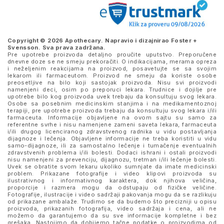
Copyright © 2026 Apothecary. Napravio i dizajnirao
Foster +
Svensson
. Sva prava zadržana.
Pre upotrebe proizvoda detaljno proučite uputstvo. Preporučene
dnevne doze se ne smeju prekoračiti. O indikacijama, merama opreza
i neželjenim reakcijama na proizvod, posavetujte se sa svojim
lekarom ili farmaceutom. Proizvod ne smeju da koriste osobe
preosetljive na bilo koji sastojak proizvoda. Nisu svi proizvodi
namenjeni deci, osim po preporuci lekara. Trudnice i dojilje pre
upotrebe bilo kog proizvoda uvek trebaju da konsultuju svog lekara.
Osobe sa posebnim medicinskim stanjima i na medikamentoznoj
terapiji, pre upotrebe proizvoda trebaju da konsultuju svog lekara i/ili
farmaceuta. Informacije objavljene na ovom sajtu su samo za
referentne svrhe i nisu namenjene zameni saveta lekara, farmaceuta
i/ili drugog licenciranog zdravstvenog radnika u vidu postavljanja
dijagnoze i lečenja. Objavljene informacije ne treba koristiti u vidu
samo-dijagnoze, ili za samostalno lečenje i tumačenje eventualnih
zdravstvenih problema i/ili bolesti. Dodaci ishrani i ostali proizvodi
nisu namenjeni za prevenciju, dijagnozu, tretman i/ili lečenje bolesti.
Uvek se obratite svom lekaru ukoliko sumnjate da imate medicinski
problem. Prikazane fotografije i video klipovi proizvoda su
ilustrativnog i informativnog karaktera, dok njihova veličina,
proporcije i razmera mogu da odstupaju od fizičke veličine.
Fotografije, ilustracije i video sadržaji pakovanja mogu da se razlikuju
od prikazane ambalaže. Trudimo se da budemo što precizniji u opisu
proizvoda, prikazanih fotografija, video sadržaja i cena, ali ne
možemo da garantujemo da su sve informacije kompletne i bez
grešaka. Nastojimo da dobijemo tačne podatke o proizvodima od