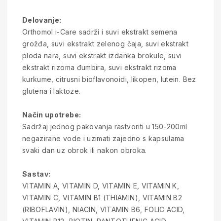
Delovanje:
Orthomol i-Care sadrži i suvi ekstrakt semena
grožđa, suvi ekstrakt zelenog čaja, suvi ekstrakt
ploda nara, suvi ekstrakt izdanka brokule, suvi
ekstrakt rizoma đumbira, suvi ekstrakt rizoma
kurkume, citrusni bioflavonoidi, likopen, lutein. Bez
glutena i laktoze.
Način upotrebe:
Sadržaj jednog pakovanja rastvoriti u 150-200ml
negazirane vode i uzimati zajedno s kapsulama
svaki dan uz obrok ili nakon obroka.
Sastav:
VITAMIN A, VITAMIN D, VITAMIN E, VITAMIN K,
VITAMIN C, VITAMIN B1 (THIAMIN), VITAMIN B2
(RIBOFLAVIN), NIACIN, VITAMIN B6, FOLIC ACID,