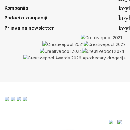
key
Kompanija
key
Podaci o kompaniji
key
Prijava na newsletter