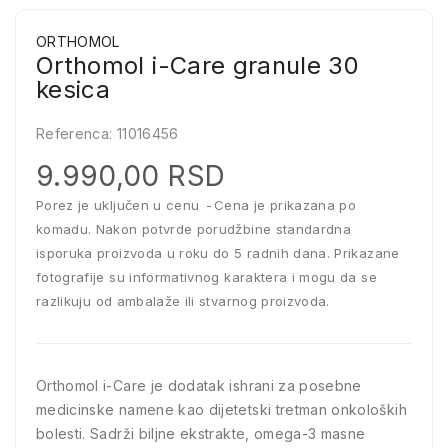
ORTHOMOL
Orthomol i-Care granule 30
kesica
Referenca:
11016456
9.990,00 RSD
Porez je uključen u cenu
Cena je prikazana po
komadu. Nakon potvrde porudžbine standardna
isporuka proizvoda u roku do 5 radnih dana. Prikazane
fotografije su informativnog karaktera i mogu da se
razlikuju od ambalaže ili stvarnog proizvoda.
Orthomol i-Care je dodatak ishrani za posebne
medicinske namene kao dijetetski tretman onkoloških
bolesti. Sadrži biljne ekstrakte, omega-3 masne