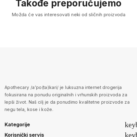
Takođe preporučujemo
Možda će vas interesovati neki od sličnih proizvoda
Apothecary /a’po(tə)kari/ je luksuzna internet drogerija
fokusirana na ponudu originalnih i vrhunskih proizvoda za
lepši život. Naš cilj je da ponudimo kvalitetne proizvode za
negu tela, kose i kože.
key
Kategorije
key
Korisnički servis