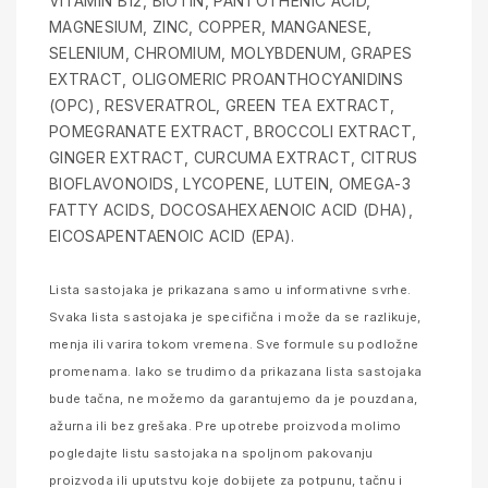
VITAMIN B12, BIOTIN, PANTOTHENIC ACID,
MAGNESIUM, ZINC, COPPER, MANGANESE,
SELENIUM, CHROMIUM, MOLYBDENUM, GRAPES
EXTRACT, OLIGOMERIC PROANTHOCYANIDINS
(OPC), RESVERATROL, GREEN TEA EXTRACT,
POMEGRANATE EXTRACT, BROCCOLI EXTRACT,
GINGER EXTRACT, CURCUMA EXTRACT, CITRUS
BIOFLAVONOIDS, LYCOPENE, LUTEIN, OMEGA-3
FATTY ACIDS, DOCOSAHEXAENOIC ACID (DHA),
EICOSAPENTAENOIC ACID (EPA).
Lista sastojaka je prikazana samo u informativne svrhe.
Svaka lista sastojaka je specifična i može da se razlikuje,
menja ili varira tokom vremena. Sve formule su podložne
promenama. Iako se trudimo da prikazana lista sastojaka
bude tačna, ne možemo da garantujemo da je pouzdana,
ažurna ili bez grešaka. Pre upotrebe proizvoda molimo
pogledajte listu sastojaka na spoljnom pakovanju
proizvoda ili uputstvu koje dobijete za potpunu, tačnu i