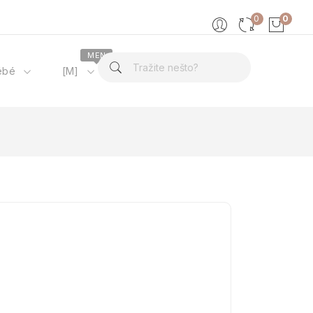
0
0
MEN
ébé
[M]
O nama