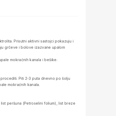
olita. Prisutni aktivni sastojci pokazuju i
vaju grčeve i bolove izazvane upalom
upale mokraćnih kanala i bešike.
 procediti. Piti 2-3 puta dnevno po šolju
pale mokraćnih kanala.
ist peršuna (Petroselini folium), list breze