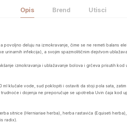
Opis
Brend
Utisci
ja povoljno deluju na izmokravanje, čime se ne remeti balans elektr
ke urinarnih infekcija), a svojim spazmolitičnim dejstvom ublaža
kšanje izmokravanja i ublažavanje bolova i grčeva prisutih kod 
ml klučale vode, sud poklopiti i ostaviti da stoji pola sata, zatim
m trudnoće i dojenja ne preporučuje se upotreba Uvin čaja kod u
ba sitnice (Herniariae herba), herba rastavića (Equiseti herba), l
s radix).