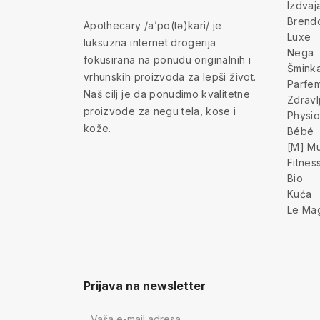
Izdva
Brend
Apothecary /a’po(tə)kari/ je
Luxe
luksuzna internet drogerija
Nega
fokusirana na ponudu originalnih i
Šmink
vrhunskih proizvoda za lepši život.
Parfem
Naš cilj je da ponudimo kvalitetne
Zdravl
proizvode za negu tela, kose i
Physio
kože.
Bébé
[M] Mu
Fitnes
Bio
Kuća
Le Ma
Prijava na newsletter