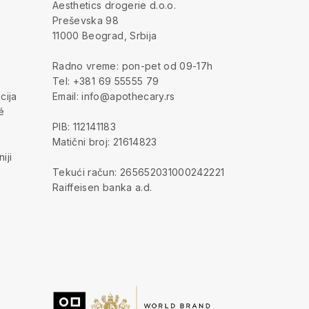
a
Aesthetics drogerie d.o.o.
Preševska 98
11000 Beograd, Srbija
Radno vreme: pon-pet od 09-17h
Tel: +381 69 55555 79
cija
Email: info@apothecary.rs
é
PIB: 112141183
Matični broj: 21614823
iji
Tekući račun: 265652031000242221
Raiffeisen banka a.d.