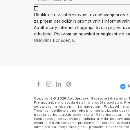
Ukoliko ste zainteresovani, ozna
čavanjem ove 
za prijem periodi
čnih promotivnih i informativni
Apothecary internet drogerija. Svoju prijavu u
otkažete.
Prijavom na newsletter saglasni ste s
Uslovima korišćenja
.
Copyright © 2026 Apothecary. Napravio i dizajnirao
Pre upotrebe proizvoda detaljno proučite uputstvo. Pr
se sa svojim lekarom ili farmaceutom. Proizvod ne sme
Trudnice i dojilje pre upotrebe bilo kog proizvoda uve
trebaju da konsultuju svog lekara i/ili farmaceuta. I
licenciranog zdravstvenog radnika u vidu postavljanj
eventualnih zdravstvenih problema i/ili bolesti. Dodaci 
sumnjate da imate medicinski problem. Prikazane fotog