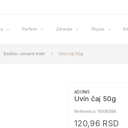
ka
Parfemi
Zdravlje
Physio
B
Bešika i urinarni trakt
Uvin čaj 50g
ADONIS
Uvin čaj 50g
Referenca:
11008688
120,96 RSD