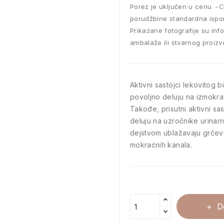
Porez je uključen u cenu
C
porudžbine standardna ispo
Prikazane fotografije su inf
ambalaže ili stvarnog proizv
Aktivni sastojci lekovitog b
povoljno deluju na izmokrav
Takođe, prisutni aktivni sa
deluju na uzročnike urinarn
dejstvom ublažavaju grčev
mokraćnih kanala.
D