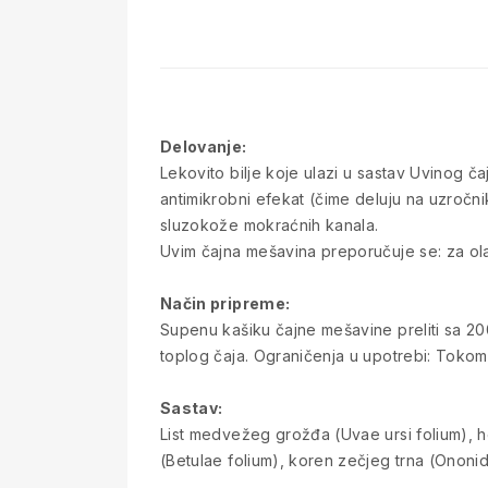
Delovanje:
Lekovito bilje koje ulazi u sastav Uvinog ča
antimikrobni efekat (čime deluju na uzročni
sluzokože mokraćnih kanala.
Uvim čajna mešavina preporučuje se: za ola
Način pripreme:
Supenu kašiku čajne mešavine preliti sa 200 
toplog čaja. Ograničenja u upotrebi: Toko
Sastav:
List medvežeg grožđa (Uvae ursi folium), her
(Betulae folium), koren zečjeg trna (Ononidi