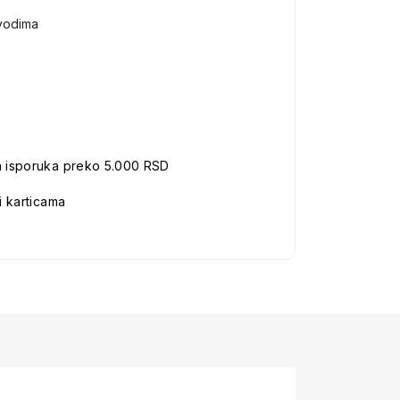
vodima
a isporuka preko 5.000 RSD
i karticama