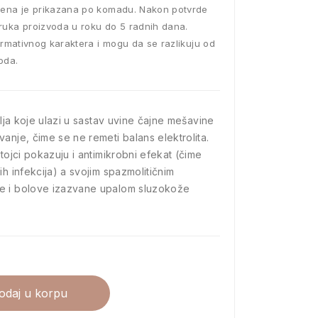
ena je prikazana po komadu. Nakon potvrde
ruka proizvoda u roku do 5 radnih dana.
ormativnog karaktera i mogu da se razlikuju od
oda.
ilja koje ulazi u sastav uvine čajne mešavine
anje, čime se ne remeti balans elektrolita.
stojci pokazuju i antimikrobni efekat (čime
ih infekcija) a svojim spazmolitičnim
e i bolove izazvane upalom sluzokože
odaj u korpu