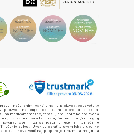
preza i neželjenim reakcijama na proizvod, posavetujte
vi proizvodi namenjeni deci, osim po preporuci lekara.
a i na medikamentoznoj terapiji, pre upotrebe proizvoda
amenjene zameni saveta lekara, farmaceuta i/ili drugog
samo-dijagnoze, ili za samostalno lečenje i tumačenje
ili lečenje bolesti. Uvek se obratite svom lekaru ukoliko
ra, dok njihova veličina, proporcije i razmera mogu da