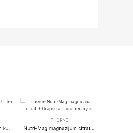
A
THORNE
Brusnica 51% čaj (20 filter kesica)
Nutri-Mag magnezijum citrat 90 kapsula
8