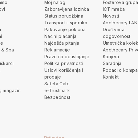
jamo
Moj nalog
Fosterova grup
ovi
Zaboravljena lozinka
ICT mreža
Status porudžbina
Novosti
Transport i isporuka
Apothecary LAB
a
Pakovanje poklona
Društvena
i
Načini plaćanja
odgovornost
je
Najčešća pitanja
Umetnička kolek
 & Spa
Reklamacije
Apothecary Priv
Pravo na odustajanje
Karijera
škarci
Politika privatnosti
Saradnja
s
Uslovi korišćenja i
Podaci o kompan
prodaje
Kontakt
Safety Gate
g magazin
e-Trustmark
Bezbednost