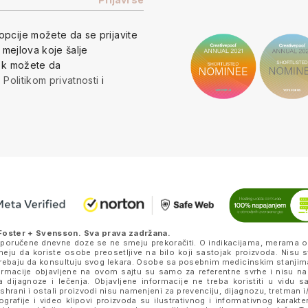
opcije
možete da se prijavite
h mejlova koje šalje
vek možete da
a
Politikom privatnosti
i
Foster + Svensson
. Sva prava zadržana.
eporučene dnevne doze se ne smeju prekoračiti. O indikacijama, merama o
ju da koriste osobe preosetljive na bilo koji sastojak proizvoda. Nisu s
k trebaju da konsultuju svog lekara. Osobe sa posebnim medicinskim stanjim
nformacije objavljene na ovom sajtu su samo za referentne svrhe i nisu n
a dijagnoze i lečenja. Objavljene informacije ne treba koristiti u vidu 
ishrani i ostali proizvodi nisu namenjeni za prevenciju, dijagnozu, tretman i/
rafije i video klipovi proizvoda su ilustrativnog i informativnog karakte