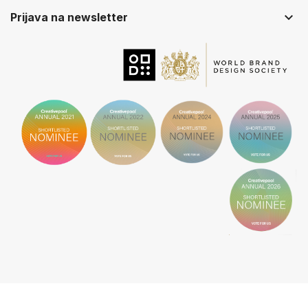
keyboard_arrow_down
Prijava na newsletter