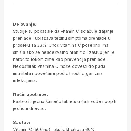
Delovanje:
Studije su pokazale da vitamin C skraćuje trajanje
prehlade i ublažava težinu simptoma prehlade u
proseku za 23%. Unos vitamina C posebno ima
smisla ako se neadekvatno hranimo i zastupljen je
naročito tokom zime kao prevencija prehlade.
Nedostatak vitamina C može dovesti do pada
imuniteta i povećane podložnosti organizma
infekcijama.
Način upotrebe:
Rastvoriti jednu šumeću tabletu u čaši vode i popiti
jednom dnevno.
Sastav:
Vitamin C (500mg), ekstrakt citrusa 60%