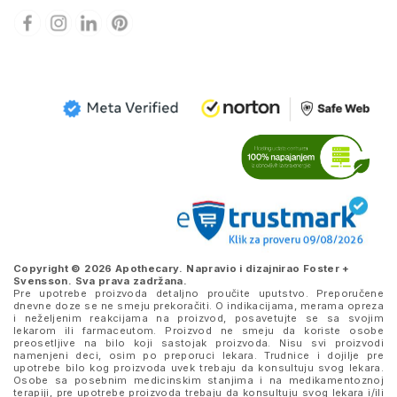
Copyright © 2026 Apothecary. Napravio i dizajnirao
Foster +
Svensson
. Sva prava zadržana.
Pre upotrebe proizvoda detaljno proučite uputstvo. Preporučene
dnevne doze se ne smeju prekoračiti. O indikacijama, merama opreza
i neželjenim reakcijama na proizvod, posavetujte se sa svojim
lekarom ili farmaceutom. Proizvod ne smeju da koriste osobe
preosetljive na bilo koji sastojak proizvoda. Nisu svi proizvodi
namenjeni deci, osim po preporuci lekara. Trudnice i dojilje pre
upotrebe bilo kog proizvoda uvek trebaju da konsultuju svog lekara.
Osobe sa posebnim medicinskim stanjima i na medikamentoznoj
terapiji, pre upotrebe proizvoda trebaju da konsultuju svog lekara i/ili