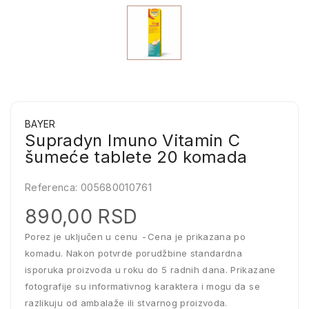
BAYER
Supradyn Imuno Vitamin C
šumeće tablete 20 komada
Referenca:
005680010761
890,00 RSD
Porez je uključen u cenu
Cena je prikazana po
komadu. Nakon potvrde porudžbine standardna
isporuka proizvoda u roku do 5 radnih dana. Prikazane
fotografije su informativnog karaktera i mogu da se
razlikuju od ambalaže ili stvarnog proizvoda.