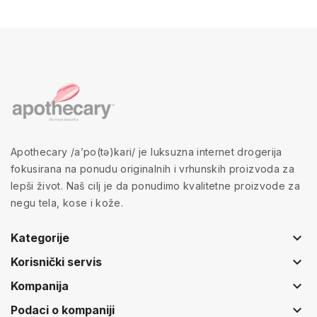
Apothecary /a’po(tə)kari/ je luksuzna internet drogerija
fokusirana na ponudu originalnih i vrhunskih proizvoda za
lepši život. Naš cilj je da ponudimo kvalitetne proizvode za
negu tela, kose i kože.
keyboard_arrow_down
Kategorije
keyboard_arrow_down
Korisnički servis
keyboard_arrow_down
Kompanija
keyboard_arrow_down
Podaci o kompaniji