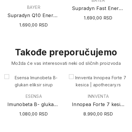
BAYER
BAYER
Supradyn Fast Energija 10 kesica
Supradyn Q10 Energija šumeće tablete 15 komada
1.690,00 RSD
1.690,00 RSD
Takođe preporučujemo
Možda će vas interesovati neki od sličnih proizvoda
ESENSA
INNVENTA
Imunobeta B- glukan eliksir sirup
Innopea Forte 7 kesica
1.080,00 RSD
8.990,00 RSD