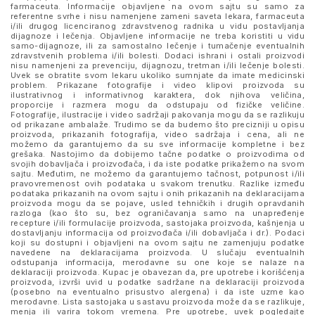
farmaceuta. Informacije objavljene na ovom sajtu su samo za
referentne svrhe i nisu namenjene zameni saveta lekara, farmaceuta
i/ili drugog licenciranog zdravstvenog radnika u vidu postavljanja
dijagnoze i lečenja. Objavljene informacije ne treba koristiti u vidu
samo-dijagnoze, ili za samostalno lečenje i tumačenje eventualnih
zdravstvenih problema i/ili bolesti. Dodaci ishrani i ostali proizvodi
nisu namenjeni za prevenciju, dijagnozu, tretman i/ili lečenje bolesti.
Uvek se obratite svom lekaru ukoliko sumnjate da imate medicinski
problem. Prikazane fotografije i video klipovi proizvoda su
ilustrativnog i informativnog karaktera, dok njihova veličina,
proporcije i razmera mogu da odstupaju od fizičke veličine.
Fotografije, ilustracije i video sadržaji pakovanja mogu da se razlikuju
od prikazane ambalaže. Trudimo se da budemo što precizniji u opisu
proizvoda, prikazanih fotografija, video sadržaja i cena, ali ne
možemo da garantujemo da su sve informacije kompletne i bez
grešaka. Nastojimo da dobijemo tačne podatke o proizvodima od
svojih dobavljača i proizvođača, i da iste podatke prikažemo na svom
sajtu. Međutim, ne možemo da garantujemo tačnost, potpunost i/ili
pravovremenost ovih podataka u svakom trenutku. Razlike između
podataka prikazanih na ovom sajtu i onih prikazanih na deklaracijama
proizvoda mogu da se pojave, usled tehničkih i drugih opravdanih
razloga (kao što su, bez ograničavanja samo na unapređenje
recepture i/ili formulacije proizvoda, sastojaka proizvoda, kašnjenja u
dostavljanju informacija od proizvođača i/ili dobavljača i dr.). Podaci
koji su dostupni i objavljeni na ovom sajtu ne zamenjuju podatke
navedene na deklaracijama proizvoda. U slučaju eventualnih
odstupanja informacija, merodavne su one koje se nalaze na
deklaraciji proizvoda. Kupac je obavezan da, pre upotrebe i korišćenja
proizvoda, izvrši uvid u podatke sadržane na deklaraciji proizvoda
(posebno na eventualno prisustvo alergena) i da iste uzme kao
merodavne. Lista sastojaka u sastavu proizvoda može da se razlikuje,
menja ili varira tokom vremena. Pre upotrebe, uvek pogledajte