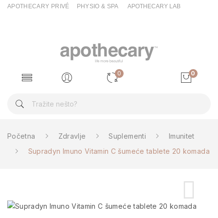
APOTHECARY PRIVÉ
PHYSIO & SPA
APOTHECARY LAB
0
0
Početna
Zdravlje
Suplementi
Imunitet
Supradyn Imuno Vitamin C šumeće tablete 20 komada