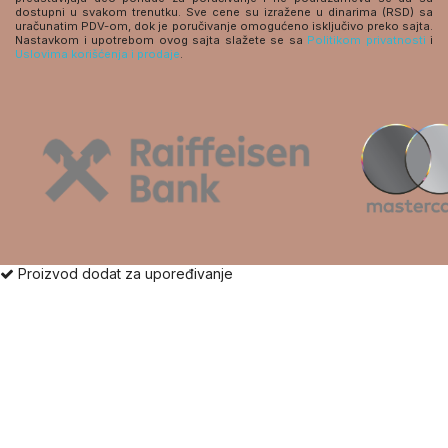
dostupni u svakom trenutku. Sve cene su izražene u dinarima (RSD) sa
uračunatim PDV-om, dok je poručivanje omogućeno isključivo preko sajta.
Nastavkom i upotrebom ovog sajta slažete se sa
Politikom privatnosti
i
Uslovima korišćenja i prodaje
.
Proizvod dodat za upoređivanje