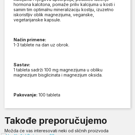
hormona kalcitona, pomaže priliv kalcijuma u kosti i
samim tim optimalnu mineralizaciju kostiju, izuzetno
iskoristljiv oblik magnezijuma, veganske,
vegetarijanske kapsule.
Način primene:
1-3 tablete na dan uz obrok.
Sastav:
1 tableta sadrži 100 mg magnezijuma u obliku
magnezijum bisglicinata i magnezijum oksida.
Pakovanje:
100 tableta
Takođe preporučujemo
Možda će vas interesovati neki od sličnih proizvoda