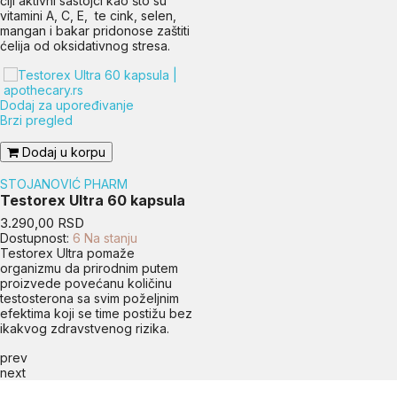
čiji aktivni sastojci kao što su
vitamini A, C, E, te cink, selen,
mangan i bakar pridonose zaštiti
ćelija od oksidativnog stresa.
Dodaj za upoređivanje
Brzi pregled
Dodaj u korpu
STOJANOVIĆ PHARM
Testorex Ultra 60 kapsula
Cena
3.290,00 RSD
Dostupnost:
6 Na stanju
Testorex Ultra pomaže
organizmu da prirodnim putem
proizvede povećanu količinu
testosterona sa svim poželjnim
efektima koji se time postižu bez
ikakvog zdravstvenog rizika.
prev
next