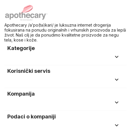
Apothecary /a’po(tə)kari/ je luksuzna internet drogerija
fokusirana na ponudu originalnih i vrhunskih proizvoda za lepši
život. Naš cilj je da ponudimo kvalitetne proizvode za negu
tela, kose i kože.
Kategorije
keyboard_arrow_down
Korisnički servis
keyboard_arrow_down
Kompanija
keyboard_arrow_down
Podaci o kompaniji
keyboard_arrow_down