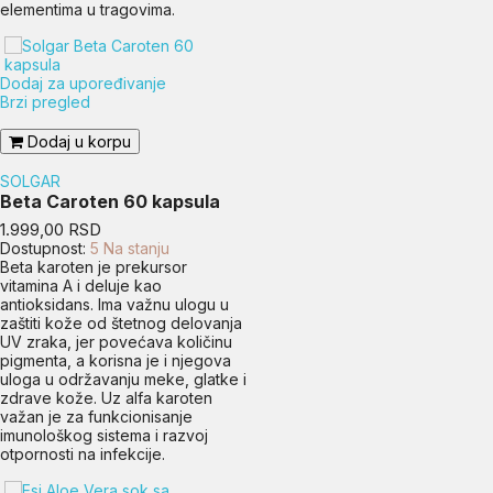
elementima u tragovima.
Dodaj za upoređivanje
Brzi pregled
Dodaj u korpu
SOLGAR
Beta Caroten 60 kapsula
Cena
1.999,00 RSD
Dostupnost:
5 Na stanju
Beta karoten je prekursor
vitamina A i deluje kao
antioksidans. Ima važnu ulogu u
zaštiti kože od štetnog delovanja
UV zraka, jer povećava količinu
pigmenta, a korisna je i njegova
uloga u održavanju meke, glatke i
zdrave kože. Uz alfa karoten
važan je za funkcionisanje
imunološkog sistema i razvoj
otpornosti na infekcije.