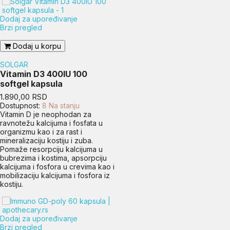
Dodaj za upoređivanje
Brzi pregled
Dodaj u korpu
SOLGAR
Vitamin D3 400IU 100
softgel kapsula
Cena
1.890,00 RSD
Dostupnost:
8 Na stanju
Vitamin D je neophodan za
ravnotežu kalcijuma i fosfata u
organizmu kao i za rast i
mineralizaciju kostiju i zuba.
Pomaže resorpciju kalcijuma u
bubrezima i kostima, apsorpciju
kalcijuma i fosfora u crevima kao i
mobilizaciju kalcijuma i fosfora iz
kostiju.
Dodaj za upoređivanje
Brzi pregled