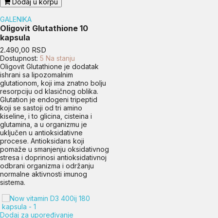
Dodaj u korpu
GALENIKA
Oligovit Glutathione 10
kapsula
Cena
2.490,00 RSD
Dostupnost:
5 Na stanju
Oligovit Glutathione je dodatak
ishrani sa lipozomalnim
glutationom, koji ima znatno bolju
resorpciju od klasičnog oblika.
Glutation je endogeni tripeptid
koji se sastoji od tri amino
kiseline, i to glicina, cisteina i
glutamina, a u organizmu je
uključen u antioksidativne
procese. Antioksidans koji
pomaže u smanjenju oksidativnog
stresa i doprinosi antioksidativnoj
odbrani organizma i održanju
normalne aktivnosti imunog
sistema.
Dodaj za upoređivanje