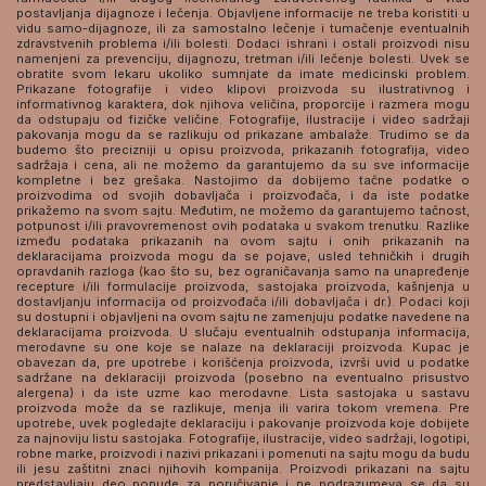
postavljanja dijagnoze i lečenja. Objavljene informacije ne treba koristiti u
vidu samo-dijagnoze, ili za samostalno lečenje i tumačenje eventualnih
zdravstvenih problema i/ili bolesti. Dodaci ishrani i ostali proizvodi nisu
namenjeni za prevenciju, dijagnozu, tretman i/ili lečenje bolesti. Uvek se
obratite svom lekaru ukoliko sumnjate da imate medicinski problem.
Prikazane fotografije i video klipovi proizvoda su ilustrativnog i
informativnog karaktera, dok njihova veličina, proporcije i razmera mogu
da odstupaju od fizičke veličine. Fotografije, ilustracije i video sadržaji
pakovanja mogu da se razlikuju od prikazane ambalaže. Trudimo se da
budemo što precizniji u opisu proizvoda, prikazanih fotografija, video
sadržaja i cena, ali ne možemo da garantujemo da su sve informacije
kompletne i bez grešaka. Nastojimo da dobijemo tačne podatke o
proizvodima od svojih dobavljača i proizvođača, i da iste podatke
prikažemo na svom sajtu. Međutim, ne možemo da garantujemo tačnost,
potpunost i/ili pravovremenost ovih podataka u svakom trenutku. Razlike
između podataka prikazanih na ovom sajtu i onih prikazanih na
deklaracijama proizvoda mogu da se pojave, usled tehničkih i drugih
opravdanih razloga (kao što su, bez ograničavanja samo na unapređenje
recepture i/ili formulacije proizvoda, sastojaka proizvoda, kašnjenja u
dostavljanju informacija od proizvođača i/ili dobavljača i dr.). Podaci koji
su dostupni i objavljeni na ovom sajtu ne zamenjuju podatke navedene na
deklaracijama proizvoda. U slučaju eventualnih odstupanja informacija,
merodavne su one koje se nalaze na deklaraciji proizvoda. Kupac je
obavezan da, pre upotrebe i korišćenja proizvoda, izvrši uvid u podatke
sadržane na deklaraciji proizvoda (posebno na eventualno prisustvo
alergena) i da iste uzme kao merodavne. Lista sastojaka u sastavu
proizvoda može da se razlikuje, menja ili varira tokom vremena. Pre
upotrebe, uvek pogledajte deklaraciju i pakovanje proizvoda koje dobijete
za najnoviju listu sastojaka. Fotografije, ilustracije, video sadržaji, logotipi,
robne marke, proizvodi i nazivi prikazani i pomenuti na sajtu mogu da budu
ili jesu zaštitni znaci njihovih kompanija. Proizvodi prikazani na sajtu
predstavljaju deo ponude za poručivanje i ne podrazumeva se da su