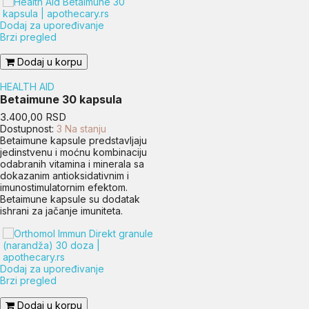
Dodaj za upoređivanje
Brzi pregled
Dodaj u korpu
HEALTH AID
Betaimune 30 kapsula
Cena
3.400,00 RSD
Dostupnost:
3 Na stanju
Betaimune kapsule predstavljaju
jedinstvenu i moćnu kombinaciju
odabranih vitamina i minerala sa
dokazanim antioksidativnim i
imunostimulatornim efektom.
Betaimune kapsule su dodatak
ishrani za jačanje imuniteta.
Dodaj za upoređivanje
Brzi pregled
Dodaj u korpu