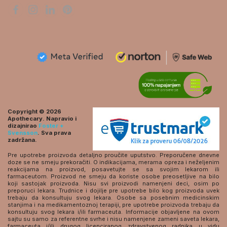
Copyright © 2026
Apothecary. Napravio i
dizajnirao
Foster +
Svensson
. Sva prava
zadržana.
Pre upotrebe proizvoda detaljno proučite uputstvo. Preporučene dnevne
doze se ne smeju prekoračiti. O indikacijama, merama opreza i neželjenim
reakcijama na proizvod, posavetujte se sa svojim lekarom ili
farmaceutom. Proizvod ne smeju da koriste osobe preosetljive na bilo
koji sastojak proizvoda. Nisu svi proizvodi namenjeni deci, osim po
preporuci lekara. Trudnice i dojilje pre upotrebe bilo kog proizvoda uvek
trebaju da konsultuju svog lekara. Osobe sa posebnim medicinskim
stanjima i na medikamentoznoj terapiji, pre upotrebe proizvoda trebaju da
konsultuju svog lekara i/ili farmaceuta. Informacije objavljene na ovom
sajtu su samo za referentne svrhe i nisu namenjene zameni saveta lekara,
farmaceuta i/ili drugog licenciranog zdravstvenog radnika u vidu