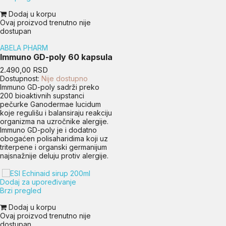
Dodaj u korpu
Ovaj proizvod trenutno nije
dostupan
ABELA PHARM
Immuno GD-poly 60 kapsula
Cena
2.490,00 RSD
Dostupnost:
Nije dostupno
Immuno GD-poly sadrži preko
200 bioaktivnih supstanci
pečurke Ganodermae lucidum
koje regulišu i balansiraju reakciju
organizma na uzročnike alergije.
Immuno GD-poly je i dodatno
obogaćen polisaharidima koji uz
triterpene i organski germanijum
najsnažnije deluju protiv alergije.
Dodaj za upoređivanje
Brzi pregled
Dodaj u korpu
Ovaj proizvod trenutno nije
dostupan