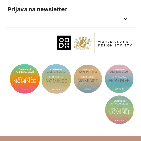
Prijava na newsletter
keyboard_arrow_down