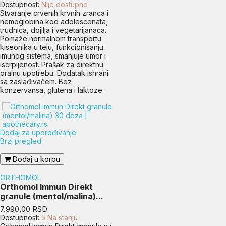
Dostupnost:
Nije dostupno
Stvaranje crvenih krvnih zranca i
hemoglobina kod adolescenata,
trudnica, dojilja i vegetarijanaca.
Pomaže normalnom transportu
kiseonika u telu, funkcionisanju
imunog sistema, smanjuje umor i
iscrpljenost. Prašak za direktnu
oralnu upotrebu. Dodatak ishrani
sa zaslađivačem. Bez
konzervansa, glutena i laktoze.
Dodaj za upoređivanje
Brzi pregled
Dodaj u korpu
ORTHOMOL
Orthomol Immun Direkt
granule (mentol/malina)...
Cena
7.990,00 RSD
Dostupnost:
5 Na stanju