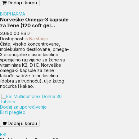
Dodaj u korpu
BIOPHARMA
Norveške Omega-3 kapsule
za žene (120 soft gel...
Cena
3.690,00 RSD
Dostupnost:
5 Na stanju
Čiste, visoko koncentrovane,
molekularno destilovane, omega-
3 esencijalne masne kiseline
specijalno razvijene za žene sa
vitaminima K2, D i E. Norveške
omega-3 kapsule za žene
takođe sadrže folnu kiselinu
(dobra za trudnoću), ulje žutog
noćurka i kakao.
Dodaj za upoređivanje
Brzi pregled
Dodaj u korpu
ESI