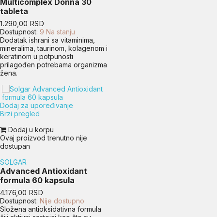
Multicomplex Donna 30
tableta
Cena
1.290,00 RSD
Dostupnost:
9 Na stanju
Dodatak ishrani sa vitaminima,
mineralima, taurinom, kolagenom i
keratinom u potpunosti
prilagođen potrebama organizma
žena.
Dodaj za upoređivanje
Brzi pregled
Dodaj u korpu
Ovaj proizvod trenutno nije
dostupan
SOLGAR
Advanced Antioxidant
formula 60 kapsula
Cena
4.176,00 RSD
Dostupnost:
Nije dostupno
Složena antioksidativna formula