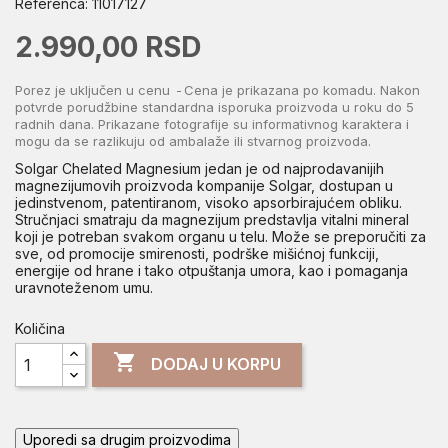
Referenca:
11017127
2.990,00 RSD
Porez je uključen u cenu
Cena je prikazana po komadu. Nakon
potvrde porudžbine standardna isporuka proizvoda u roku do 5
radnih dana. Prikazane fotografije su informativnog karaktera i
mogu da se razlikuju od ambalaže ili stvarnog proizvoda.
Solgar Chelated Magnesium jedan je od najprodavanijih
magnezijumovih proizvoda kompanije Solgar, dostupan u
jedinstvenom, patentiranom, visoko apsorbirajućem obliku.
Stručnjaci smatraju da magnezijum predstavlja vitalni mineral
koji je potreban svakom organu u telu. Može se preporučiti za
sve, od promocije smirenosti, podrške mišićnoj funkciji,
energije od hrane i tako otpuštanja umora, kao i pomaganja
uravnoteženom umu.
Količina

DODAJ U KORPU
Uporedi sa drugim proizvodima