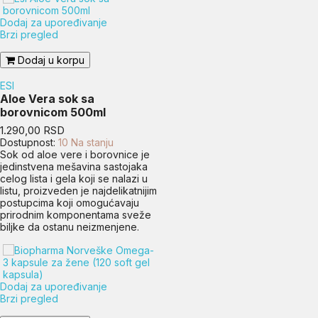
Dodaj za upoređivanje
Brzi pregled
Dodaj u korpu
ESI
Aloe Vera sok sa
borovnicom 500ml
Cena
1.290,00 RSD
Dostupnost:
10 Na stanju
Sok od aloe vere i borovnice je
jedinstvena mešavina sastojaka
celog lista i gela koji se nalazi u
listu, proizveden je najdelikatnijim
postupcima koji omogućavaju
prirodnim komponentama sveže
biljke da ostanu neizmenjene.
Dodaj za upoređivanje
Brzi pregled