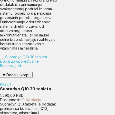
Orthomol Immun Direkt granule su
dodatak ishrani namenjen
svakodnevnoj podršci imunom
sistemu, posebno u periodima
povećanih potreba organizma.
Funkcionisanje odbrambenog
sistema direktno zavisi od
adekvatnog unosa
mikronutrijenata, jer se imune
ćelije brzo obnavljaju i zahtevaju
kontinuirano snabdevanje
vitaminima i mineralima.
Dodaj za upoređivanje
Brzi pregled
Dodaj u korpu
BAYER
Supradyn Q10 30 tableta
Cena
1.590,00 RSD
Dostupnost:
10 Na stanju
Supradyn Q10 tablete je dodatak
prehrani sa koenzimom Q10,
vitaminima, mineralima i