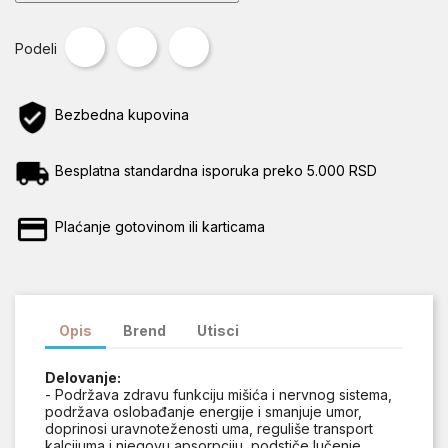
Podeli
Tweet
Pinterest
Podeli
Bezbedna kupovina
Besplatna standardna isporuka preko 5.000 RSD
Plaćanje gotovinom ili karticama
Opis
Brend
Utisci
Delovanje:
- Podržava zdravu funkciju mišića i nervnog sistema,
podržava oslobađanje energije i smanjuje umor,
doprinosi uravnoteženosti uma, reguliše transport
kalcijuma i njegovu apsorpciju, podstiče lučenje