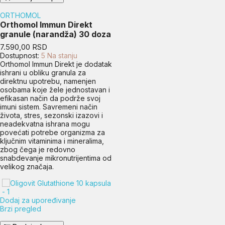
ORTHOMOL
Orthomol Immun Direkt
granule (narandža) 30 doza
Cena
7.590,00 RSD
Dostupnost:
5 Na stanju
Orthomol Immun Direkt je dodatak
ishrani u obliku granula za
direktnu upotrebu, namenjen
osobama koje žele jednostavan i
efikasan način da podrže svoj
imuni sistem. Savremeni način
života, stres, sezonski izazovi i
neadekvatna ishrana mogu
povećati potrebe organizma za
ključnim vitaminima i mineralima,
zbog čega je redovno
snabdevanje mikronutrijentima od
velikog značaja.
Dodaj za upoređivanje
Brzi pregled