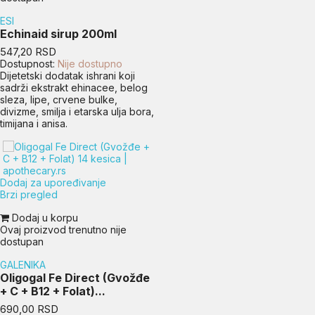
ESI
Echinaid sirup 200ml
Cena
547,20 RSD
Dostupnost:
Nije dostupno
Dijetetski dodatak ishrani koji
sadrži ekstrakt ehinacee, belog
sleza, lipe, crvene bulke,
divizme, smilja i etarska ulja bora,
timijana i anisa.
Dodaj za upoređivanje
Brzi pregled
Dodaj u korpu
Ovaj proizvod trenutno nije
dostupan
GALENIKA
Oligogal Fe Direct (Gvožđe
+ C + B12 + Folat)...
Cena
690,00 RSD