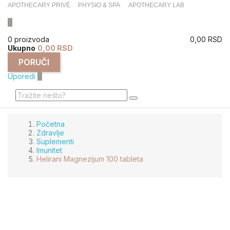
APOTHECARY PRIVÉ
PHYSIO & SPA
APOTHECARY LAB
0
0 proizvoda
0,00 RSD
Ukupno
0,00 RSD
PORUČI
Uporedi
0
Početna
Zdravlje
Suplementi
Imunitet
Helirani Magnezijum 100 tableta