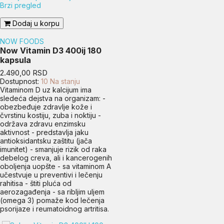
Brzi pregled
Dodaj u korpu
NOW FOODS
Now Vitamin D3 400ij 180
kapsula
Cena
2.490,00 RSD
Dostupnost:
10 Na stanju
Vitaminom D uz kalcijum ima
sledeća dejstva na organizam: -
obezbeđuje zdravlje kože i
čvrstinu kostiju, zuba i noktiju -
održava zdravu enzimsku
aktivnost - predstavlja jaku
antioksidantsku zaštitu (jača
imunitet) - smanjuje rizik od raka
debelog creva, ali i kancerogenih
oboljenja uopšte - sa vitaminom A
učestvuje u preventivi i lečenju
rahitisa - štiti pluća od
aerozagađenja - sa ribljim uljem
(omega 3) pomaže kod lečenja
psorijaze i reumatoidnog artritisa.