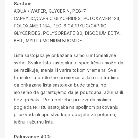
Sastav:
AQUA / WATER, GLYCERIN, PEG-7
CAPRYLIC/CAPRIC GLYCERIDES, POLOXAMER 124,
POLOXAMER 184, PEG-6 CAPRYLIC/CAPRIC
GLYCERIDES, POLYSORBATE 80, DISODIUM EDTA,
BHT, MYRTRIMONIUM BROMIDE.
Lista sastojaka je prikazana samo u informativne
svrhe. Svaka lista sastojaka je specifična i može da
se razlikuje, menja ili varira tokom vremena. Sve
formule su podložne promenama. Iako se trudimo
da prikazana lista sastojaka bude tačna, ne
možemo da garantujemo da je pouzdana, ažurna ili
bez grešaka. Pre upotrebe proizvoda molimo
pogledajte listu sastojaka na spoljnom pakovanju
proizvoda ili uputstvu koje dobijete za potpunu,
tačnu i ažurnu listu.
Pakovanje:
400ml