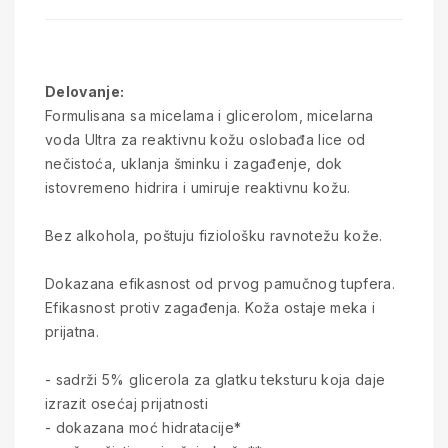
Delovanje:
Formulisana sa micelama i glicerolom, micelarna
voda Ultra za reaktivnu kožu oslobađa lice od
nečistoća, uklanja šminku i zagađenje, dok
istovremeno hidrira i umiruje reaktivnu kožu.
Bez alkohola, poštuju fiziološku ravnotežu kože.
Dokazana efikasnost od prvog pamučnog tupfera.
Efikasnost protiv zagađenja. Koža ostaje meka i
prijatna.
- sadrži 5% glicerola za glatku teksturu koja daje
izrazit osećaj prijatnosti
- dokazana moć hidratacije*