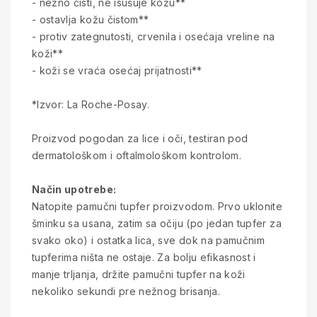
- nežno čisti, ne isušuje kožu**
- ostavlja kožu čistom**
- protiv zategnutosti, crvenila i osećaja vreline na
koži**
- koži se vraća osećaj prijatnosti**
*Izvor: La Roche-Posay.
Proizvod pogodan za lice i oči, testiran pod
dermatološkom i oftalmološkom kontrolom.
Način upotrebe:
Natopite pamučni tupfer proizvodom. Prvo uklonite
šminku sa usana, zatim sa očiju (po jedan tupfer za
svako oko) i ostatka lica, sve dok na pamučnim
tupferima ništa ne ostaje. Za bolju efikasnost i
manje trljanja, držite pamučni tupfer na koži
nekoliko sekundi pre nežnog brisanja.