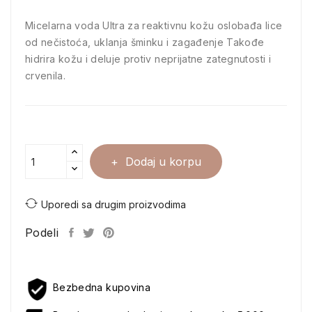
Micelarna voda Ultra za reaktivnu kožu oslobađa lice
od nečistoća, uklanja šminku i zagađenje Takođe
hidrira kožu i deluje protiv neprijatne zategnutosti i
crvenila.
Dodaj u korpu
Uporedi sa drugim proizvodima
Podeli
Bezbedna kupovina