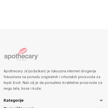
Apothecary /a’po(tə)kari/ je luksuzna internet drogerija
fokusirana na ponudu originalnih i vrhunskih proizvoda za
lepši život. Naš cilj je da ponudimo kvalitetne proizvode za
negu tela, kose i kože.
keyboard_arrow_down
Kategorije