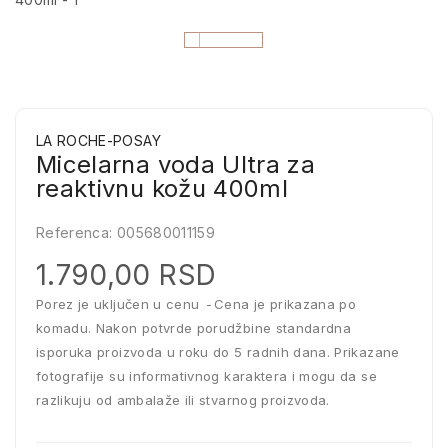
LA ROCHE-POSAY
Micelarna voda Ultra za
reaktivnu kožu 400ml
Referenca:
005680011159
1.790,00 RSD
Porez je uključen u cenu
Cena je prikazana po
komadu. Nakon potvrde porudžbine standardna
isporuka proizvoda u roku do 5 radnih dana. Prikazane
fotografije su informativnog karaktera i mogu da se
razlikuju od ambalaže ili stvarnog proizvoda.