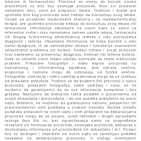
lekarom ili farmaceutom. Proizvod ne smeju da koriste osobe
preosetljive na bilo koji sastojak proizvoda. Nisu svi proizvodi
namenjeni deci, osim po preporuci lekara. Trudnice i dojilje pre
upotrebe bilo kog proizvoda uvek trebaju da konsultuju svog lekara.
Osobe sa posebnim medicinskim stanjima i na medikamentoznoj
terapiji, pre upotrebe proizvoda trebaju da konsultuju svog lekara i/ili
farmaceuta. Informacije objavljene na ovom sajtu su samo za
referentne svrhe i nisu namenjene zameni saveta lekara, farmaceuta
i/ili drugog licenciranog zdravstvenog radnika u vidu postavljanja
dijagnoze i lečenja. Objavljene informacije ne treba koristiti u vidu
samo-dijagnoze, ili za samostalno lečenje i tumačenje eventualnih
zdravstvenih problema i/ili bolesti. Dodaci ishrani i ostali proizvodi
nisu namenjeni za prevenciju, dijagnozu, tretman i/ili lečenje bolesti.
Uvek se obratite svom lekaru ukoliko sumnjate da imate medicinski
problem. Prikazane fotografije i video klipovi proizvoda su
ilustrativnog i informativnog karaktera, dok njihova veličina,
proporcije i razmera mogu da odstupaju od fizičke veličine.
Fotografije, ilustracije i video sadržaji pakovanja mogu da se razlikuju
od prikazane ambalaže. Trudimo se da budemo što precizniji u opisu
proizvoda, prikazanih fotografija, video sadržaja i cena, ali ne
možemo da garantujemo da su sve informacije kompletne i bez
grešaka. Nastojimo da dobijemo tačne podatke o proizvodima od
svojih dobavljača i proizvođača, i da iste podatke prikažemo na svom
sajtu. Međutim, ne možemo da garantujemo tačnost, potpunost i/ili
pravovremenost ovih podataka u svakom trenutku. Razlike između
podataka prikazanih na ovom sajtu i onih prikazanih na deklaracijama
proizvoda mogu da se pojave, usled tehničkih i drugih opravdanih
razloga (kao što su, bez ograničavanja samo na unapređenje
recepture i/ili formulacije proizvoda, sastojaka proizvoda, kašnjenja u
dostavljanju informacija od proizvođača i/ili dobavljača i dr.). Podaci
koji su dostupni i objavljeni na ovom sajtu ne zamenjuju podatke
navedene na deklaracijama proizvoda. U slučaju eventualnih