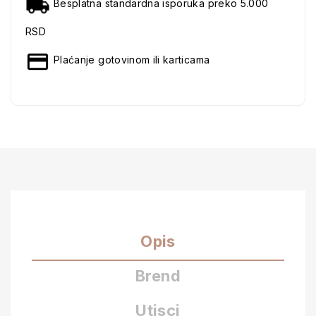
Besplatna standardna isporuka preko 5.000
RSD
Plaćanje gotovinom ili karticama
Opis
Brend
Utisci