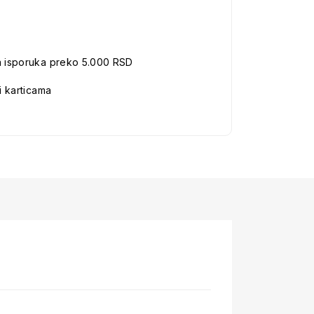
a isporuka preko 5.000 RSD
i karticama