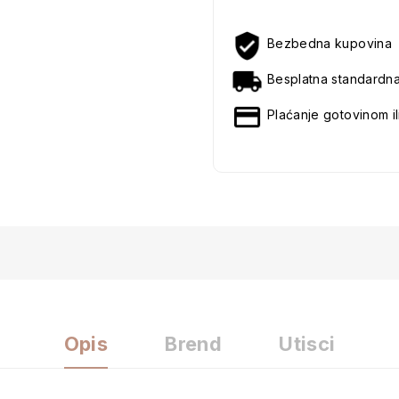
Bezbedna kupovina
Besplatna standardn
Plaćanje gotovinom il
Opis
Brend
Utisci