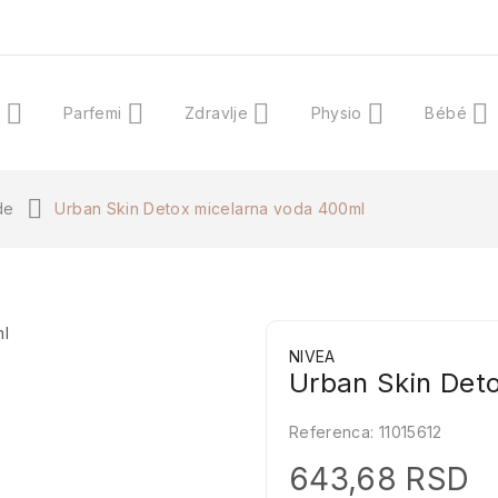
a
Parfemi
Zdravlje
Physio
Bébé
de
Urban Skin Detox micelarna voda 400ml
NIVEA
Urban Skin Det
Referenca:
11015612
643,68 RSD