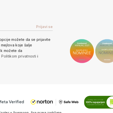
opcije
možete da se prijavite
h mejlova koje šalje
vek možete da
a
Politikom privatnosti
i
Foster + Svensson
. Sva prava zadržana.