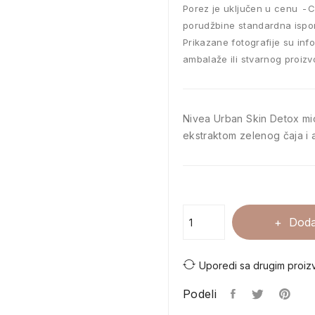
Porez je uključen u cenu
C
porudžbine standardna ispo
Prikazane fotografije su inf
ambalaže ili stvarnog proizv
Nivea Urban Skin Detox mic
ekstraktom zelenog čaja i 
Doda
Uporedi sa drugim proiz
Podeli