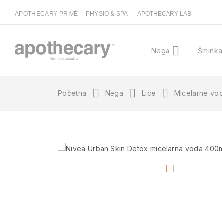
APOTHECARY PRIVÉ
PHYSIO & SPA
APOTHECARY LAB
Nega
Šmink
Početna
Nega
Lice
Micelarne vo