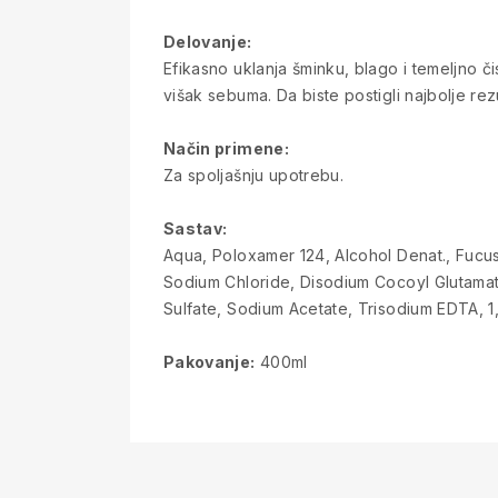
Delovanje:
Efikasno uklanja šminku, blago i temeljno či
višak sebuma. Da biste postigli najbolje rezu
Način primene:
Za spoljašnju upotrebu.
Sastav:
Aqua, Poloxamer 124, Alcohol Denat., Fucus 
Sodium Chloride, Disodium Cocoyl Glutamate
Sulfate, Sodium Acetate, Trisodium EDTA, 
Pakovanje:
400ml