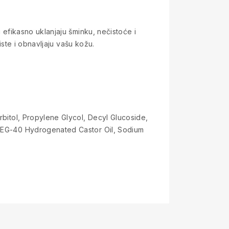
i efikasno uklanjaju šminku, nečistoće i
čiste i obnavljaju vašu kožu.
rbitol, Propylene Glycol, Decyl Glucoside,
, PEG-40 Hydrogenated Castor Oil, Sodium