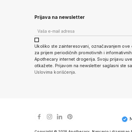
Prijava na newsletter
Ukoliko ste zainteresovani, ozna
čavanjem ove 
za prijem periodi
čnih promotivnih i informativni
Apothecary internet drogerija. Svoju prijavu u
otkažete.
Prijavom na newsletter saglasni ste s
Uslovima korišćenja
.
Copyright © 2026 Apothecary. Napravio i dizajnirao