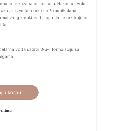
ena je prikazana po komadu. Nakon potvrde
ruka proizvoda u roku do 5 radnih dana.
ormativnog karaktera i mogu da se razlikuju od
oda.
elarna voda sadrži 3-u-1 formulaciju sa
algama.
j u korpu
vodima