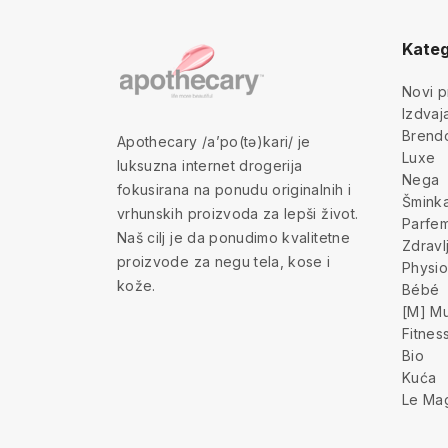
Kateg
Novi p
Izdva
Brend
Apothecary /a’po(tə)kari/ je
Luxe
luksuzna internet drogerija
Nega
fokusirana na ponudu originalnih i
Šmink
vrhunskih proizvoda za lepši život.
Parfem
Naš cilj je da ponudimo kvalitetne
Zdravl
proizvode za negu tela, kose i
Physio
kože.
Bébé
[M] Mu
Fitnes
Bio
Kuća
Le Ma