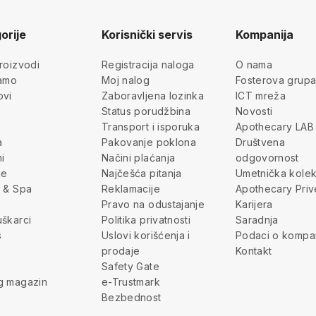
orije
Korisnički servis
Kompanija
roizvodi
Registracija naloga
O nama
jamo
Moj nalog
Fosterova grup
ovi
Zaboravljena lozinka
ICT mreža
Status porudžbina
Novosti
Transport i isporuka
Apothecary LAB
a
Pakovanje poklona
Društvena
i
Načini plaćanja
odgovornost
je
Najčešća pitanja
Umetnička kolek
 & Spa
Reklamacije
Apothecary Priv
Pravo na odustajanje
Karijera
škarci
Politika privatnosti
Saradnja
s
Uslovi korišćenja i
Podaci o kompan
prodaje
Kontakt
Safety Gate
g magazin
e-Trustmark
Bezbednost