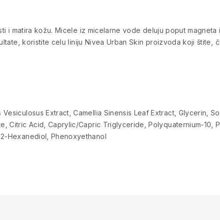
sti i matira kožu. Micele iz micelarne vode deluju poput magneta 
ltate, koristite celu liniju Nivea Urban Skin proizvoda koji štite, 
Vesiculosus Extract, Camellia Sinensis Leaf Extract, Glycerin, So
, Citric Acid, Caprylic/Capric Triglyceride, Polyquaternium-10
1,2-Hexanediol, Phenoxyethanol