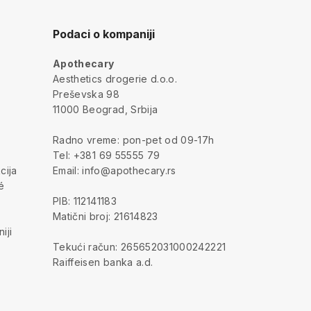
Podaci o kompaniji
Apothecary
a
Aesthetics drogerie d.o.o.
Preševska 98
11000 Beograd, Srbija
Radno vreme: pon-pet od 09-17h
Tel: +381 69 55555 79
cija
Email: info@apothecary.rs
é
PIB: 112141183
Matični broj: 21614823
iji
Tekući račun: 265652031000242221
Raiffeisen banka a.d.