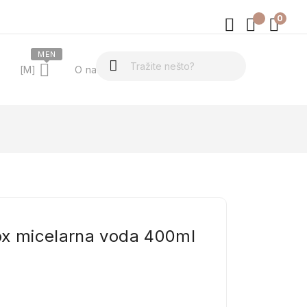
0
MEN
[M]
O nama
ox micelarna voda 400ml