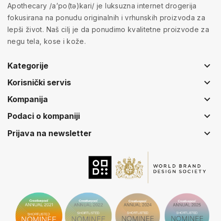
Apothecary /a’po(tə)kari/ je luksuzna internet drogerija
fokusirana na ponudu originalnih i vrhunskih proizvoda za
lepši život. Naš cilj je da ponudimo kvalitetne proizvode za
negu tela, kose i kože.
keyboard_arrow_down
Kategorije
keyboard_arrow_down
Korisnički servis
keyboard_arrow_down
Kompanija
keyboard_arrow_down
Podaci o kompaniji
keyboard_arrow_down
Prijava na newsletter