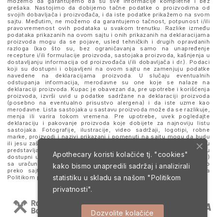
možemo da garantujemo da su sve informacije kompletne i bez
grešaka. Nastojimo da dobijemo tačne podatke o proizvodima od
svojih dobavljača i proizvođača, i da iste podatke prikažemo na svom
sajtu. Međutim, ne možemo da garantujemo tačnost, potpunost i/ili
pravovremenost ovih podataka u svakom trenutku. Razlike između
podataka prikazanih na ovom sajtu i onih prikazanih na deklaracijama
proizvoda mogu da se pojave, usled tehničkih i drugih opravdanih
razloga (kao što su, bez ograničavanja samo na unapređenje
recepture i/ili formulacije proizvoda, sastojaka proizvoda, kašnjenja u
dostavljanju informacija od proizvođača i/ili dobavljača i dr.). Podaci
koji su dostupni i objavljeni na ovom sajtu ne zamenjuju podatke
navedene na deklaracijama proizvoda. U slučaju eventualnih
odstupanja informacija, merodavne su one koje se nalaze na
deklaraciji proizvoda. Kupac je obavezan da, pre upotrebe i korišćenja
proizvoda, izvrši uvid u podatke sadržane na deklaraciji proizvoda
(posebno na eventualno prisustvo alergena) i da iste uzme kao
merodavne. Lista sastojaka u sastavu proizvoda može da se razlikuje,
menja ili varira tokom vremena. Pre upotrebe, uvek pogledajte
deklaraciju i pakovanje proizvoda koje dobijete za najnoviju listu
sastojaka. Fotografije, ilustracije, video sadržaji, logotipi, robne
marke, proizvodi i nazivi prikazani i pomenuti na sajtu mogu da budu
ili jesu zaštitni znaci njihovih kompanija. Proizvodi prikazani na sajtu
predstavljaju deo ponude za poručivanje i ne podrazumeva se da su
Apothecary koristi kolačiće tj. "cookies"
dostupni u svakom trenutku. Sve cene su izražene u dinarima (RSD)
sa uračunatim PDV-om, dok je poručivanje omogućeno isključivo
kako bismo unapredili sadržaj i analizirali
preko sajta. Nastavkom i upotrebom ovog sajta slažete se sa
statistiku u skladu sa našom
"Politikom
Politikom privatnosti
i
Uslovima korišćenja i prodaje
.
privatnosti".
Dozvolite kolačiće