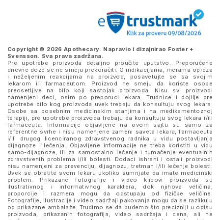
Copyright © 2026 Apothecary. Napravio i dizajnirao
Foster +
Svensson
. Sva prava zadržana.
Pre upotrebe proizvoda detaljno proučite uputstvo. Preporučene
dnevne doze se ne smeju prekoračiti. O indikacijama, merama opreza
i neželjenim reakcijama na proizvod, posavetujte se sa svojim
lekarom ili farmaceutom. Proizvod ne smeju da koriste osobe
preosetljive na bilo koji sastojak proizvoda. Nisu svi proizvodi
namenjeni deci, osim po preporuci lekara. Trudnice i dojilje pre
upotrebe bilo kog proizvoda uvek trebaju da konsultuju svog lekara.
Osobe sa posebnim medicinskim stanjima i na medikamentoznoj
terapiji, pre upotrebe proizvoda trebaju da konsultuju svog lekara i/ili
farmaceuta. Informacije objavljene na ovom sajtu su samo za
referentne svrhe i nisu namenjene zameni saveta lekara, farmaceuta
i/ili drugog licenciranog zdravstvenog radnika u vidu postavljanja
dijagnoze i lečenja. Objavljene informacije ne treba koristiti u vidu
samo-dijagnoze, ili za samostalno lečenje i tumačenje eventualnih
zdravstvenih problema i/ili bolesti. Dodaci ishrani i ostali proizvodi
nisu namenjeni za prevenciju, dijagnozu, tretman i/ili lečenje bolesti.
Uvek se obratite svom lekaru ukoliko sumnjate da imate medicinski
problem. Prikazane fotografije i video klipovi proizvoda su
ilustrativnog i informativnog karaktera, dok njihova veličina,
proporcije i razmera mogu da odstupaju od fizičke veličine.
Fotografije, ilustracije i video sadržaji pakovanja mogu da se razlikuju
od prikazane ambalaže. Trudimo se da budemo što precizniji u opisu
proizvoda, prikazanih fotografija, video sadržaja i cena, ali ne