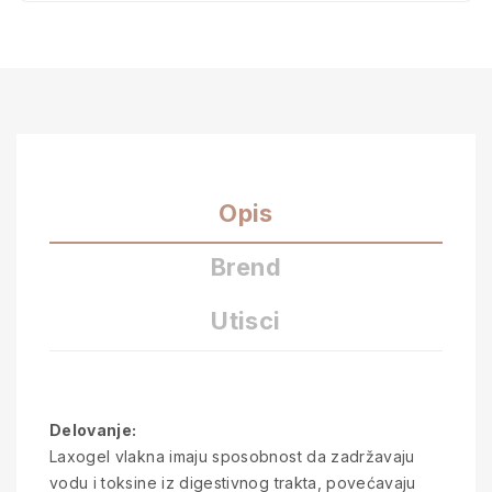
Opis
Brend
Utisci
Delovanje:
Laxogel vlakna imaju sposobnost da zadržavaju
vodu i toksine iz digestivnog trakta, povećavaju