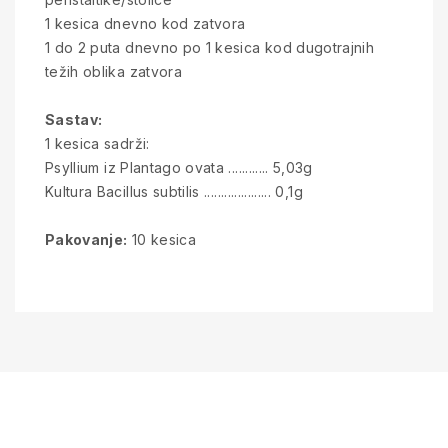
1 kesica dnevno kod zatvora
1 do 2 puta dnevno po 1 kesica kod dugotrajnih
težih oblika zatvora
Sastav:
1 kesica sadrži:
Psyllium iz Plantago ovata ............ 5,03g
Kultura Bacillus subtilis .................... 0,1g
Pakovanje:
10 kesica