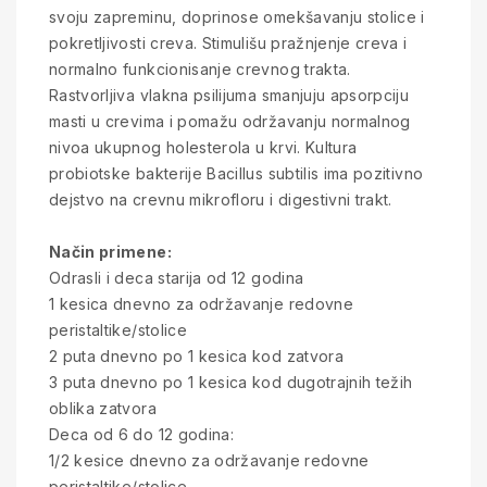
svoju zapreminu, doprinose omekšavanju stolice i
pokretljivosti creva. Stimulišu pražnjenje creva i
normalno funkcionisanje crevnog trakta.
Rastvorljiva vlakna psilijuma smanjuju apsorpciju
masti u crevima i pomažu održavanju normalnog
nivoa ukupnog holesterola u krvi. Kultura
probiotske bakterije Bacillus subtilis ima pozitivno
dejstvo na crevnu mikrofloru i digestivni trakt.
Način primene:
Odrasli i deca starija od 12 godina
1 kesica dnevno za održavanje redovne
peristaltike/stolice
2 puta dnevno po 1 kesica kod zatvora
3 puta dnevno po 1 kesica kod dugotrajnih težih
oblika zatvora
Deca od 6 do 12 godina:
1/2 kesice dnevno za održavanje redovne
peristaltike/stolice