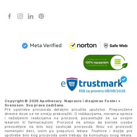
Copyright © 2026 Apothecary. Napravio i dizajnirao
Foster +
Svensson
. Sva prava zadržana.
Pre upotrebe proizvoda detaljno proučite uputstvo. Preporučene
dnevne doze se ne smeju prekoračiti. O indikacijama, merama opreza
i neželjenim reakcijama na proizvod, posavetujte se sa svojim
lekarom ili farmaceutom. Proizvod ne smeju da koriste osobe
preosetljive na bilo koji sastojak proizvoda. Nisu svi proizvodi
namenjeni deci, osim po preporuci lekara. Trudnice i dojilje pre
upotrebe bilo kog proizvoda uvek trebaju da konsultuju svog lekara.