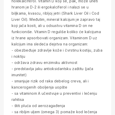
holekalciferol. Vitamin D koji se, pak, može uneti
hranom je D-2 ili ergokalciferol i nalazi se u
biljkama, kvascu, ribljoj jetri (Shark Liver Oil i Cod
Liver Oil). Međutim, mineral kalcijum je zapravo taj
koji jača kosti, ali u odsustvu vitamina D on ne
funkcioniše. Vitamin D reguliše koliko će kalcijuma
iz hrane apsorbovati organizam. Vitaminom D uz
kalcijum ima sledeća dejstva na organizam:
- obezbeđuje zdravlje kože i čvrstinu kostiju, zuba
i noktiju
- održava zdravu enzimsku aktivnost
- predstavlja jaku antioksidantsku zaštitu (jača
imunitet)
- smanjuje rizik od raka debelog creva, ali i
kancerogenih oboljenja uopšte
- sa vitaminom A učestvuje u preventivi i lečenju
rahitisa
- štiti pluća od aerozagađenja
- sa ribljim uljem (omega 3) pomaže kod lečenja