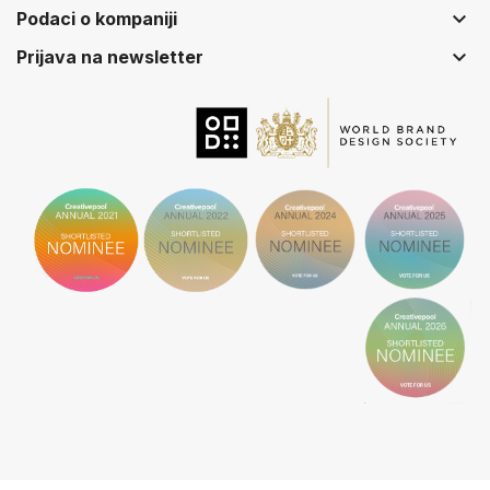
keyboard_arrow_down
Podaci o kompaniji
keyboard_arrow_down
Prijava na newsletter