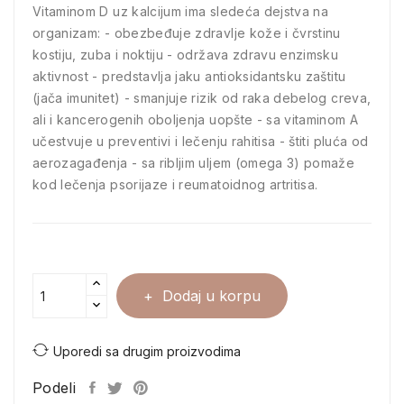
Vitaminom D uz kalcijum ima sledeća dejstva na
organizam: - obezbeđuje zdravlje kože i čvrstinu
kostiju, zuba i noktiju - održava zdravu enzimsku
aktivnost - predstavlja jaku antioksidantsku zaštitu
(jača imunitet) - smanjuje rizik od raka debelog creva,
ali i kancerogenih oboljenja uopšte - sa vitaminom A
učestvuje u preventivi i lečenju rahitisa - štiti pluća od
aerozagađenja - sa ribljim uljem (omega 3) pomaže
kod lečenja psorijaze i reumatoidnog artritisa.
Dodaj u korpu
Uporedi sa drugim proizvodima
Podeli