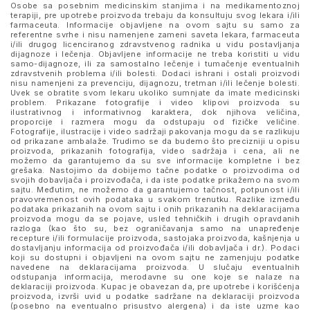
Osobe sa posebnim medicinskim stanjima i na medikamentoznoj
terapiji, pre upotrebe proizvoda trebaju da konsultuju svog lekara i/ili
farmaceuta. Informacije objavljene na ovom sajtu su samo za
referentne svrhe i nisu namenjene zameni saveta lekara, farmaceuta
i/ili drugog licenciranog zdravstvenog radnika u vidu postavljanja
dijagnoze i lečenja. Objavljene informacije ne treba koristiti u vidu
samo-dijagnoze, ili za samostalno lečenje i tumačenje eventualnih
zdravstvenih problema i/ili bolesti. Dodaci ishrani i ostali proizvodi
nisu namenjeni za prevenciju, dijagnozu, tretman i/ili lečenje bolesti.
Uvek se obratite svom lekaru ukoliko sumnjate da imate medicinski
problem. Prikazane fotografije i video klipovi proizvoda su
ilustrativnog i informativnog karaktera, dok njihova veličina,
proporcije i razmera mogu da odstupaju od fizičke veličine.
Fotografije, ilustracije i video sadržaji pakovanja mogu da se razlikuju
od prikazane ambalaže. Trudimo se da budemo što precizniji u opisu
proizvoda, prikazanih fotografija, video sadržaja i cena, ali ne
možemo da garantujemo da su sve informacije kompletne i bez
grešaka. Nastojimo da dobijemo tačne podatke o proizvodima od
svojih dobavljača i proizvođača, i da iste podatke prikažemo na svom
sajtu. Međutim, ne možemo da garantujemo tačnost, potpunost i/ili
pravovremenost ovih podataka u svakom trenutku. Razlike između
podataka prikazanih na ovom sajtu i onih prikazanih na deklaracijama
proizvoda mogu da se pojave, usled tehničkih i drugih opravdanih
razloga (kao što su, bez ograničavanja samo na unapređenje
recepture i/ili formulacije proizvoda, sastojaka proizvoda, kašnjenja u
dostavljanju informacija od proizvođača i/ili dobavljača i dr.). Podaci
koji su dostupni i objavljeni na ovom sajtu ne zamenjuju podatke
navedene na deklaracijama proizvoda. U slučaju eventualnih
odstupanja informacija, merodavne su one koje se nalaze na
deklaraciji proizvoda. Kupac je obavezan da, pre upotrebe i korišćenja
proizvoda, izvrši uvid u podatke sadržane na deklaraciji proizvoda
(posebno na eventualno prisustvo alergena) i da iste uzme kao