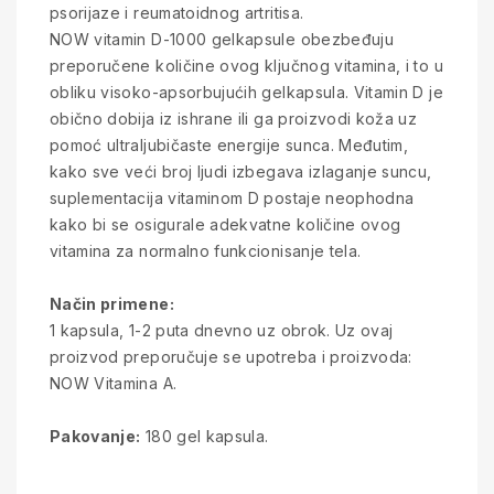
psorijaze i reumatoidnog artritisa.
NOW vitamin D-1000 gelkapsule obezbeđuju
preporučene količine ovog ključnog vitamina, i to u
obliku visoko-apsorbujućih gelkapsula. Vitamin D je
obično dobija iz ishrane ili ga proizvodi koža uz
pomoć ultraljubičaste energije sunca. Međutim,
kako sve veći broj ljudi izbegava izlaganje suncu,
suplementacija vitaminom D postaje neophodna
kako bi se osigurale adekvatne količine ovog
vitamina za normalno funkcionisanje tela.
Način primene:
1 kapsula, 1-2 puta dnevno uz obrok. Uz ovaj
proizvod preporučuje se upotreba i proizvoda:
NOW Vitamina A.
Pakovanje:
180 gel kapsula.