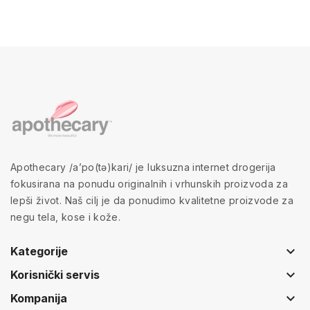
Apothecary /a’po(tə)kari/ je luksuzna internet drogerija
fokusirana na ponudu originalnih i vrhunskih proizvoda za
lepši život. Naš cilj je da ponudimo kvalitetne proizvode za
negu tela, kose i kože.
keyboard_arrow_down
Kategorije
keyboard_arrow_down
Korisnički servis
keyboard_arrow_down
Kompanija