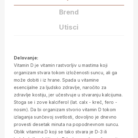
Brend
Utisci
Delovanje:
Vitamin D je vitamin rastvorljiv u mastima koji
organizam stvara tokom izloženosti suncu, ali ga
može dobiti i iz hrane. Spada u vitamine
esencijalne za ljudsko zdravlje, naročito za
zdravlje kostiju, jer učestvuje u stvaranju kalcijuma.
Stoga se i zove kalciferol (lat. calx - kreč, fero -
nosim). Da bi organizam stvorio vitamin D tokom
izlaganja sunčevoj svetlosti, dovoljno je dnevno
provesti desetak minuta na popodnevnom suncu.
Oblik vitamina D koji se tako stvara je D-3 ili