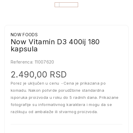
NOW FOODS
Now Vitamin D3 400ij 180
kapsula
Referenca:
11007620
2.490,00 RSD
Porez je uključen u cenu
Cena je prikazana po
komadu. Nakon potvrde porudžbine standardna
isporuka proizvoda u roku do 5 radnih dana. Prikazane
fotografije su informativnog karaktera i mogu da se
razlikuju od ambalaže ili stvarnog proizvoda.