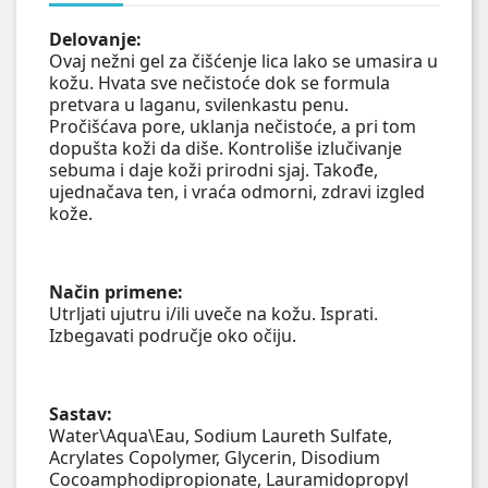
Delovanje:
Ovaj nežni gel za čišćenje lica lako se umasira u
kožu. Hvata sve nečistoće dok se formula
pretvara u laganu, svilenkastu penu.
Pročišćava pore, uklanja nečistoće, a pri tom
dopušta koži da diše. Kontroliše izlučivanje
sebuma i daje koži prirodni sjaj. Takođe,
ujednačava ten, i vraća odmorni, zdravi izgled
kože.
Način primene:
Utrljati ujutru i/ili uveče na kožu. Isprati.
Izbegavati područje oko očiju.
Sastav:
Water\Aqua\Eau, Sodium Laureth Sulfate,
Acrylates Copolymer, Glycerin, Disodium
Cocoamphodipropionate, Lauramidopropyl