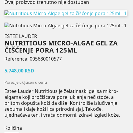
Ovaj proizvod trenutno nije dostupan
ESTĒE LAUDER
NUTRITIOUS MICRO-ALGAE GEL ZA
ČIŠĆENJE PORA 125ML
Referenca:
005680010577
5.748,00 RSD
Porez je uključen u cenu
Estēe Lauder Nutritious je želatinaski gel sa mikro-
algama koji pročišćava pore, uklanja nečistoće, a
pritom dopušta koži da diše. Kontroliše izlučivanje
sebuma i daje koži lica prirodni sjaj. Takođe,
ujednačava ten, i vraća odmorni, zdravi izgled kože.
Količina