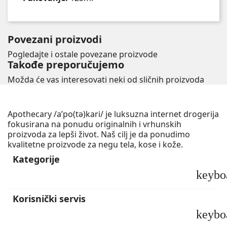
Povezani proizvodi
Pogledajte i ostale povezane proizvode
Takođe preporučujemo
Možda će vas interesovati neki od sličnih proizvoda
Apothecary /a’po(tə)kari/ je luksuzna internet drogerija
fokusirana na ponudu originalnih i vrhunskih
proizvoda za lepši život. Naš cilj je da ponudimo
kvalitetne proizvode za negu tela, kose i kože.
Kategorije
keybo
Korisnički servis
keybo