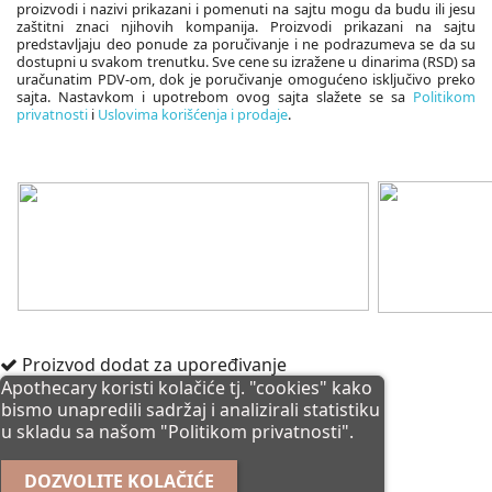
proizvodi i nazivi prikazani i pomenuti na sajtu mogu da budu ili jesu
zaštitni znaci njihovih kompanija. Proizvodi prikazani na sajtu
predstavljaju deo ponude za poručivanje i ne podrazumeva se da su
dostupni u svakom trenutku. Sve cene su izražene u dinarima (RSD) sa
uračunatim PDV-om, dok je poručivanje omogućeno isključivo preko
sajta. Nastavkom i upotrebom ovog sajta slažete se sa
Politikom
privatnosti
i
Uslovima korišćenja i prodaje
.
Proizvod dodat za upoređivanje
Apothecary koristi kolačiće tj. "cookies" kako
bismo unapredili sadržaj i analizirali statistiku
u skladu sa našom
"Politikom privatnosti".
DOZVOLITE KOLAČIĆE