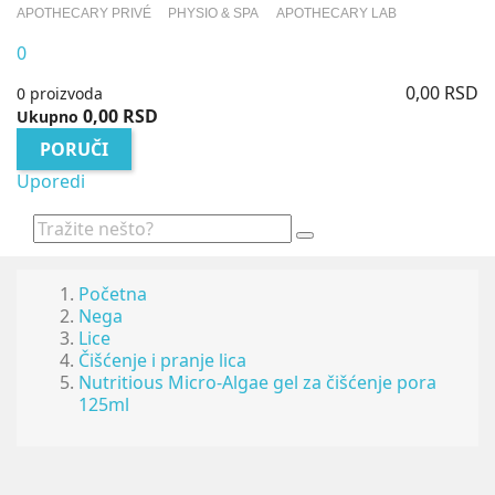
APOTHECARY PRIVÉ
PHYSIO & SPA
APOTHECARY LAB
0
0,00 RSD
0 proizvoda
0,00 RSD
Ukupno
PORUČI
Uporedi
Početna
Nega
Lice
Čišćenje i pranje lica
Nutritious Micro-Algae gel za čišćenje pora
125ml