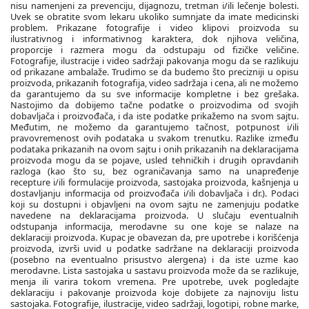
nisu namenjeni za prevenciju, dijagnozu, tretman i/ili lečenje bolesti.
Uvek se obratite svom lekaru ukoliko sumnjate da imate medicinski
problem. Prikazane fotografije i video klipovi proizvoda su
ilustrativnog i informativnog karaktera, dok njihova veličina,
proporcije i razmera mogu da odstupaju od fizičke veličine.
Fotografije, ilustracije i video sadržaji pakovanja mogu da se razlikuju
od prikazane ambalaže. Trudimo se da budemo što precizniji u opisu
proizvoda, prikazanih fotografija, video sadržaja i cena, ali ne možemo
da garantujemo da su sve informacije kompletne i bez grešaka.
Nastojimo da dobijemo tačne podatke o proizvodima od svojih
dobavljača i proizvođača, i da iste podatke prikažemo na svom sajtu.
Međutim, ne možemo da garantujemo tačnost, potpunost i/ili
pravovremenost ovih podataka u svakom trenutku. Razlike između
podataka prikazanih na ovom sajtu i onih prikazanih na deklaracijama
proizvoda mogu da se pojave, usled tehničkih i drugih opravdanih
razloga (kao što su, bez ograničavanja samo na unapređenje
recepture i/ili formulacije proizvoda, sastojaka proizvoda, kašnjenja u
dostavljanju informacija od proizvođača i/ili dobavljača i dr.). Podaci
koji su dostupni i objavljeni na ovom sajtu ne zamenjuju podatke
navedene na deklaracijama proizvoda. U slučaju eventualnih
odstupanja informacija, merodavne su one koje se nalaze na
deklaraciji proizvoda. Kupac je obavezan da, pre upotrebe i korišćenja
proizvoda, izvrši uvid u podatke sadržane na deklaraciji proizvoda
(posebno na eventualno prisustvo alergena) i da iste uzme kao
merodavne. Lista sastojaka u sastavu proizvoda može da se razlikuje,
menja ili varira tokom vremena. Pre upotrebe, uvek pogledajte
deklaraciju i pakovanje proizvoda koje dobijete za najnoviju listu
sastojaka. Fotografije, ilustracije, video sadržaji, logotipi, robne marke,