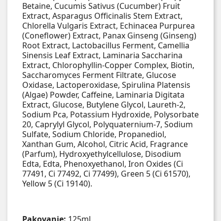
Betaine, Cucumis Sativus (Cucumber) Fruit
Extract, Asparagus Officinalis Stem Extract,
Chlorella Vulgaris Extract, Echinacea Purpurea
(Coneflower) Extract, Panax Ginseng (Ginseng)
Root Extract, Lactobacillus Ferment, Camellia
Sinensis Leaf Extract, Laminaria Saccharina
Extract, Chlorophyllin-Copper Complex, Biotin,
Saccharomyces Ferment Filtrate, Glucose
Oxidase, Lactoperoxidase, Spirulina Platensis
(Algae) Powder, Caffeine, Laminaria Digitata
Extract, Glucose, Butylene Glycol, Laureth-2,
Sodium Pca, Potassium Hydroxide, Polysorbate
20, Caprylyl Glycol, Polyquaternium-7, Sodium
Sulfate, Sodium Chloride, Propanediol,
Xanthan Gum, Alcohol, Citric Acid, Fragrance
(Parfum), Hydroxyethylcellulose, Disodium
Edta, Edta, Phenoxyethanol, Iron Oxides (Ci
77491, Ci 77492, Ci 77499), Green 5 (Ci 61570),
Yellow 5 (Ci 19140).
Pakovanje:
125ml