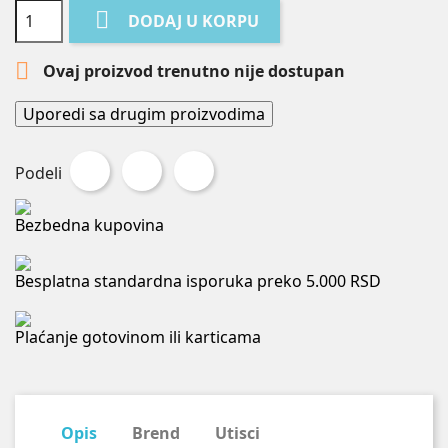

DODAJ U KORPU

Ovaj proizvod trenutno nije dostupan
Uporedi sa drugim proizvodima
Podeli
Tweet
Pinterest
Podeli
Bezbedna kupovina
Besplatna standardna isporuka preko 5.000 RSD
Plaćanje gotovinom ili karticama
Opis
Brend
Utisci