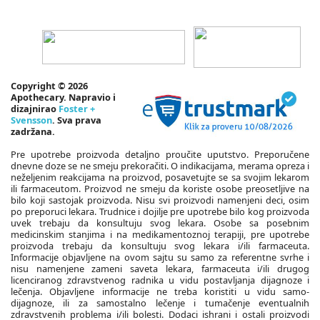
Copyright © 2026
Apothecary. Napravio i
dizajnirao
Foster +
Svensson
. Sva prava
zadržana.
Pre upotrebe proizvoda detaljno proučite uputstvo. Preporučene
dnevne doze se ne smeju prekoračiti. O indikacijama, merama opreza i
neželjenim reakcijama na proizvod, posavetujte se sa svojim lekarom
ili farmaceutom. Proizvod ne smeju da koriste osobe preosetljive na
bilo koji sastojak proizvoda. Nisu svi proizvodi namenjeni deci, osim
po preporuci lekara. Trudnice i dojilje pre upotrebe bilo kog proizvoda
uvek trebaju da konsultuju svog lekara. Osobe sa posebnim
medicinskim stanjima i na medikamentoznoj terapiji, pre upotrebe
proizvoda trebaju da konsultuju svog lekara i/ili farmaceuta.
Informacije objavljene na ovom sajtu su samo za referentne svrhe i
nisu namenjene zameni saveta lekara, farmaceuta i/ili drugog
licenciranog zdravstvenog radnika u vidu postavljanja dijagnoze i
lečenja. Objavljene informacije ne treba koristiti u vidu samo-
dijagnoze, ili za samostalno lečenje i tumačenje eventualnih
zdravstvenih problema i/ili bolesti. Dodaci ishrani i ostali proizvodi