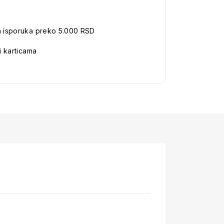
a isporuka preko 5.000 RSD
i karticama