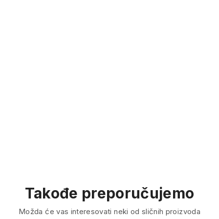
Takođe preporučujemo
Možda će vas interesovati neki od sličnih proizvoda