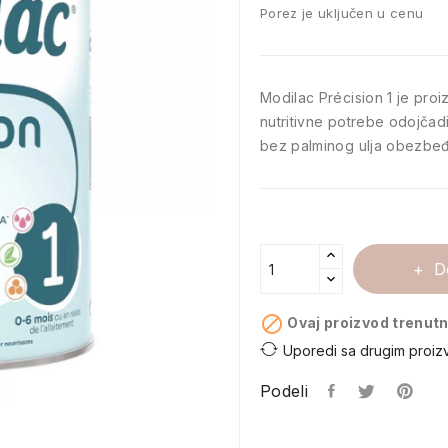
Porez je uključen u cenu
Modilac Précision 1 je proi
nutritivne potrebe odojčad
bez palminog ulja obezbeđ
D

Ovaj proizvod trenutn
Uporedi sa drugim proiz
Podeli