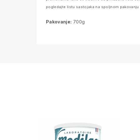
pogledajte listu sastojaka na spoljnom pakovanju pr
Pakovanje:
700g