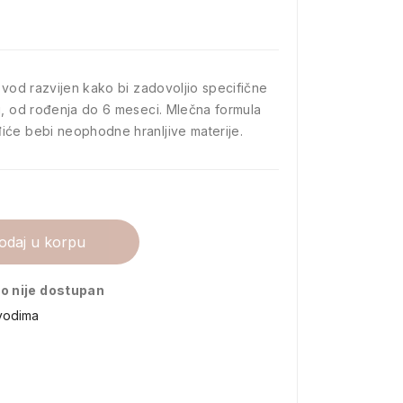
zvod razvijen kako bi zadovoljio specifične
i, od rođenja do 6 meseci. Mlečna formula
iće bebi neophodne hranljive materije.
odaj u korpu
o nije dostupan
vodima