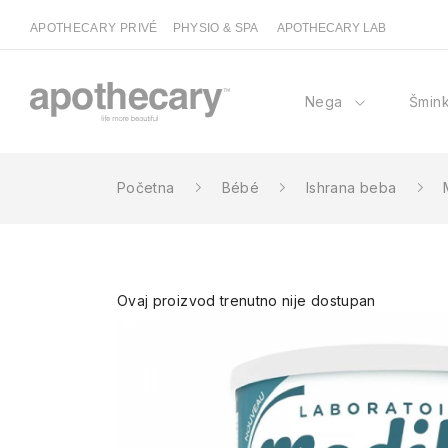
APOTHECARY PRIVÉ
PHYSIO & SPA
APOTHECARY LAB
Nega
Šmin
Početna
Bébé
Ishrana beba
Ovaj proizvod trenutno nije dostupan