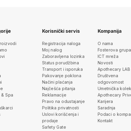
orije
Korisnički servis
Kompanija
roizvodi
Registracija naloga
O nama
jamo
Moj nalog
Fosterova grup
ovi
Zaboravljena lozinka
ICT mreža
Status porudžbina
Novosti
Transport i isporuka
Apothecary LAB
a
Pakovanje poklona
Društvena
i
Načini plaćanja
odgovornost
je
Najčešća pitanja
Umetnička kolek
 & Spa
Reklamacije
Apothecary Priv
Pravo na odustajanje
Karijera
škarci
Politika privatnosti
Saradnja
s
Uslovi korišćenja i
Podaci o kompan
prodaje
Kontakt
Safety Gate