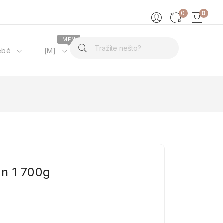
0
0
MEN
ébé
[M]
O nama
on 1 700g