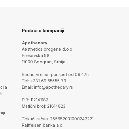
Podaci o kompaniji
Apothecary
a
Aesthetics drogerie d.o.o.
Preševska 98
11000 Beograd, Srbija
Radno vreme: pon-pet od 09-17h
Tel: +381 69 55555 79
cija
Email: info@apothecary.rs
é
PIB: 112141183
Matični broj: 21614823
iji
Tekući račun: 265652031000242221
Raiffeisen banka a.d.