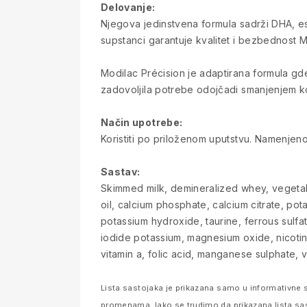
Delovanje:
Njegova jedinstvena formula sadrži DHA, es
supstanci garantuje kvalitet i bezbednost 
Modilac Précision je adaptirana formula gde
zadovoljila potrebe odojčadi smanjenjem ko
Način upotrebe:
Koristiti po priloženom uputstvu. Namenjen
Sastav:
Skimmed milk, demineralized whey, vegetable
oil, calcium phosphate, calcium citrate, po
potassium hydroxide, taurine, ferrous sulfate
iodide potassium, magnesium oxide, nicotina
vitamin a, folic acid, manganese sulphate, vit
Lista sastojaka je prikazana samo u informativne s
promenama. Iako se trudimo da prikazana lista sa