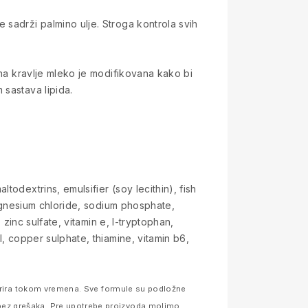
 sadrži palmino ulje. Stroga kontrola svih
ina kravlje mleko je modifikovana kako bi
 sastava lipida.
odextrins, emulsifier (soy lecithin), fish
magnesium chloride, sodium phosphate,
 zinc sulfate, vitamin e, l-tryptophan,
l, copper sulphate, thiamine, vitamin b6,
 varira tokom vremena. Sve formule su podložne
bez grešaka. Pre upotrebe proizvoda molimo