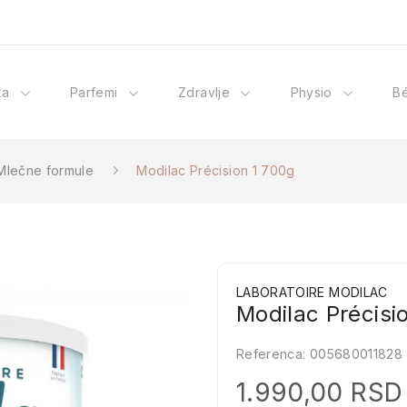
ka
Parfemi
Zdravlje
Physio
B
Mlečne formule
Modilac Précision 1 700g
LABORATOIRE MODILAC
Modilac Précisi
Referenca:
005680011828
1.990,00 RSD