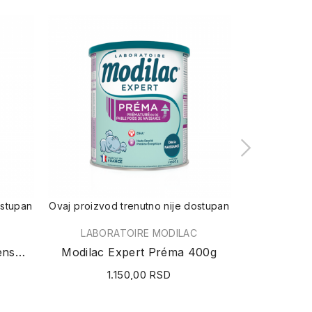
ostupan
Ovaj proizvod trenutno nije dostupan
Ovaj proizvod
LABORATOIRE MODILAC
Aptamil H.A. 1 (hipoalergensko mleko) 400g
Modilac Expert Préma 400g
Aptamil
1.150,00 RSD
1