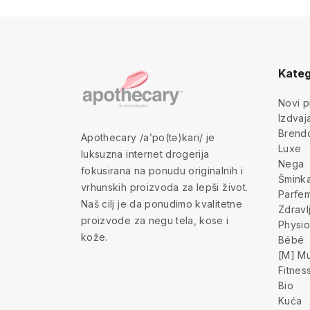
Kateg
Novi p
Izdva
Brend
Apothecary /a’po(tə)kari/ je
Luxe
luksuzna internet drogerija
Nega
fokusirana na ponudu originalnih i
Šmink
vrhunskih proizvoda za lepši život.
Parfem
Naš cilj je da ponudimo kvalitetne
Zdravl
proizvode za negu tela, kose i
Physio
kože.
Bébé
[M] Mu
Fitnes
Bio
Kuća