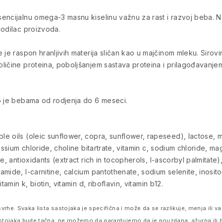
encijalnu omega-3 masnu kiselinu važnu za rast i razvoj beba. Ne
Modilac proizvoda.
 je raspon hranljivih materija sličan kao u majčinom mleku. Sirov
ličine proteina, poboljšanjem sastava proteina i prilagođavanjem
o je bebama od rodjenja do 6 meseci.
 oils (oleic sunflower, copra, sunflower, rapeseed), lactose, malt
tassium chloride, choline bitartrate, vitamin c, sodium chloride, 
, antioxidants (extract rich in tocopherols, l-ascorbyl palmitate),
mide, l-carnitine, calcium pantothenate, sodium selenite, inosito
amin k, biotin, vitamin d, riboflavin, vitamin b12.
vrhe. Svaka lista sastojaka je specifična i može da se razlikuje, menja ili
stojaka bude tačna, ne možemo da garantujemo da je pouzdana, ažurna ili 