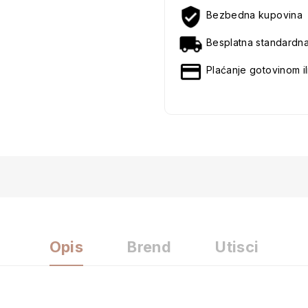
Bezbedna kupovina
Besplatna standardn
Plaćanje gotovinom il
Opis
Brend
Utisci