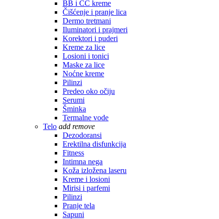
BB i CC kreme
Čišćenje i pranje lica
Dermo tretmani
Iluminatori i prajmeri
Korektori i puderi
Kreme za lice
Losioni i tonici
Maske za lice
Noćne kreme
Pilinzi
Predeo oko očiju
Serumi
Šminka
Termalne vode
Telo
add
remove
Dezodoransi
Erektilna disfunkcija
Fitness
Intimna nega
Koža izložena laseru
Kreme i losioni
Mirisi i parfemi
Pilinzi
Pranje tela
Sapuni