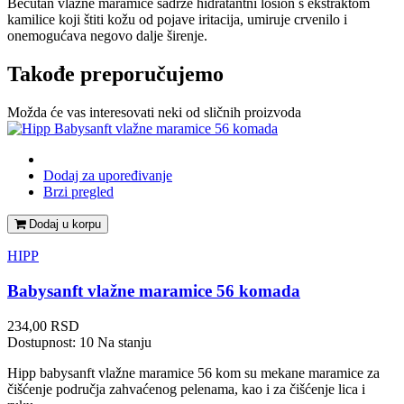
Becutan vlažne maramice sadrže hidratantni losion s ekstraktom
kamilice koji štiti kožu od pojave iritacija, umiruje crvenilo i
onemogućava negovo dalje širenje.
Takođe preporučujemo
Možda će vas interesovati neki od sličnih proizvoda
Dodaj za upoređivanje
Brzi pregled
Dodaj u korpu
HIPP
Babysanft vlažne maramice 56 komada
Cena
234,00 RSD
Dostupnost:
10 Na stanju
Hipp babysanft vlažne maramice 56 kom su mekane maramice za
čišćenje područja zahvaćenog pelenama, kao i za čišćenje lica i