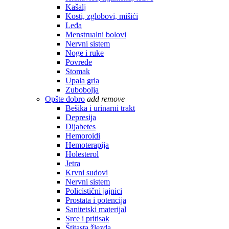
Kašalj
Kosti, zglobovi, mišići
Leđa
Menstrualni bolovi
Nervni sistem
Noge i ruke
Povrede
Stomak
Upala grla
Zubobolja
Opšte dobro
add
remove
Bešika i urinarni trakt
Depresija
Dijabetes
Hemoroidi
Hemoterapija
Holesterol
Jetra
Krvni sudovi
Nervni sistem
Policistični jajnici
Prostata i potencija
Sanitetski materijal
Srce i pritisak
Štitasta žlezda