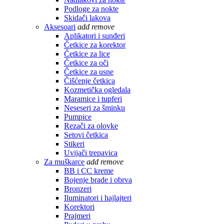
Podloge za nokte
Skidači lakova
Aksesoari
add
remove
Aplikatori i sunđeri
Četkice za korektor
Četkice za lice
Četkice za oči
Četkice za usne
Čišćenje četkica
Kozmetička ogledala
Maramice i tupferi
Neseseri za šminku
Pumpice
Rezači za olovke
Setovi četkica
Stikeri
Uvijači trepavica
Za muškarce
add
remove
BB i CC kreme
Bojenje brade i obrva
Bronzeri
Iluminatori i hajlajteri
Korektori
Prajmeri