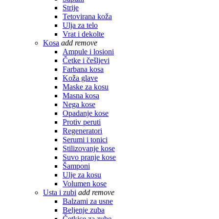
Strije
Tetovirana koža
Ulja za telo
Vrat i dekolte
Kosa
add
remove
Ampule i losioni
Četke i češljevi
Farbana kosa
Koža glave
Maske za kosu
Masna kosa
Nega kose
Opadanje kose
Protiv peruti
Regeneratori
Serumi i tonici
Stilizovanje kose
Suvo pranje kose
Šamponi
Ulje za kosu
Volumen kose
Usta i zubi
add
remove
Balzami za usne
Beljenje zuba
Četkice za zube