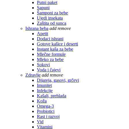
Putni paket
Sapuni
Šamponi za bebe
Ujedi insekata
Zaštita od sunca
Ishrana beba
add
remove
Apetit
Dodaci ishrani
Gotove kašice i deserti
Instant kaša za bebe
Mlečne formule
Mleko za bebe
Sokovi
Voda i čajevi
Zdravlje
add
remove
Dijareja, gasovi, grčevi
Imunitet
Infekcije
Kašalj, prehlada
Koža
Omega-3
Probiotici
Rast i razvoj
Vid
Vitamini