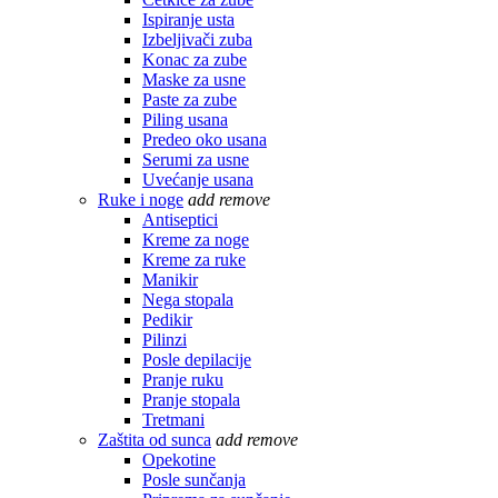
Ispiranje usta
Izbeljivači zuba
Konac za zube
Maske za usne
Paste za zube
Piling usana
Predeo oko usana
Serumi za usne
Uvećanje usana
Ruke i noge
add
remove
Antiseptici
Kreme za noge
Kreme za ruke
Manikir
Nega stopala
Pedikir
Pilinzi
Posle depilacije
Pranje ruku
Pranje stopala
Tretmani
Zaštita od sunca
add
remove
Opekotine
Posle sunčanja