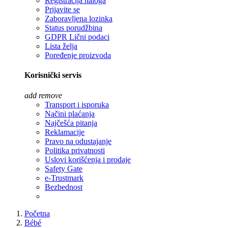
Registracija naloga
Prijavite se
Zaboravljena lozinka
Status porudžbina
GDPR Lični podaci
Lista želja
Poređenje proizvoda
Korisnički servis
add
remove
Transport i isporuka
Načini plaćanja
Najčešća pitanja
Reklamacije
Pravo na odustajanje
Politika privatnosti
Uslovi korišćenja i prodaje
Safety Gate
e-Trustmark
Bezbednost
Početna
Bébé