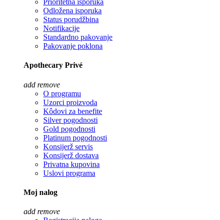
Prioritetna isporuka
Odložena isporuka
Status porudžbina
Notifikacije
Standardno pakovanje
Pakovanje poklona
Apothecary Privé
add
remove
O programu
Uzorci proizvoda
Kôdovi za benefite
Silver pogodnosti
Gold pogodnosti
Platinum pogodnosti
Konsijerž servis
Konsijerž dostava
Privatna kupovina
Uslovi programa
Moj nalog
add
remove