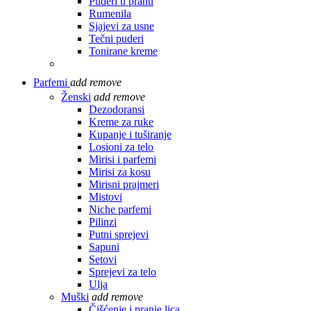
Puderi u prahu
Rumenila
Sjajevi za usne
Tečni puderi
Tonirane kreme
Parfemi
add
remove
Ženski
add
remove
Dezodoransi
Kreme za ruke
Kupanje i tuširanje
Losioni za telo
Mirisi i parfemi
Mirisi za kosu
Mirisni prajmeri
Mistovi
Niche parfemi
Pilinzi
Putni sprejevi
Sapuni
Setovi
Sprejevi za telo
Ulja
Muški
add
remove
Čišćenje i pranje lica