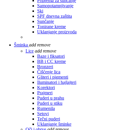
Priprema za sunčanje
Samopotamnjivanje
Ski
SPF dnevna zaštita
Sunčanje
Tonirane kreme
Uklanjanje proizvoda
Šminka
add
remove
Lice
add
remove
Baze i fiksatori
BB i CC kreme
Bronzeri
Čišćenje lica
Gliteri i pigmenti
Iluminatori i hajlajteri
Korektori
Prajmeri
Puderi u prahu
Puderi u stiku
Rumenila
Setovi
Tečni puderi
Uklanjanje šminke
Oči i obrve
add
remove