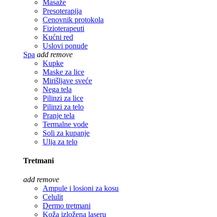
Masaže
Presoterapija
Cenovnik protokola
Fizioterapeuti
Kućni red
Uslovi ponude
Spa
add
remove
Kupke
Maske za lice
Mirišljave sveće
Nega tela
Pilinzi za lice
Pilinzi za telo
Pranje tela
Termalne vode
Soli za kupanje
Ulja za telo
Tretmani
add
remove
Ampule i losioni za kosu
Celulit
Dermo tretmani
Koža izložena laseru