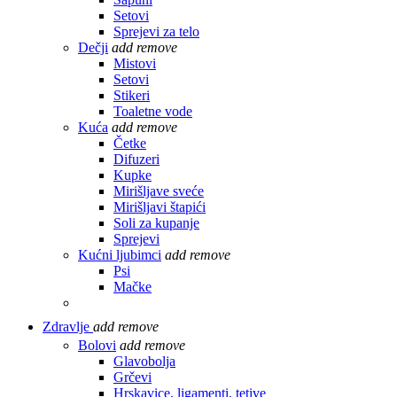
Setovi
Sprejevi za telo
Dečji
add
remove
Mistovi
Setovi
Stikeri
Toaletne vode
Kuća
add
remove
Četke
Difuzeri
Kupke
Mirišljave sveće
Mirišljavi štapići
Soli za kupanje
Sprejevi
Kućni ljubimci
add
remove
Psi
Mačke
Zdravlje
add
remove
Bolovi
add
remove
Glavobolja
Grčevi
Hrskavice, ligamenti, tetive