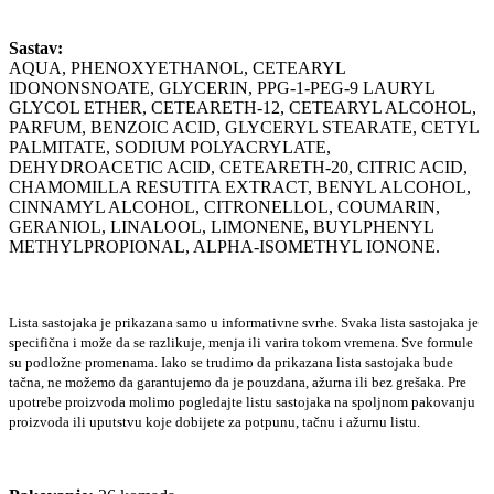
Sastav:
AQUA, PHENOXYETHANOL, CETEARYL
IDONONSNOATE, GLYCERIN, PPG-1-PEG-9 LAURYL
GLYCOL ETHER, CETEARETH-12, CETEARYL ALCOHOL,
PARFUM, BENZOIC ACID, GLYCERYL STEARATE, CETYL
PALMITATE, SODIUM POLYACRYLATE,
DEHYDROACETIC ACID, CETEARETH-20, CITRIC ACID,
CHAMOMILLA RESUTITA EXTRACT, BENYL ALCOHOL,
CINNAMYL ALCOHOL, CITRONELLOL, COUMARIN,
GERANIOL, LINALOOL, LIMONENE, BUYLPHENYL
METHYLPROPIONAL, ALPHA-ISOMETHYL IONONE.
Lista sastojaka je prikazana samo u informativne svrhe. Svaka lista sastojaka je
specifična i može da se razlikuje, menja ili varira tokom vremena. Sve formule
su podložne promenama. Iako se trudimo da prikazana lista sastojaka bude
tačna, ne možemo da garantujemo da je pouzdana, ažurna ili bez grešaka. Pre
upotrebe proizvoda molimo pogledajte listu sastojaka na spoljnom pakovanju
proizvoda ili uputstvu koje dobijete za potpunu, tačnu i ažurnu listu.