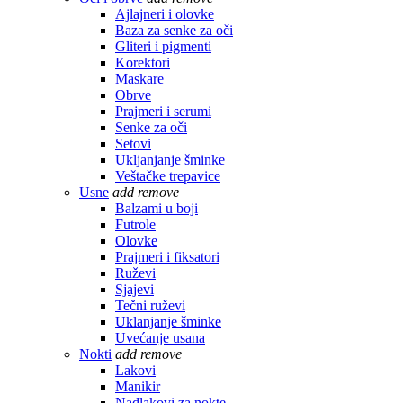
Ajlajneri i olovke
Baza za senke za oči
Gliteri i pigmenti
Korektori
Maskare
Obrve
Prajmeri i serumi
Senke za oči
Setovi
Ukljanjanje šminke
Veštačke trepavice
Usne
add
remove
Balzami u boji
Futrole
Olovke
Prajmeri i fiksatori
Ruževi
Sjajevi
Tečni ruževi
Uklanjanje šminke
Uvećanje usana
Nokti
add
remove
Lakovi
Manikir
Nadlakovi za nokte