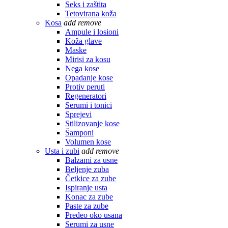
Seks i zaštita
Tetovirana koža
Kosa
add
remove
Ampule i losioni
Koža glave
Maske
Mirisi za kosu
Nega kose
Opadanje kose
Protiv peruti
Regeneratori
Serumi i tonici
Sprejevi
Stilizovanje kose
Šamponi
Volumen kose
Usta i zubi
add
remove
Balzami za usne
Beljenje zuba
Četkice za zube
Ispiranje usta
Konac za zube
Paste za zube
Predeo oko usana
Serumi za usne