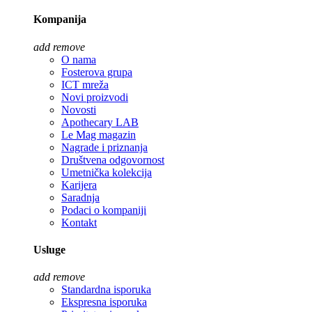
Kompanija
add
remove
O nama
Fosterova grupa
ICT mreža
Novi proizvodi
Novosti
Apothecary LAB
Le Mag magazin
Nagrade i priznanja
Društvena odgovornost
Umetnička kolekcija
Karijera
Saradnja
Podaci o kompaniji
Kontakt
Usluge
add
remove
Standardna isporuka
Ekspresna isporuka