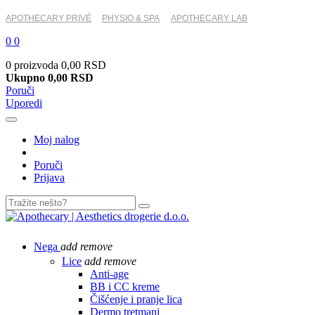
APOTHECARY PRIVÉ
PHYSIO & SPA
APOTHECARY LAB
0
0
0 proizvoda
0,00 RSD
Ukupno
0,00 RSD
Poruči
Uporedi
Moj nalog
Poruči
Prijava
Nega
add
remove
Lice
add
remove
Anti-age
BB i CC kreme
Čišćenje i pranje lica
Dermo tretmani