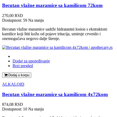
Becutan vlažne maramice sa kamilicom 72kom
Cena
270,00 RSD
Dostupnost:
59 Na stanju
Becutan vlažne maramice sadrže hidratantni losion s ekstraktom
kamilice koji štiti kožu od pojave iritacija, umiruje crvenilo i
onemogućava negovo dalje širenje.
Dodaj za upoređivanje
Brzi pregled
Dodaj u korpu
ALKALOID
Becutan vlažne maramice sa kamilicom 4x72kom
Cena
874,08 RSD
Dostupnost:
10 Na stanju