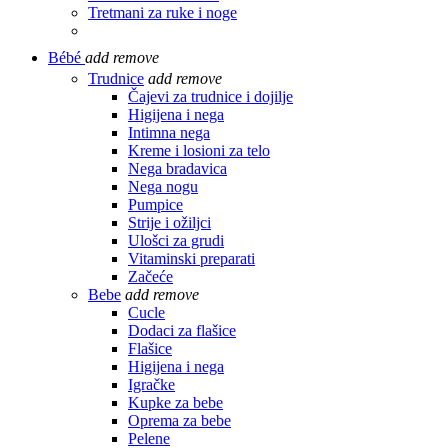
Tretmani za ruke i noge
Bébé
add
remove
Trudnice
add
remove
Čajevi za trudnice i dojilje
Higijena i nega
Intimna nega
Kreme i losioni za telo
Nega bradavica
Nega nogu
Pumpice
Strije i ožiljci
Ulošci za grudi
Vitaminski preparati
Začeće
Bebe
add
remove
Cucle
Dodaci za flašice
Flašice
Higijena i nega
Igračke
Kupke za bebe
Oprema za bebe
Pelene