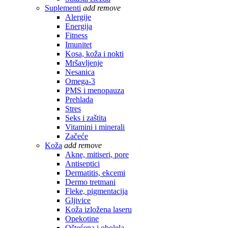
Suplementi
add
remove
Alergije
Energija
Fitness
Imunitet
Kosa, koža i nokti
Mršavljenje
Nesanica
Omega-3
PMS i menopauza
Prehlada
Stres
Seks i zaštita
Vitamini i minerali
Začeće
Koža
add
remove
Akne, mitiseri, pore
Antiseptici
Dermatitis, ekcemi
Dermo tretmani
Fleke, pigmentacija
Gljivice
Koža izložena laseru
Opekotine
Oštećena i obolela