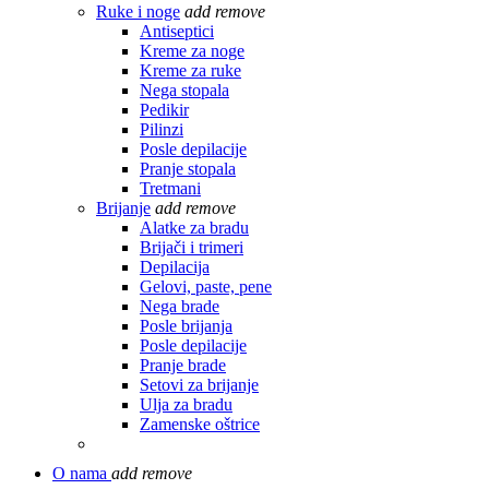
Ruke i noge
add
remove
Antiseptici
Kreme za noge
Kreme za ruke
Nega stopala
Pedikir
Pilinzi
Posle depilacije
Pranje stopala
Tretmani
Brijanje
add
remove
Alatke za bradu
Brijači i trimeri
Depilacija
Gelovi, paste, pene
Nega brade
Posle brijanja
Posle depilacije
Pranje brade
Setovi za brijanje
Ulja za bradu
Zamenske oštrice
O nama
add
remove