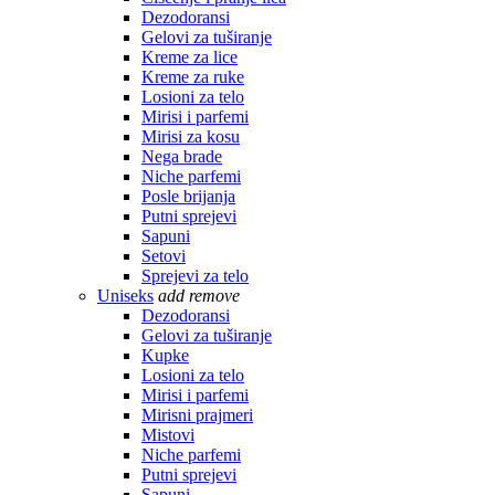
Dezodoransi
Gelovi za tuširanje
Kreme za lice
Kreme za ruke
Losioni za telo
Mirisi i parfemi
Mirisi za kosu
Nega brade
Niche parfemi
Posle brijanja
Putni sprejevi
Sapuni
Setovi
Sprejevi za telo
Uniseks
add
remove
Dezodoransi
Gelovi za tuširanje
Kupke
Losioni za telo
Mirisi i parfemi
Mirisni prajmeri
Mistovi
Niche parfemi
Putni sprejevi
Sapuni