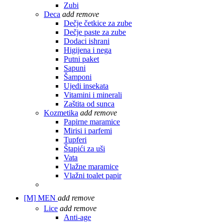
Zubi
Deca
add
remove
Dečje četkice za zube
Dečje paste za zube
Dodaci ishrani
Higijena i nega
Putni paket
Sapuni
Šamponi
Ujedi insekata
Vitamini i minerali
Zaštita od sunca
Kozmetika
add
remove
Papirne maramice
Mirisi i parfemi
Tupferi
Štapići za uši
Vata
Vlažne maramice
Vlažni toalet papir
[M]
MEN
add
remove
Lice
add
remove
Anti-age