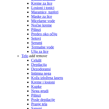
Kreme za lice
Losioni i tonici
Maramice, tupferi
Maske za lice
Micelarne vode
Noćne kreme
Pilinzi
Predeo oko očiju
Setovi
Serumi
Termalne vode
Ulja za lice
Telo
add
remove
Celulit
Depilacija
Dezodoransi
Intimna nega
Koža izložena laseru
Kreme i losioni
Kupke
Nega grudi
Pilinzi
Posle depilacije
Pranje tela
Sapuni