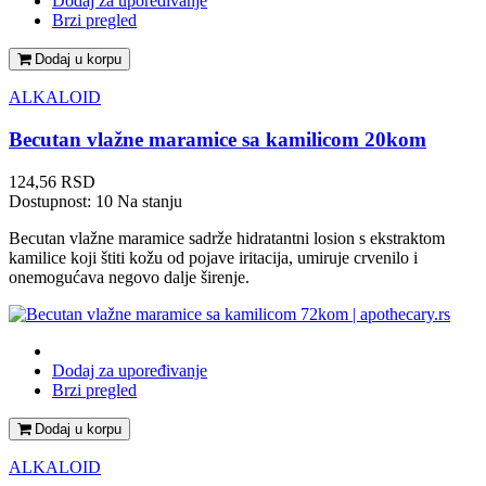
Dodaj za upoređivanje
Brzi pregled
Dodaj u korpu
ALKALOID
Becutan vlažne maramice sa kamilicom 20kom
Cena
124,56 RSD
Dostupnost:
10 Na stanju
Becutan vlažne maramice sadrže hidratantni losion s ekstraktom
kamilice koji štiti kožu od pojave iritacija, umiruje crvenilo i
onemogućava negovo dalje širenje.
Dodaj za upoređivanje
Brzi pregled
Dodaj u korpu
ALKALOID