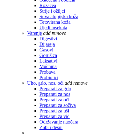
Rozacea
Strije i ožiljci
Suva atopijska koža
Tetovirana koža
Ujedi insekata
Varenje
add
remove
Digestivi
Dijareja
Gasovi
Gorušica
Laksativi
Mučnina
Probava
Probiotici
Uho, grlo, nos, oči
add
remove
Preparati za grlo
Preparati za nos
Preparati za oči
Preparati za sočiva
Preparati za uši
Preparati za vid
Održavanje naočara
Zubi i desni