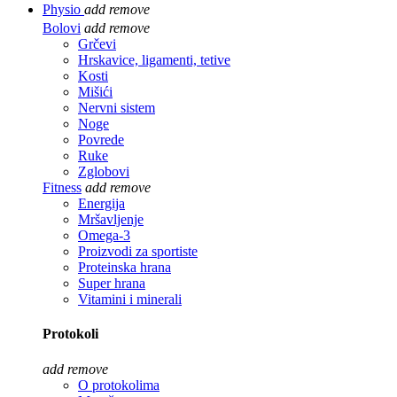
Physio
add
remove
Bolovi
add
remove
Grčevi
Hrskavice, ligamenti, tetive
Kosti
Mišići
Nervni sistem
Noge
Povrede
Ruke
Zglobovi
Fitness
add
remove
Energija
Mršavljenje
Omega-3
Proizvodi za sportiste
Proteinska hrana
Super hrana
Vitamini i minerali
Protokoli
add
remove
O protokolima