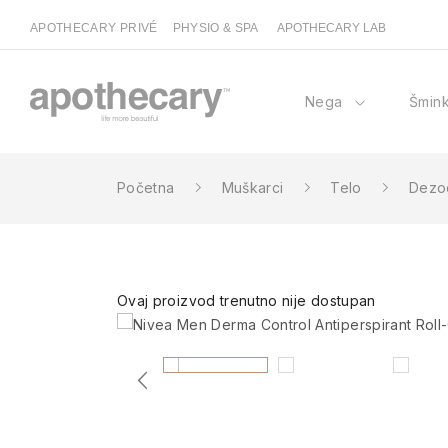
APOTHECARY PRIVÉ
PHYSIO & SPA
APOTHECARY LAB
Nega
Šmin
Početna
Muškarci
Telo
Dezo
Ovaj proizvod trenutno nije dostupan