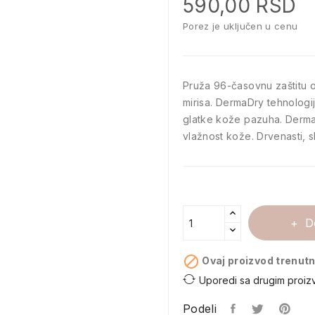
590,00 RSD
Porez je uključen u cenu
Pruža 96-časovnu zaštitu 
mirisa. DermaDry tehnologija
glatke kože pazuha. Dermat
vlažnost kože. Drvenasti, sla
D

Ovaj proizvod trenutn
Uporedi sa drugim proiz
Podeli