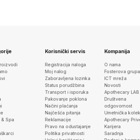
orije
Korisnički servis
Kompanija
roizvodi
Registracija naloga
O nama
jamo
Moj nalog
Fosterova grup
ovi
Zaboravljena lozinka
ICT mreža
Status porudžbina
Novosti
Transport i isporuka
Apothecary LAB
a
Pakovanje poklona
Društvena
i
Načini plaćanja
odgovornost
je
Najčešća pitanja
Umetnička kolek
 & Spa
Reklamacije
Apothecary Priv
Pravo na odustajanje
Karijera
škarci
Politika privatnosti
Saradnja