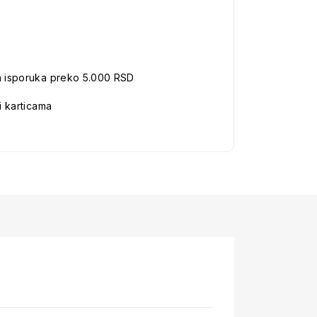
a isporuka preko 5.000 RSD
i karticama