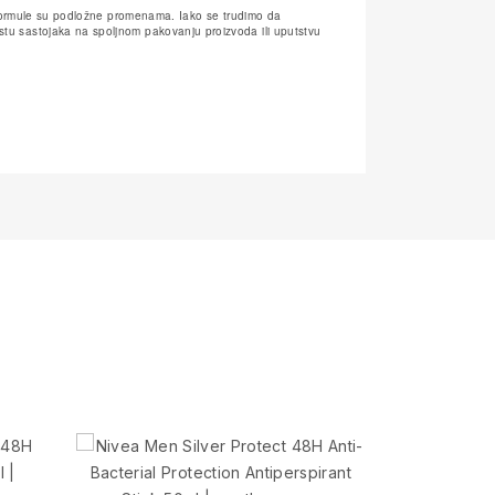
e formule su podložne promenama. Iako se trudimo da
tu sastojaka na spoljnom pakovanju proizvoda ili uputstvu