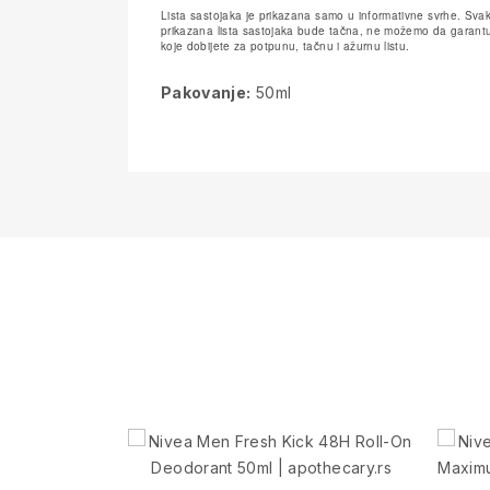
Lista sastojaka je prikazana samo u informativne svrhe. Svak
prikazana lista sastojaka bude tačna, ne možemo da garantuj
koje dobijete za potpunu, tačnu i ažurnu listu.
Pakovanje:
50ml