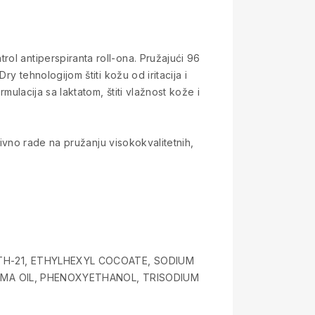
ol antiperspiranta roll-ona. Pružajući 96
y tehnologijom štiti kožu od iritacija i
mulacija sa laktatom, štiti vlažnost kože i
nzivno rade na pružanju visokokvalitetnih,
TH-21, ETHYLHEXYL COCOATE, SODIUM
IMA OIL, PHENOXYETHANOL, TRISODIUM