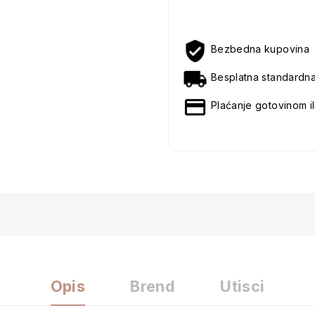
Bezbedna kupovina
Besplatna standardn
Plaćanje gotovinom il
Opis
Brend
Utisci