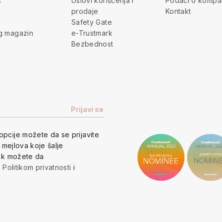
s
Uslovi korišćenja i
Podaci o kompan
prodaje
Kontakt
Safety Gate
g magazin
e-Trustmark
Bezbednost
opcije
možete da se prijavite
h mejlova koje šalje
vek možete da
a
Politikom privatnosti
i