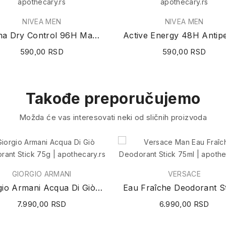
NIVEA MEN
NIVEA MEN
Derma Dry Control 96H Maximum Antiperspirant...
590,00 RSD
590,00 RSD
Takođe preporučujemo
Možda će vas interesovati neki od sličnih proizvoda
GIORGIO ARMANI
VERSACE
Giorgio Armani Acqua Di Giò Deodorant Stick 75g
7.990,00 RSD
6.990,00 RSD