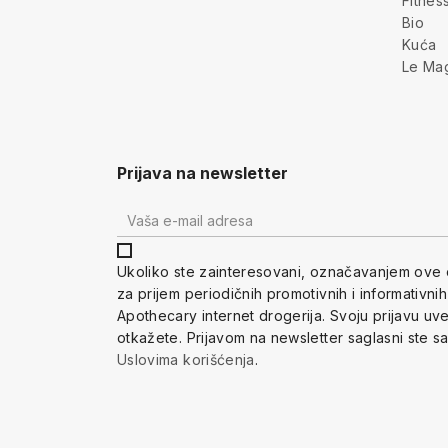
Fitnes
Bio
Kuća
Le Ma
Prijava na newsletter
Ukoliko ste zainteresovani, ozna
čavanjem ove 
za prijem periodi
čnih promotivnih i informativni
Apothecary internet drogerija. Svoju prijavu u
otkažete.
Prijavom na newsletter saglasni ste s
Uslovima korišćenja
.