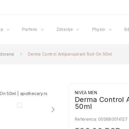
ka
Parfemi
Zdravlje
Physio
B
doransi
Derma Control Antiperspirant Roll-On 50ml
NIVEA MEN
Derma Control A
50ml
Referenca:
005680014127