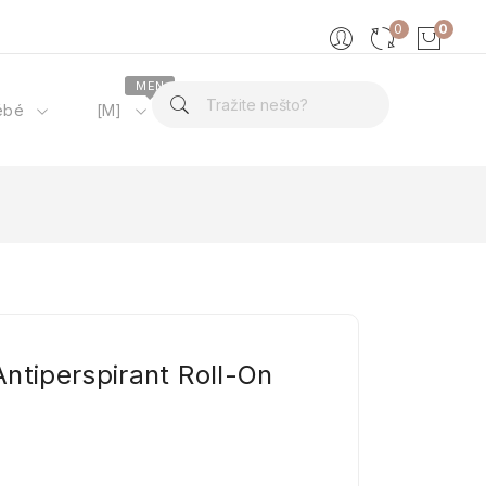
0
0
MEN
ébé
[M]
O nama
ntiperspirant Roll-On