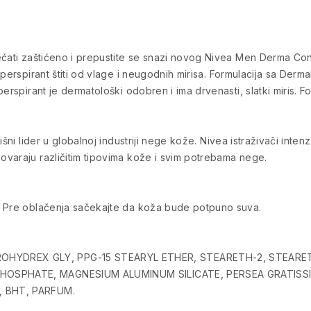
ćati zaštićeno i prepustite se snazi novog Nivea Men Derma Contr
erspirant štiti od vlage i neugodnih mirisa. Formulacija sa DermaDr
rspirant je dermatološki odobren i ima drvenasti, slatki miris. For
išni lider u globalnoj industriji nege kože. Nivea istraživači inte
varaju različitim tipovima kože i svim potrebama nege.
. Pre oblačenja sačekajte da koža bude potpuno suva.
HYDREX GLY, PPG-15 STEARYL ETHER, STEARETH-2, STEARE
PHOSPHATE, MAGNESIUM ALUMINUM SILICATE, PERSEA GRATISS
, BHT, PARFUM.