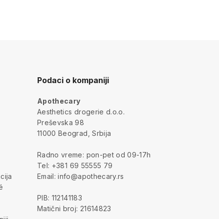
7
Podaci o kompaniji
Apothecary
a
Aesthetics drogerie d.o.o.
Preševska 98
11000 Beograd, Srbija
Radno vreme: pon-pet od 09-17h
Tel: +381 69 55555 79
cija
Email: info@apothecary.rs
é
PIB: 112141183
Matični broj: 21614823