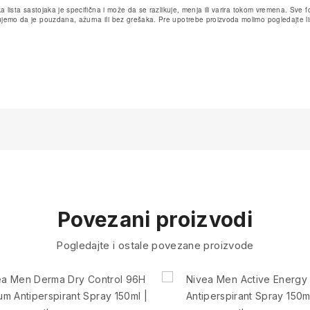
a lista sastojaka je specifična i može da se razlikuje, menja ili varira tokom vremena. Sv
emo da je pouzdana, ažurna ili bez grešaka. Pre upotrebe proizvoda molimo pogledajte lis
Povezani proizvodi
Pogledajte i ostale povezane proizvode