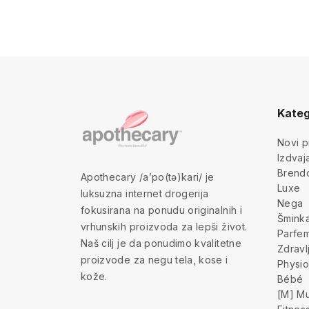
Kateg
Novi p
Izdva
Brend
Apothecary /a’po(tə)kari/ je
Luxe
luksuzna internet drogerija
Nega
fokusirana na ponudu originalnih i
Šmink
vrhunskih proizvoda za lepši život.
Parfem
Naš cilj je da ponudimo kvalitetne
Zdravl
proizvode za negu tela, kose i
Physio
kože.
Bébé
[M] Mu