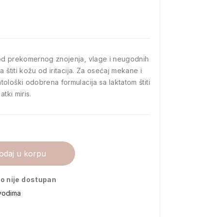
od prekomernog znojenja, vlage i neugodnih
 štiti kožu od iritacija. Za osećaj mekane i
ološki odobrena formulacija sa laktatom štiti
tki miris.
odaj u korpu
o nije dostupan
vodima