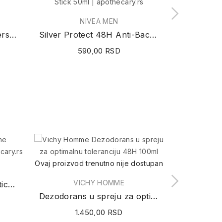
NIVEA MEN
Active Energy 48H Antiperspirant Spray 150ml
Silver Protect 48H Anti-Bacterial Protection...
590,00 RSD
5
Ovaj proizvod trenutno nije dostupan
Ovaj proizvod
VICHY HOMME
Eau Fraîche Deodorant Stick 75ml
C
Dezodorans u spreju za optimalnu toleranciju...
1.450,00 RSD