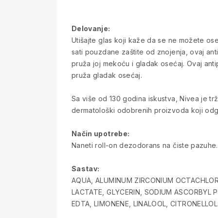
Delovanje:
Utišajte glas koji kaže da se ne možete ose
sati pouzdane zaštite od znojenja, ovaj antip
pruža joj mekoću i gladak osećaj. Ovaj antipe
pruža gladak osećaj.
Sa više od 130 godina iskustva, Nivea je trž
dermatološki odobrenih proizvoda koji odgo
Način upotrebe:
Naneti roll-on dezodorans na čiste pazuhe
Sastav:
AQUA, ALUMINUM ZIRCONIUM OCTACHLORO
LACTATE, GLYCERIN, SODIUM ASCORBYL 
EDTA, LIMONENE, LINALOOL, CITRONELLOL