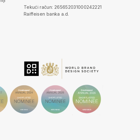
iji
Tekući račun: 265652031000242221
Raiffeisen banka a.d.