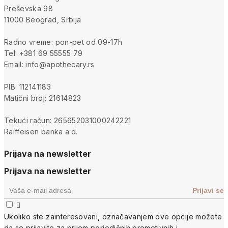
Preševska 98
11000 Beograd, Srbija
Radno vreme: pon-pet od 09-17h
Tel: +381 69 55555 79
Email: info@apothecary.rs
PIB: 112141183
Matični broj: 21614823
Tekući račun: 265652031000242221
Raiffeisen banka a.d.
Prijava na newsletter
Prijava na newsletter

Ukoliko ste zainteresovani, ozna
čavanjem ove opcije
možete
da se prijavite za prijem periodi
čnih promotivnih i