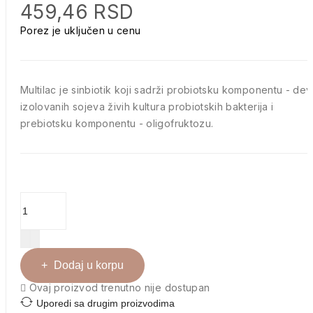
459,46 RSD
Porez je uključen u cenu
Multilac je sinbiotik koji sadrži probiotsku komponentu - dev
izolovanih sojeva živih kultura probiotskih bakterija i
prebiotsku komponentu - oligofruktozu.
Dodaj u korpu

Ovaj proizvod trenutno nije dostupan
Uporedi sa drugim proizvodima