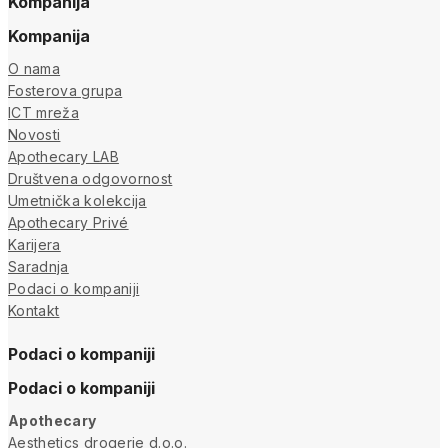
Kompanija
Kompanija
O nama
Fosterova grupa
ICT mreža
Novosti
Apothecary LAB
Društvena odgovornost
Umetnička kolekcija
Apothecary Privé
Karijera
Saradnja
Podaci o kompaniji
Kontakt
Podaci o kompaniji
Podaci o kompaniji
Apothecary
Aesthetics drogerie d.o.o.