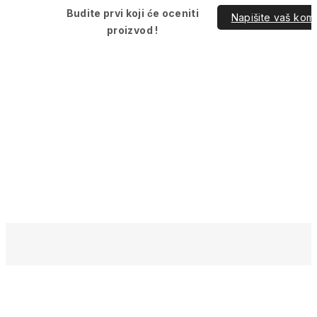
Budite prvi koji će oceniti
Napišite vaš kom
proizvod !