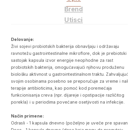
Brend
Utisci
Delovanje:
Živi sojevi probiotskih bakterija obnavljaju i održavaju
ravnotežu gastrointestinalne mikroflore, dok je prebiotski
sastojak kapsula izvor energije neophodne za rast
probiotskih bakterija, omogućavajući njihovu produženu
biološku aktivnost u gastrointestinalnom traktu. Zahvaljujući
svojim osobinama posebno se preporučuje za vreme i nak
terapije antibioticima, kao pomoć kod poremećaja
funkcionisanja creva (npr. dijareje i opstipacije različitog
porekla) i u periodima povećane osetjivosti na infekcije.
Način primene:
Odrasli - 1 kapsula dnevno (poželjno je uveče pre spavanja
Deca - 1 kapsula dnevno (deca koja mogu da progutaju