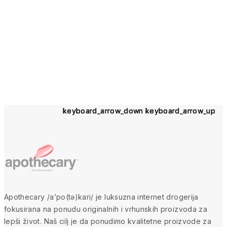
keyboard_arrow_down
keyboard_arrow_down
keyboard_arrow_down
keyboard_arrow_down
keyboard_arrow_down
keyboard_arrow_up
keyboard_arrow_up
keyboard_arrow_up
keyboard_arrow_up
keyboard_arrow_up
Apothecary /a’po(tə)kari/ je luksuzna internet drogerija
fokusirana na ponudu originalnih i vrhunskih proizvoda za
lepši život. Naš cilj je da ponudimo kvalitetne proizvode za