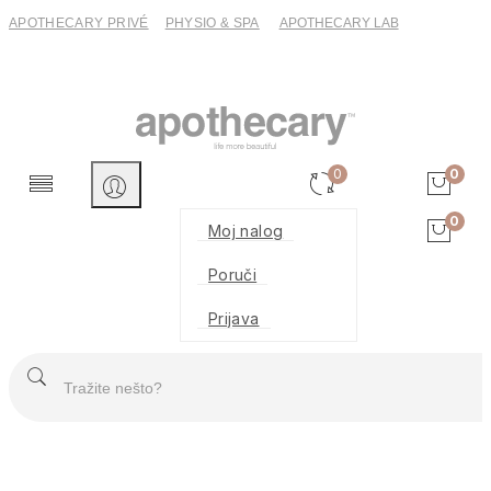
APOTHECARY PRIVÉ
PHYSIO & SPA
APOTHECARY LAB
0
0
0
Moj nalog
Poruči
Prijava