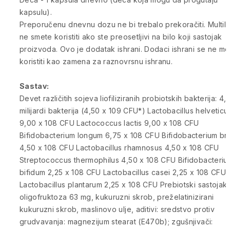
kapsulu).
Preporučenu dnevnu dozu ne bi trebalo prekoračiti. Multil
ne smete koristiti ako ste preosetljivi na bilo koji sastojak
proizvoda. Ovo je dodatak ishrani. Dodaci ishrani se ne m
koristiti kao zamena za raznovrsnu ishranu.
Sastav:
Devet različitih sojeva liofiliziranih probiotskih bakterija: 4,
milijardi bakterija (4,50 x 109 CFU*) Lactobacillus helveticu
9,00 x 108 CFU Lactococcus lactis 9,00 x 108 CFU
Bifidobacterium longum 6,75 x 108 CFU Bifidobacterium br
4,50 x 108 CFU Lactobacillus rhamnosus 4,50 x 108 CFU
Streptococcus thermophilus 4,50 x 108 CFU Bifidobacteriu
bifidum 2,25 x 108 CFU Lactobacillus casei 2,25 x 108 CFU
Lactobacillus plantarum 2,25 x 108 CFU Prebiotski sastojak:
oligofruktoza 63 mg, kukuruzni skrob, preželatinizirani
kukuruzni skrob, maslinovo ulje, aditivi: sredstvo protiv
grudvavanja: magnezijum stearat (E470b); zgušnjivači: