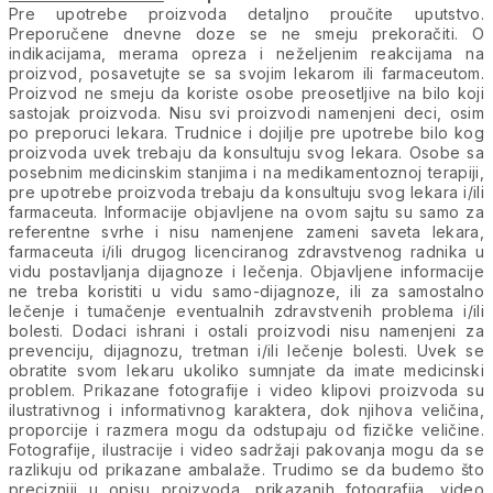
Pre upotrebe proizvoda detaljno proučite uputstvo.
Preporučene dnevne doze se ne smeju prekoračiti. O
indikacijama, merama opreza i neželjenim reakcijama na
proizvod, posavetujte se sa svojim lekarom ili farmaceutom.
Proizvod ne smeju da koriste osobe preosetljive na bilo koji
sastojak proizvoda. Nisu svi proizvodi namenjeni deci, osim
po preporuci lekara. Trudnice i dojilje pre upotrebe bilo kog
proizvoda uvek trebaju da konsultuju svog lekara. Osobe sa
posebnim medicinskim stanjima i na medikamentoznoj terapiji,
pre upotrebe proizvoda trebaju da konsultuju svog lekara i/ili
farmaceuta. Informacije objavljene na ovom sajtu su samo za
referentne svrhe i nisu namenjene zameni saveta lekara,
farmaceuta i/ili drugog licenciranog zdravstvenog radnika u
vidu postavljanja dijagnoze i lečenja. Objavljene informacije
ne treba koristiti u vidu samo-dijagnoze, ili za samostalno
lečenje i tumačenje eventualnih zdravstvenih problema i/ili
bolesti. Dodaci ishrani i ostali proizvodi nisu namenjeni za
prevenciju, dijagnozu, tretman i/ili lečenje bolesti. Uvek se
obratite svom lekaru ukoliko sumnjate da imate medicinski
problem. Prikazane fotografije i video klipovi proizvoda su
ilustrativnog i informativnog karaktera, dok njihova veličina,
proporcije i razmera mogu da odstupaju od fizičke veličine.
Fotografije, ilustracije i video sadržaji pakovanja mogu da se
razlikuju od prikazane ambalaže. Trudimo se da budemo što
precizniji u opisu proizvoda, prikazanih fotografija, video