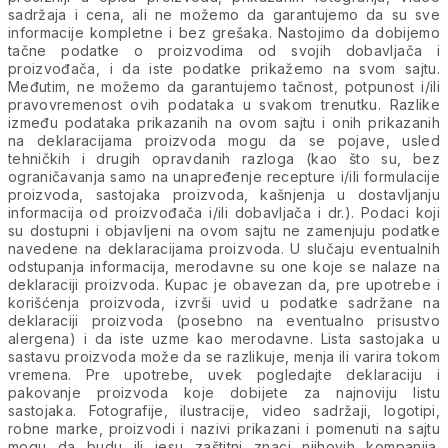
sadržaja i cena, ali ne možemo da garantujemo da su sve
informacije kompletne i bez grešaka. Nastojimo da dobijemo
tačne podatke o proizvodima od svojih dobavljača i
proizvođača, i da iste podatke prikažemo na svom sajtu.
Međutim, ne možemo da garantujemo tačnost, potpunost i/ili
pravovremenost ovih podataka u svakom trenutku. Razlike
između podataka prikazanih na ovom sajtu i onih prikazanih
na deklaracijama proizvoda mogu da se pojave, usled
tehničkih i drugih opravdanih razloga (kao što su, bez
ograničavanja samo na unapređenje recepture i/ili formulacije
proizvoda, sastojaka proizvoda, kašnjenja u dostavljanju
informacija od proizvođača i/ili dobavljača i dr.). Podaci koji
su dostupni i objavljeni na ovom sajtu ne zamenjuju podatke
navedene na deklaracijama proizvoda. U slučaju eventualnih
odstupanja informacija, merodavne su one koje se nalaze na
deklaraciji proizvoda. Kupac je obavezan da, pre upotrebe i
korišćenja proizvoda, izvrši uvid u podatke sadržane na
deklaraciji proizvoda (posebno na eventualno prisustvo
alergena) i da iste uzme kao merodavne. Lista sastojaka u
sastavu proizvoda može da se razlikuje, menja ili varira tokom
vremena. Pre upotrebe, uvek pogledajte deklaraciju i
pakovanje proizvoda koje dobijete za najnoviju listu
sastojaka. Fotografije, ilustracije, video sadržaji, logotipi,
robne marke, proizvodi i nazivi prikazani i pomenuti na sajtu
mogu da budu ili jesu zaštitni znaci njihovih kompanija.