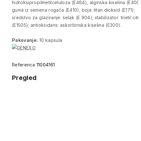
hidroksipropilmetilceluloza (E464), alginska kiselina (E400)
guma iz semena rogača (E410); boja: titan dioksid (E171);
sredstvo za glaziranje: šelak (E 904); stabilizator: trietil citr
(E1505); antioksidans: askorbinska kiselina (E300).
Pakovanje:
10 kapsula
Referenca
11004161
Pregled