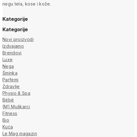
negu tela, kose i kože.
Kategorije
Kategorije
Novi proizvodi
Izdvajamo
Brendovi
Luxe
Nega
Šminka
Parfemi
Zdravlje
Physio & Spa
Bébé
[M] Muškarci
Fitness
Bio
Kuća
Le Mag magazin