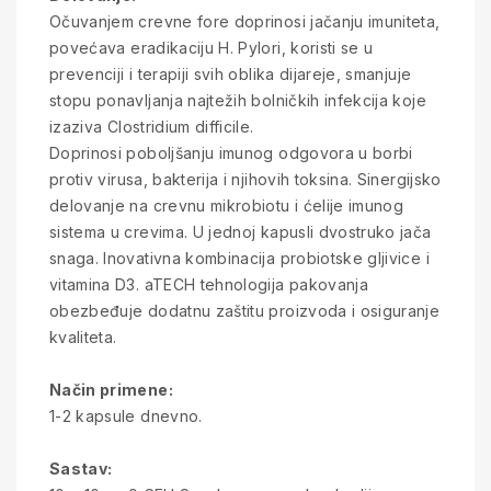
Očuvanjem crevne fore doprinosi jačanju imuniteta,
povećava eradikaciju H. Pylori, koristi se u
prevenciji i terapiji svih oblika dijareje, smanjuje
stopu ponavljanja najtežih bolničkih infekcija koje
izaziva Clostridium difficile.
Doprinosi poboljšanju imunog odgovora u borbi
protiv virusa, bakterija i njihovih toksina. Sinergijsko
delovanje na crevnu mikrobiotu i ćelije imunog
sistema u crevima. U jednoj kapusli dvostruko jača
snaga. Inovativna kombinacija probiotske gljivice i
vitamina D3. aTECH tehnologija pakovanja
obezbeđuje dodatnu zaštitu proizvoda i osiguranje
kvaliteta.
Način primene:
1-2 kapsule dnevno.
Sastav: