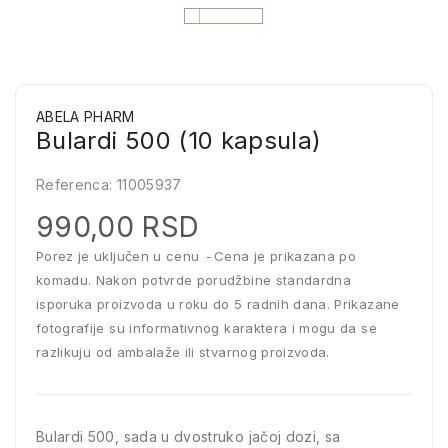
ABELA PHARM
Bulardi 500 (10 kapsula)
Referenca:
11005937
990,00 RSD
Porez je uključen u cenu
Cena je prikazana po
komadu. Nakon potvrde porudžbine standardna
isporuka proizvoda u roku do 5 radnih dana. Prikazane
fotografije su informativnog karaktera i mogu da se
razlikuju od ambalaže ili stvarnog proizvoda.
Bulardi 500, sada u dvostruko jačoj dozi, sa