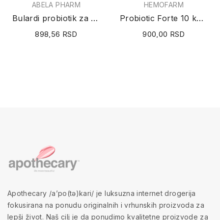
ABELA PHARM
HEMOFARM
Bulardi probiotik za decu 10 kesica
Probiotic Forte 10 kapsula
898,56 RSD
900,00 RSD
Apothecary /a’po(tə)kari/ je luksuzna internet drogerija
fokusirana na ponudu originalnih i vrhunskih proizvoda za
lepši život. Naš cilj je da ponudimo kvalitetne proizvode za