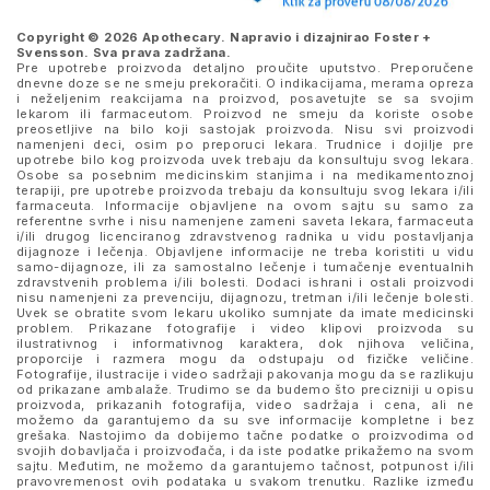
Copyright © 2026 Apothecary. Napravio i dizajnirao
Foster +
Svensson
. Sva prava zadržana.
Pre upotrebe proizvoda detaljno proučite uputstvo. Preporučene
dnevne doze se ne smeju prekoračiti. O indikacijama, merama opreza
i neželjenim reakcijama na proizvod, posavetujte se sa svojim
lekarom ili farmaceutom. Proizvod ne smeju da koriste osobe
preosetljive na bilo koji sastojak proizvoda. Nisu svi proizvodi
namenjeni deci, osim po preporuci lekara. Trudnice i dojilje pre
upotrebe bilo kog proizvoda uvek trebaju da konsultuju svog lekara.
Osobe sa posebnim medicinskim stanjima i na medikamentoznoj
terapiji, pre upotrebe proizvoda trebaju da konsultuju svog lekara i/ili
farmaceuta. Informacije objavljene na ovom sajtu su samo za
referentne svrhe i nisu namenjene zameni saveta lekara, farmaceuta
i/ili drugog licenciranog zdravstvenog radnika u vidu postavljanja
dijagnoze i lečenja. Objavljene informacije ne treba koristiti u vidu
samo-dijagnoze, ili za samostalno lečenje i tumačenje eventualnih
zdravstvenih problema i/ili bolesti. Dodaci ishrani i ostali proizvodi
nisu namenjeni za prevenciju, dijagnozu, tretman i/ili lečenje bolesti.
Uvek se obratite svom lekaru ukoliko sumnjate da imate medicinski
problem. Prikazane fotografije i video klipovi proizvoda su
ilustrativnog i informativnog karaktera, dok njihova veličina,
proporcije i razmera mogu da odstupaju od fizičke veličine.
Fotografije, ilustracije i video sadržaji pakovanja mogu da se razlikuju
od prikazane ambalaže. Trudimo se da budemo što precizniji u opisu
proizvoda, prikazanih fotografija, video sadržaja i cena, ali ne
možemo da garantujemo da su sve informacije kompletne i bez
grešaka. Nastojimo da dobijemo tačne podatke o proizvodima od
svojih dobavljača i proizvođača, i da iste podatke prikažemo na svom
sajtu. Međutim, ne možemo da garantujemo tačnost, potpunost i/ili
pravovremenost ovih podataka u svakom trenutku. Razlike između