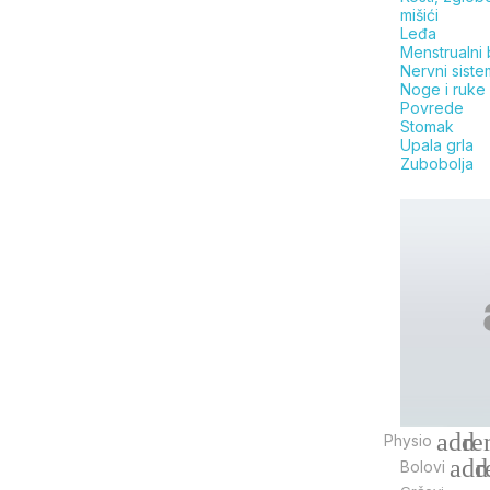
mišići
Leđa
Menstrualni 
Nervni siste
Noge i ruke
Povrede
Stomak
Upala grla
Zubobolja
add
re
Physio
add
r
Bolovi