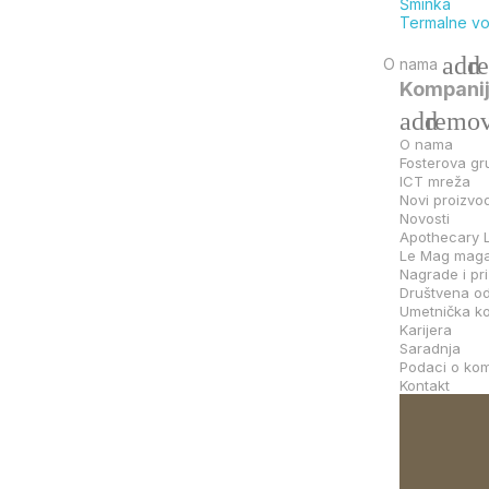
Šminka
Termalne v
add
r
O nama
Kompani
add
remo
O nama
Fosterova gr
ICT mreža
Novi proizvod
Novosti
Apothecary 
Le Mag maga
Nagrade i pr
Društvena o
Umetnička ko
Karijera
Saradnja
Podaci o kom
Kontakt