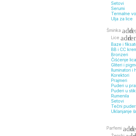
Setovi
Serumi
Termalne v
Ulja za lice
add
r
Šminka
add
re
Lice
Baze i fiksat
BB i CC kre
Bronzeri
Čišćenje lic
Gliteri i pigm
Iluminatori i h
Korektori
Prajmeri
Puderi u pr
Puderi u sti
Rumenila
Setovi
Tečni puder
Uklanjanje 
add
r
Parfemi
ad
Ženski