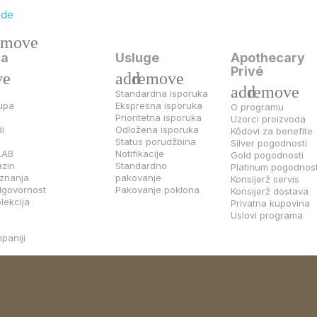
ode
emove
ja
Usluge
Apothecary
Privé
ve
add
remove
add
remove
Standardna isporuka
upa
Ekspresna isporuka
O programu
Prioritetna isporuka
Uzorci proizvoda
i
Odložena isporuka
Kôdovi za benefite
Status porudžbina
Silver pogodnosti
LAB
Notifikacije
Gold pogodnosti
zin
Standardno
Platinum pogodnost
iznanja
pakovanje
Konsijerž servis
dgovornost
Pakovanje poklona
Konsijerž dostava
lekcija
Privatna kupovina
Uslovi programa
paniji