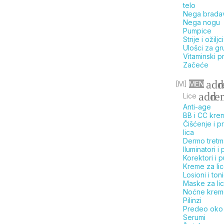
telo
Nega brada
Nega nogu
Pumpice
Strije i ožiljci
Ulošci za gr
Vitaminski p
Začeće
add
[M]
MEN
add
re
Lice
Anti-age
BB i CC kre
Čišćenje i p
lica
Dermo tretm
Iluminatori i
Korektori i 
Kreme za li
Losioni i toni
Maske za li
Noćne krem
Pilinzi
Predeo oko 
Serumi