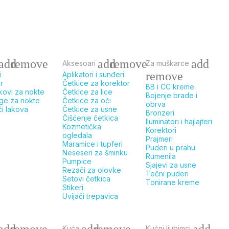
add
remove
add
remove
add
Aksesoari
Za muškarce
remove
i
Aplikatori i sunđeri
r
Četkice za korektor
BB i CC kreme
kovi za nokte
Četkice za lice
Bojenje brade i
ge za nokte
Četkice za oči
obrva
či lakova
Četkice za usne
Bronzeri
Čišćenje četkica
Iluminatori i hajlajteri
Kozmetička
Korektori
ogledala
Prajmeri
Maramice i tupferi
Puderi u prahu
Neseseri za šminku
Rumenila
Pumpice
Sjajevi za usne
Rezači za olovke
Tečni puderi
Setovi četkica
Tonirane kreme
Stikeri
Uvijači trepavica
add
remove
add
remove
add
Kuća
Kućni ljubimci