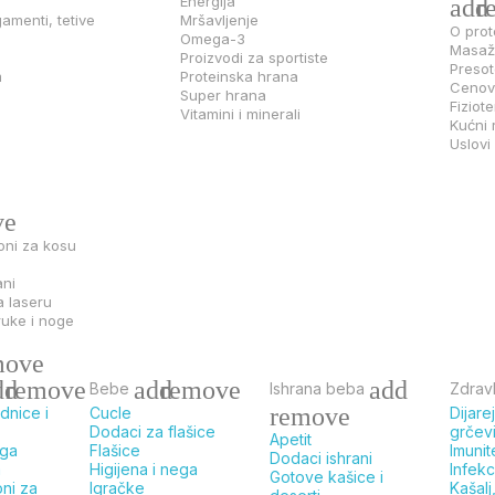
Energija
add
r
gamenti, tetive
Mršavljenje
O prot
Omega-3
Masaž
Proizvodi za sportiste
Presot
m
Proteinska hrana
Cenovn
Super hrana
Fiziot
Vitamini i minerali
Kućni 
Uslov
ve
oni za kosu
ani
a laseru
ruke i noge
move
dd
remove
add
remove
add
Bebe
Ishrana beba
Zdravl
remove
dnice i
Cucle
Dijare
Dodaci za flašice
grčev
Apetit
ega
Flašice
Imunit
Dodaci ishrani
a
Higijena i nega
Infekc
Gotove kašice i
oni za
Igračke
Kašalj