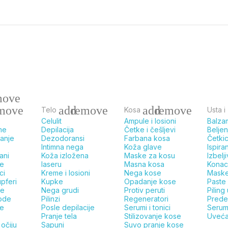
move
move
add
remove
add
remove
Telo
Kosa
Usta i
Celulit
Ampule i losioni
Balza
me
Depilacija
Četke i češljevi
Belje
ranje
Dezodoransi
Farbana kosa
Četki
Intimna nega
Koža glave
Ispira
ani
Koža izložena
Maske za kosu
Izbelj
ce
laseru
Masna kosa
Konac
ci
Kreme i losioni
Nega kose
Maske
pferi
Kupke
Opadanje kose
Paste
ce
Nega grudi
Protiv peruti
Piling
ode
Pilinzi
Regeneratori
Prede
e
Posle depilacije
Serumi i tonici
Serum
Pranje tela
Stilizovanje kose
Uveća
očiju
Sapuni
Suvo pranje kose