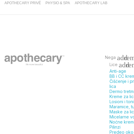
APOTHECARY PRIVÉ
PHYSIO & SPA
APOTHECARY LAB
add
re
Nega
add
re
Lice
Anti-age
BB i CC kre
Čišćenje i p
lica
Dermo tretm
Kreme za li
Losioni i toni
Maramice, tu
Maske za li
Micelarne v
Noćne krem
Pilinzi
Predeo oko 