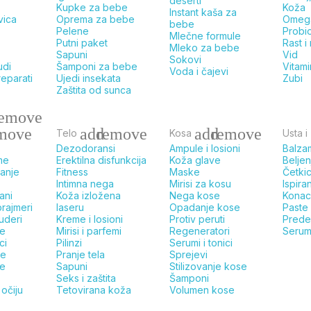
deserti
Kupke za bebe
Koža
Instant kaša za
vica
Oprema za bebe
Omeg
bebe
Pelene
Probio
Mlečne formule
Putni paket
Rast i
Mleko za bebe
Sapuni
Vid
Sokovi
udi
Šamponi za bebe
Vitami
Voda i čajevi
reparati
Ujedi insekata
Zubi
Zaštita od sunca
remove
move
add
remove
add
remove
Telo
Kosa
Usta i
Dezodoransi
Ampule i losioni
Balza
me
Erektilna disfunkcija
Koža glave
Belje
ranje
Fitness
Maske
Četki
Intimna nega
Mirisi za kosu
Ispira
ani
Koža izložena
Nega kose
Konac
 prajmeri
laseru
Opadanje kose
Paste
puderi
Kreme i losioni
Protiv peruti
Prede
ce
Mirisi i parfemi
Regeneratori
Serum
ci
Pilinzi
Serumi i tonici
ce
Pranje tela
Sprejevi
e
Sapuni
Stilizovanje kose
Seks i zaštita
Šamponi
očiju
Tetovirana koža
Volumen kose