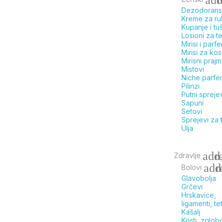
Dezodorans
Kreme za r
Kupanje i tu
Losioni za t
Mirisi i parf
Mirisi za ko
Mirisni prajm
Mistovi
Niche parfe
Pilinzi
Putni spreje
Sapuni
Setovi
Sprejevi za 
Ulja
add
r
Zdravlje
add
r
Bolovi
Glavobolja
Grčevi
Hrskavice,
ligamenti, te
Kašalj
Kosti, zglob