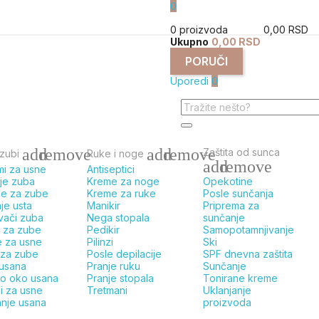
0
0 proizvoda
0,00 RSD
Ukupno
0,00 RSD
PORUČI
Uporedi
0
add
remove
add
remove
Zaštita od sunca
 zubi
Ruke i noge
add
remove
mi za usne
Antiseptici
nje zuba
Kreme za noge
Opekotine
ce za zube
Kreme za ruke
Posle sunčanja
nje usta
Manikir
Priprema za
ivači zuba
Nega stopala
sunčanje
 za zube
Pedikir
Samopotamnjivanje
 za usne
Pilinzi
Ski
 za zube
Posle depilacije
SPF dnevna zaštita
 usana
Pranje ruku
Sunčanje
o oko usana
Pranje stopala
Tonirane kreme
i za usne
Tretmani
Uklanjanje
nje usana
proizvoda