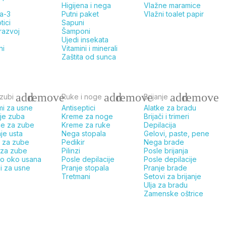
Higijena i nega
Vlažne maramice
a-3
Putni paket
Vlažni toalet papir
tici
Sapuni
 razvoj
Šamponi
Ujedi insekata
ni
Vitamini i minerali
Zaštita od sunca
add
remove
add
remove
add
remove
 zubi
Ruke i noge
Brijanje
mi za usne
Antiseptici
Alatke za bradu
nje zuba
Kreme za noge
Brijači i trimeri
ce za zube
Kreme za ruke
Depilacija
nje usta
Nega stopala
Gelovi, paste, pene
 za zube
Pedikir
Nega brade
 za zube
Pilinzi
Posle brijanja
o oko usana
Posle depilacije
Posle depilacije
i za usne
Pranje stopala
Pranje brade
Tretmani
Setovi za brijanje
Ulja za bradu
Zamenske oštrice