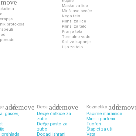
Kupke
emove
Maske za lice
okolima
Mirišljave sveće
e
Nega tela
erapija
Pilinzi za lice
ik protokola
Pilinzi za telo
erapeuti
Pranje tela
red
Termalne vode
i ponude
Soli za kupanje
Ulja za telo
add
remove
add
remove
add
remov
je
Deca
Kozmetika
ja, gasovi,
Dečje četkice za
Papirne maramice
i
zube
Mirisi i parfemi
et
Dečje paste za
Tupferi
ije
zube
Štapići za uši
, prehlada
Dodaci ishrani
Vata