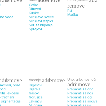
remove
i
Četke
i
Difuzeri
Psi
Kupke
Mačke
tne vode
Mirišljave sveće
Mirišljavi štapići
Soli za kupanje
Sprejevi
add
remove
add
remove
Uho, grlo, nos, oči
Varenje
add
remove
mitiseri, pore
Digestivi
ptici
Dijareja
Preparati za grlo
itis, ekcemi
Gasovi
Preparati za nos
 tretmani
Gorušica
Preparati za oči
 pigmentacija
Laksativi
Preparati za sočiva
ce
Mučnina
Preparati za uši