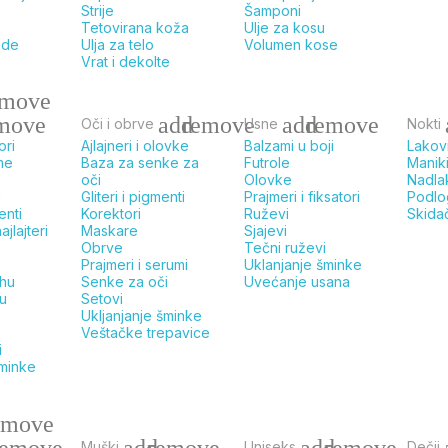
Strije
Šamponi
Tetovirana koža
Ulje za kosu
ode
Ulja za telo
Volumen kose
Vrat i dekolte
emove
move
add
remove
add
remove
Oči i obrve
Usne
Nokti
ori
Ajlajneri i olovke
Balzami u boji
Lakov
me
Baza za senke za
Futrole
Maniki
oči
Olovke
Nadla
a
Gliteri i pigmenti
Prajmeri i fiksatori
Podlo
enti
Korektori
Ruževi
Skida
ajlajteri
Maskare
Sjajevi
Obrve
Tečni ruževi
Prajmeri i serumi
Uklanjanje šminke
ahu
Senke za oči
Uvećanje usana
ku
Setovi
Ukljanjanje šminke
Veštačke trepavice
i
šminke
emove
d
remove
add
remove
add
remove
Muški
Uniseks
Dečji