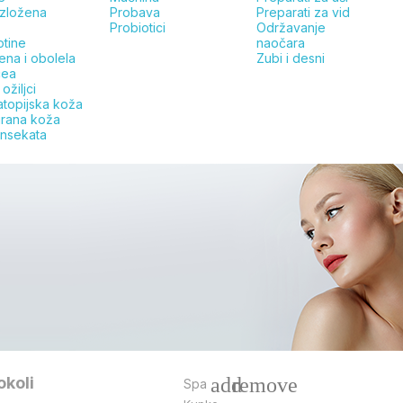
izložena
Probava
Preparati za vid
Probiotici
Održavanje
tine
naočara
ena i obolela
Zubi i desni
cea
 ožiljci
atopijska koža
irana koža
insekata
okoli
add
remove
Spa