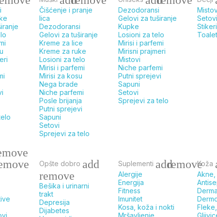
i
Čišćenje i pranje
Dezodoransi
Mistov
uke
lica
Gelovi za tuširanje
Setov
širanje
Dezodoransi
Kupke
Stikeri
elo
Gelovi za tuširanje
Losioni za telo
Toale
emi
Kreme za lice
Mirisi i parfemi
su
Kreme za ruke
Mirisni prajmeri
eri
Losioni za telo
Mistovi
Mirisi i parfemi
Niche parfemi
mi
Mirisi za kosu
Putni sprejevi
Nega brade
Sapuni
vi
Niche parfemi
Setovi
Posle brijanja
Sprejevi za telo
Putni sprejevi
telo
Sapuni
Setovi
Sprejevi za telo
emove
emove
add
add
remove
Opšte dobro
Suplementi
Koža
remove
Alergije
Akne, 
Energija
Antise
Bešika i urinarni
Fitness
Dermat
trakt
tive
Imunitet
Dermo
Depresija
Kosa, koža i nokti
Fleke,
Dijabetes
ovi,
Mršavljenje
Gljivi