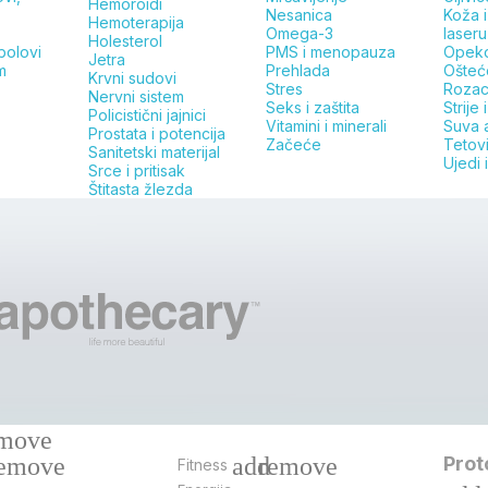
Hemoroidi
Nesanica
Koža 
Hemoterapija
Omega-3
laseru
Holesterol
bolovi
PMS i menopauza
Opeko
Jetra
m
Prehlada
Ošteć
Krvni sudovi
Stres
Roza
Nervni sistem
Seks i zaštita
Strije i
Policistični jajnici
Vitamini i minerali
Suva 
Prostata i potencija
Začeće
Tetov
Sanitetski materijal
Ujedi 
Srce i pritisak
Štitasta žlezda
move
emove
add
remove
Prot
Fitness