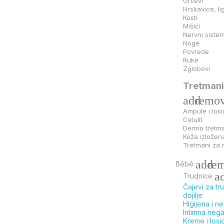
Grčevi
Hrskavice, li
Kosti
Mišići
Nervni siste
Noge
Povrede
Ruke
Zglobovi
Tretmani
add
remo
Ampule i losi
Celulit
Dermo tretm
Koža izložen
Tretmani za 
add
re
Bébé
a
Trudnice
Čajevi za tru
dojilje
Higijena i n
Intimna neg
Kreme i losi