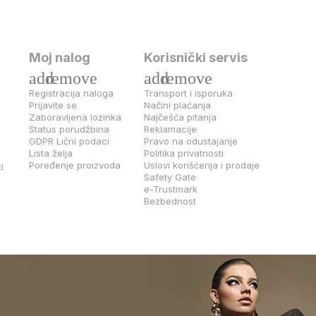
Moj nalog
Korisnički servis
add
remove
add
remove
Registracija naloga
Transport i isporuka
Prijavite se
Načini plaćanja
Zaboravljena lozinka
Najčešća pitanja
Status porudžbina
Reklamacije
GDPR Lični podaci
Pravo na odustajanje
Lista želja
Politika privatnosti
Poređenje proizvoda
Uslovi korišćenja i prodaje
i
Safety Gate
e-Trustmark
Bezbednost