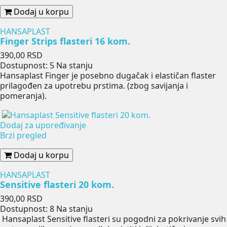
Dodaj u korpu
HANSAPLAST
Finger Strips flasteri 16 kom.
Cena
390,00 RSD
Dostupnost:
5 Na stanju
Hansaplast Finger je posebno dugačak i elastičan flaster
prilagođen za upotrebu prstima. (zbog savijanja i
pomeranja).
Dodaj za upoređivanje
Brzi pregled
Dodaj u korpu
HANSAPLAST
Sensitive flasteri 20 kom.
Cena
390,00 RSD
Dostupnost:
8 Na stanju
Hansaplast Sensitive flasteri su pogodni za pokrivanje svih