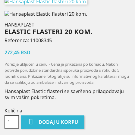
HANSAPLAST
ELASTIC FLASTERI 20 KOM.
Referenca:
11008345
272,45 RSD
Porez je uključen u cenu
Cena je prikazana po komadu. Nakon
potvrde porudžbine standardna isporuka proizvoda u roku do 5
radnih dana. Prikazane fotografije su informativnog karaktera i mogu
da se razlikuju od ambalaže ili stvarnog proizvoda.
Hansaplast Elastic flasteri se savršeno prilagođavaju
svim vašim pokretima.
Količina

DODAJ U KORPU