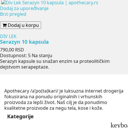
Dodaj za upoređivanje
Brzi pregled
Dodaj u korpu
DIV LEK
Serazyn 10 kapsula
Cena
790,00 RSD
Dostupnost:
5 Na stanju
Serazyn kapsule su snažan enzim sa proteolitičkim
dejstvom serapeptaze.
Apothecary /a’po(tə)kari/ je luksuzna internet drogerija
fokusirana na ponudu originalnih i vrhunskih
proizvoda za lepši život. Naš cilj je da ponudimo
kvalitetne proizvode za negu tela, kose i kože.
Kategorije
keybo