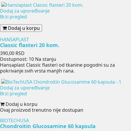
Dodaj za upoređivanje
Brzi pregled
Dodaj u korpu
HANSAPLAST
Classic flasteri 20 kom.
Cena
390,00 RSD
Dostupnost:
10 Na stanju
Hansaplast Classic flasteri od tkanine pogodni su za
pokrivanje svih vrsta manjih rana.
Dodaj za upoređivanje
Brzi pregled
Dodaj u korpu
Ovaj proizvod trenutno nije dostupan
BIOTECHUSA
Chondroitin Glucosamine 60 kapsula