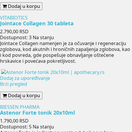
Dodaj u korpu
VITABIOTICS
Jointace Collagen 30 tableta
Cena
2.790,00 RSD
Dostupnost:
3 Na stanju
Jointace Collagen namenjen je za očuvanje i regeneraciju
zglobova, kod akutnih i hroničnih zapaljenja zglobova, kao
i kod povreda, gde pospešuje obnavljanje oštećene
hrskavice i povećava pokretljivost.
Dodaj za upoređivanje
Brzi pregled
Dodaj u korpu
BIESSEN PHARMA
Astenor Forte tonik 20x10ml
Cena
1.790,00 RSD
Dostupnost:
5 Na stanju