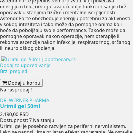
Astenor Forte je jedinstven proizvod, koji povećava
energiju u telu, omogućavajući bolje funkcionisanje i brži
oporavak u stanjima fizičke i mentalne iscrpljenosti.
Astenor Forte obezbeđuje energiju potrebnu za aktivnosti
visokog inteziteta i tako može da pomogne onima koji
hoće da poboljšaju svoje performance. Takođe može da
pomogne oporavak nakon operacije, hemioterapije ili
rekonvalescencije nakon infekcije, respiratornog, srčanog
ili neurološkog obolenja.
Dodaj za upoređivanje
Brzi pregled
Dodaj u korpu
Na rasprodaji!
DR. WERNER PHARMA
Urimil gel 50ml
Cena
2.190,00 RSD
Dostupnost:
7 Na stanju
Urimil gel je posebno razvijen za periferni nervni sistem.
Lako se nanosi i ima prijatan efekat zagrevanja. Ne ostavlja