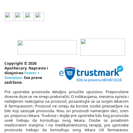
Copyright © 2026
Apothecary. Napravio i
dizajnirao
Foster +
Svensson
. Sva prava
zadržana.
Pre upotrebe proizvoda detaljno proučite uputstvo. Preporučene
dnevne doze se ne smeju prekoračiti. O indikacijama, merama opreza i
neželjenim reakcijama na proizvod, posavetujte se sa svojim lekarom
ili farmaceutom. Proizvod ne smeju da koriste osobe preosetljive na
bilo koji sastojak proizvoda. Nisu svi proizvodi namenjeni deci, osim
po preporuci lekara. Trudnice i dojilje pre upotrebe bilo kog proizvoda
uvek trebaju da konsultuju svog lekara. Osobe sa posebnim
medicinskim stanjima i na medikamentoznoj terapiji, pre upotrebe
proizvoda trebaju da konsultuju svog lekara i/ili farmaceuta.