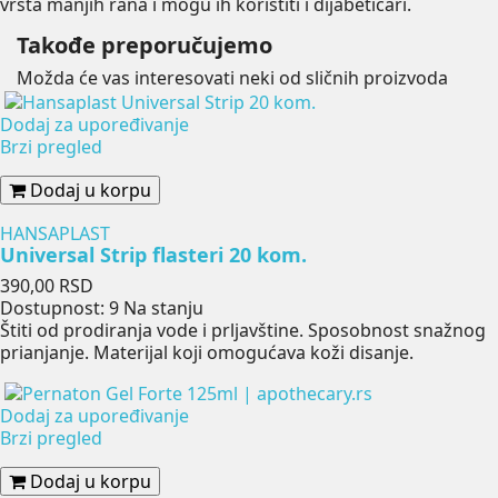
vrsta manjih rana i mogu ih koristiti i dijabetičari.
Takođe preporučujemo
Možda će vas interesovati neki od sličnih proizvoda
Dodaj za upoređivanje
Brzi pregled
Dodaj u korpu
HANSAPLAST
Universal Strip flasteri 20 kom.
Cena
390,00 RSD
Dostupnost:
9 Na stanju
Štiti od prodiranja vode i prljavštine. Sposobnost snažnog
prianjanje. Materijal koji omogućava koži disanje.
Dodaj za upoređivanje
Brzi pregled
Dodaj u korpu