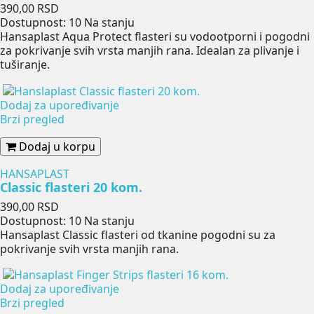
Cena
390,00 RSD
Dostupnost:
10 Na stanju
Hansaplast Aqua Protect flasteri su vodootporni i pogodni
za pokrivanje svih vrsta manjih rana. Idealan za plivanje i
tuširanje.
Dodaj za upoređivanje
Brzi pregled
Dodaj u korpu
HANSAPLAST
Classic flasteri 20 kom.
Cena
390,00 RSD
Dostupnost:
10 Na stanju
Hansaplast Classic flasteri od tkanine pogodni su za
pokrivanje svih vrsta manjih rana.
Dodaj za upoređivanje
Brzi pregled