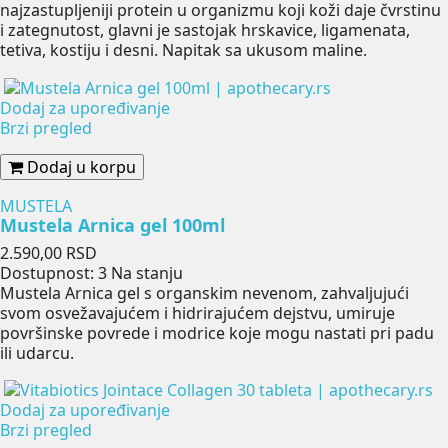
najzastupljeniji protein u organizmu koji koži daje čvrstinu
i zategnutost, glavni je sastojak hrskavice, ligamenata,
tetiva, kostiju i desni. Napitak sa ukusom maline.
Dodaj za upoređivanje
Brzi pregled
Dodaj u korpu
MUSTELA
Mustela Arnica gel 100ml
Cena
2.590,00 RSD
Dostupnost:
3 Na stanju
Mustela Arnica gel s organskim nevenom, zahvaljujući
svom osvežavajućem i hidrirajućem dejstvu, umiruje
površinske povrede i modrice koje mogu nastati pri padu
ili udarcu.
Dodaj za upoređivanje
Brzi pregled