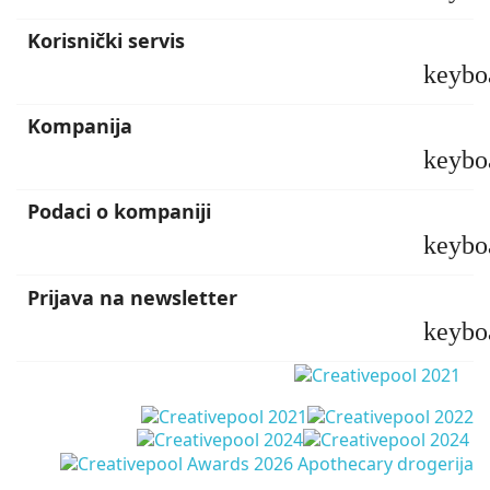
Korisnički servis
keybo
Kompanija
keybo
Podaci o kompaniji
keybo
Prijava na newsletter
keybo