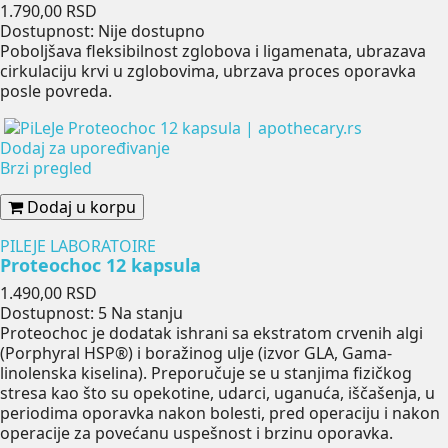
Cena
1.790,00 RSD
Dostupnost:
Nije dostupno
Poboljšava fleksibilnost zglobova i ligamenata, ubrazava
cirkulaciju krvi u zglobovima, ubrzava proces oporavka
posle povreda.
Dodaj za upoređivanje
Brzi pregled
Dodaj u korpu
PILEJE LABORATOIRE
Proteochoc 12 kapsula
Cena
1.490,00 RSD
Dostupnost:
5 Na stanju
Proteochoc je dodatak ishrani sa ekstratom crvenih algi
(Porphyral HSP®) i boražinog ulje (izvor GLA, Gama-
linolenska kiselina). Preporučuje se u stanjima fizičkog
stresa kao što su opekotine, udarci, uganuća, iščašenja, u
periodima oporavka nakon bolesti, pred operaciju i nakon
operacije za povećanu uspešnost i brzinu oporavka.