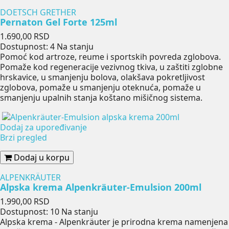
DOETSCH GRETHER
Pernaton Gel Forte 125ml
Cena
1.690,00 RSD
Dostupnost:
4 Na stanju
Pomoć kod artroze, reume i sportskih povreda zglobova.
Pomaže kod regeneracije vezivnog tkiva, u zaštiti zglobne
hrskavice, u smanjenju bolova, olakšava pokretljivost
zglobova, pomaže u smanjenju oteknuća, pomaže u
smanjenju upalnih stanja koštano mišičnog sistema.
Dodaj za upoređivanje
Brzi pregled
Dodaj u korpu
ALPENKRÄUTER
Alpska krema Alpenkräuter-Emulsion 200ml
Cena
1.990,00 RSD
Dostupnost:
10 Na stanju
Alpska krema - Alpenkräuter je prirodna krema namenjena