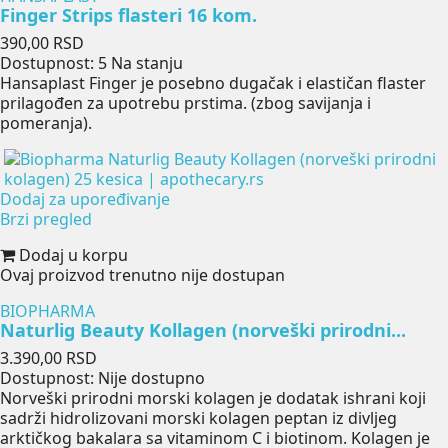
Finger Strips flasteri 16 kom.
Cena
390,00 RSD
Dostupnost:
5 Na stanju
Hansaplast Finger je posebno dugačak i elastičan flaster
prilagođen za upotrebu prstima. (zbog savijanja i
pomeranja).
Dodaj za upoređivanje
Brzi pregled
Dodaj u korpu
Ovaj proizvod trenutno nije dostupan
BIOPHARMA
Naturlig Beauty Kollagen (norveški prirodni...
Cena
3.390,00 RSD
Dostupnost:
Nije dostupno
Norveški prirodni morski kolagen je dodatak ishrani koji
sadrži hidrolizovani morski kolagen peptan iz divljeg
arktičkog bakalara sa vitaminom C i biotinom. Kolagen je