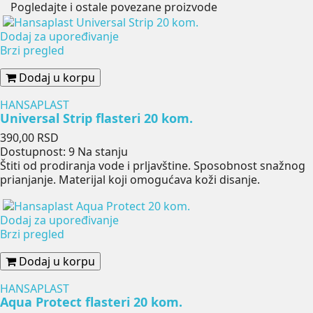
Pogledajte i ostale povezane proizvode
Dodaj za upoređivanje
Brzi pregled
Dodaj u korpu
HANSAPLAST
Universal Strip flasteri 20 kom.
Cena
390,00 RSD
Dostupnost:
9 Na stanju
Štiti od prodiranja vode i prljavštine. Sposobnost snažnog
prianjanje. Materijal koji omogućava koži disanje.
Dodaj za upoređivanje
Brzi pregled
Dodaj u korpu
HANSAPLAST
Aqua Protect flasteri 20 kom.