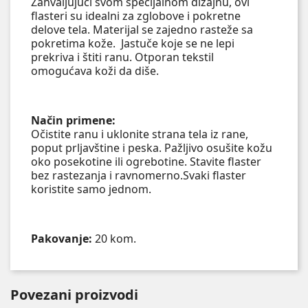
Zahvaljujući svom specijalnom dizajnu, ovi
flasteri su idealni za zglobove i pokretne
delove tela. Materijal se zajedno rasteže sa
pokretima kože. Jastuče koje se ne lepi
prekriva i štiti ranu. Otporan tekstil
omogućava koži da diše.
Način primene:
Očistite ranu i uklonite strana tela iz rane,
poput prljavštine i peska. Pažljivo osušite kožu
oko posekotine ili ogrebotine. Stavite flaster
bez rastezanja i ravnomerno.Svaki flaster
koristite samo jednom.
Pakovanje:
20 kom.
Povezani proizvodi