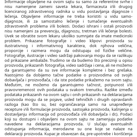
Informacije objavljene na ovom sajtu su samo za referentne svrhe i
nisu namenjene zameni saveta lekara, farmaceuta i/ili drugog
licenciranog zdravstvenog radnika u vidu postavljanja dijagnoze i
lečenja. Objavljene informacije ne treba koristiti u vidu samo-
dijagnoze, ili za samostalno lečenje i tumačenje eventualnih
zdravstvenih problema i/ili bolesti. Dodaci ishrani i ostali proizvodi
nisu namenjeni za prevenciju, dijagnozu, tretman i/ili lečenje bolesti.
Uvek se obratite svom lekaru ukoliko sumnjate da imate medicinski
problem. Prikazane fotografije i video klipovi proizvoda su
ilustrativnog i informativnog karaktera, dok njihova veličina,
proporcije i razmera mogu da odstupaju od fizičke veličine.
Fotografije, ilustracije i video sadržaji pakovanja mogu da se razlikuju
od prikazane ambalaže. Trudimo se da budemo što precizniji u opisu
proizvoda, prikazanih fotografija, video sadržaja i cena, ali ne možemo
da garantujemo da su sve informacije kompletne i bez grešaka.
Nastojimo da dobijemo tačne podatke o proizvodima od svojih
dobavljača i proizvođača, i da iste podatke prikažemo na svom sajtu.
Međutim, ne možemo da garantujemo tačnost, potpunost i/ili
pravovremenost ovih podataka u svakom trenutku. Razlike između
podataka prikazanih na ovom sajtu i onih prikazanih na deklaracijama
proizvoda mogu da se pojave, usled tehničkih i drugih opravdanih
razloga (kao što su, bez ograničavanja samo na unapređenje
recepture i/ili formulacije proizvoda, sastojaka proizvoda, kašnjenja u
dostavljanju informacija od proizvođača i/ili dobavljača i dr.). Podaci
koji su dostupni i objavljeni na ovom sajtu ne zamenjuju podatke
navedene na deklaracijama proizvoda. U slučaju eventualnih
odstupanja informacija, merodavne su one koje se nalaze na
deklaraciji proizvoda. Kupac je obavezan da, pre upotrebe i korišćenja