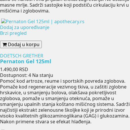
masne mrlje. Sadrži sastojke koji podstiču cirkulaciju krvi u
mišićima i zglobovima.
Dodaj za upoređivanje
Brzi pregled
Dodaj u korpu
DOETSCH GRETHER
Pernaton Gel 125ml
Cena
1.490,00 RSD
Dostupnost:
4 Na stanju
Pomoć kod artroze, reume i sportskih povreda zglobova.
Pomaže kod regeneracije vezivnog tkiva, u zaštiti zglobne
hrskavice, u smanjenju bolova, olakšava pokretljivost
zglobova, pomaže u smanjenju oteknuća, pomaže u
smanjenju upalnih stanja koštano mišićnog sistema. Sadrži
najčistiji ekstrakt zelenousne školjke koji je prirodni izvor
visoko kvalitetnih glikozaminoglikana (GAG) i glukozamina.
Nakon primene stvara se efekat hlađenja.