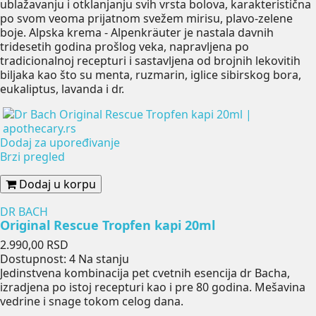
ublažavanju i otklanjanju svih vrsta bolova, karakteristična
po svom veoma prijatnom svežem mirisu, plavo-zelene
boje. Alpska krema - Alpenkräuter je nastala davnih
tridesetih godina prošlog veka, napravljena po
tradicionalnoj recepturi i sastavljena od brojnih lekovitih
biljaka kao što su menta, ruzmarin, iglice sibirskog bora,
eukaliptus, lavanda i dr.
Dodaj za upoređivanje
Brzi pregled
Dodaj u korpu
DR BACH
Original Rescue Tropfen kapi 20ml
Cena
2.990,00 RSD
Dostupnost:
4 Na stanju
Jedinstvena kombinacija pet cvetnih esencija dr Bacha,
izradjena po istoj recepturi kao i pre 80 godina. Mešavina
vedrine i snage tokom celog dana.