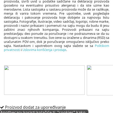
proizvoda, izvrši uvid u podatke sadržane na deklaraciji proizvoda
(posebno na eventualno prisustvo alergena) i da iste uzme kao
merodavne. Lista sastojaka u sastavu proizvoda može da se razlikuje,
menja ili varira tokom vremena. Pre upotrebe, uvek pogledajte
deklaraciju i pakovanje proizvoda koje dobijete za najnoviju listu
sastojaka. Fotografije, ilustracije, video sadržaji, logotipi, robne marke,
proizvodi i nazivi prikazani i pomenuti na sajtu mogu da budu ili jesu
zaštitni znaci njihovih kompanija. Proizvodi prikazani na sajtu
predstavljaju deo ponude za poručivanje i ne podrazumeva se da su
dostupni u svakom trenutku. Sve cene su izražene u dinarima (RSD) sa
uračunatim PDV-om, dok je poručivanje omogućeno isključivo preko
sajta. Nastavkom i upotrebom ovog sajta slažete se sa
Politikom
privatnosti
i
Uslovima korišćenja i prodaje
.
Proizvod dodat za upoređivanje
Apothecary koristi kolačiće tj. "cookies" kako