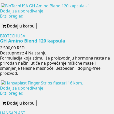
Dodaj za upoređivanje
Brzi pregled
Dodaj u korpu
BIOTECHUSA
GH Amino Blend 120 kapsula
Cena
2.590,00 RSD
Dostupnost:
4 Na stanju
Formulacija koja stimuliše proizvodnju hormona rasta na
prirodan način, utiče na povećanje mišićne mase i
smanjenje telesne masnoće. Bezbedan i doping-free
proizvod.
Dodaj za upoređivanje
Brzi pregled
Dodaj u korpu
HANSAPLAST