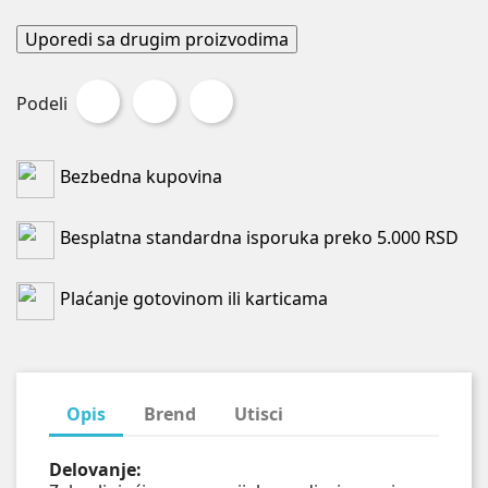
Uporedi sa drugim proizvodima
Podeli
Tweet
Pinterest
Podeli
Bezbedna kupovina
Besplatna standardna isporuka preko 5.000 RSD
Plaćanje gotovinom ili karticama
Opis
Brend
Utisci
Delovanje: